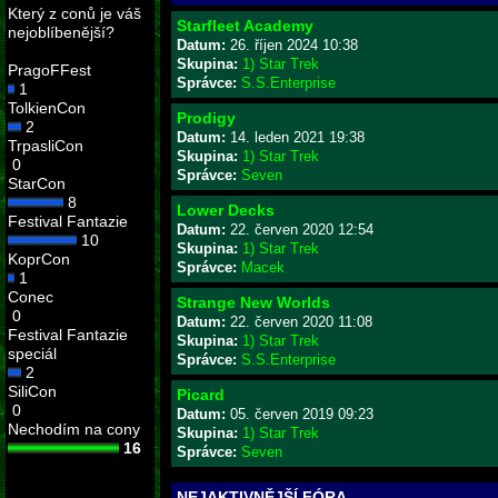
Který z conů je váš
Starfleet Academy
nejoblíbenější?
Datum:
26. říjen 2024 10:38
Skupina:
1) Star Trek
PragoFFest
Správce:
S.S.Enterprise
1
TolkienCon
Prodigy
2
Datum:
14. leden 2021 19:38
TrpasliCon
Skupina:
1) Star Trek
0
Správce:
Seven
StarCon
8
Lower Decks
Festival Fantazie
Datum:
22. červen 2020 12:54
10
Skupina:
1) Star Trek
KoprCon
Správce:
Macek
1
Conec
Strange New Worlds
0
Datum:
22. červen 2020 11:08
Festival Fantazie
Skupina:
1) Star Trek
speciál
Správce:
S.S.Enterprise
2
SiliCon
Picard
0
Datum:
05. červen 2019 09:23
Nechodím na cony
Skupina:
1) Star Trek
16
Správce:
Seven
NEJAKTIVNĚJŠÍ FÓRA