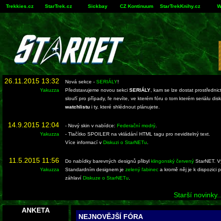
Trekkies.cz
StarTrek.cz
Sickbay
CZ Kontinuum
StarTrekKnihy.cz
W
26.11.2015 13:32
Nová sekce -
SERIÁLY
!
Yakuzza
Představujeme novou sekci
SERIÁLY
, kam se lze dostat prostředn
slouľí pro případy, ľe nevíte, ve kterém fóru o tom kterém seriálu disku
watchlistu
i ty, které shlédnout plánujete.
14.9.2015 12:04
- Nový skin v nabídce:
Federační modrý
.
Yakuzza
- Tlačítko SPOILER na vkládání HTML tagu pro neviditelný text.
Více informací v
Diskuzi o StarNETu
.
11.5.2015 11:56
Do nabídky barevných designů přibyl
klingonský červený
StarNET. Vy
Yakuzza
Standardním designem je
zelený ľabinec
a kromě něj je k dispozici
záhlaví
Diskuze o StarNETu
.
Starší novinky..
ANKETA
NEJNOVĚJŠÍ FÓRA