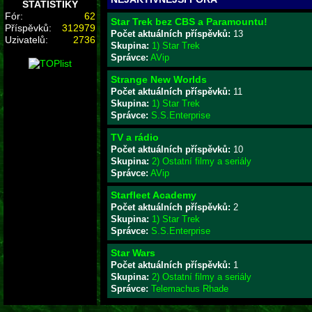
STATISTIKY
Fór:
62
Star Trek bez CBS a Paramountu!
Příspěvků:
312979
Počet aktuálních příspěvků:
13
Uzivatelů:
2736
Skupina:
1) Star Trek
Správce:
AVip
Strange New Worlds
Počet aktuálních příspěvků:
11
Skupina:
1) Star Trek
Správce:
S.S.Enterprise
TV a rádio
Počet aktuálních příspěvků:
10
Skupina:
2) Ostatní filmy a seriály
Správce:
AVip
Starfleet Academy
Počet aktuálních příspěvků:
2
Skupina:
1) Star Trek
Správce:
S.S.Enterprise
Star Wars
Počet aktuálních příspěvků:
1
Skupina:
2) Ostatní filmy a seriály
Správce:
Telemachus Rhade