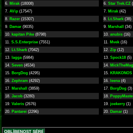
6.
Mirak
(18008)
6.
Star Trek.CZ
(
7.
AVip
(17547)
7.
Mirak
(42)
8.
Razer
(15307)
8.
Lt.Shark
(38)
9.
Damar
(9035)
9.
Marshall
(34)
10.
kapitan Pike
(8798)
10.
anubis
(16)
11.
S.S.Enterprise
(7551)
11.
Mvek
(16)
12.
Lt.Shark
(7042)
12.
Zip
(12)
13.
lagga
(5984)
13.
Spock18
(5)
14.
Seven
(4534)
14.
MickTheMa
15.
BorgDog
(4295)
15.
KRAKONOS
16.
Zephram
(4292)
16.
leena
(4)
17.
Marshall
(3859)
17.
BorgDog
(3)
18.
Jacob
(3280)
18.
PoppyMaste
19.
Valeris
(2676)
19.
joekerry
(1)
20.
Pantarei
(2296)
20.
Damar
(1)
OBLÍBENOST SÉRIÍ