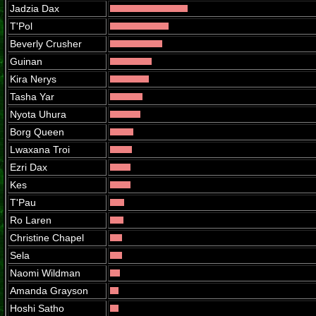
Jadzia Dax
T'Pol
Beverly Crusher
Guinan
Kira Nerys
Tasha Yar
Nyota Uhura
Borg Queen
Lwaxana Troi
Ezri Dax
Kes
T'Pau
Ro Laren
Christine Chapel
Sela
Naomi Wildman
Amanda Grayson
Hoshi Satho