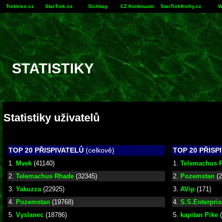
Trekkies.cz
StarTrek.cz
Sickbay
CZ Kontinuum
StarTrekKnihy.cz
W
STATISTIKY
Statistiky uživatelů
TOP 20 PŘISPIVATELŮ
(celkově)
TOP 20 PŘISP
1.
Mvek
(41140)
1.
Telemachus 
2.
Telemachus Rhade
(32345)
2.
Pozemstan
(2
3.
Yakuzza
(22925)
3.
AVip
(171)
4.
Pozemstan
(19768)
4.
S.S.Enterpris
5.
Vyslanec
(18786)
5.
kapitan Pike
(