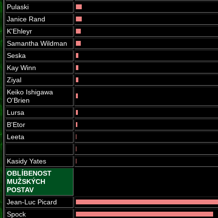
Pulaski
Janice Rand
K'Ehleyr
Samantha Wildman
Seska
Kay Winn
Ziyal
Keiko Ishigawa
O'Brien
Lursa
B'Etor
Leeta
Kasidy Yates
OBLÍBENOST
MUŽSKÝCH
POSTAV
Jean-Luc Picard
Spock