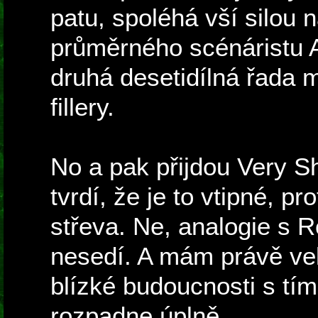
patu, spoléhá vší silou 
průměrného scénáristu 
druhá desetidílná řada 
fillery.
No a pak přijdou Very S
tvrdí, že je to vtipné, p
střeva. Ne, analogie s
nesedí. A mám právě vel
blízké budoucnosti s tí
rozpadne úplně.