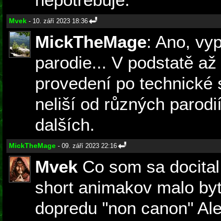
Mvek
- 10. září 2023 18:36
MickTheMage
: Ano, vyp
parodie... V podstatě až 
provedení po technické 
neliší od různých parodi
dalších.
MickTheMage
- 09. září 2023 22:16
Mvek
Co som sa docital,
short animakov malo byt
dopredu "non canon" Ale