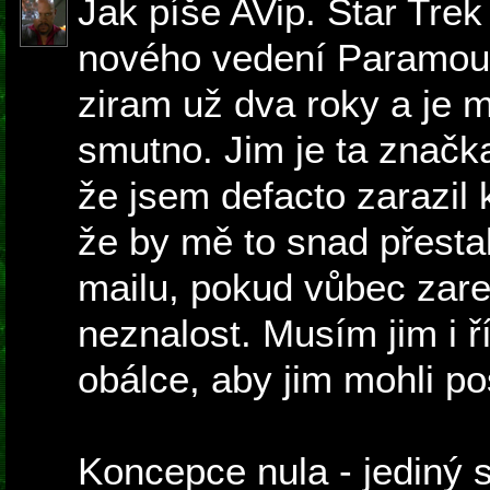
Jak píše AVip. Star Trek 
nového vedení Paramoun
ziram už dva roky a je 
smutno. Jim je ta značka
že jsem defacto zarazil k
že by mě to snad přestal
mailu, pokud vůbec zarea
neznalost. Musím jim i řík
obálce, aby jim mohli po
Koncepce nula - jediný s