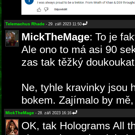
Telemachus Rhade
- 29. září 2023 11:50
MickTheMage
: To je fa
Ale ono to má asi 90 se
zas tak těžký doukoukat
Ne, tyhle kravinky jsou 
bokem. Zajímalo by mě, k
MickTheMage
- 28. září 2023 16:16
OK, tak Holograms All 