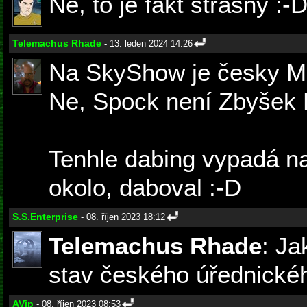
Né, to je fakt strašný :-
Telemachus Rhade
- 13. leden 2024 14:26
Na SkyShow je česky M
Ne, Spock není Zbyšek H
Tenhle dabing vypadá na
okolo, daboval :-D
S.S.Enterprise
- 08. říjen 2023 18:12
Telemachus Rhade
: Ja
stav českého úřednickéh
AVip
- 08. říjen 2023 08:53