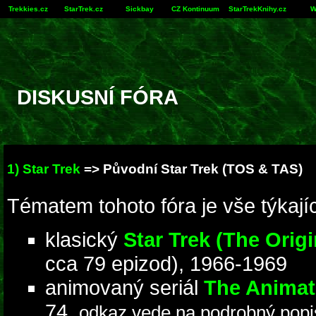
Trekkies.cz
StarTrek.cz
Sickbay
CZ Kontinuum
StarTrekKnihy.cz
W
DISKUSNÍ FÓRA
1) Star Trek
=>
Původní Star Trek (TOS & TAS)
Tématem tohoto fóra je vše týkajíc
klasický
Star Trek (The Origi
cca 79 epizod), 1966-1969
animovaný seriál
The Animat
74,
odkaz vede na podrobný popi