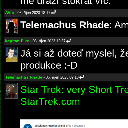
mě uráží stokrát víc.
AVip
- 06. říjen 2023 18:17
Telemachus Rhade
: Am
kapitan Pike
- 06. říjen 2023 12:37
Já si až doteď myslel, že
produkce :-D
Telemachus Rhade
- 06. říjen 2023 09:13
Star Trek: very Short Tr
StarTrek.com