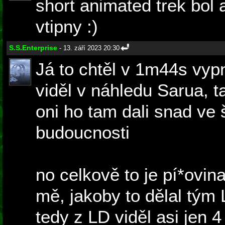
short animated trek bol
vtipny :)
S.S.Enterprise
- 13. září 2023 20:30
Já to chtěl v 1m44s vyp
viděl v náhledu Sarua, t
oni ho tam dali snad ve
budoucnosti
no celkově to je pí*ovina
mě, jakoby to dělal tým
tedy z LD viděl asi jen 4