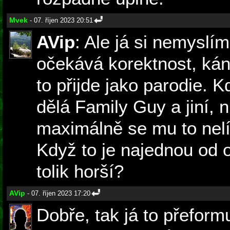
Mvek
- 07. říjen 2023 20:51
AVip
: Ale já si nemyslí
očekává korektnost, ká
to přijde jako parodie.
dělá Family Guy a jiní, 
maximálně se mu to nelí
Když to je najednou od o
tolik horší?
AVip
- 07. říjen 2023 17:20
Dobře, tak já to přeform