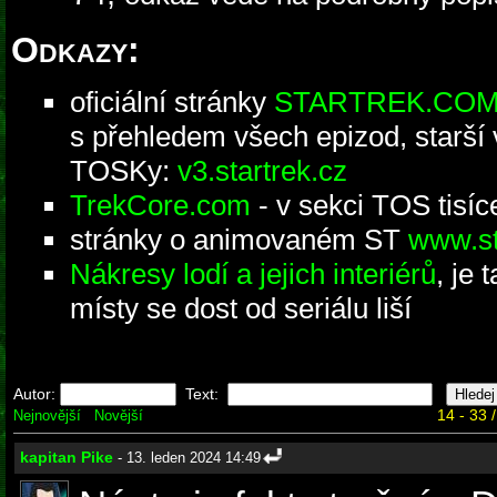
Odkazy:
oficiální stránky
STARTREK.CO
s přehledem všech epizod, starší 
TOSKy:
v3.startrek.cz
TrekCore.com
- v sekci TOS tisí
stránky o animovaném ST
www.st
Nákresy lodí a jejich interiérů
, je 
místy se dost od seriálu liší
Autor:
Text:
14 - 33 
Nejnovější
Novější
kapitan Pike
- 13. leden 2024 14:49