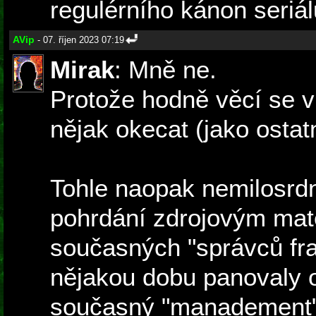
regulérního kánon seriál
AVip
- 07. říjen 2023 07:19
Mirak
: Mně ne.
Protože hodně věcí se 
nějak okecat (jako ostat
Tohle naopak nemilosrd
pohrdání zdrojovým mat
současných "správců fran
nějakou dobu panovaly o
současný "manadement" 