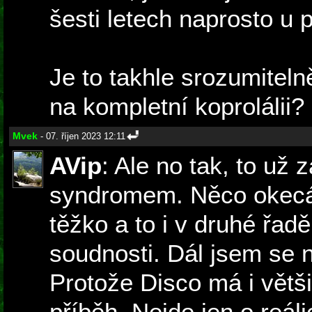
šesti letech naprosto u p
Je to takhle srozumiteln
na kompletní koprolálii?
Mvek
- 07. říjen 2023 12:11
AVip
: Ale no tak, to už
syndromem. Něco okecáš
těžko a to i v druhé řadě
soudnosti. Dál jsem se 
Protože Disco má i větš
příběh. Nejde jen o reál