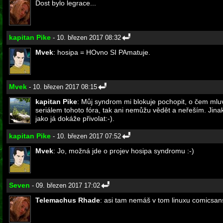
Dost bylo legrace...
kapitan Pike
- 10. březen 2017 08:32
Mvek
: hosipa = HOvno SI PAmatuje.
Mvek
- 10. březen 2017 08:15
kapitan Pike
: Můj syndrom mi blokuje pochopit, o čem mluví
seriálem tohoto fóra, tak ani nemůžu vědět a neřeším. Jina
jako já dokáže přivolat:-).
kapitan Pike
- 10. březen 2017 07:52
Mvek
: Jo, možná jde o projev hosipa syndromu :-)
Seven
- 09. březen 2017 17:02
Telemachus Rhade
: asi tam nemáš v tom linuxu comicsan