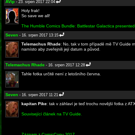
AVip
- 23. srpen 2017 22:04
Holy frak!
So save we all!
The Humble Comics Bundle: Battlestar Galactica presente
Seven
- 16. srpen 2017 13:15
Telemachus Rhade
: No, tak v tom případě mě TV Guide myst
namísto aby zveřejnili její datum a původ.
Telemachus Rhade
- 16. srpen 2017 12:28
Tahle fotka určitě není z letošního června.
Seven
- 16. srpen 2017 11:21
kapitan Pike
: tak v záhlaví je teď trochu novější fotka z AT
Související článek na TV Guide.
Záznam z ComicConu 2017.