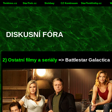
Trekkies.cz
StarTrek.cz
Sickbay
CZ Kontinuum
StarTrekKnihy.cz
W
DISKUSNÍ FÓRA
2) Ostatní filmy a seriály
=> Battlestar Galactica