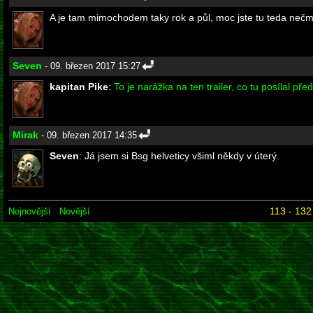
A je tam mimochodem taky rok a půl, moc jste tu teda nečm
Seven
- 09. březen 2017 15:27
kapitan Pike
:
To je narážka na ten trailer, co tu posílal př
Mirak
- 09. březen 2017 14:35
Seven
: Já jsem si Bsg helveticy všiml někdy v úterý.
113 - 132
Nejnovější
Novější