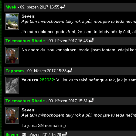
Mvek
- 09. březen 2017 16:55
Seven
:
A je tam mimochodem taky rok a půl, moc jste tu teda nečm
Já mám dokonce podezření, že jsem to tehdy někdy četl, a
Telemachus Rhade
- 09. březen 2017 16:43
Na androidu jsou konspiracni teorie jinym fontem, zdejsi kom
Zephram
- 09. březen 2017 15:38
Yakuzza
282032
: V Linuxu to také nefunguje tak, jak je 
Telemachus Rhade
- 09. březen 2017 15:31
Seven
:
A je tam mimochodem taky rok a půl, moc jste tu teda nečm
To je na SN normální ;)
Seven
- 09. březen 2017 15:28