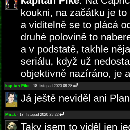
kapitan Pike
: Na Capric
koukni, na začátku je to
a viditelně se to plácá 
druhé polovině to nabere
a v podstatě, takhle něj
seriálu, když už nedost
objektivně nazíráno, je a
kapitan Pike
- 18. listopad 2020 09:28
Já ještě neviděl ani Plan
Mirak
- 17. listopad 2020 23:22
Taky jsem to viděl jen j