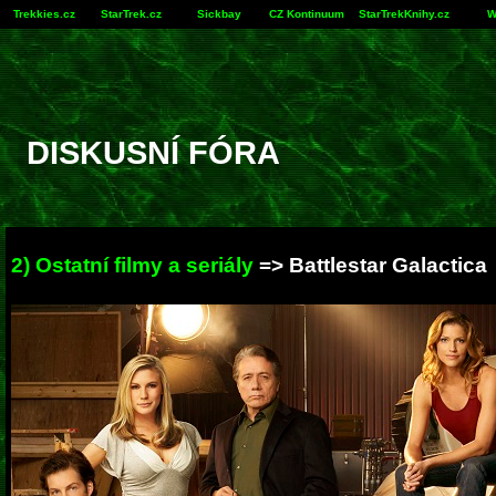
Trekkies.cz
StarTrek.cz
Sickbay
CZ Kontinuum
StarTrekKnihy.cz
W
DISKUSNÍ FÓRA
2) Ostatní filmy a seriály
=> Battlestar Galactica