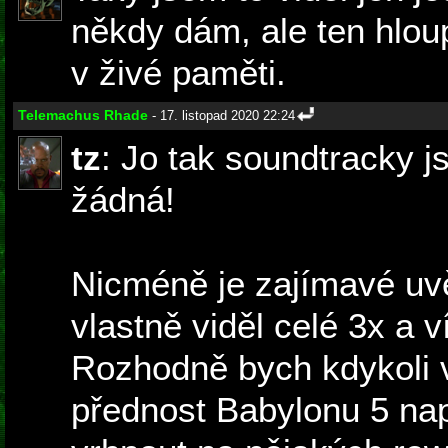
někdy dám, ale ten hlo
v živé paměti.
Telemachus Rhade
- 17. listopad 2020 22:24
tz
: Jo tak soundtracky j
žádná!
Nicméně je zajímavé uv
vlastně viděl celé 3x a v
Rozhodně bych kdykoli 
přednost Babylonu 5 např