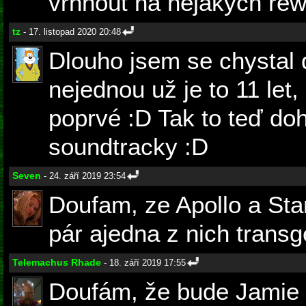
vrhnout na nějakých rew
tz
- 17. listopad 2020 20:48
Dlouho jsem se chystal
nejednou už je to 11 let,
poprvé :D Tak to teď do
soundtracky :D
Seven
- 24. září 2019 23:54
Doufam, ze Apollo a Sta
pár ajedna z nich transg
Telemachus Rhade
- 18. září 2019 17:55
Doufám, že bude Jamie