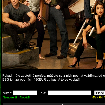
Pokud máte zbytečný peníze, můžete se z nich nechat vyždímat od 
BSG jen za pouhých 450EUR za kus. A to se vyplatí!
Autor:
Text:
45 - 64 
Nejnovější
Novější