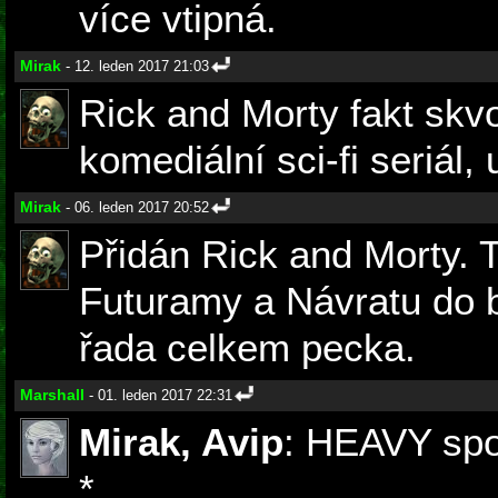
více vtipná.
Mirak
- 12. leden 2017 21:03
Rick and Morty fakt skv
komediální sci-fi seriál, 
Mirak
- 06. leden 2017 20:52
Přidán Rick and Morty. 
Futuramy a Návratu do b
řada celkem pecka.
Marshall
- 01. leden 2017 22:31
Mirak, Avip
: HEAVY spo
*
No já, myslím (nic jsem