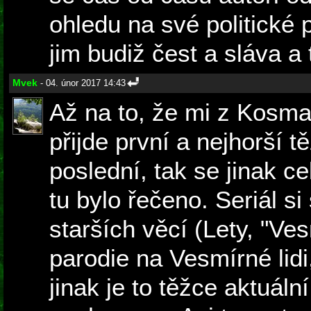
ohledu na své politické
jim budiž čest a sláva a 
Mvek
- 04. únor 2017 14:43
Až na to, že mi z Kosma 
přijde první a nejhorší t
poslední, tak se jinak c
tu bylo řečeno. Seriál si
starších věcí (Lety, "Ve
parodie na Vesmírné lidi,
jinak je to těžce aktuál