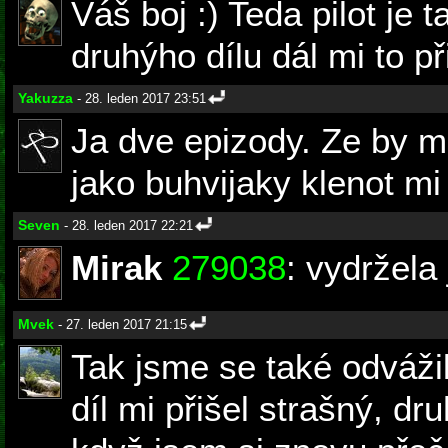
Váš boj :) Teda pilot je 
druhýho dílu dál mi to př
Yakuzza
- 28. leden 2017 23:51
Ja dve epizody. Ze by mi 
jako buhvijaky klenot mi 
Seven
- 28. leden 2017 22:21
Mirak
279038
: vydržela
Mvek
- 27. leden 2017 21:15
Tak jsme se také odváži
díl mi přišel strašný, dru