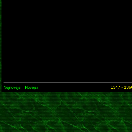
podstatný byl ten papír
těch "parků" je víc. A t
chtít, tak klidně tohle 
sezonu odstrčit a věnov
1347 - 136
Nejnovější
Novější