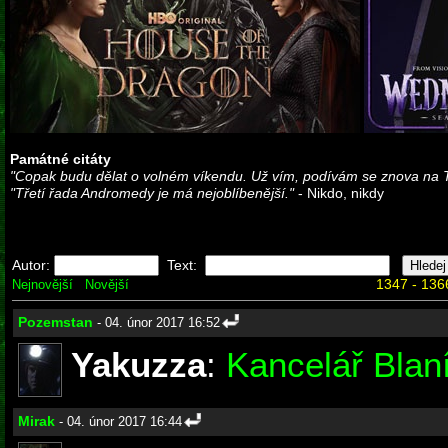
Památné citáty
"Copak budu dělat o volném víkendu. Už vím, podívám se znova na 
"Třetí řada Andromedy je má nejoblíbenější."
- Nikdo, nikdy
Autor:
Text:
1347 - 136
Nejnovější
Novější
Pozemstan
- 04. únor 2017 16:52
Yakuzza
:
Kancelář Blan
Mirak
- 04. únor 2017 16:44