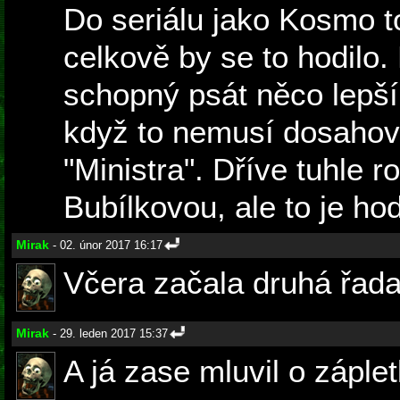
Do seriálu jako Kosmo to
celkově by se to hodilo
schopný psát něco lepšíh
když to nemusí dosahova
"Ministra". Dříve tuhle ro
Bubílkovou, ale to je ho
Mirak
- 02. únor 2017 16:17
Včera začala druhá řad
Mirak
- 29. leden 2017 15:37
A já zase mluvil o záplet