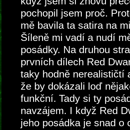
když jsem si znovu přeč
pochopil jsem proč. Pro
mě bavila ta satira na m
Šíleně mi vadí a nudí m
posádky. Na druhou str
prvních dílech Red Dwar
taky hodně nerealističtí 
že by dokázali loď něja
funkční. Tady si ty posá
navzájem. I když Red D
jeho posádka je snad o 