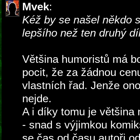
Mvek
:
Kéž by se našel někdo 
lepšího než ten druhý díl
Většina humoristů má b
pocit, že za žádnou cen
vlastních řad. Jenže ono
nejde.
A i díky tomu je většina
- snad s výjimkou komik
se čas od času autoři o