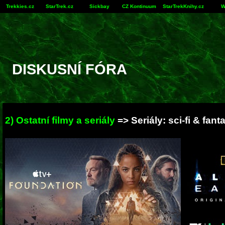
Trekkies.cz
StarTrek.cz
Sickbay
CZ Kontinuum
StarTrekKnihy.cz
W
DISKUSNÍ FÓRA
2) Ostatní filmy a seriály
=> Seriály: sci-fi & fant