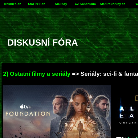
Trekkies.cz
StarTrek.cz
Sickbay
CZ Kontinuum
StarTrekKnihy.cz
W
DISKUSNÍ FÓRA
2) Ostatní filmy a seriály
=> Seriály: sci-fi & fant