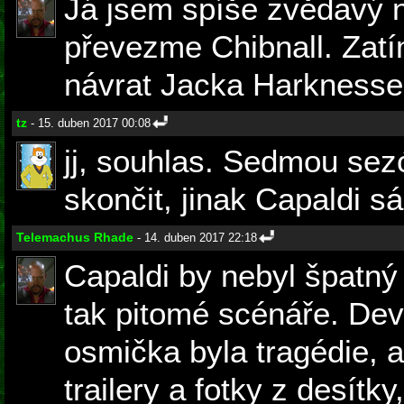
Já jsem spíše zvědavý na
převezme Chibnall. Zatí
návrat Jacka Harknesse 
tz
- 15. duben 2017 00:08
jj, souhlas. Sedmou sez
skončit, jinak Capaldi s
Telemachus Rhade
- 14. duben 2017 22:18
Capaldi by nebyl špatný
tak pitomé scénáře. Deví
osmička byla tragédie, 
trailery a fotky z desítky,