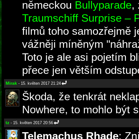
německou
Bullyparade
,
Traumschiff Surprise – 
filmů toho samozřejmě j
vážněji míněným "náhr
Toto je ale asi pojetím b
přece jen větším odstup
Mirak
- 15. květen 2017 21:24
Škoda, že tenkrát nekla
Nowhere, to mohlo být s
tz
- 15. květen 2017 20:56
Telemachus Rhade
: Zn