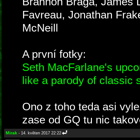
Brannon Braga, James 
Favreau, Jonathan Frak
McNeill
A první fotky:
Seth MacFarlane's upco
like a parody of classi
Ono z toho teda asi vyle
zase od GQ tu nic takov
Mirak
- 14. květen 2017 22:22