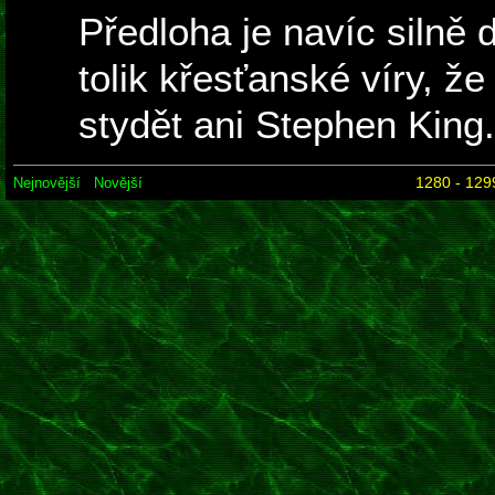
Předloha je navíc silně d
tolik křesťanské víry, ž
stydět ani Stephen King.
1280 - 129
Nejnovější
Novější