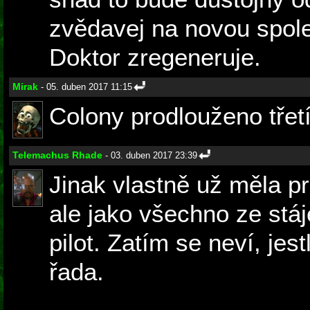
zvědavej na novou spol
Doktor zregeneruje.
Mirak
- 05. duben 2017 11:15
Colony prodlouženo třet
Telemachus Rhade
- 03. duben 2017 23:39
Jinak vlastně už měla p
ale jako všechno ze st
pilot. Zatím se neví, jes
řada.