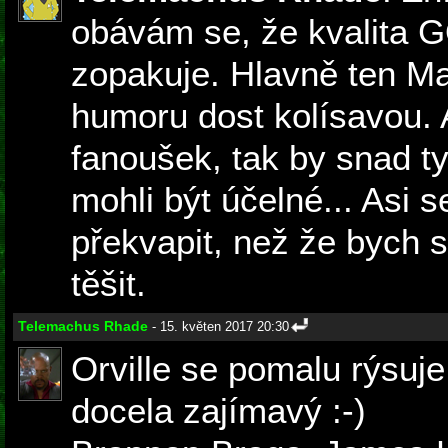
obávám se, že kvalita 
zopakuje. Hlavně ten M
humoru dost kolísavou. A
fanoušek, tak by snad ty
mohli být účelné... Asi 
překvapit, než že bych s
těšit.
Telemachus Rhade
- 15. květen 2017 20:30
Orville se pomalu rýsuje
docela zajímavý :-)