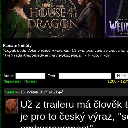
Památné citáty
"Copak budu dělat o volném víkendu. Už vím, podívám se znova na 
"Třetí řada Andromedy je má nejoblíbenější."
- Nikdo, nikdy
Autor:
Text:
1280 - 129
Nejnovější
Novější
Seven
- 16. květen 2017 14:21
Už z traileru má člověk 
je pro to český výraz, 