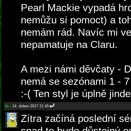
Pearl Mackie vypadá hro
nemůžu si pomoct) a toh
nemám rád. Navíc mi vel
nepamatuje na Claru.
A mezi námi děvčaty -
nemá se sezónami 1 - 7
:-( Ten styl je úplně jinde
tz
- 14. duben 2017 21:45
Zítra začíná poslední s
snad to bude důstojný 