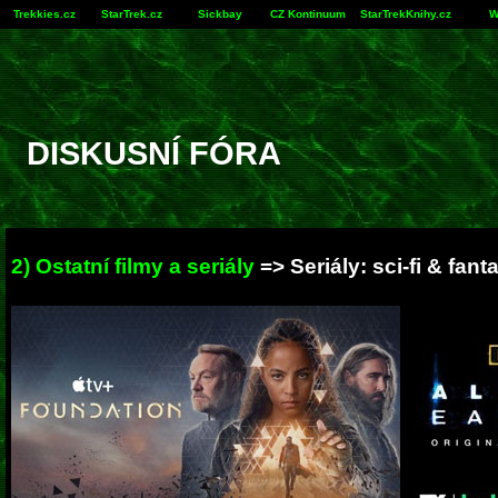
Trekkies.cz
StarTrek.cz
Sickbay
CZ Kontinuum
StarTrekKnihy.cz
W
DISKUSNÍ FÓRA
2) Ostatní filmy a seriály
=> Seriály: sci-fi & fant