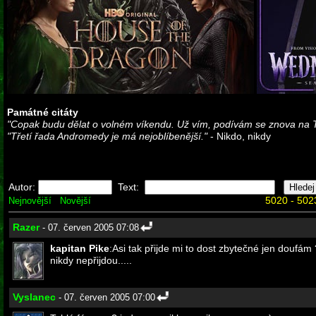
Památné citáty
"Copak budu dělat o volném víkendu. Už vím, podívám se znova na 
"Třetí řada Andromedy je má nejoblíbenější."
- Nikdo, nikdy
Autor:
Text:
5020 - 502
Nejnovější
Novější
Razer
- 07. červen 2005 07:08
kapitan Pike
:Asi tak přijde mi to dost zbytečné jen doufá
nikdy nepřijdou.....
Vyslanec
- 07. červen 2005 07:00