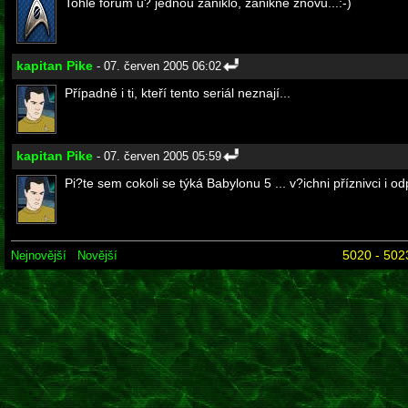
Tohlé fórum u? jednou zaniklo, zanikne znovu...:-)
kapitan Pike
- 07. červen 2005 06:02
Případně i ti, kteří tento seriál neznají...
kapitan Pike
- 07. červen 2005 05:59
Pi?te sem cokoli se týká Babylonu 5 ... v?ichni příznivci i odp
5020 - 502
Nejnovější
Novější