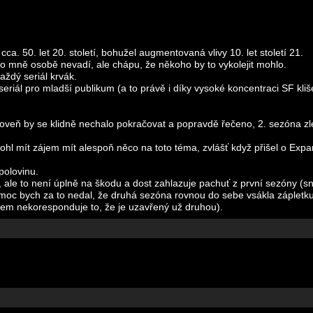
ca. 50. let 20. století, bohužel augmentovaná vlivy 10. let století 21.
 mně osobě nevadí, ale chápu, že někoho by to vykolejit mohlo.
aždý seriál krvák.
 seriál pro mladší publikum (a to právě i díky vysoké koncentraci SF kliš
ároveň by se klidně nechalo pokračovat a popravdě řečeno, 2. sezóna zle
mohl mít zájem mít alespoň něco na toto téma, zvlášť když přišel o Expan
polovinu.
, ale to není úplně na škodu a dost zahlazuje pachuť z první sezóny (
, moc bych za to nedal, že druhá sezóna rovnou do sebe vsákla zápletk
všem nekoresponduje to, že je uzavřený už druhou).