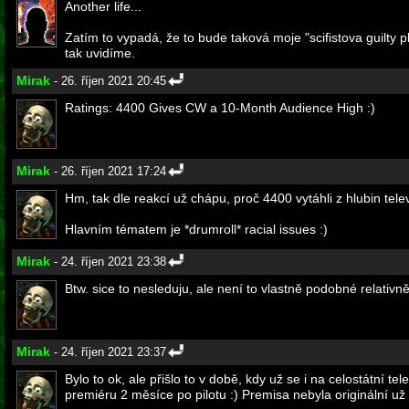
Another life...
Zatím to vypadá, že to bude taková moje "scifistova guilty p
tak uvidíme.
Mirak
- 26. říjen 2021 20:45
Ratings: 4400 Gives CW a 10-Month Audience High :)
Mirak
- 26. říjen 2021 17:24
Hm, tak dle reakcí už chápu, proč 4400 vytáhli z hlubin televi
Hlavním tématem je *drumroll* racial issues :)
Mirak
- 24. říjen 2021 23:38
Btw. sice to nesleduju, ale není to vlastně podobné relati
Mirak
- 24. říjen 2021 23:37
Bylo to ok, ale přišlo to v době, kdy už se i na celostátní t
premiéru 2 měsíce po pilotu :) Premisa nebyla originální už