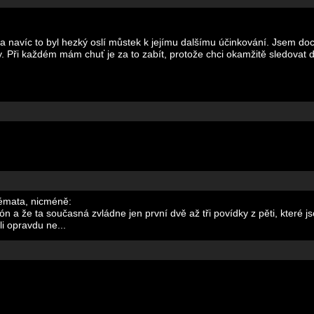
í a navíc to byl hezký oslí můstek k jejímu dalšímu účinkování. Jsem d
y. Při každém mám chuť je za to zabít, protože chci okamžitě sledovat 
émata, nicméně:
n a že ta současná zvládne jen první dvě až tři povídky z pěti, které jso
i opravdu ne...