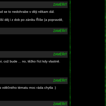
ZAMĚŘIT
kud se to nedohrabe v ději někam dál.
lší děj i z dob po zániku Říše (a popravdě,
ZAMĚŘIT
ZAMĚŘIT
což bude ... no, těžko říct kdy vlastně.
ZAMĚŘIT
ás vděčného tématu moc ráda chytla :)
ZAMĚŘIT