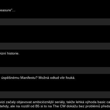
leasure"...
zní historie.
vně úspěšnému Manifestu? Možná odtud vítr fouká.
elevizi začaly objevovat ambicióznější seriály, takže lehká výhoda basic 
 tehdy, ale na rozdíl od B5 si to na The CW dokážu bez problémů předst