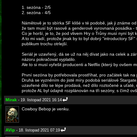
1. sezóna - 2/5
2. sezóna - 4/5
Námětově je to sbírka SF klišé v té podobě, jak ji známe od c
že tam musí být rasově a genderově vyrovnaná posádka - to
Co je horší, je to, že pod vlivem Hry o Trůny musí nyní být k
A to mi vadí, protože jinak by to byl dobrý "introductory SF"
publikum trochu otrlejší.
Seriál je uzavřený, dá se už na něj dívat jako na celek a z
názoru pokračovat vyplatilo.
Ale to si musí vyřešit producenti a Netflix (který by ovšem 
První sezóna by potřebovala prostříhat, pro začátek tak na 
Druhá se vyzněním do jisté míry podobá seriálové Stargate
uzavřené dílo se lépe prodává, než dílo roztočené a uťaté
protože AL byl údajně rozplánován na tři sezóny, s čímž o
Mirak
- 19. listopad 2021 16:14
Cowboy Bebop je venku.
AVip
- 18. listopad 2021 07:19