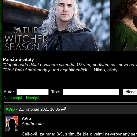
Památné citáty
"Copak budu dělat o volném víkendu. Už vím, podívám se znova na 
"Třetí řada Andromedy je má nejoblíbenější."
- Nikdo, nikdy
Autor:
Text:
Nejnovější
Novější
AVip
- 21. listopad 2021 10:36
AVip
:
Another life
Celkově, za mne: 3/5, s tím, že jde o velmi nevyrovnaný seri