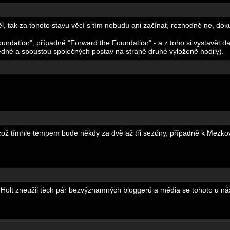
těl, tak za tohoto stavu věcí s tím nebudu ani začínat, rozhodně ne, do
oundation", případně "Forward the Foundation" - a z toho si vystavět da
jedné a spoustou společných postav na straně druhé vyloženě hodily).
ož tímhle tempem bude někdy za dvě až tři sezóny, případně k Mezkovi, 
. Holt zneužil těch pár bezvýznamných bloggerů a média se tohoto u n