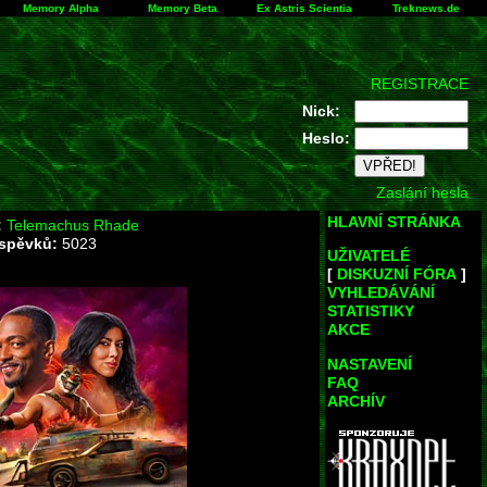
Memory Alpha
Memory Beta
Ex Astris Scientia
Treknews.de
REGISTRACE
Nick:
Heslo:
Zaslání hesla
HLAVNÍ STRÁNKA
:
Telemachus Rhade
íspěvků:
5023
UŽIVATELÉ
[
DISKUZNÍ FÓRA
]
VYHLEDÁVÁNÍ
STATISTIKY
AKCE
NASTAVENÍ
FAQ
ARCHÍV