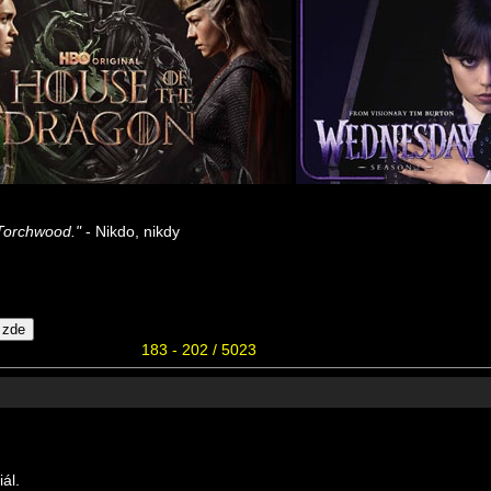
Torchwood."
- Nikdo, nikdy
183 - 202 / 5023
ál.