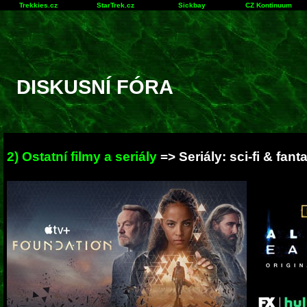
Trekkies.cz
StarTrek.cz
Sickbay
CZ Kontinuum
DISKUSNÍ FÓRA
2) Ostatní filmy a seriály
=> Seriály: sci-fi & fant