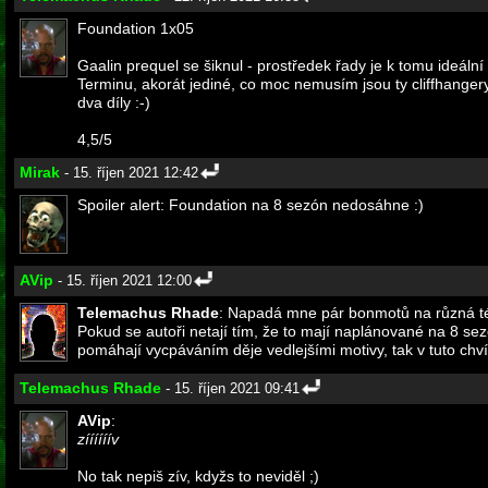
Foundation 1x05
Gaalin prequel se šiknul - prostředek řady je k tomu ideáln
Terminu, akorát jediné, co moc nemusím jsou ty cliffhanger
dva díly :-)
4,5/5
Mirak
- 15. říjen 2021 12:42
Spoiler alert: Foundation na 8 sezón nedosáhne :)
AVip
- 15. říjen 2021 12:00
Telemachus Rhade
: Napadá mne pár bonmotů na různá t
Pokud se autoři netají tím, že to mají naplánované na 8 sezó
pomáhají vycpáváním děje vedlejšími motivy, tak v tuto chvíl
Telemachus Rhade
- 15. říjen 2021 09:41
AVip
:
zíííííív
No tak nepiš zív, kdyžs to neviděl ;)