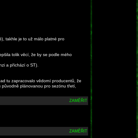
é), takhle je to už málo platné pro
pšila tolik věcí, že by se podle mého
zi a přichází o ST).
snad tu zapracovalo vědomí producentů, že
u původně plánovanou pro sezónu třetí,
ZAMĚŘIT
ZAMĚŘIT