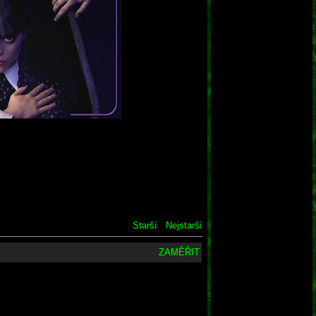
Starší
Nejstarší
ZAMĚŘIT