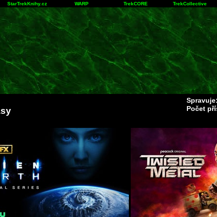
StarTrekKnihy.cz
WARP
TrekCORE
TrekCollective
Spravuje
Počet př
asy