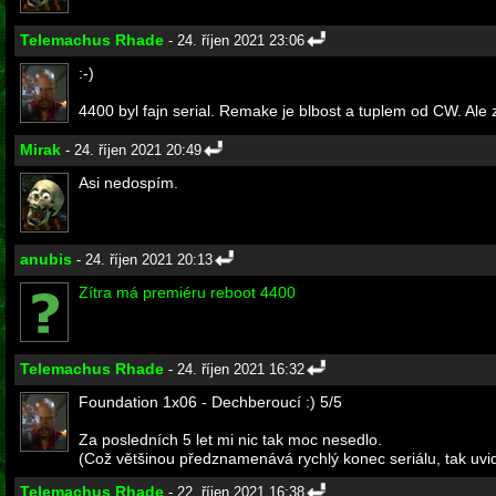
Telemachus Rhade
- 24. říjen 2021 23:06
:-)
4400 byl fajn serial. Remake je blbost a tuplem od CW. Ale 
Mirak
- 24. říjen 2021 20:49
Asi nedospím.
anubis
- 24. říjen 2021 20:13
Zítra má premiéru reboot 4400
Telemachus Rhade
- 24. říjen 2021 16:32
Foundation 1x06 - Dechberoucí :) 5/5
Za posledních 5 let mi nic tak moc nesedlo.
(Což většinou předznamenává rychlý konec seriálu, tak uvid
Telemachus Rhade
- 22. říjen 2021 16:38