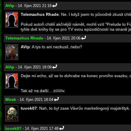
AVip
- 14. říjen 2021 21:18
Telemachus Rhade
: Ne. I když jsem to původně zkusit ch
Pokud autoři chtěli akčnější námět, mohli vzít "Prelude to F
tyhle dvě knihy by se pro TV svou epizodičností na straně 
Telemachus Rhade
- 14. říjen 2021 20:06
AVip
: A tys to ani nezkusil, nebo?
AVip
- 14. říjen 2021 19:09
Dejte mi echo, až se to dohrabe na konec prvního svazku, c
Tak až na další... zíííííív.
Mirak
- 14. říjen 2021 18:04
tuvok07
: Nah, to byl zase Vávrův marketingový majstrštyk
tuvok07
- 14. říjen 2021 17:48