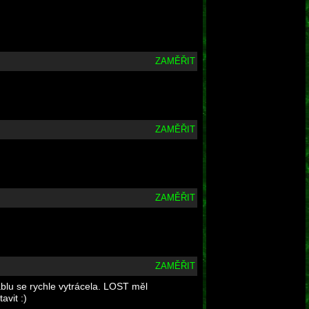
ZAMĚŘIT
ZAMĚŘIT
ZAMĚŘIT
ZAMĚŘIT
cablu se rychle vytrácela. LOST měl
avit :)