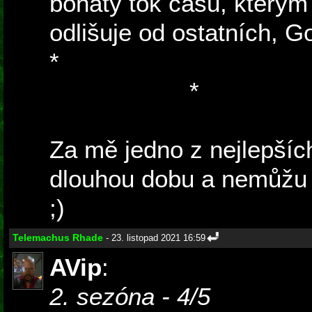
bohatý tok času, který
odlišuje od ostatních, G
*
Nějakých X set let moc 
děj posune :)
*
Za mě jedno z nejlepší
dlouhou dobu a nemůžu 
;)
Telemachus Rhade
- 23. listopad 2021 16:59
AVip
:
2. sezóna - 4/5