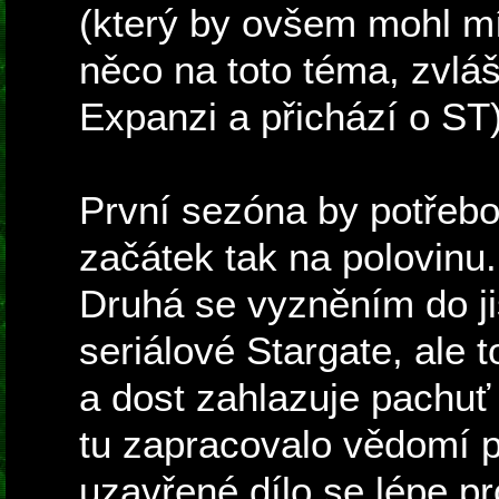
(který by ovšem mohl mí
něco na toto téma, zvláš
Expanzi a přichází o ST)
První sezóna by potřebov
začátek tak na polovinu.
Druhá se vyzněním do j
seriálové Stargate, ale 
a dost zahlazuje pachuť
tu zapracovalo vědomí 
uzavřené dílo se lépe pr