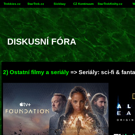
Trekkies.cz
StarTrek.cz
Sickbay
CZ Kontinuum
StarTrekKnihy.cz
W
DISKUSNÍ FÓRA
2) Ostatní filmy a seriály
=> Seriály: sci-fi & fant