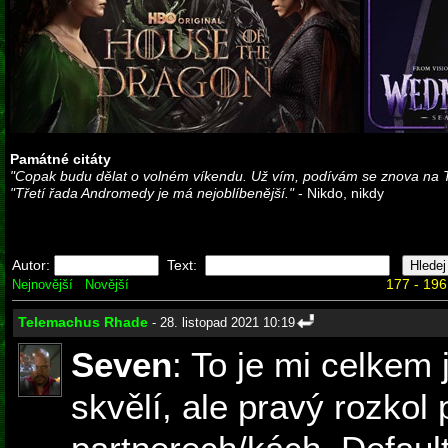
Památné citáty
"Copak budu dělat o volném víkendu. Už vím, podívám se znova na 
"Třetí řada Andromedy je má nejoblíbenější."
- Nikdo, nikdy
Autor:
Text:
177 - 196
Nejnovější
Novější
Telemachus Rhade
- 28. listopad 2021 10:19
Seven
: To je mi celkem 
skvělí, ale pravý rozkol