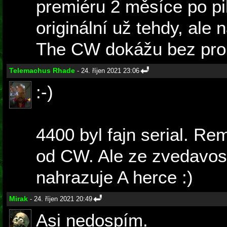
premiéru 2 měsíce po pi
originální už tehdy, ale 
The CW dokážu bez prob
Telemachus Rhade
- 24. říjen 2021 23:06
:-)
4400 byl fajn serial. Re
od CW. Ale ze zvedavost
nahrazuje A herce :)
Mirak
- 24. říjen 2021 20:49
Asi nedospím.