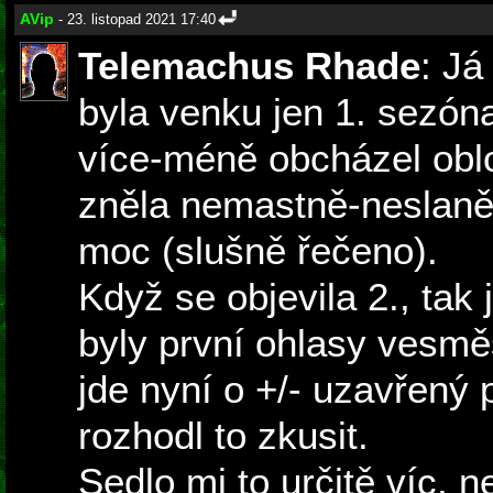
AVip
- 23. listopad 2021 17:40
Telemachus Rhade
: Já
byla venku jen 1. sezóna
více-méně obcházel obl
zněla nemastně-neslaně 
moc (slušně řečeno).
Když se objevila 2., tak
byly první ohlasy vesmě
jde nyní o +/- uzavřený 
rozhodl to zkusit.
Sedlo mi to určitě víc, n