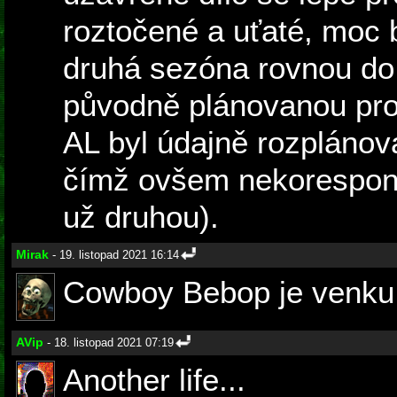
roztočené a uťaté, moc 
druhá sezóna rovnou do
původně plánovanou pro 
AL byl údajně rozplánová
čímž ovšem nekorespond
už druhou).
Mirak
- 19. listopad 2021 16:14
Cowboy Bebop je venku
AVip
- 18. listopad 2021 07:19
Another life...