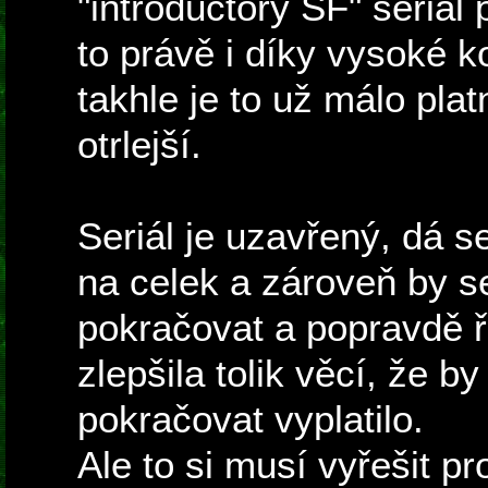
"introductory SF" seriál
to právě i díky vysoké k
takhle je to už málo pla
otrlejší.
Seriál je uzavřený, dá s
na celek a zároveň by s
pokračovat a popravdě 
zlepšila tolik věcí, že 
pokračovat vyplatilo.
Ale to si musí vyřešit pr