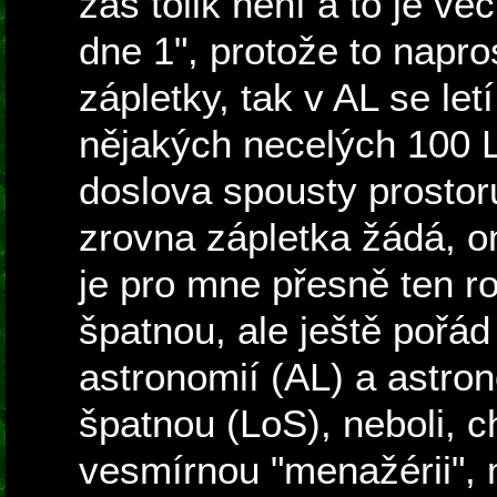
zas tolik není a to je vě
dne 1", protože to napr
zápletky, tak v AL se let
nějakých necelých 100 L
doslova spousty prostoru
zrovna zápletka žádá, on
je pro mne přesně ten ro
špatnou, ale ještě pořá
astronomií (AL) a astro
špatnou (LoS), neboli, c
vesmírnou "menažérii", 