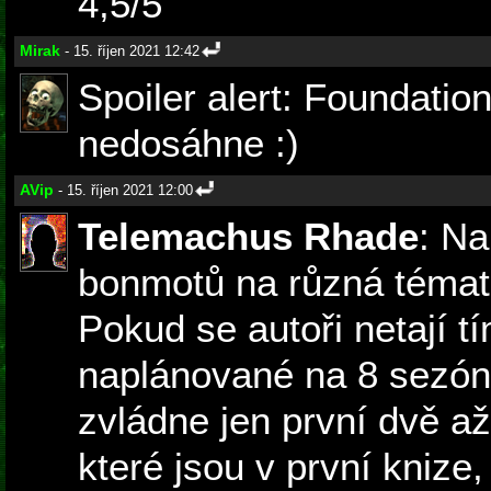
4,5/5
Mirak
- 15. říjen 2021 12:42
Spoiler alert: Foundatio
nedosáhne :)
AVip
- 15. říjen 2021 12:00
Telemachus Rhade
: N
bonmotů na různá témat
Pokud se autoři netají tí
naplánované na 8 sezón
zvládne jen první dvě až 
které jsou v první knize,