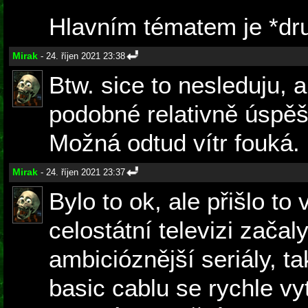
Hlavním tématem je *drum
Mirak
- 24. říjen 2021 23:38
Btw. sice to nesleduju, a
podobné relativně úspě
Možná odtud vítr fouká.
Mirak
- 24. říjen 2021 23:37
Bylo to ok, ale přišlo to
celostátní televizi začal
ambicióznější seriály, t
basic cablu se rychle v