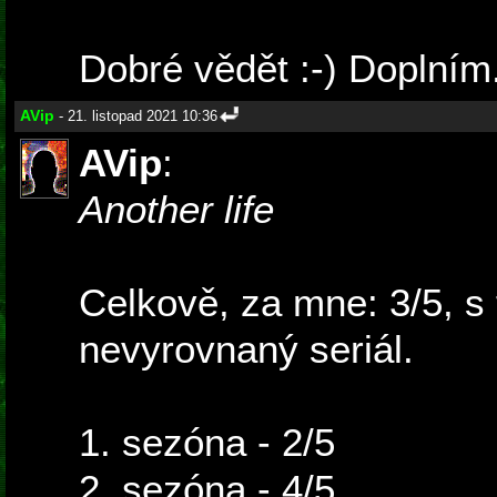
Dobré vědět :-) Doplním
AVip
- 21. listopad 2021 10:36
AVip
:
Another life
Celkově, za mne: 3/5, s 
nevyrovnaný seriál.
1. sezóna - 2/5
2. sezóna - 4/5