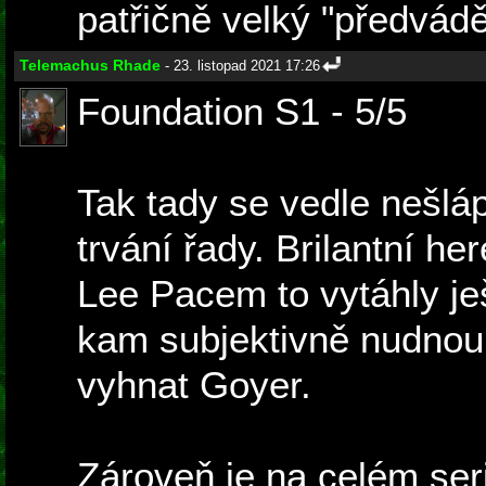
patřičně velký "předvádě
Telemachus Rhade
- 23. listopad 2021 17:26
Foundation S1 - 5/5
Tak tady se vedle nešlá
trvání řady. Brilantní h
Lee Pacem to vytáhly je
kam subjektivně nudnou
vyhnat Goyer.
Zároveň je na celém seriá