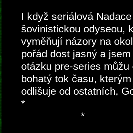
I když seriálová Nadace
šovinistickou odyseou, kd
vyměňují názory na okol
pořád dost jasný a jsem 
otázku pre-series můžu
bohatý tok času, který
odlišuje od ostatních, G
*
Nějakých X set let moc 
děj posune :)
*