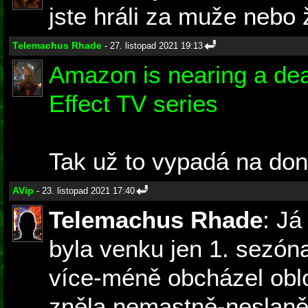
jste hráli za muže nebo 
Telemachus Rhade
- 27. listopad 2021 19:13
Amazon is nearing a de
Effect TV series
Tak už to vypadá na don
AVip
- 23. listopad 2021 17:40
Telemachus Rhade
: Já
byla venku jen 1. sezóna
více-méně obcházel obl
zněla nemastně-neslaně 