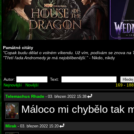
Památné citáty
"Copak budu dělat o volném víkendu. Už vím, podívám se znova na 
"Třetí řada Andromedy je má nejoblíbenější."
- Nikdo, nikdy
Autor:
Text:
169 - 188
Nejnovější
Novější
Telemachus Rhade
- 03. březen 2022 15:38
Máloco mi chybělo tak 
Mirak
- 03. březen 2022 15:20