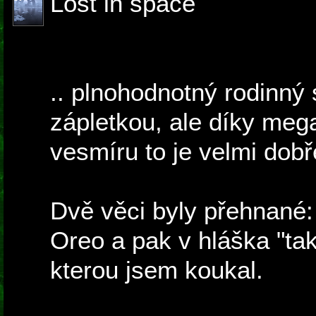
Lost in space
.. plnohodnotný rodinný s
zápletkou, ale díky me
vesmíru to je velmi dobř
Dvě věci byly přehnané
Oreo a pak v hláška "tak
kterou jsem koukal.