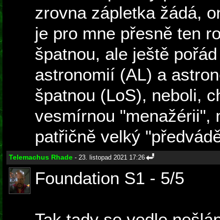
zrovna zápletka žádá, on
je pro mne přesně ten ro
špatnou, ale ještě pořá
astronomií (AL) a astro
špatnou (LoS), neboli, c
vesmírnou "menažérii", 
patřičně velký "předvádě
Telemachus Rhade
- 23. listopad 2021 17:26
Foundation S1 - 5/5
Tak tady se vedle nešlá