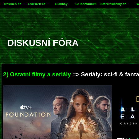
Trekkies.cz
StarTrek.cz
Sickbay
CZ Kontinuum
StarTrekKnihy.cz
W
DISKUSNÍ FÓRA
2) Ostatní filmy a seriály
=> Seriály: sci-fi & fant