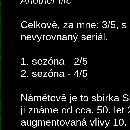
Another life
Celkově, za mne: 3/5, s 
nevyrovnaný seriál.
1. sezóna - 2/5
2. sezóna - 4/5
Námětově je to sbírka SF
ji známe od cca. 50. let 
augmentovaná vlivy 10. l