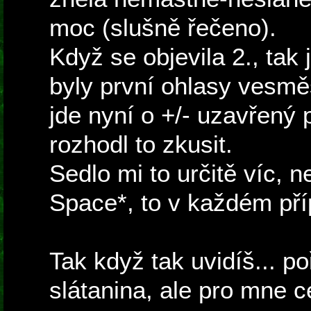
moc (slušně řečeno).
Když se objevila 2., tak
byly první ohlasy vesmě
jde nyní o +/- uzavřený 
rozhodl to zkusit.
Sedlo mi to určitě víc, n
Space*, to v každém pří
Tak když tak uvidíš... po
slátanina, ale pro mne c