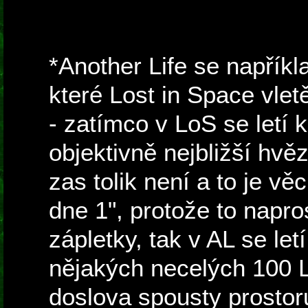
*Another Life se napříkl
které Lost in Space vle
- zatímco v LoS se letí 
objektivně nejbližší hvěz
zas tolik není a to je vě
dne 1", protože to napr
zápletky, tak v AL se let
nějakých necelých 100 L
doslova spousty prostoru