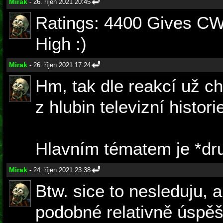
Mirak
- 26. říjen 2021 20:45
Ratings: 4400 Gives CW
High :)
Mirak
- 26. říjen 2021 17:24
Hm, tak dle reakcí už ch
z hlubin televizní histori
Hlavním tématem je *drum
Mirak
- 24. říjen 2021 23:38
Btw. sice to nesleduju, a
podobné relativně úspě