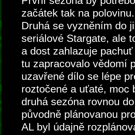
První sezóna by potřebov
začátek tak na polovinu.
Druhá se vyzněním do j
seriálové Stargate, ale 
a dost zahlazuje pachuť
tu zapracovalo vědomí 
uzavřené dílo se lépe pr
roztočené a uťaté, moc 
druhá sezóna rovnou do
původně plánovanou pro 
AL byl údajně rozplánová