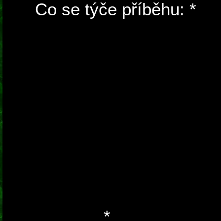
Co se týče příběhu: *
Ro
vůbec nové a protože ser
Orville, dalo by se říci, 
vykrádá - hlavně v té s
hromadu koster původníc
samotná barva v obličeji
modrá = hodný robot, čer
pak sem si ještě všiml,
díle ukázali stav beztíže
měl být taky stav beztíž
nelámali.
*