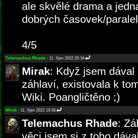
ale skvělé drama a jedn
dobrých časovek/paralel
4/5
Telemachus Rhade
- 11. říjen 2022 20:34
Mirak
: Když jsem dával
záhlaví, existovala k to
Wiki. Poangličtěno ;)
Mirak
- 11. říjen 2022 19:56
Telemachus Rhade
: Zá
věci jsem si z toho dáva