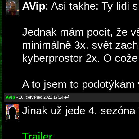
AVip
: Asi takhe: Ty lidi 
Jednak mám pocit, že vš
minimálně 3x, svět zachr
kyberprostor 2x. O cože
A to jsem to podotýkám vi
AVip
- 16. červenec 2022 17:24
Jinak už jede 4. sezóna
Trailer