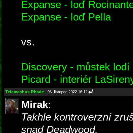
Expanse - loď Rocinant
Expanse - loď Pella
vs.
Discovery - můstek lodí
Picard - interiér LaSiren
Telemachus Rhade
- 06. listopad 2022 16:12
Mirak
:
Takhle kontroverzní zru
snad Deadwood.