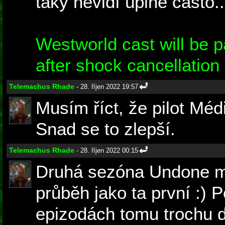
taky nevidí úplně často..
Westworld cast will be pa
after shock cancellatio
Telemachus Rhade
- 28. říjen 2022 19:57
Musím říct, že pilot Méd
Snad se to zlepší.
Telemachus Rhade
- 28. říjen 2022 00:15
Druhá sezóna Undone mě
průběh jako ta první :) 
epizodách tomu trochu d