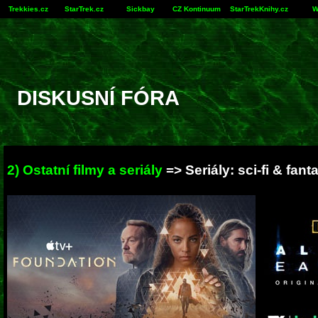
Trekkies.cz
StarTrek.cz
Sickbay
CZ Kontinuum
StarTrekKnihy.cz
W
DISKUSNÍ FÓRA
2) Ostatní filmy a seriály
=> Seriály: sci-fi & fant