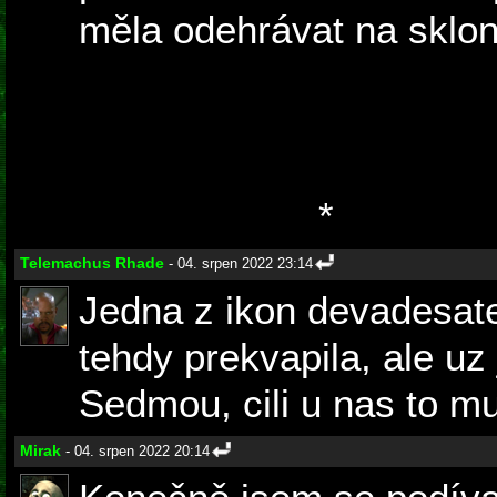
měla odehrávat na sklonku
byl hlavní postavou John
roli vůdce odboje po otci
odhalil svoji přítomnost
celou planetu.
*
Telemachus Rhade
- 04. srpen 2022 23:14
Jedna z ikon devadesat
tehdy prekvapila, ale uz 
Sedmou, cili u nas to m
Mirak
- 04. srpen 2022 20:14