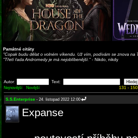
Památné citáty
"Copak budu dělat o volném víkendu. Už vím, podívám se znova na 
"Třetí řada Andromedy je má nejoblíbenější."
- Nikdo, nikdy
Autor:
Text:
131 - 150
Nejnovější
Novější
S.S.Enterprise
- 24. listopad 2022 12:00
Expanse