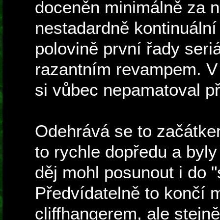
doceněn minimálně za n
nestadardně kontinuální
polovině první řady seri
razantním revampem. V s
si vůbec nepamatoval př
Odehrává se to začátkem
to rychle dopředu a byl
děj mohl posunout i do "
Předvídatelně to končí 
cliffhangerem, ale stejn