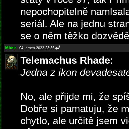
nepochopitelně namlsala
seriál. Ale na jednu stra
se o něm těžko dozvědě
Mirak
- 04. srpen 2022 23:36
Telemachus Rhade
:
Jedna z ikon devadesat
No, ale přijde mi, že spí
Dobře si pamatuju, že m
chytlo, ale určitě jsem v