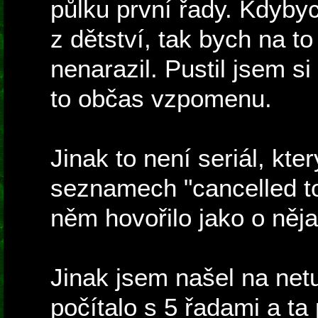
půlku první řady. Kdyby
z dětství, tak bych na t
nenarazil. Pustil jsem si
to občas vzpomenu.
Jinak to není seriál, kte
seznamech "cancelled t
něm hovořilo jako o něj
Jinak jsem našel na netu 
počítalo s 5 řadami a ta