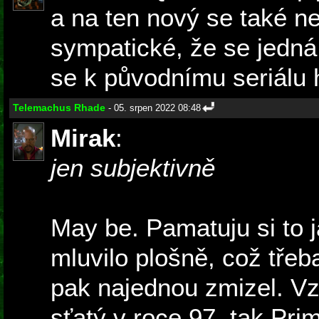
a na ten nový se také ne
sympatické, že se jedná
se k původnímu seriálu 
Telemachus Rhade
- 05. srpen 2022 08:48
Mirak
:
jen subjektivně
May be. Pamatuju si to j
mluvilo plošně, což třeb
pak najednou zmizel. Vz
sťatý v roce 97, tak Pr