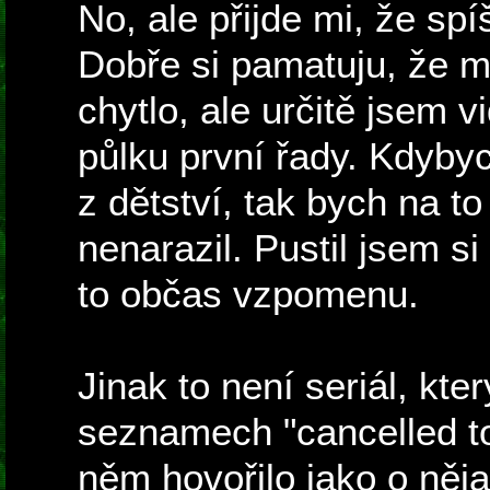
No, ale přijde mi, že spí
Dobře si pamatuju, že m
chytlo, ale určitě jsem v
půlku první řady. Kdyby
z dětství, tak bych na t
nenarazil. Pustil jsem si
to občas vzpomenu.
Jinak to není seriál, kte
seznamech "cancelled t
něm hovořilo jako o něj