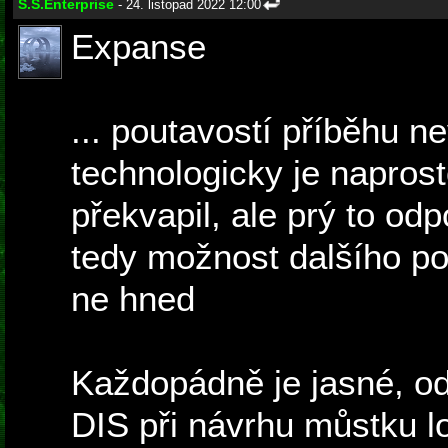
S.S.Enterprise
- 24. listopad 2022 12:00
Expanse
... poutavostí příběhu n
technologicky je napros
překvapil, ale prý to od
tedy možnost dalšího po
ne hned
Každopádně je jasné, od
DIS při návrhu můstku lo