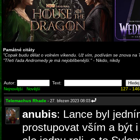
Památné citáty
"Copak budu dělat o volném víkendu. Už vím, podívám se znova na 
"Třetí řada Andromedy je má nejoblíbenější."
- Nikdo, nikdy
Autor:
Text:
127 - 146
Nejnovější
Novější
Telemachus Rhade
- 27. březen 2023 08:03
anubis
: Lance byl jední
prostupovat vším a být 