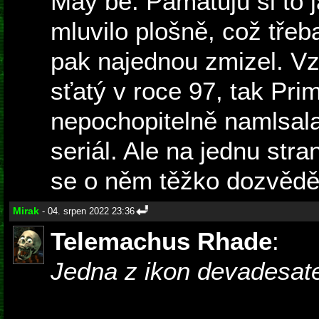
May be. Pamatuju si to j
mluvilo plošně, což třeb
pak najednou zmizel. Vz
sťatý v roce 97, tak Pr
nepochopitelně namlsala
seriál. Ale na jednu stra
se o něm těžko dozvědě
Mirak
- 04. srpen 2022 23:36
Telemachus Rhade
:
Jedna z ikon devadesat