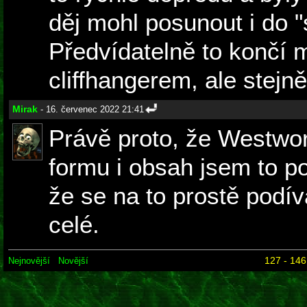
děj mohl posunout i do "
Předvídatelně to končí 
cliffhangerem, ale stejn
Mirak
- 16. červenec 2022 21:41
Právě proto, že Westworl
formu i obsah jsem to po
že se na to prostě podí
celé.
127 - 146
Nejnovější
Novější