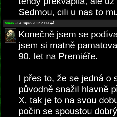
tehdy prekvapila, ale uz 
Sedmou, cili u nas to m
Mirak
- 04. srpen 2022 20:14
Konečně jsem se podíval
jsem si matně pamatova
90. let na Premiéře.
I přes to, že se jedná o s
původně snažil hlavně př
X, tak je to na svou dobu
počin se spoustou dobr