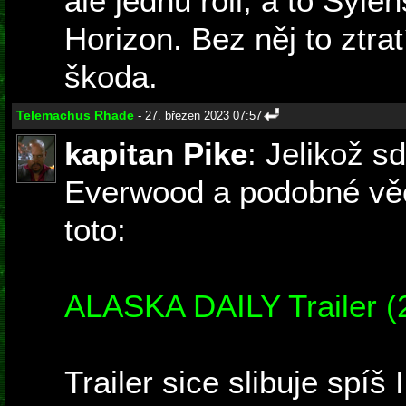
ale jednu roli, a to Syle
Horizon. Bez něj to ztrat
škoda.
Telemachus Rhade
- 27. březen 2023 07:57
kapitan Pike
: Jelikož sd
Everwood a podobné věc
toto:
ALASKA DAILY Trailer (
Trailer sice slibuje spíš 