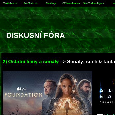
Trekkies.cz
StarTrek.cz
Sickbay
CZ Kontinuum
StarTrekKnihy.cz
W
DISKUSNÍ FÓRA
2) Ostatní filmy a seriály
=> Seriály: sci-fi & fant