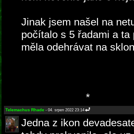
Jinak jsem našel na netu 
počítalo s 5 řadami a ta
měla odehrávat na sklonku
byl hlavní postavou John
roli vůdce odboje po otci
odhalil svoji přítomnost
celou planetu.
*
Telemachus Rhade
- 04. srpen 2022 23:14
Jedna z ikon devadesat