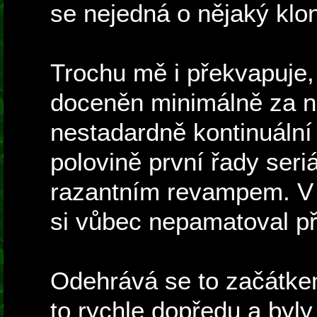
se nejedná o nějaký klo
Trochu mě i překvapuje,
doceněn minimálně za n
nestadardně kontinuální
polovině první řady seri
razantním revampem. V s
si vůbec nepamatoval př
Odehrává se to začátkem
to rychle dopředu a byl