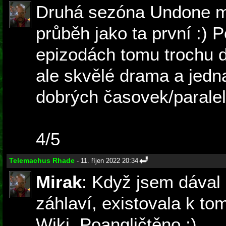
Druhá sezóna Undone mě
průběh jako ta první :) 
epizodách tomu trochu d
ale skvělé drama a jedn
dobrých časovek/paralel
4/5
Telemachus Rhade
- 11. říjen 2022 20:34
Mirak
: Když jsem dával
záhlaví, existovala k to
Wiki. Poangličtěno ;)