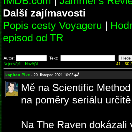
IMDB.com
|
Jammer's Revi
Další zajímavosti
Popis cesty Voyageru
|
Hodn
episod od TR
Autor:
Text:
41 - 60 
Nejnovější
Novější
kapitan Pike
- 29. listopad 2021 10:03
Mě na Scientific Method 
na poměry seriálu určitě
Na The Raven dokázali 