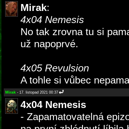
Mirak
:
4x04 Nemesis
No tak zrovna tu si pam
už napoprvé.
4x05 Revulsion
A tohle si vůbec nepama
Mirak
- 17. listopad 2021 00:37
4x04 Nemesis
- Zapamatovatelná epizo
na první zhlédnutí líbila