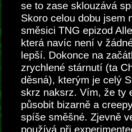
se to zase sklouzává s
Skoro celou dobu jsem m
směsici TNG epizod All
která navíc není v žád
lepší. Dokonce na začát
zrychlené stárnutí (ta 
děsná), kterým je celý 
skrz naksrz. Vím, že ty
působit bizarně a creepy
spíše směšné. Zjevně ve
používá při experimentec