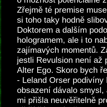
Zřejmě té premise musel
si toho taky hodně slibo
Doktorem a dalším pod
hologramem, ale i to na
zajímavých momentů. Zár
jestli Revulsion není až
Alter Ego. Skoro bych ře
- Leland Orser podivíny 
obsazení dávalo smysl, 
mi přišla neuvěřitelně pr