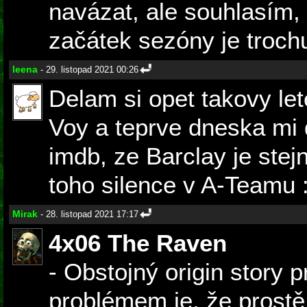
navázat, ale souhlasím,
začátek sezóny je troch
leena
- 29. listopad 2021 00:26
Delam si opet takovy l
Voy a teprve dneska mi 
imdb, ze Barclay je stejn
toho silence v A-Teamu 
Mirak
- 28. listopad 2021 17:17
4x06 The Raven
- Obstojný origin story
problémem je, že prostě