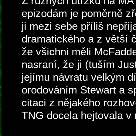
Z různých útržků na MA 
epizodám je poměrně zře
ji mezi sebe příliš nepřij
dramatického a z větší č
že všichni měli McFadden
nasraní, že ji (tuším Jus
jejímu návratu velkým d
orodováním Stewart a sp
citaci z nějakého rozho
TNG docela hejtovala v 