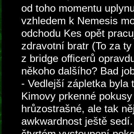
od toho momentu uplynul
vzhledem k Nemesis moc
odchodu Kes opět pracuj
zdravotní bratr (To za t
z bridge officerů opravd
někoho dalšího? Bad jo
- Vedlejší zápletka byla 
Kimovy prkenné pokusy 
hrůzostrašné, ale tak ně
awkwardnost ještě sedí.
čtvrtém vystoupení poko