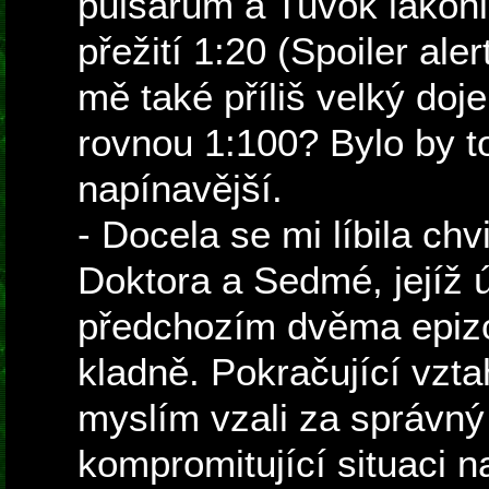
pulsarům a Tuvok lakoni
přežití 1:20 (Spoiler aler
mě také příliš velký doj
rovnou 1:100? Bylo by t
napínavější.
- Docela se mi líbila ch
Doktora a Sedmé, jejíž 
předchozím dvěma epiz
kladně. Pokračující vzta
myslím vzali za správný 
kompromitující situaci 