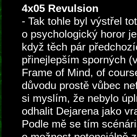
4x05 Revulsion
- Tak tohle byl výstřel 
o psychologický horor je
když těch pár předchozí
přinejlepším sporných (
Frame of Mind, of course
důvodu prostě vůbec nef
si myslím, že nebylo úp
odhalit Dejarena jako v
Podle mě se tím scénáris
o možnost potenciálně z