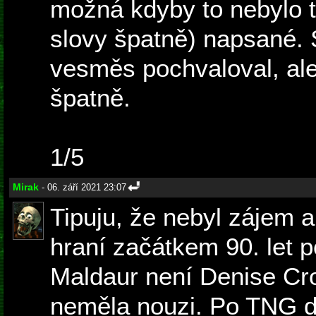
možná kdyby to nebylo t
slovy špatně) napsané.
vesměs pochvaloval, ale
špatně.
1/5
Mirak
- 06. září 2021 23:07
Tipuju, že nebyl zájem a
hraní začátkem 90. let p
Maldaur není Denise Cro
neměla nouzi. Po TNG do