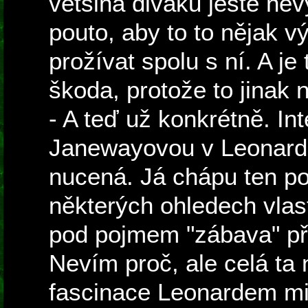
většina diváků ještě nevy
pouto, aby to to nějak v
prožívat spolu s ní. A j
škoda, protože to jinak 
- A teď už konkrétně. I
Janewayovou v Leonardo
nucená. Já chápu ten po
některých ohledech vlastn
pod pojmem "zábava" pře
Nevím proč, ale celá ta
fascinace Leonardem m