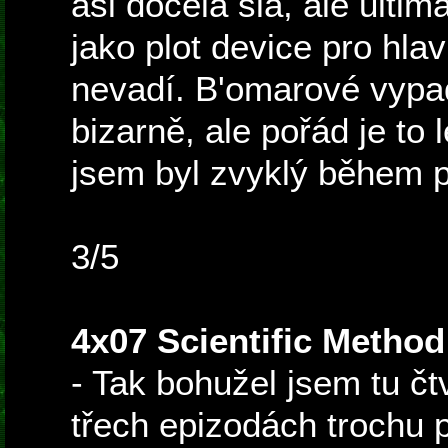
asi docela šla, ale ultim
jako plot device pro hla
nevadí. B'omarové vypad
bizarně, ale pořád je to 
jsem byl zvyklý během p
3/5
4x07 Scientific Method
- Tak bohužel jsem tu čt
třech epizodách trochu p