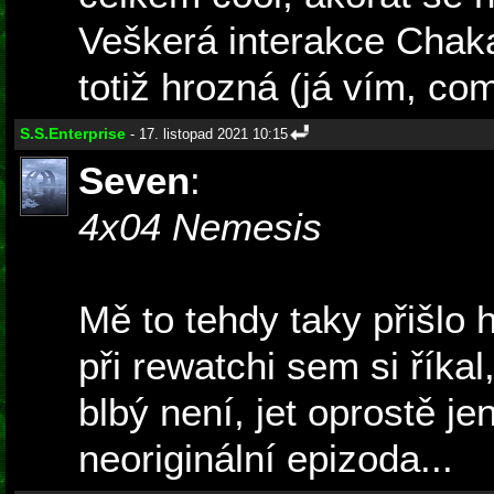
Veškerá interakce Chak
totiž hrozná (já vím, co
S.S.Enterprise
- 17. listopad 2021 10:15
Seven
:
4x04 Nemesis
Mě to tehdy taky přišlo h
při rewatchi sem si říkal
blbý není, jet oprostě je
neoriginální epizoda...