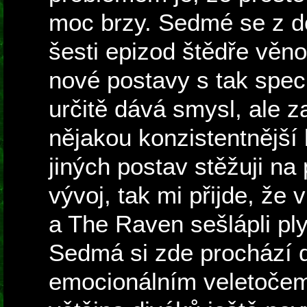
moc brzy. Sedmé se z d
šesti epizod štědře věno
nové postavy s tak spe
určitě dává smysl, ale z
nějakou konzistentnější 
jiných postav stěžuji na
vývoj, tak mi přijde, že
a The Raven sešlápli pl
Sedmá si zde prochází
emocionálním veletočem,