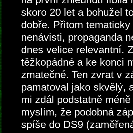
skoro 20 let a bohužel to
dobře. Přitom tematicky 
nenávisti, propaganda ne
dnes velice relevantní. 
těžkopádné a ke konci mi
zmatečné. Ten zvrat v z
pamatoval jako skvělý, a
mi zdál podstatně méně 
myslím, že podobná zápl
spíše do DS9 (zaměřená