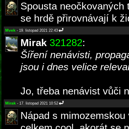
Spousta neočkovaných t
se hrdě přirovnávají k ž
Mvek
- 19. listopad 2021 22:43
Mirak
321282
:
Šíření nenávisti, propa
jsou i dnes velice releva
Jo, třeba nenávist vůči
Mirak
- 17. listopad 2021 10:52
Nápad s mimozemskou v
celkem cool, akorát se n