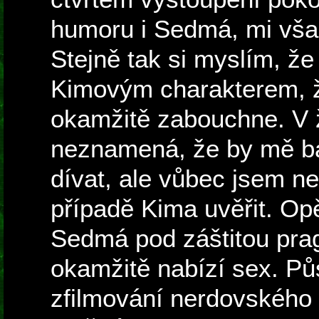
humoru i Sedmá, mi vša
Stejně tak si myslím, že
Kimovým charakterem, 
okamžitě zabouchne. V 
neznamená, že by mě bav
dívat, ale vůbec jsem n
případě Kima uvěřit. Op
Sedmá pod záštitou pra
okamžitě nabízí sex. Pů
zfilmování nerdovského