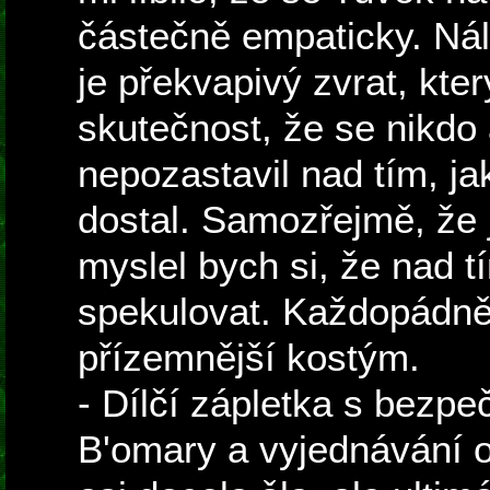
částečně empaticky. Ná
je překvapivý zvrat, kter
skutečnost, že se nikdo 
nepozastavil nad tím, 
dostal. Samozřejmě, že j
myslel bych si, že nad 
spekulovat. Každopádně
přízemnější kostým.
- Dílčí zápletka s bezpe
B'omary a vyjednávání o