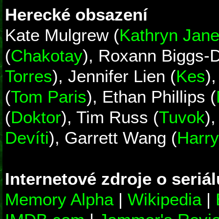
Herecké obsazení
Kate Mulgrew (
Kathryn Jan
(
Chakotay
), Roxann Biggs-
Torres
), Jennifer Lien (
Kes
)
(
Tom Paris
), Ethan Phillips (
(
Doktor
), Tim Russ (
Tuvok
),
Devíti
), Garrett Wang (
Harr
Internetové zdroje o seriál
Memory Alpha
|
Wikipedia
|