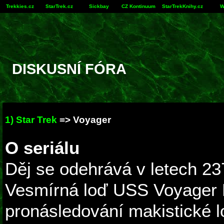
Trekkies.cz
StarTrek.cz
Sickbay
CZ Kontinuum
StarTrekKnihy.cz
W
DISKUSNÍ FÓRA
1) Star Trek
=>
Voyager
O seriálu
Děj se odehrává v letech 23
Vesmírná loď USS Voyager 
pronásledování makistické l