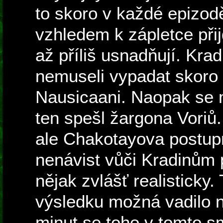
to skoro v každé epizodě
vzhledem k zápletce přij
až příliš usnadňují. Kr
nemuseli vypadat skoro 
Nausicaani. Naopak se 
ten spešl žargona Voriů.
ale Chakotayova postupn
nenávist vůči Kradinům 
nějak zvlášť realisticky
výsledku možná vadilo n
minut se toho v tomto s