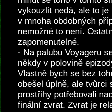
vykouzlit nedá, ale to je
v mnoha obdobných příp
nemožné to není. Ostatn
zapomenutelné.
- Na palubu Voyageru s
někdy v polovině epizody
Vlastně bych se bez to
obešel úplně, ale tvůrci 
prostřihy potřebovali na
finální zvrat. Zvrat je r