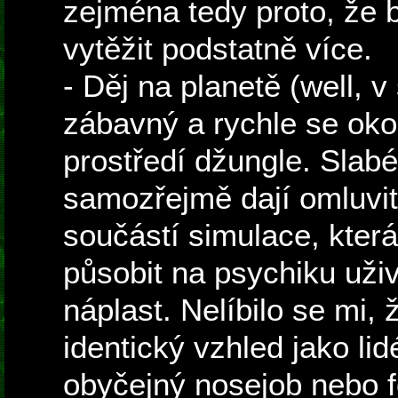
zejména tedy proto, že b
vytěžit podstatně více.
- Děj na planetě (well, v 
zábavný a rychle se oko
prostředí džungle. Slabé
samozřejmě dají omluvit 
součástí simulace, kter
působit na psychiku uživa
náplast. Nelíbilo se mi, 
identický vzhled jako lid
obyčejný nosejob nebo f