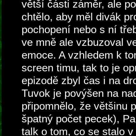
větší části záměr, ale p
chtělo, aby měl divák pr
pochopení nebo s ní třeb
ve mně ale vzbuzoval ve
emoce. A vzhledem k to
screen timu, tak to je o
epizodě zbyl čas i na d
Tuvok je povýšen na nad
připomnělo, že většinu p
špatný počet pecek), Pa
talk o tom, co se stalo v