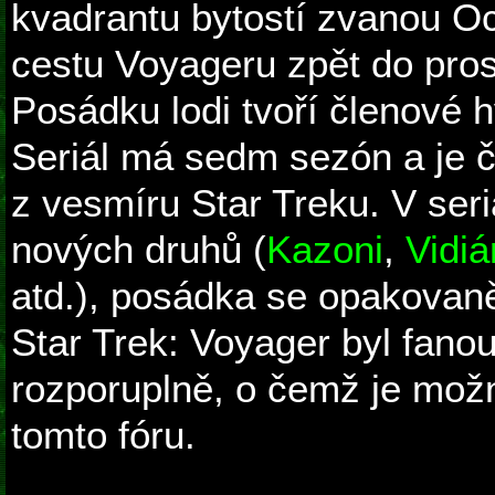
kvadrantu bytostí zvanou Oc
cestu Voyageru zpět do pro
Posádku lodi tvoří členové h
Seriál má sedm sezón a je 
z vesmíru Star Treku. V seri
nových druhů (
Kazoni
,
Vidiá
atd.), posádka se opakovaně
Star Trek: Voyager byl fano
rozporuplně, o čemž je možn
tomto fóru.