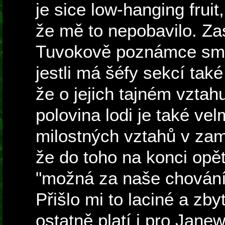
je sice low-hanging fruit
že mě to nepobavilo. Za
Tuvokově poznámce sm
jestli má šéfy sekcí také
že o jejich tajném vztah
polovina lodi je také vel
milostných vztahů v zam
že do toho na konci opět
"možná za naše chování
Přišlo mi to laciné a zby
ostatně platí i pro Jane