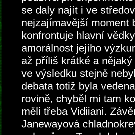
se daly najít i ve střed
nejzajímavější moment 
konfrontuje hlavní vědky
amorálnost jejího výzku
až příliš krátké a nějak
ve výsledku stejně nebyl
debata totiž byla veden
rovině, chyběl mi tam ko
měli třeba Vidiiani. Závě
Janewayová chladnokre