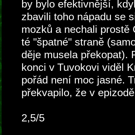
by bylo efektivnější, kd
zbavili toho nápadu se 
mozků a nechali prostě
té "špatné" straně (sam
děje musela překopat).
konci v Tuvokovi viděl K
pořád není moc jasné. 
překvapilo, že v epizod
2,5/5