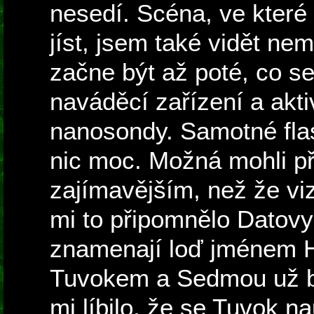
nesedí. Scéna, ve které
jíst, jsem také vidět ne
začne být až poté, co s
naváděcí zařízení a aktivu
nanosondy. Samotné fla
nic moc. Možná mohli při
zajímavějším, než že vi
mi to připomnělo Datovy
znamenají loď jménem 
Tuvokem a Sedmou už by
mi líbilo, že se Tuvok n