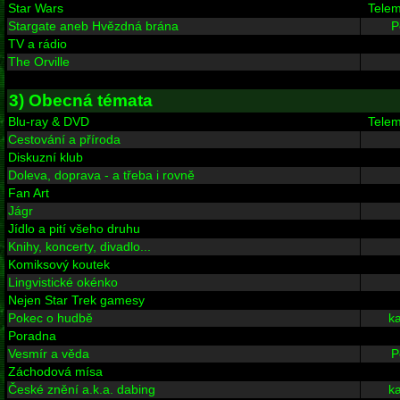
Star Wars
Tele
Stargate aneb Hvězdná brána
P
TV a rádio
The Orville
3) Obecná témata
Blu-ray & DVD
Tele
Cestování a příroda
Diskuzní klub
Doleva, doprava - a třeba i rovně
Fan Art
Jágr
Jídlo a pití všeho druhu
Knihy, koncerty, divadlo...
Komiksový koutek
Lingvistické okénko
Nejen Star Trek gamesy
Pokec o hudbě
ka
Poradna
Vesmír a věda
P
Záchodová mísa
České znění a.k.a. dabing
ka