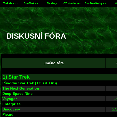
Trekkies.cz
StarTrek.cz
Sickbay
CZ Kontinuum
StarTrekKnihy.cz
W
DISKUSNÍ FÓRA
Jméno fóra
1) Star Trek
Původní Star Trek (TOS & TAS)
The Next Generation
Deep Space Nine
Voyager
ka
Enterprise
Discovery
S.S
Picard