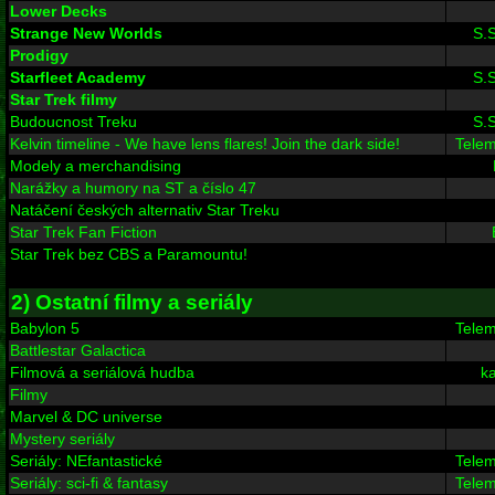
Lower Decks
Strange New Worlds
S.S
Prodigy
Starfleet Academy
S.S
Star Trek filmy
Budoucnost Treku
S.S
Kelvin timeline - We have lens flares! Join the dark side!
Tele
Modely a merchandising
Narážky a humory na ST a číslo 47
Natáčení českých alternativ Star Treku
Star Trek Fan Fiction
Star Trek bez CBS a Paramountu!
2) Ostatní filmy a seriály
Babylon 5
Tele
Battlestar Galactica
Filmová a seriálová hudba
ka
Filmy
Marvel & DC universe
Mystery seriály
Seriály: NEfantastické
Tele
Seriály: sci-fi & fantasy
Tele