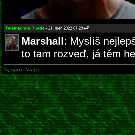
Telemachus Rhade
- 21. říjen 2022 07:28
Marshall
: Myslíš nejlep
to tam rozveď, já těm h
Nejnovější
Novější