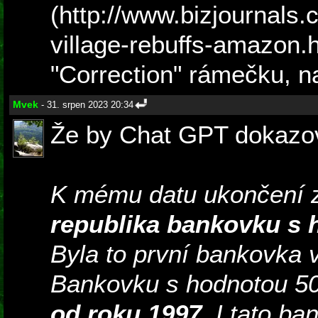
(http://www.bizjournals.
village-rebuffs-amazon.h
"Correction" rámečku, na
Mvek
- 31. srpen 2023 20:34
Že by Chat GPT dokazov
K mému datu ukončení z
republika bankovku s 
Byla to první bankovka v
Bankovku s hodnotou 50
od roku 1997
. I tato b