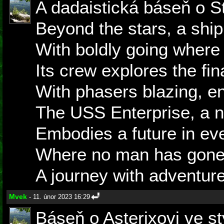
A dadaistická báseň o S
Beyond the stars, a shi
With boldly going where
Its crew explores the fina
With phasers blazing, en
The USS Enterprise, a 
Embodies a future in ev
Where no man has gone 
A journey with adventure
Mvek
- 11. únor 2023 16:29
Báseň o Asterixovi ve s