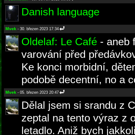
Danish language
Mvek
- 30. březen 2023 17:34
Oldelaf: Le Café
- aneb f
varování před předávko
Ke konci morbidní, děte
podobě decentní, no a co
Mvek
- 05. březen 2023 20:47
Dělal jsem si srandu z 
zeptal na tento výraz z 
letadlo. Aniž bych jakko