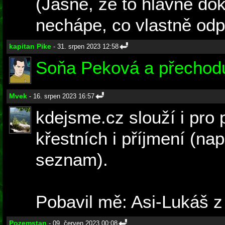
(Jasně, že to hlavně dok
nechápe, co vlastně odp
kapitan Pike
- 31. srpen 2023 12:58
Soňa Peková a přechod
Mvek
- 16. srpen 2023 16:57
kdejsme.cz slouží i pro
křestních i příjmení (na
seznam).
Pobavil mě: Asi-Lukáš z
Pozemstan
- 09. červen 2023 00:08