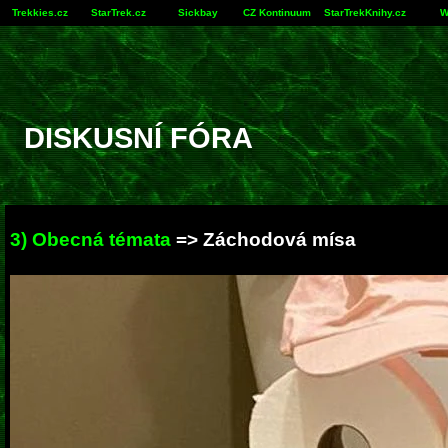
Trekkies.cz
StarTrek.cz
Sickbay
CZ Kontinuum
StarTrekKnihy.cz
W
DISKUSNÍ FÓRA
3) Obecná témata
=> Záchodová mísa