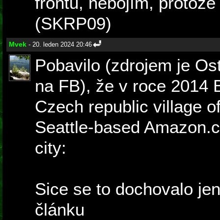
frontu, nebojím, protož
(SKRP09)
Mvek
- 20. leden 2024 20:46
Pobavilo (zdrojem je Ost
na FB), že v roce 2014 
Czech republic village 
Seattle-based Amazon.com
city:
Sice se to dochovalo je
článku