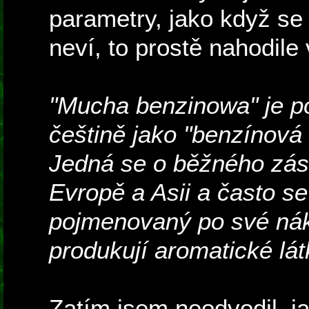
parametry, jako když se 
neví, to prostě nahodile
"Mucha benzinowa" je p
češtině jako "benzínová
Jedná se o běžného zás
Evropě a Asii a často se 
pojmenovaný po své náklo
produkují aromatické lá
Zatím jsem neodvodil, j