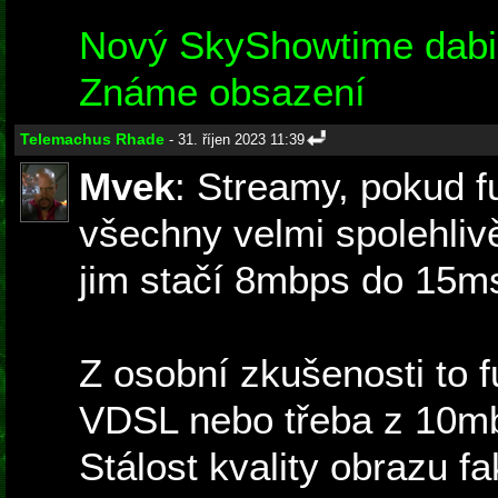
Nový SkyShowtime dabin
Známe obsazení
Telemachus Rhade
- 31. říjen 2023 11:39
Mvek
: Streamy, pokud fu
všechny velmi spolehliv
jim stačí 8mbps do 15m
Z osobní zkušenosti to f
VDSL nebo třeba z 10mb
Stálost kvality obrazu f