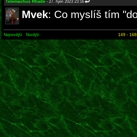
Telemachus Rhade
- 27. říjen 2023 23:16
Mvek
: Co myslíš tím "do
149 - 168
Nejnovější
Novější