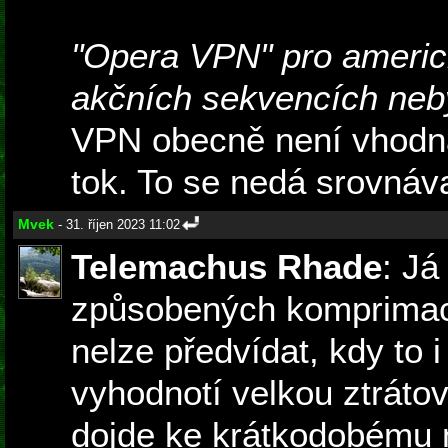
"Opera VPN" pro americ
akčních sekvencích neby
VPN obecně není vhodná
tok. To se nedá srovnáva
Mvek
- 31. říjen 2023 11:02
Telemachus Rhade
: Já
způsobených komprimací
nelze předvídat, kdy to 
vyhodnotí velkou ztráto
dojde ke krátkodobému 