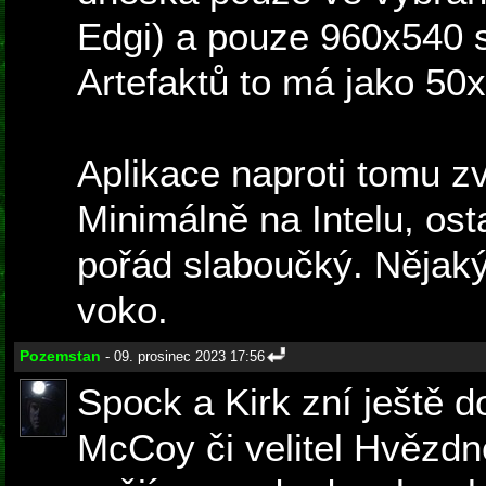
Edgi) a pouze 960x540 s
Artefaktů to má jako 50
Aplikace naproti tomu z
Minimálně na Intelu, osta
pořád slaboučký. Nějak
voko.
Pozemstan
- 09. prosinec 2023 17:56
Spock a Kirk zní ještě d
McCoy či velitel Hvězdné