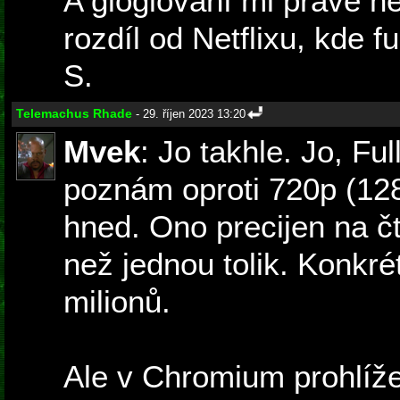
A gloglování mi právě ne
rozdíl od Netflixu, kde f
S.
Telemachus Rhade
- 29. říjen 2023 13:20
Mvek
: Jo takhle. Jo, F
poznám oproti 720p (1
hned. Ono precijen na čt
než jednou tolik. Konkrét
milionů.
Ale v Chromium prohlíže