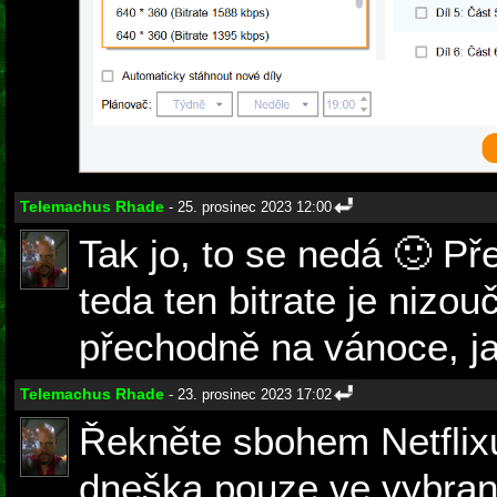
Telemachus Rhade
- 25. prosinec 2023 12:00
Tak jo, to se nedá 🙂 Př
teda ten bitrate je nizou
přechodně na vánoce, ja
Telemachus Rhade
- 23. prosinec 2023 17:02
Řekněte sbohem Netflixu
dneška pouze ve vybran