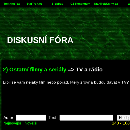
Trekkies.cz
StarTrek.cz
Sickbay
CZ Kontinuum
StarTrekKnihy.cz
W
DISKUSNÍ FÓRA
2) Ostatní filmy a seriály
=> TV a rádio
Líbil se vám nějaký film nebo pořad, který zrovna budou dávat v TV? P
Autor:
Text:
149 - 168
Nejnovější
Novější