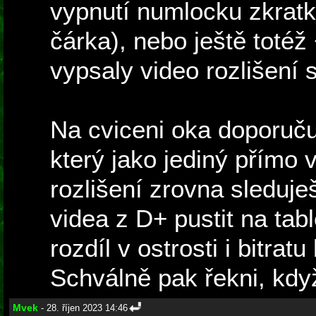
vypnutí numlocku zkratky
čárka), nebo ještě totéž 
vypsaly video rozlišení 
Na cviceni oka doporuč
který jako jediný přímo 
rozlišení zrovna sleduje
videa z D+ pustit na tab
rozdíl v ostrosti i bitrat
Schválně pak řekni, když
Mvek
- 28. říjen 2023 14:46