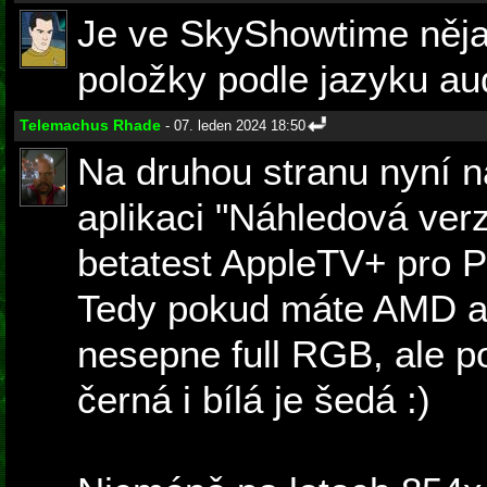
Je ve SkyShowtime nějak
položky podle jazyku au
Telemachus Rhade
- 07. leden 2024 18:50
Na druhou stranu nyní n
aplikaci "Náhledová verz
betatest AppleTV+ pro P
Tedy pokud máte AMD a I
nesepne full RGB, ale p
černá i bílá je šedá :)