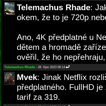
Telemachus Rhade
: Ja
okem, že to je 720p neb
Ano, 4K předplatné u Net
dětem a hromadě zařízen
ověřil, že ho nepřehraju,
Telemachus Rhade
- 28. říjen 2023 08:14
Mvek
: Jinak Netflix roz
předplatného. FullHD je
tarif za 319.