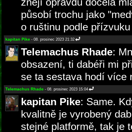
znějí opravdu docela m
působí trochu jako "medv
o ruštinu podle přízvuku 
kapitan Pike
- 08. prosinec 2023 21:32
Telemachus Rhade
: M
obsazení, ti dabéři mi 
se ta sestava hodí více
Telemachus Rhade
- 08. prosinec 2023 15:04
kapitan Pike
: Same. Kd
kvalitně je vyrobený dab
stejné platformě, tak je t