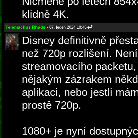
Nicméně po letech 854x
klidně 4K.
Telemachus Rhade
- 07. leden 2024 18:46
Disney definitivně přest
než 720p rozlišení. Není
streamovacího packetu, j
nějakým zázrakem někdo
aplikaci, nebo jestli má
prostě 720p.
1080+ je nyní dostupnýc