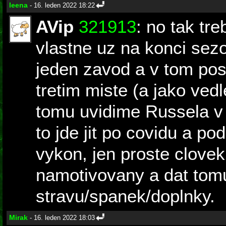
leena
- 16. leden 2022 18:22
AVip
321913
: no tak tr
vlastne uz na konci sez
jeden zavod a v tom pos
tretim miste (a jako ved
tomu uvidime Russela v
to jde jit po covidu a p
vykon, jen proste clove
namotivovany a dat tomu
stravu/spanek/doplnky.
Mirak
- 16. leden 2022 18:03