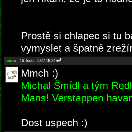
Prostě si chlapec si tu 
vymyslet a špatně zrežíro
leena
- 16. leden 2022 18:24
Mmch :)
Michal Šmídl a tým Redli
Mans! Verstappen havar
Dost uspech :)