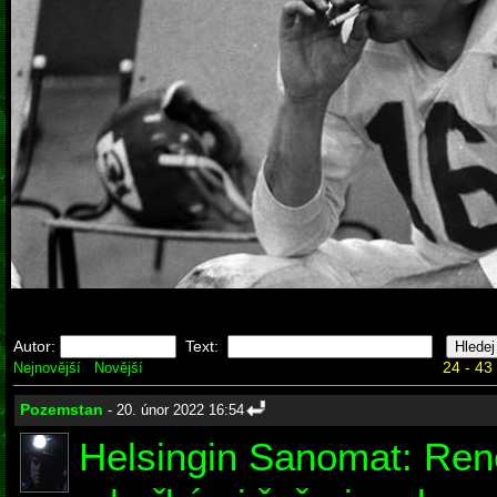
Autor:
Text:
24 - 43
Nejnovější
Novější
Pozemstan
- 20. únor 2022 16:54
Helsingin Sanomat: Ren