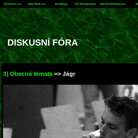
Trekkies.cz
StarTrek.cz
Sickbay
CZ Kontinuum
StarTrekKnihy.cz
W
DISKUSNÍ FÓRA
3) Obecná témata
=> Jágr