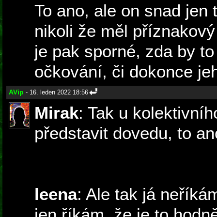
To ano, ale on snad jen tv
nikoli že měl příznakový
je pak sporné, zda by to
očkování, či dokonce je
AVip
- 16. leden 2022 18:56
Mirak
: Tak u kolektivníh
představit dovedu, to an
leena
: Ale tak já neříká
jen říkám, že je to hod