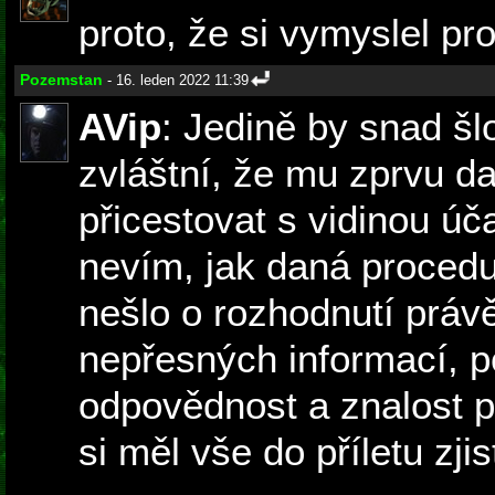
proto, že si vymyslel pr
Pozemstan
- 16. leden 2022 11:39
AVip
: Jedině by snad šl
zvláštní, že mu zprvu dal
přicestovat s vidinou úča
nevím, jak daná procedu
nešlo o rozhodnutí právě
nepřesných informací, p
odpovědnost a znalost p
si měl vše do příletu zjisti