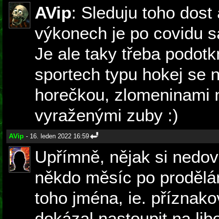
AVip
: Sleduju toho dost 
výkonech je po covidu 
Je ale taky třeba podotk
sportech typu hokej se 
horečkou, zlomeninami 
vyraženými zuby :)
AVip
- 16. leden 2022 16:59
Upřímně, nějak si nedov
někdo měsíc po prodělá
toho jména, ie. příznak
dokázal nastoupit na lib