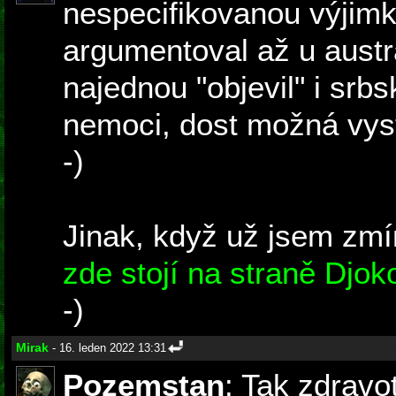
nespecifikovanou výjim
argumentoval až u austr
najednou "objevil" i srbs
nemoci, dost možná vys
-)
Jinak, když už jsem zmí
zde stojí na straně Djoko
-)
Mirak
- 16. leden 2022 13:31
Pozemstan
: Tak zdravo