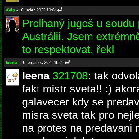
AVip
- 16. leden 2022 10:04
Prolhaný jugoš u soudu p
Austrálii. Jsem extrémn
to respektovat, řekl
leena
- 16. prosinec 2021 18:21
leena
321708
: tak odvo
fakt mistr sveta!! :) ako
galavecer kdy se predav
misra sveta tak pro nej
na protes na predavani n