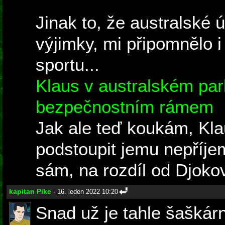
Jinak to, že australské 
výjimky, mi připomnělo i
sportu...
Klaus v australském parl
bezpečnostním rámem
Jak ale teď koukám, Kla
podstoupit jemu nepříje
sám, na rozdíl od Djokov
kapitan Pike
- 16. leden 2022 10:20
Snad už je tahle šaškárn