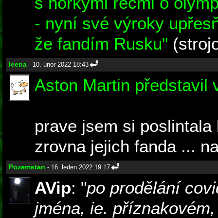
s hořkými řečmi o olymp
- nyní své výroky upřes
že fandím Rusku"
(stroj
leena
- 10. únor 2022 18:43
Aston Martin představi
prave jsem si poslintala
zrovna jejich fanda ... n
Pozemstan
- 16. leden 2022 19:17
AVip
: "
po prodělání cov
jména, ie. příznakovém,