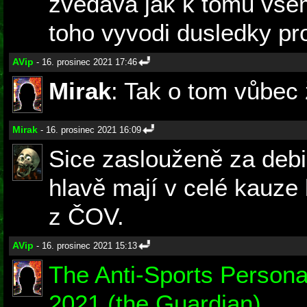
zvedava jak k tomu vsem
toho vyvodi dusledky pro
AVip
- 16. prosinec 2021 17:46
Mirak
: Tak o tom vůbec
Mirak
- 16. prosinec 2021 16:09
Sice zaslouženě za debi
hlavě mají v celé kauze
z ČOV.
AVip
- 16. prosinec 2021 15:13
The Anti-Sports Personal
2021 (the Guardian)