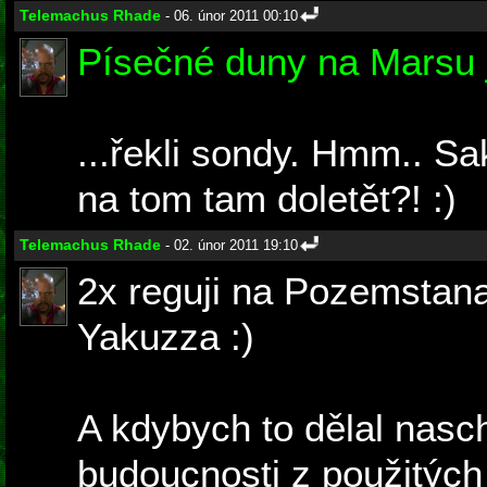
Telemachus Rhade
- 06. únor 2011 00:10
Písečné duny na Marsu 
...řekli sondy. Hmm.. Sak
na tom tam doletět?! :)
Telemachus Rhade
- 02. únor 2011 19:10
2x reguji na Pozemstana
Yakuzza :)
A kdybych to dělal nasch
budoucnosti z použitých