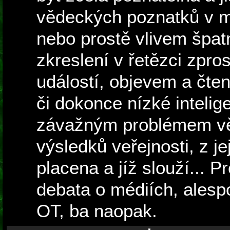
vědeckých poznatků v m
nebo prostě vlivem špat
zkreslení v řetězci zpro
událostí, objevem a čte
či dokonce nízké intelig
závažným problémem věd
výsledků veřejnosti, z je
placena a jíž slouží... P
debata o médiích, alesp
OT, ba naopak.