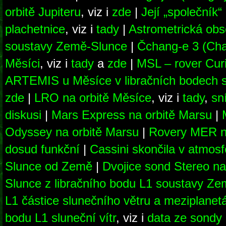
orbitě Jupiteru
, viz i
zde
|
Její „společník
plachetnice
, viz i
tady
|
Astrometrická obs
soustavy Země-Slunce
|
Čchang-e 3 (Chan
Měsíci
, viz i
tady
a
zde
|
MSL – rover Curi
ARTEMIS u Měsíce v libračních bodech
zde
|
LRO na orbitě Měsíce
, viz i
tady
,
sn
diskusi
|
Mars Express na orbitě Marsu
|
Odyssey na orbitě Marsu
|
Rovery MER na
dosud funkční
|
Cassini skončila v atmos
Slunce od Země
|
Dvojice sond Stereo na
Slunce z libračního bodu L1 soustavy Z
L1 částice slunečního větru a meziplanet
bodu L1 sluneční vítr
, viz i
data ze sondy 