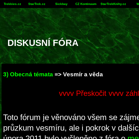
Trekkies.cz
StarTrek.cz
Sickbay
CZ Kontinuum
StarTrekKnihy.cz
W
DISKUSNÍ FÓRA
3) Obecná témata
=> Vesmír a věda
vvvv Přeskočit vvvv záhl
Toto fórum je věnováno všem se zájm
průzkum vesmíru, ale i pokrok v dalšíc
února 2011 bylo vyčleněno z fóra o
mez