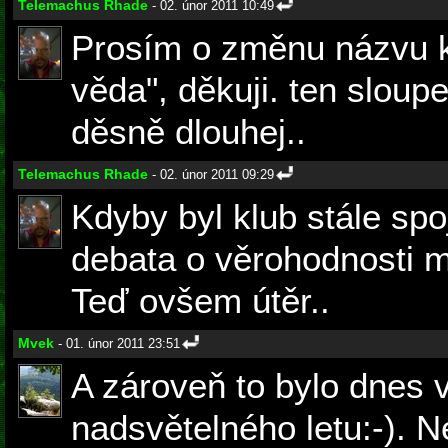
Telemachus Rhade
- 02. únor 2011 10:49
Prosím o změnu názvu k
věda", děkuji. ten sloup
děsně dlouhej..
Telemachus Rhade
- 02. únor 2011 09:29
Kdyby byl klub stále spo
debata o věrohodnosti m
Teď ovšem útěr..
Mvek
- 01. únor 2011 23:51
A zároveň to bylo dnes 
nadsvětelného letu:-).