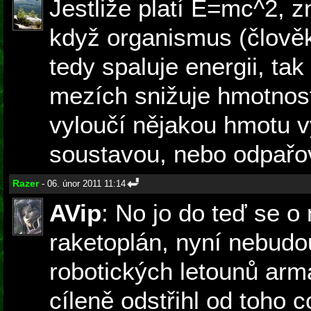
Jestliže platí E=mc^2, 
když organismus (člověk
tedy spaluje energii, ta
mezích snižuje hmotnost
vyloučí nějakou hmotu v
soustavou, nebo odpařo
Razer
- 06. únor 2011 11:14
AVip
: No jo do teď se o 
raketoplán, nyní nebudou
robotických letounů arm
cíleně odstřihl od toho c