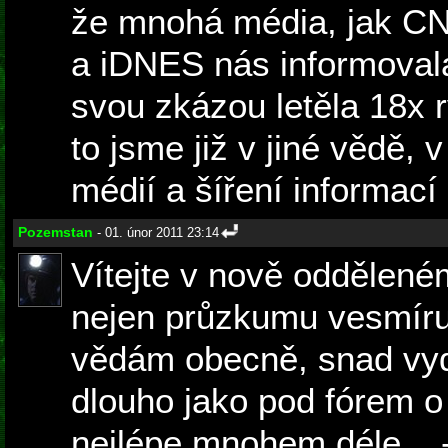
že mnohá média, jak C
a iDNES nás informoval
svou zkázou letěla 18x r
to jsme již v jiné vědě, 
médií a šíření informací 
Pozemstan
- 01. únor 2011 23:14
Vítejte v nově oddělen
nejen průzkumu vesmíru,
vědám obecně, snad vydr
dlouho jako pod fórem 
nejlépe mnohem déle... 