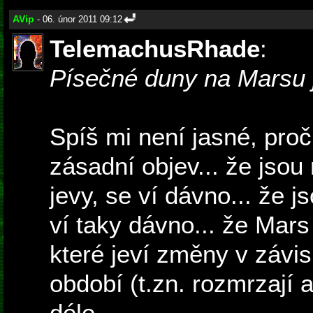
AVip
- 06. únor 2011 09:12
TelemachusRhade
:
Písečné duny na Marsu 
Spíš mi není jasné, proč
zásadní objev... že jsou
jevy, se ví dávno... že 
ví taky dávno... že Mars
které jeví změny v závi
období (t.zn. rozmrzají a
déle...