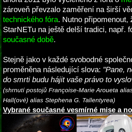
zároveň převzalo zaměření na širší věd
technického fóra
. Nutno připomenout, 
StarNETu na ještě delší tradici, např.
současné době
.
Stejně jako v každé svobodné společno
proměněna následující slova:
"Pane, n
do smrti budu hájit vaše právo to vyslov
(shrnutí postojů Françoise-Marie Aroueta alia
Hall(ové) alias Stephena G. Tallentyrea)
Vybrané současné vesmírné mise a no