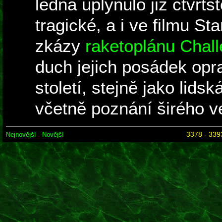
ledna uplynulo již čtvrt
tragické, a i ve filmu St
zkázy
raketoplánu Chall
duch jejich posádek opra
století, stejně jako lids
včetně poznání širého v
3378 - 339
Nejnovější
Novější