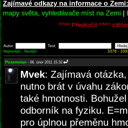
Zajímavé odkazy na informace o Zemi
mapy světa, vyhledávače míst na Zemi
|
^^^^ Přeskočit ^^^^ záhla
Autor:
Text:
3378 - 339
Nejnovější
Novější
Pozemstan
- 06. únor 2011 15:32
Mvek
: Zajímavá otázka,
nutno brát v úvahu záko
také hmotnosti. Bohužel
odborník na fyziku. E=m
pro úplnou přeměnu hmot