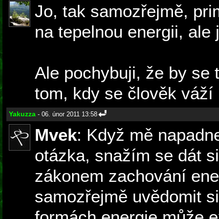
Jo, tak samozřejmě, pr
na tepelnou energii, ale j
Ale pochybuji, že by se t
tom, kdy se člověk váží
Yakuzza
- 06. únor 2011 13:58
Mvek
: Když mě napadne
otázka, snažím se dát si
zákonem zachování ener
samozřejmě uvědomit si
formách energie může ex