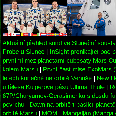
Aktuální přehled sond ve Sluneční soust
Probe u Slunce
|
InSight pronikající pod
prvními meziplanetární cubesaty Mars Cu
kolem Marsu
|
První část mise ExoMars 
letech konečně na orbitě Venuše
|
New Ho
u tělesa Kuiperova pásu Ultima Thule
|
Ro
67P/Churyumov-Gerasimenko s dosdu fu
povrchu
|
Dawn na orbitě trpasličí planet
orbitě Marsu
|
MOM - Mangalján (Mangaly