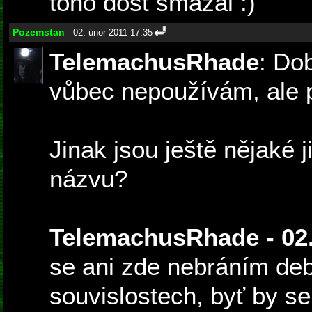
toho dost smazal :)
Pozemstan
- 02. únor 2011 17:35
TelemachusRhade
: Do
vůbec nepoužívám, ale p
Jinak jsou ještě nějaké 
názvu?
TelemachusRhade - 02.
se ani zde nebráním deb
souvislostech, byť by s