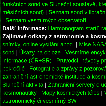
funkčních sond ve Sluneční soustavě, kte
měsíčních sond)
|
Seznam sond v librač
|
Seznam vesmírných observatoří
Další informace:
Harmonogram startů ra
Zajímavé odkazy z astronomie a kosm
snímky, online vysílání apod.
|
Mise NAS
sond
|
Úkazy na obloze
|
Vesmírné encyk
informace (ČR+SR)
|
Průvodci, návody pr
pokročilé
|
Fotografie a zprávy z pozorov
zahraniční astronomické instituce a kosm
Sluneční aktivita
|
Zahraniční servery o u
kosmonautiky
|
Mapy kosmických těles
|
astronomický či vesmírný SW