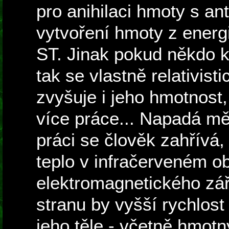
pro anihilaci hmoty s an
vytvoření hmoty z energi
ST. Jinak pokud někdo 
tak se vlastně relativisti
zvyšuje i jeho hmotnost,
více práce... Napadá mě 
práci se člověk zahřívá,
teplo v infračerveném o
elektromagnetického zář
stranu by vyšší rychlost
jeho těle - včetně hmot