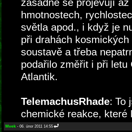
zásadně se projevují až
hmotnostech, rychlostech
světla apod., i když je n
při drahách kosmických 
soustavě a třeba nepatrn
podařilo změřit i při let
Atlantik.
TelemachusRhade
: To 
chemické reakce, které 
Mvek
- 06. únor 2011 14:55