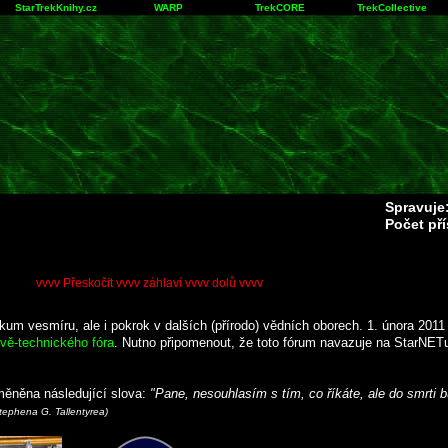
StarTrekKnihy.cz
WARP
TrekCORE
TrekCollective
Spravuje
Počet př
vvvv Přeskočit vvvv záhlaví vvvv dolů vvvv
m vesmíru, ale i pokrok v dalších (přírodo) vědních oborech. 1. února 2011
vě-technického fóra
. Nutno připomenout, že toto fórum navazuje na StarNETu 
měněna následující slova:
"Pane, nesouhlasím s tím, co říkáte, ale do smrti bu
Stephena G. Tallentyrea)