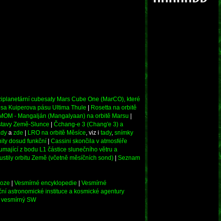
iplanetární cubesaty Mars Cube One (MarCO), které
esa Kuiperova pásu Ultima Thule
|
Rosetta na orbitě
MOM - Mangalján (Mangalyaan) na orbitě Marsu
|
ustavy Země-Slunce
|
Čchang-e 3 (Chang'e 3) a
ady
a
zde
|
LRO na orbitě Měsíce
, viz i
tady
,
snímky
ty dosud funkční
|
Cassini skončila v atmosféře
mající z bodu L1 částice slunečního větru a
stily orbitu Země (včetně měsíčních sond)
|
Seznam
loze
|
Vesmírné encyklopedie
|
Vesmírné
ní astronomické instituce a kosmické agentury
či vesmírný SW