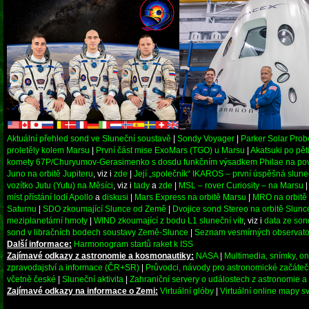
Aktuální přehled sond ve Sluneční soustavě
|
Sondy Voyager
|
Parker Solar Prob
proletěly kolem Marsu
|
První část mise ExoMars (TGO) u Marsu
|
Akatsuki po pět
komety 67P/Churyumov-Gerasimenko s dosdu funkčním výsadkem Philae na po
Juno na orbitě Jupiteru
, viz i
zde
|
Její „společník“ IKAROS – první úspěšná slune
vozítko Jutu (Yutu) na Měsíci
, viz i
tady
a
zde
|
MSL – rover Curiosity – na Marsu
míst přístání lodí Apollo
a
diskusi
|
Mars Express na orbitě Marsu
|
MRO na orbitě
Saturnu
|
SDO zkoumající Slunce od Země
|
Dvojice sond Stereo na orbitě Slunc
meziplanetární hmoty
|
WIND zkoumající z bodu L1 sluneční vítr
, viz i
data ze son
sond v libračních bodech soustavy Země-Slunce
|
Seznam vesmírných observato
Další informace:
Harmonogram startů raket k ISS
Zajímavé odkazy z astronomie a kosmonautiky:
NASA
|
Multimedia, snímky, on
zpravodajství a informace (ČR+SR)
|
Průvodci, návody pro astronomické začátečn
včetně české
|
Sluneční aktivita
|
Zahraniční servery o událostech z astronomie 
Zajímavé odkazy na informace o Zemi:
Virtuální glóby
|
Virtuální online mapy s