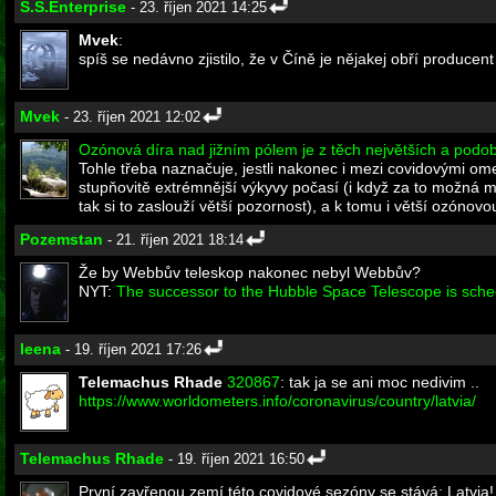
S.S.Enterprise
- 23. říjen 2021 14:25
Mvek
:
spíš se nedávno zjistilo, že v Číně je nějakej obří produce
Mvek
- 23. říjen 2021 12:02
Ozónová díra nad jižním pólem je z těch největších a podo
Tohle třeba naznačuje, jestli nakonec i mezi covidovými om
stupňovitě extrémnější výkyvy počasí (i když za to možná m
tak si to zaslouží větší pozornost), a k tomu i větší ozónovo
Pozemstan
- 21. říjen 2021 18:14
Že by Webbův teleskop nakonec nebyl Webbův?
NYT:
The successor to the Hubble Space Telescope is sche
leena
- 19. říjen 2021 17:26
Telemachus Rhade
320867
: tak ja se ani moc nedivim ..
https://www.worldometers.info/coronavirus/country/latvia/
Telemachus Rhade
- 19. říjen 2021 16:50
První zavřenou zemí této covidové sezóny se stává: Latvia!