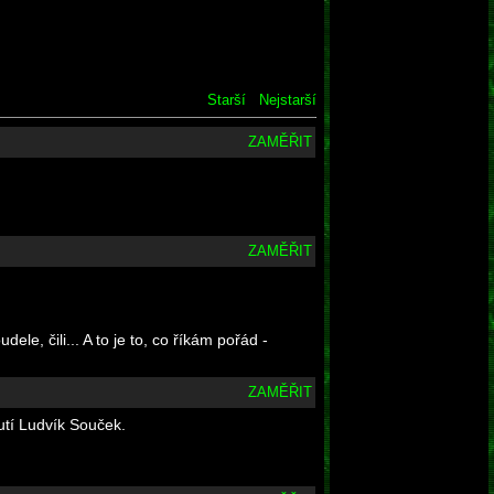
Starší
Nejstarší
ZAMĚŘIT
ZAMĚŘIT
le, čili... A to je to, co říkám pořád -
ZAMĚŘIT
utí Ludvík Souček.