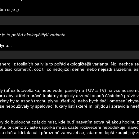
m si je ;)
v je to pořád ekologičtější varianta.
lynu...
 energii z fosilních paliv je to pořád ekologičtější varianta. No, nechce se
e tisíc kilometrů, což ti, co nedojíždí denně, nebo nejezdí služebně, as
ly (ať už fotovoltaiku, nebo vodní panely na TUV a TV) na všemožné no
pro aby si třeba právě teplárny doplnily arzenál aspoň částečně právě
imy by to aspoň trochu plynu ušetřilo), nebo bych tlačil omezení zbyte
epoužívaly ty spalovací fukary listí (které mi přijdou i zpravidla neefek
ky do budoucna cpát do míst, kde buď nasvítím sotva nějakou hodinu za
, přičemž zvláště úsporka mi za časté rozsvěcení nepoděkuje, navíc jí
daň a lidi tak nutit přirozeně zamyslet se, zda není lepší koupit jiný zd