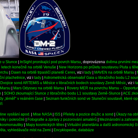
e u Slunce
|
InSight pronikající pod povrch Marsu
, doprovázena
dvěma prvními mez
i letech konečně na orbitě Venuše
|
New Horizons po průletu soustavou Pluta u těl
vrchu
|
Dawn na orbitě trpasličí planetě Ceres
, viz i
tady
|
MAVEN na orbitě Marsu
|
ční plachetnice
, viz i
tady
|
Astrometrická observatoř Gaia u libračního bodu L2 so
|
Dvojice sond ARTEMIS u Měsíce v libračních bodech soustavy Země-Měsíc
, viz i
t
 Marsu
|
Mars Odyssey na orbitě Marsu
|
Rovery MER na povrchu Marsu – Opportuni
e
|
SOHO zkoumající Slunce z libračního bodu L1 soustavy Země-Slunce
|
ACE zkou
dy „téměř“ v reálném čase
|
Seznam funkčních sond ve Sluneční soustavě, které opu
ří
line vysílání apod.
|
Mise NASA
|
ISS
|
Přelety a pozice družic a sond
|
Úkazy na ob
íky i pokročilé
|
Fotografie a zprávy z pozorování amatérů
|
Mezinárodní a zahranič
a kosmonautiky
|
Mapy kosmických těles
|
Virtuální planetária a další astronomický 
věta, vyhledávače míst na Zemi
|
Encyklopedie, databáze