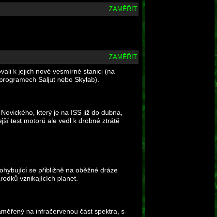
ZAMĚŘIT
ZAMĚŘIT
vali k jejich nové vesmírné stanici (na
v programech Saljut nebo Skylab).
ovického, který je na ISS již do dubna,
ší test motorů ale vedl k drobné ztrátě
pohybující se přibližně na oběžné dráze
rodků vznikajících planet.
ěřený na infračervenou část spektra, s