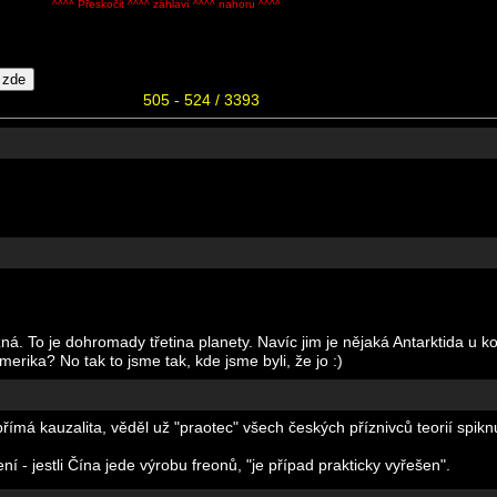
^^^^ Přeskočit ^^^^ záhlaví ^^^^ nahoru ^^^^
505 - 524 / 3393
 To je dohromady třetina planety. Navíc jim je nějaká Antarktida u koude
erika? No tak to jsme tak, kde jsme byli, že jo :)
ímá kauzalita, věděl už "praotec" všech českých příznivců teorií spikn
í - jestli Čína jede výrobu freonů, "je případ prakticky vyřešen".