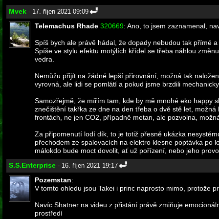
Mvek
- 17. říjen 2021 09:09
Telemachus Rhade
320669
: Ano, to jsem zaznamenal, na
Spíš bych ale právě hádal, že dopady nebudou tak přímé a z
Spíše ve stylu efektu motýlích křídel se třeba náhlou změn
vedra.
Nemůžu přijít na žádné lepší přirovnání, možná tak naložen
vyrovná, ale lidi se pomlátí a pokud jsme brzdili mechanick
Samozřejmě, že mířím tam, kde by mě mnohé eko happy skup
znečištění takřka ze dne na den třeba o dvě stě let, možná
frontách, ne jen CO2, případně metan, ale pozvolna, možná 
Za připomenutí lodí dík, to je totiž přesně ukázka nesystém
přechodem ze spalovacích na elektro klesne poptávka po lodn
málokdo bude moct dovolit, ať už pořízení, nebo jeho provo
S.S.Enterprise
- 16. říjen 2021 19:17
Pozemstan
:
V tomto ohledu jsou Takei i princ naprosto mimo, protože 
Navíc Shatner na videu z přistání právě zmiňuje emocionáln
prostředí