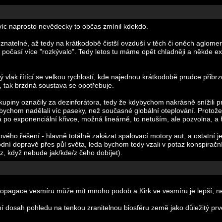
víc naprosto nevědecky to občas zmínil kdekdo.
natelné, až tedy na krátkodobě čistší ovzduší v těch či oněch aglomer
u počasí více "rozkývalo". Tedy letos tu máme opět chladněji a někde e
ý vlak řítící se velkou rychlostí, kde najednou krátkodobě prudce přib
y, tak brzdná soustava se opotřebuje.
iny označily za dezinforátora, tedy že kdybychom nakrásně snížili p
 bychom nadělali víc paseky, než současné globální oteplování. Protože
po exponenciální křivce, možná lineárně, to netuším, ale pozvolna, a 
ového řešení - hlavně totálně zakázat spalovací motory aut, a ostatní j
í dopravě přes půl světa, leda bychom tedy vzali v potaz konspirační t
z, když nebude jak/kde/z čeho dobíjet).
propagace vesmíru může mít mnoho podob a Kirk ve vesmíru je lepší, n
í dosah pohledu na tenkou zranitelnou biosféru země jako důležitý prv