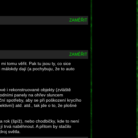
ZAMĚŘIT
ZAMĚŘIT
 mi tomu věřit. Pak tu jsou ty, co sice
i málokdy dají (a pochybuju, že to auto
vé i rekonstruované objekty (zvláště
 vodními panely na ohřev sluncem
ční spotřeby, aby se při poškození krycího
tivní) atd. atd., tak jde o to, že plošné
 rok (špíž), nebo chodbičky, kde to není
 trvá naběhnout. A přitom by stačilo
roj světla.