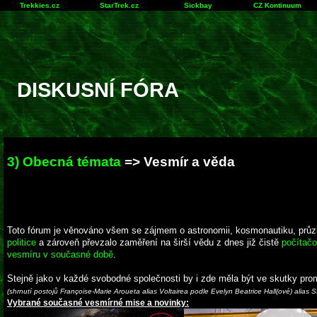
Trekkies.cz
StarTrek.cz
Sickbay
CZ Kontinuum
DISKUSNÍ FÓRA
3) Obecná témata
=> Vesmír a věda
Toto fórum je věnováno všem se zájmem o astronomii, kosmonautiku, průzku
politice
a zároveň převzalo zaměření na širší vědu z dnes již čistě
počítačo
vesmíru v současné době
.
Stejně jako v každé svobodné společnosti by i zde měla být ve skutky pro
(shrnutí postojů Françoise-Marie Aroueta alias Voltairea podle Evelyn Beatrice Hall(ové) alias 
Vybrané současné vesmírné mise a novinky: