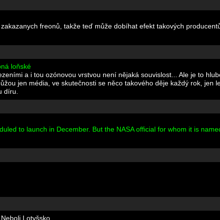
nt zakazanych freonů, takže teď může dobíhat efekt takových producentů,
bná loňské
ezeními a i tou ozónovou vrstvou není nějaká souvislost... Ale je to h
ůžou jen média, ve skutečnosti se něco takového děje každý rok, jen l
u díru.
duled to launch in December. But the NASA official for whom it is na
 Neboli Lotyšsko.