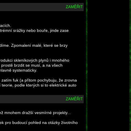
ZAMĚŘIT
acích.
xtrémní srážky nebo bouře, jinde zase
rzdíme. Zpomalení malé, které se brzy
rodukci skleníkových plynů i mnohého
 prostě brzdit se musí, a na všech
hlavně systematicky.
e zatím fuk (a přitom pochybuju, že zrovna
eorie, podle kterých si to elektrické auto
ZAMĚŘIT
ež mnohem dražší vesmírné projekty...
ek pro budoucí pohled na otázky životního