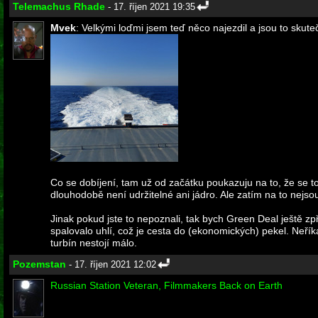
Telemachus Rhade
- 17. říjen 2021 19:35
Mvek
: Velkými loďmi jsem teď něco najezdil a jsou to skuteč
Co se dobíjení, tam už od začátku poukazuju na to, že se 
dlouhodobě není udržitelné ani jádro. Ale zatím na to nejso
Jinak pokud jste to nepoznali, tak bych Green Deal ještě zp
spalovalo uhlí, což je cesta do (ekonomických) pekel. Neřík
turbín nestojí málo.
Pozemstan
- 17. říjen 2021 12:02
Russian Station Veteran, Filmmakers Back on Earth