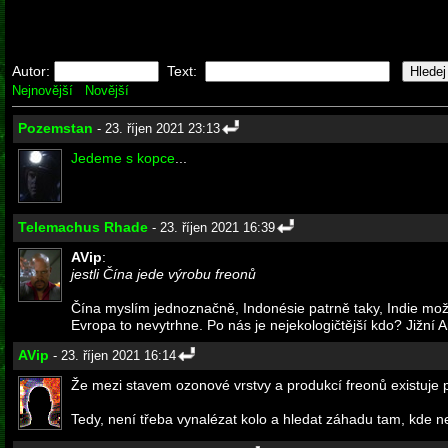
Autor:
Text:
Nejnovější
Novější
Pozemstan
- 23. říjen 2021 23:13
Jedeme s kopce
...
Telemachus Rhade
- 23. říjen 2021 16:39
AVip
:
jestli Čína jede výrobu freonů
Čína myslím jednoznačně, Indonésie patrně taky, Indie možná.
Evropa to nevytrhne. Po nás je nejekologičtější kdo? Jižní Am
AVip
- 23. říjen 2021 16:14
Že mezi stavem ozonové vrstvy a produkcí freonů existuje př
Tedy, není třeba vynalézat kolo a hledat záhadu tam, kde nen