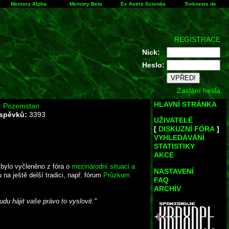
Memory Alpha
Memory Beta
Ex Astris Scientia
Treknews.de
REGISTRACE
Nick:
Heslo:
Zaslání hesla
HLAVNÍ STRÁNKA
:
Pozemstan
íspěvků:
3393
UŽIVATELÉ
[
DISKUZNÍ FÓRA
]
VYHLEDÁVÁNÍ
STATISTIKY
AKCE
 bylo vyčleněno z fóra o
mezinárodní situaci a
NASTAVENÍ
na ještě delší tradici, např. fórum
Průzkum
FAQ
ARCHÍV
du hájit vaše právo to vyslovit."