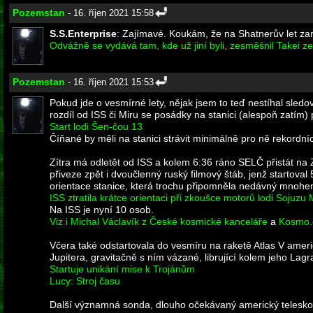
Pozemstan
- 16. říjen 2021 15:58
S.S.Enterprise
: Zajímavé. Koukám, že na Shatnerův let zar
Odvážně se vydává tam, kde už jiní byli, zesměšnil Takei ze
Pozemstan
- 16. říjen 2021 15:53
Pokud jde o vesmírné lety, nějak jsem to teď nestíhal sledova
rozdíl od ISS či Miru se posádky na stanici (alespoň zatím) 
Start lodi Šen-čou 13
Číňané by měli na stanici strávit minimálně pro ně rekordní
Zítra má odletět od ISS a kolem 6:36 ráno SELČ přistát na
přiveze zpět i dvoučlenný ruský filmový štáb, jenž startov
orientace stanice, která trochu připomněla nedávný mnohe
ISS ztratila krátce orientaci při zkoušce motorů lodi Sojuzu
Na ISS je nyní 10 osob.
Viz i Michal Václavík z České kosmické kanceláře
a
Kosmo.
Včera také odstartovala do vesmíru na raketě Atlas V ame
Jupitera, gravitačně s ním vázané, librující kolem jeho Lag
Startuje unikání mise k Trojánům
Lucy: Stroj času
Další významná sonda, dlouho očekávaný americký telesko