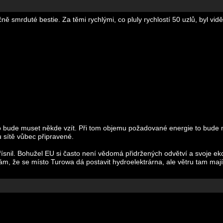
ně smrduté bestie. Za těmi rychlými, co pluly rychlostí 50 uzlů, byl vid
to bude muset někde vzít. Při tom objemu požadované energie to bude m
u sítě vůbec připravené.
řísnil. Bohužel EU si často není vědomá přidržených odvětví a svoje eko
ám, že se místo Turowa dá postavit hydroelektrárna, ale větru tam mají