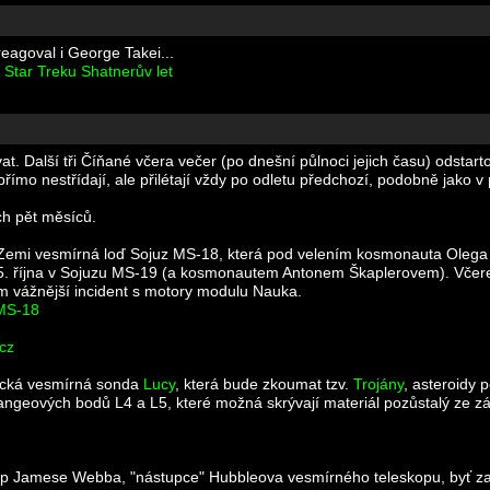
eagoval i George Takei...
 Star Treku Shatnerův let
t. Další tři Číňané včera večer (po dnešní půlnoci jejich času) odstarto
přímo nestřídají, ale přilétají vždy po odletu předchozí, podobně jako 
ch pět měsíců.
 Zemi vesmírná loď Sojuz MS-18, která pod velením kosmonauta Olega N
al 5. října v Sojuzu MS-19 (a kosmonautem Antonem Škaplerovem). Včerej
m vážnější incident s motory modulu Nauka.
 MS-18
cz
rická vesmírná sonda
Lucy
, která bude zkoumat tzv.
Trojány
, asteroidy 
rangeových bodů L4 a L5, které možná skrývají materiál pozůstalý ze zá
p Jamese Webba, "nástupce" Hubbleova vesmírného teleskopu, byť zam