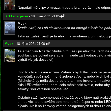
Napadají mě vtipy o mrazu, hladu a bramborách, ale odpustí
S.S.Enterprise
- 18. říjen 2021 21:05
Mvek
:
Studie tvrdí, že i při elektroautech na energii z fosilních pali
Taky asi záleží, jestli je ta elektřina vyrobená z uhlí nebo z p
Mvek
- 18. říjen 2021 21:00
Telemachus Rhade
: Studie tvrdí, že i při elektroautech na
souhlasí, ale pokud se s autem najede za životnost sto a víc
vydrží víc jak deset let).
Ono to chce hlavně rozum. Zatímco bych tlačil solární pane
komeční), raději než mnohé zelené střechy, nebo bych byl 
(Michelská by měla dost prostoru a mimo inverzi a mrazivé z
skla LED světlometu nemuselo měnit celé světlo, nebo aby se n
zákazy jsou většinou špatná věc.
Ostatně stačí vzpomenout zákaz žárovek, který nutí praktic
o moc víc, ale rozsvítím tam mnohokrát, úsporku nebo LEDKu
bývalo uvalit na žárovky včetně halogenových určitou zelenou 