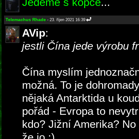
Jedeme s kopce
...
Telemachus Rhade
- 23. říjen 2021 16:39
AVip
:
jestli Čína jede výrobu f
Čína myslím jednoznačně
možná. To je dohromady t
nějaká Antarktida u koudel
pořád - Evropa to nevytr
kdo? Jižní Amerika? No t
že jo :)