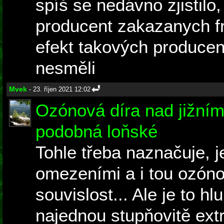
spíš se nedávno zjistilo,
producent zakazanych f
efekt takových producent
nesměli
Mvek
- 23. říjen 2021 12:02
Ozónová díra nad jižním
podobná loňské
Tohle třeba naznačuje, j
omezeními a i tou ozóno
souvislost... Ale je to 
najednou stupňovitě ext