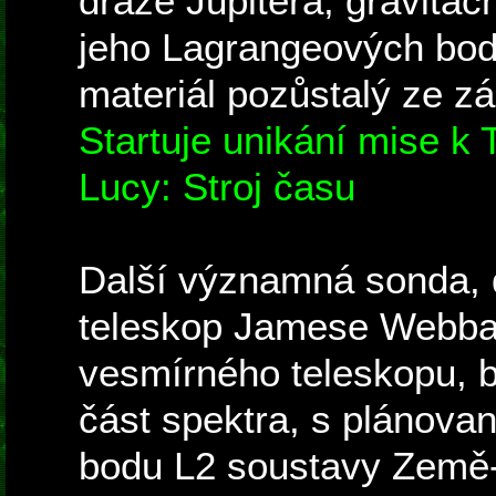
dráze Jupitera, gravitač
jeho Lagrangeových bodů
materiál pozůstalý ze zá
Startuje unikání mise k
Lucy: Stroj času
Další významná sonda, 
teleskop Jamese Webba
vesmírného teleskopu, 
část spektra, s plánova
bodu L2 soustavy Země-