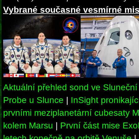
Vybrané současné vesmírné mis
Aktuální přehled sond ve Sluneční
Probe u Slunce
|
InSight pronikají
prvními meziplanetární cubesaty M
kolem Marsu
|
První část mise Ex
letech konečně na orbitě Venuše
|