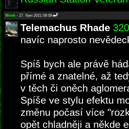
Mvek
- 17. říjen 2021 09:09
Telemachus Rhade
32
navíc naprosto nevědeck
Spíš bych ale právě hád
přímé a znatelné, až ted
v těch či oněch aglomer
Spíše ve stylu efektu mo
změnu počasí více "rozk
opět chladněji a někde 