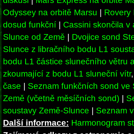
diskusi
|
Mars Express na orbitě M
Odyssey na orbitě Marsu
|
Rovery 
dosud funkční
|
Cassini skončila v
Slunce od Země
|
Dvojice sond Ste
Slunce z libračního bodu L1 sous
bodu L1 částice slunečního větru 
zkoumající z bodu L1 sluneční vítr
čase
|
Seznam funkčních sond ve Sl
Země (včetně měsíčních sond)
|
S
soustavy Země-Slunce
|
Seznam ve
Další informace:
Harmonogram sta