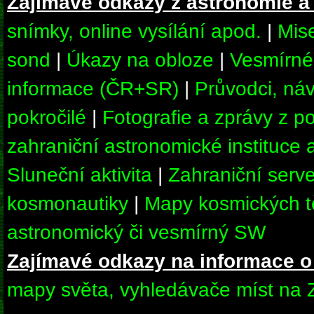
Zajímavé odkazy z astronomie a
snímky, online vysílání apod.
|
Mis
sond
|
Úkazy na obloze
|
Vesmírné
informace (ČR+SR)
|
Průvodci, ná
pokročilé
|
Fotografie a zprávy z 
zahraniční astronomické instituce
Sluneční aktivita
|
Zahraniční serve
kosmonautiky
|
Mapy kosmických t
astronomický či vesmírný SW
Zajímavé odkazy na informace o
mapy světa, vyhledávače míst na 