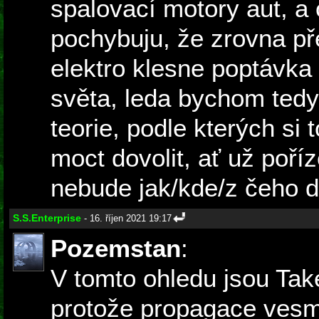
spalovací motory aut, a 
pochybuju, že zrovna p
elektro klesne poptávka 
světa, leda bychom tedy
teorie, podle kterých si
moct dovolit, ať už poří
nebude jak/kde/z čeho do
S.S.Enterprise
- 16. říjen 2021 19:17
Pozemstan
:
V tomto ohledu jsou Take
protože propagace ves