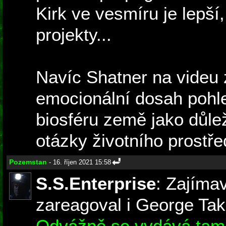
Kirk ve vesmíru je lepš
projekty...
Navíc Shatner na videu 
emocionální dosah pohle
biosféru země jako důle
otázky životního prostře
Pozemstan
- 16. říjen 2021 15:58
S.S.Enterprise
: Zajíma
zareagoval i George Take
Odvážně se vydává tam, 