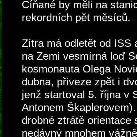
Číňané by měli na stanic
rekordních pět měsíců.
Zítra má odletět od ISS
na Zemi vesmírná loď S
kosmonauta Olega Novick
dubna, přiveze zpět i dv
jenž startoval 5. října
Antonem Škaplerovem). V
drobné ztrátě orientace 
nedávný mnohem vážnějš