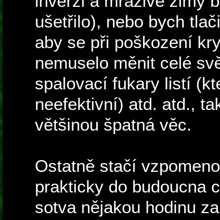
inverzi a mrazivé zimy b
ušetřilo), nebo bych tla
aby se při poškození kr
nemuselo měnit celé svě
spalovací fukary listí (kt
neefektivní) atd. atd., t
většinou špatná věc.
Ostatně stačí vzpomenou
prakticky do budoucna c
sotva nějakou hodinu za