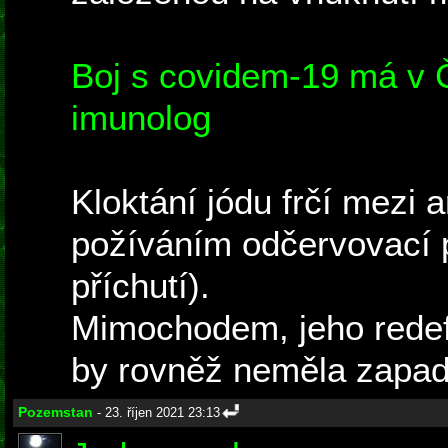
Boj s covidem-19 má v Č
imunolog
Kloktání jódu frčí mezi 
požíváním odčervovací p
příchutí).
Mimochodem, jeho redefi
by rovněž neměla zapad
Pozemstan
- 23. říjen 2021 23:13