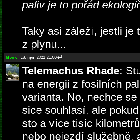
paliv je to pořád ekologič
Taky asi záleží, jestli j
z plynu...
Mvek
- 18. říjen 2021 21:00
Telemachus Rhade
: St
na energii z fosilních pal
varianta. No, nechce se 
sice souhlasí, ale pokud
sto a více tisíc kilometr
nebo nejezdí služebně, 