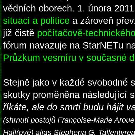
vědních oborech. 1. února 2011
situaci a politice
a zároveň přev
již čistě
počítačově-technického
fórum navazuje na StarNETu na j
Průzkum vesmíru v současné 
Stejně jako v každé svobodné s
skutky proměněna následující 
říkáte, ale do smrti budu hájit v
(shrnutí postojů Françoise-Marie Arouet
Hall(ové) alias Stephena G. Tallentyrea