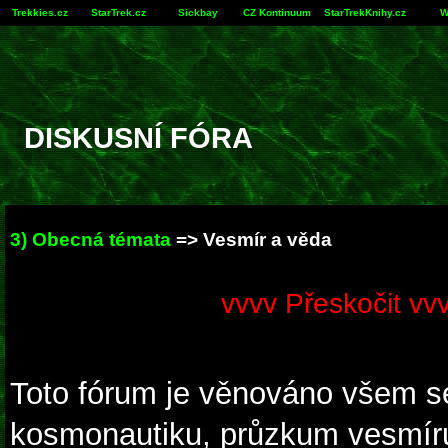
Trekkies.cz
StarTrek.cz
Sickbay
CZ Kontinuum
StarTrekKnihy.cz
W
DISKUSNÍ FÓRA
3) Obecná témata
=> Vesmír a věda
vvvv Přeskočit vv
Toto fórum je věnováno všem s
kosmonautiku, průzkum vesmíru, 