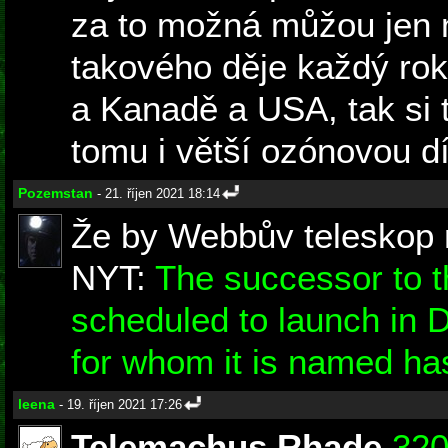
za to možná můžou jen 
takového děje každý rok,
a Kanadě a USA, tak si t
tomu i větší ozónovou dí
Pozemstan
- 21. říjen 2021 18:14
Že by Webbův teleskop
NYT:
The successor to 
scheduled to launch in 
for whom it is named h
leena
- 19. říjen 2021 17:26
Telemachus Rhade
32