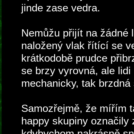
jinde zase vedra.
Nemůžu přijít na žádné 
naložený vlak řítící se 
krátkodobě prudce přibr
se brzy vyrovná, ale lidi
mechanicky, tak brzdná 
Samozřejmě, že mířím 
happy skupiny označily z
kdybychom nakrásně sníž