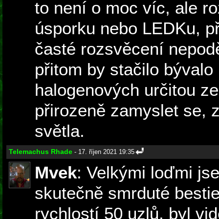
to není o moc víc, ale 
úsporku nebo LEDKu, př
časté rozsvěcení nepodě
přitom by stačilo bývalo
halogenových určitou zel
přirozeně zamyslet se, z
světla.
Telemachus Rhade
- 17. říjen 2021 19:35
Mvek
: Velkými loďmi js
skutečně smrduté bestie.
rychlostí 50 uzlů, byl vi