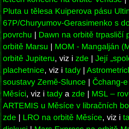
Pluta u tělesa Kuiperova pásu Ult
67P/Churyumov-Gerasimenko s do
povrchu
|
Dawn na orbitě trpasličí
orbitě Marsu
|
MOM - Mangalján (M
orbitě Jupiteru
, viz i
zde
|
Její „sp
plachetnice
, viz i
tady
|
Astrometric
soustavy Země-Slunce
|
Čchang-e 
Měsíci
, viz i
tady
a
zde
|
MSL – rov
ARTEMIS u Měsíce v libračních b
zde
|
LRO na orbitě Měsíce
, viz i
t