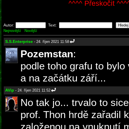
^^^^ Přeskočit ^^^
Autor:
Text:
Nejnovější
Novější
S.S.Enterprise
- 24. říjen 2021 11:58
Pozemstan
:
podle toho grafu to bylo 
a na začátku září...
AVip
- 24. říjen 2021 11:52
No tak jo... trvalo to si
prof. Thon hrdě zařadil 
založenou na vnuknutí 