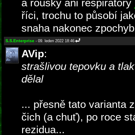
a roušky ani respirátory
říci, trochu to působí jak
snaha nakonec zpochybn
S.S.Enterprise
- 09. leden 2022 18:46
AVip
:
strašlivou tepovku a tlak
dělal
... přesně tato varianta 
čich (a chuť), po roce st
rezidua...