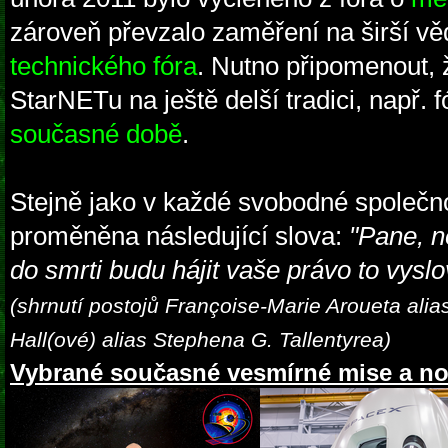
zároveň převzalo zaměření na širší věd
technického fóra
. Nutno připomenout, 
StarNETu na ještě delší tradici, např.
současné době
.
Stejně jako v každé svobodné společno
proměněna následující slova:
"Pane, n
do smrti budu hájit vaše právo to vyslov
(shrnutí postojů Françoise-Marie Aroueta alia
Hall(ové) alias Stephena G. Tallentyrea)
Vybrané současné vesmírné mise a no