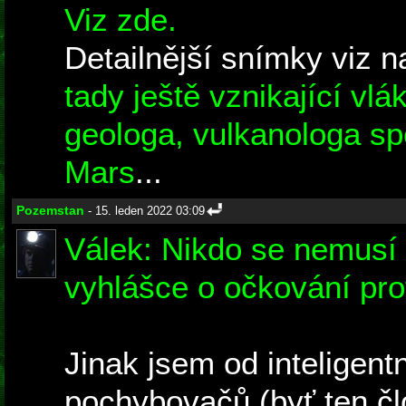
Viz zde.
Detailnější snímky viz n
tady ještě vznikající v
geologa, vulkanologa spe
Mars
...
Pozemstan
- 15. leden 2022 03:09
Válek: Nikdo se nemusí 
vyhlášce o očkování pro
Jinak jsem od inteligent
pochybovačů (byť ten č