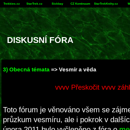
Trekkies.cz
StarTrek.cz
Sickbay
CZ Kontinuum
StarTrekKnihy.cz
W
DISKUSNÍ FÓRA
3) Obecná témata
=> Vesmír a věda
vvvv Přeskočit vvvv záhl
Toto fórum je věnováno všem se zájm
průzkum vesmíru, ale i pokrok v dalšíc
února 2011 bylo vyčleněno z fóra o
mez