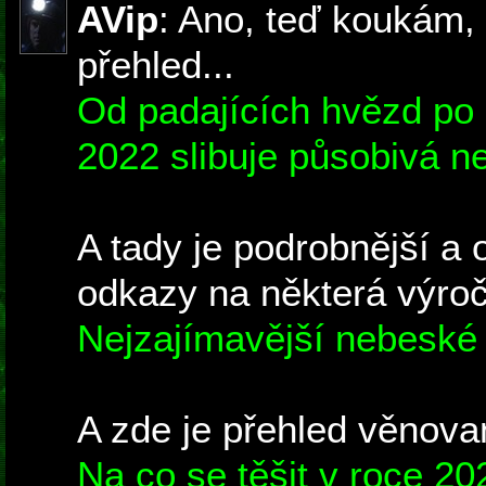
AVip
: Ano, teď koukám, 
přehled...
Od padajících hvězd po
2022 slibuje působivá n
A tady je podrobnější a 
odkazy na některá výročí
Nejzajímavější nebeské
A zde je přehled věnova
Na co se těšit v roce 20