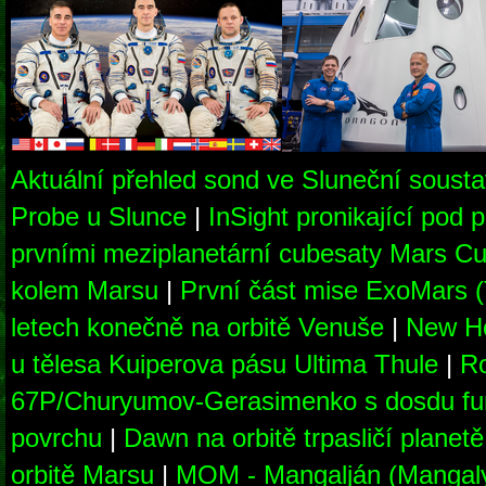
Aktuální přehled sond ve Sluneční soust
Probe u Slunce
|
InSight pronikající pod
prvními meziplanetární cubesaty Mars Cu
kolem Marsu
|
První část mise ExoMars 
letech konečně na orbitě Venuše
|
New Ho
u tělesa Kuiperova pásu Ultima Thule
|
Ro
67P/Churyumov-Gerasimenko s dosdu fu
povrchu
|
Dawn na orbitě trpasličí planet
orbitě Marsu
|
MOM - Mangalján (Mangaly