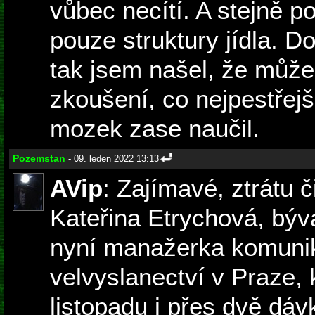
vůbec necítí. A stejně po
pouze struktury jídla. Do
tak jsem našel, že může
zkoušení, co nejpestřejš
mozek zase naučil.
Pozemstan
- 09. leden 2022 13:13
AVip
: Zajímavé, ztrátu č
Kateřina Etrychová, býv
nyní manažerka komuni
velvyslanectví v Praze, 
listopadu i přes dvě dá