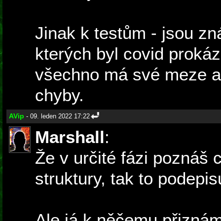
Jinak k testům - jsou zn
kterých byl covid prokáz
všechno má své meze a
chyby.
AVip
- 09. leden 2022 17:22
Marshall
:
Že v určité fázi poznáš c
struktury, tak to podepi
Ale já k něčemu přiznám