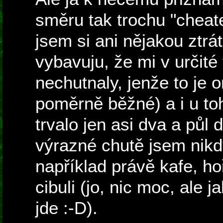
směru tak trochu "cheate
jsem si ani nějakou ztrát
vybavuju, že mi v určité
nechutnaly, jenže to je
poměrně běžné) a i u to
trvalo jen asi dva a půl d
výrazné chutě jsem nikd
například právě kafe, h
cibuli (jo, nic moc, ale j
jde :-D).