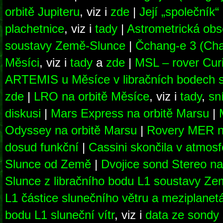
orbitě Jupiteru
, viz i
zde
|
Její „společník
plachetnice
, viz i
tady
|
Astrometrická obs
soustavy Země-Slunce
|
Čchang-e 3 (Chan
Měsíci
, viz i
tady
a
zde
|
MSL – rover Curi
ARTEMIS u Měsíce v libračních bodech
zde
|
LRO na orbitě Měsíce
, viz i
tady
,
sn
diskusi
|
Mars Express na orbitě Marsu
|
Odyssey na orbitě Marsu
|
Rovery MER na
dosud funkční
|
Cassini skončila v atmos
Slunce od Země
|
Dvojice sond Stereo na
Slunce z libračního bodu L1 soustavy Z
L1 částice slunečního větru a meziplanet
bodu L1 sluneční vítr
, viz i
data ze sondy 