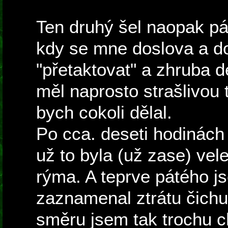
Ten druhý šel naopak pá
kdy se mne doslova a d
"přetaktovat" a zhruba 
měl naprosto strašlivou 
bych cokoli dělal.
Po cca. deseti hodinách 
už to byla (už zase) ve
rýma. A teprve pátého j
zaznamenal ztrátu čichu
směru jsem tak trochu c