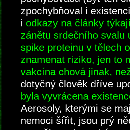
zpochybňoval i existen
i
odkazy na články týkají
zánětu srdečního svalu 
spike proteinu v tělech
znamenat riziko, jen to
vakcína chová jinak, ne
dotyčný člověk dříve up
byla vyvrácena existenc
Aerosoly, kterými se maj
nemoci šířit, jsou prý n