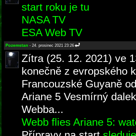
start roku je tu
NASA TV
ESA Web TV
Pozemstan
- 24. prosinec 2021 23:26
Zítra (25. 12. 2021) ve
konečně z evropského 
Francouzské Guyaně ods
Ariane 5 Vesmírný dale
Webba...
Webb flies Ariane 5: wat
Přípravy na start
sleduj