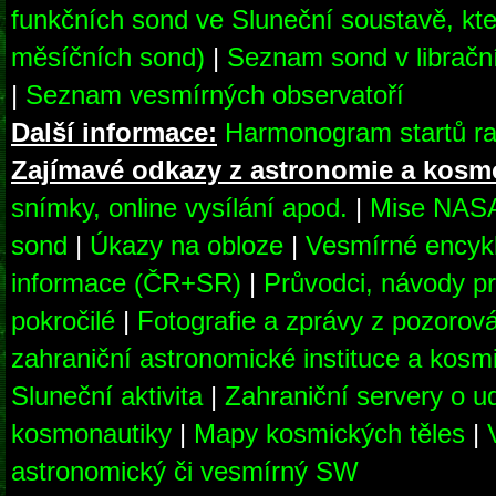
funkčních sond ve Sluneční soustavě, kte
měsíčních sond)
|
Seznam sond v librač
|
Seznam vesmírných observatoří
Další informace:
Harmonogram startů ra
Zajímavé odkazy z astronomie a kosm
snímky, online vysílání apod.
|
Mise NAS
sond
|
Úkazy na obloze
|
Vesmírné encyk
informace (ČR+SR)
|
Průvodci, návody pr
pokročilé
|
Fotografie a zprávy z pozorov
zahraniční astronomické instituce a kosm
Sluneční aktivita
|
Zahraniční servery o u
kosmonautiky
|
Mapy kosmických těles
|
astronomický či vesmírný SW