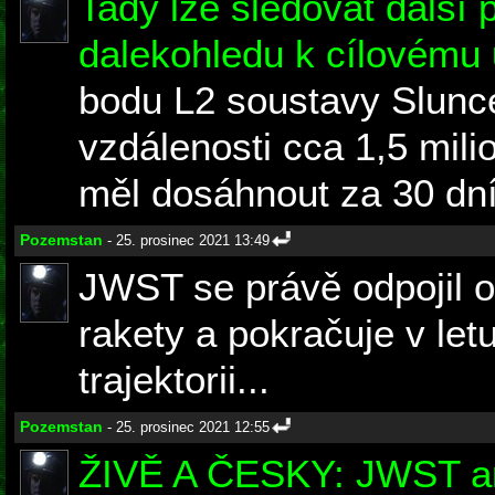
Tady lze sledovat další
dalekohledu k cílovému 
bodu L2 soustavy Slunc
vzdálenosti cca 1,5 mil
měl dosáhnout za 30 dní
Pozemstan
- 25. prosinec 2021 13:49
JWST se právě odpojil o
rakety a pokračuje v let
trajektorii...
Pozemstan
- 25. prosinec 2021 12:55
ŽIVĚ A ČESKY: JWST an