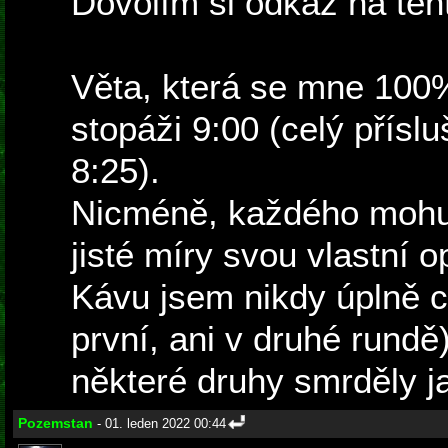
Dovolím si odkaz na tento
Věta, která se mne 100%
stopáži 9:00 (celý přís
8:25).
Nicméně, každého mohu 
jisté míry svou vlastní
Kávu jsem nikdy úplně cí
první, ani v druhé rundě
některé druhy smrděly j
Pozemstan
- 01. leden 2022 00:44