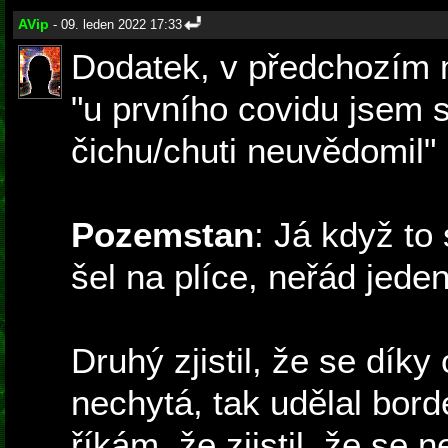
AVip
- 09. leden 2022 17:33
Dodatek, v předchozím 
"u prvního covidu jsem s
čichu/chuti neuvědomil"
Pozemstan
: Já když to
šel na plíce, neřád jeden
Druhý zjistil, že se díky
nechytá, tak udělal bor
říkám, že zjistil, že se