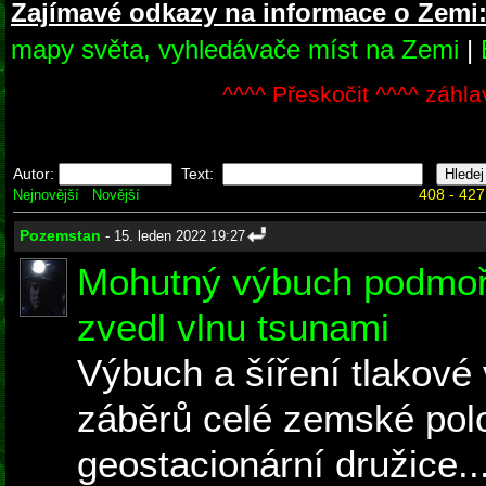
Zajímavé odkazy na informace o Zemi
mapy světa, vyhledávače míst na Zemi
|
^^^^ Přeskočit ^^^^ záhla
Autor:
Text:
408 - 427
Nejnovější
Novější
Pozemstan
- 15. leden 2022 19:27
Mohutný výbuch podmoř
zvedl vlnu tsunami
Výbuch a šíření tlakové v
záběrů celé zemské pol
geostacionární družice..