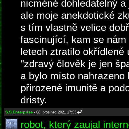
nicméně dohledatelný a j
ale moje anekdotické zk
s tím vlastně velice dobř
fascinující, kam se nám
letech ztratilo okřídlené
"zdravý člověk je jen šp
a bylo místo nahrazeno 
přirozené imunitě a pod
dristy.
S.S.Enterprise
- 08. prosinec 2021 17:53
robot, který zaujal inte