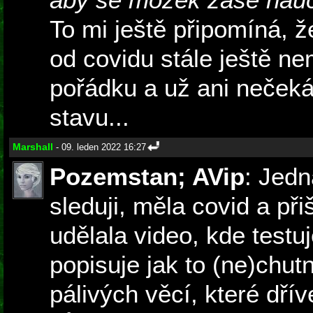
To mi ještě připomíná, ž
od covidu stále ještě ne
pořádku a už ani neček
stavu...
Marshall
- 09. leden 2022 16:27
Pozemstan; AVip
: Jedn
sleduji, měla covid a při
udělala video, kde testuj
popisuje jak to (ne)chut
pálivých věcí, které dří