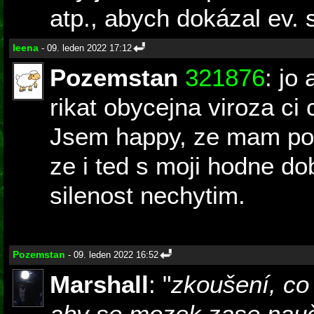
atp., abych dokázal ev. 
leena
- 09. leden 2022 17:12
Pozemstan
321876
: jo
rikat obycejna viroza ci 
Jsem happy, ze mam po 
ze i ted s moji hodne do
silenost nechytim.
Pozemstan
- 09. leden 2022 16:52
Marshall
: "
zkoušení, co 
aby se mozek zase nauč