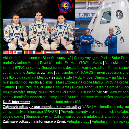
Aktuální přehled sond ve Sluneční soustavě
|
Sondy Voyager
|
Parker Solar Prob
proletěly kolem Marsu
|
První část mise ExoMars (TGO) u Marsu
|
Akatsuki po pět
komety 67P/Churyumov-Gerasimenko s dosdu funkčním výsadkem Philae na po
Juno na orbitě Jupiteru
, viz i
zde
|
Její „společník“ IKAROS – první úspěšná slune
vozítko Jutu (Yutu) na Měsíci
, viz i
tady
a
zde
|
MSL – rover Curiosity – na Marsu
míst přístání lodí Apollo
a
diskusi
|
Mars Express na orbitě Marsu
|
MRO na orbitě
Saturnu
|
SDO zkoumající Slunce od Země
|
Dvojice sond Stereo na orbitě Slunc
meziplanetární hmoty
|
WIND zkoumající z bodu L1 sluneční vítr
, viz i
data ze son
sond v libračních bodech soustavy Země-Slunce
|
Seznam vesmírných observato
Další informace:
Harmonogram startů raket k ISS
Zajímavé odkazy z astronomie a kosmonautiky:
NASA
|
Multimedia, snímky, on
zpravodajství a informace (ČR+SR)
|
Průvodci, návody pro astronomické začátečn
včetně české
|
Sluneční aktivita
|
Zahraniční servery o událostech z astronomie 
Zajímavé odkazy na informace o Zemi:
Virtuální glóby
|
Virtuální online mapy s