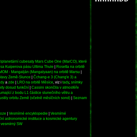
iplanetární cubesaty Mars Cube One (MarCO), které
esa Kuiperova pásu Ultima Thule
|
Rosetta na orbitě
MOM - Mangalján (Mangalyaan) na orbitě Marsu
|
ustavy Země-Slunce
|
Čchang-e 3 (Chang'e 3) a
ady
a
zde
|
LRO na orbitě Měsíce
, viz i
tady
,
snímky
ty dosud funkční
|
Cassini skončila v atmosféře
mající z bodu L1 částice slunečního větru a
stily orbitu Země (včetně měsíčních sond)
|
Seznam
loze
|
Vesmírné encyklopedie
|
Vesmírné
ní astronomické instituce a kosmické agentury
či vesmírný SW