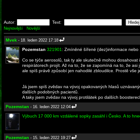
Autor:
Text:
Nejnovější
Novější
Mvek
- 18. leden 2022 17:18
Pozemstan
321901
: Zmíněné šířené (dez)informace nebo z
Co se týče aerosolů, tak ty ale skutečně mohou dosahovat i
respirátorech projít. Až na to, že se zapomíná na to, že as
ale spíš právě způsobí jen nahodilé zbloudilce. Prostě vše 
Já jsem spíš zvědav na vývoj opakovaných hlasů uznávaných 
dalších podobných pacientů.
A taky jsem zvědav na vývoj protilátek po dalších boostere
Pozemstan
- 16. leden 2022 12:04
Výbuch 17 000 km vzdálené sopky zasáhl i Česko. A to hne
Pozemstan
- 15. leden 2022 19:27