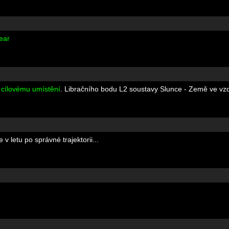
ear
 cílovému umístění
. Libračního bodu L2 soustavy Slunce - Země ve vz
 letu po správné trajektorii...