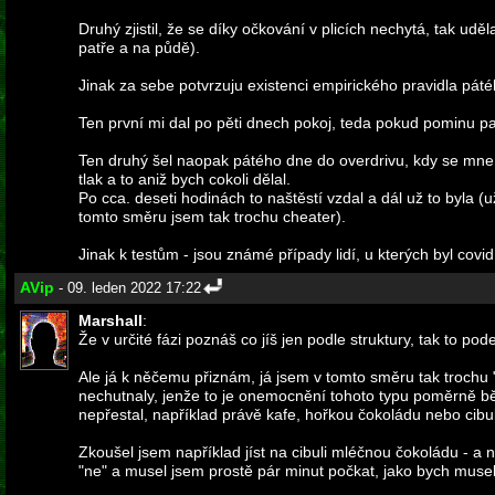
Druhý zjistil, že se díky očkování v plicích nechytá, tak ud
patře a na půdě).
Jinak za sebe potvrzuju existenci empirického pravidla pát
Ten první mi dal po pěti dnech pokoj, teda pokud pominu par
Ten druhý šel naopak pátého dne do overdrivu, kdy se mne 
tlak a to aniž bych cokoli dělal.
Po cca. deseti hodinách to naštěstí vzdal a dál už to byla 
tomto směru jsem tak trochu cheater).
Jinak k testům - jsou známé případy lidí, u kterých byl co
AVip
- 09. leden 2022 17:22
Marshall
:
Že v určité fázi poznáš co jíš jen podle struktury, tak to po
Ale já k něčemu přiznám, já jsem v tomto směru tak trochu "c
nechutnaly, jenže to je onemocnění tohoto typu poměrně běž
nepřestal, například právě kafe, hořkou čokoládu nebo cibuli 
Zkoušel jsem například jíst na cibuli mléčnou čokoládu - a 
"ne" a musel jsem prostě pár minut počkat, jako bych musel 