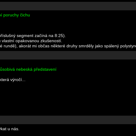
pí poruchy čichu
příslušný segment začíná na 8:25).
u vlastní opakovanou zkušeností.
ruhé rundě), akorát mi občas některé druhy smrděly jako spálený polystyr
působivá nebeská představení
terá výročí...
kat u nás.