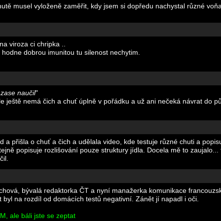
hutě musel vyloženě zaměřit, kdy jsem si dopředu nachystal různé voňa
na viroza ci chripka ..
 hodne dobrou imunitou tu silenost nechytim.
 zase naučil
"
ále ještě nemá čich a chuť úplně v pořádku a už ani nečeká návrat do p
d a přišla o chuť a čich a udělala video, kde testuje různé chuti a popis
stejně popisuje rozlišování pouze struktury jídla. Docela mě to zaujalo..
il.
Etrychová, bývalá redaktorka ČT a nyní manažerka komunikace francouzsk
 byl na rozdíl od domácích testů negativní. Zánět jí napadl i oči.
 ale báli jste se zeptat