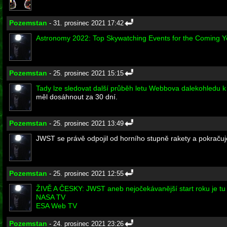
Pozemstan
- 31. prosinec 2021 17:42
Astronomy 2022: Top Skywatching Events for the Coming Y
Pozemstan
- 25. prosinec 2021 15:15
Tady lze sledovat další průběh letu Webbova dalekohledu k
měl dosáhnout za 30 dní.
Pozemstan
- 25. prosinec 2021 13:49
JWST se právě odpojil od horního stupně rakety a pokračuje v
Pozemstan
- 25. prosinec 2021 12:55
ŽIVĚ A ČESKY: JWST aneb nejočekávanější start roku je tu
NASA TV
ESA Web TV
Pozemstan
- 24. prosinec 2021 23:26