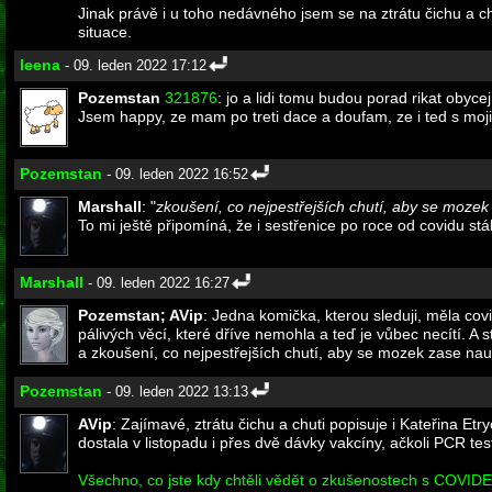
Jinak právě i u toho nedávného jsem se na ztrátu čichu a c
situace.
leena
- 09. leden 2022 17:12
Pozemstan
321876
: jo a lidi tomu budou porad rikat obycej
Jsem happy, ze mam po treti dace a doufam, ze i ted s moji
Pozemstan
- 09. leden 2022 16:52
Marshall
: "
zkoušení, co nejpestřejších chutí, aby se mozek
To mi ještě připomíná, že i sestřenice po roce od covidu st
Marshall
- 09. leden 2022 16:27
Pozemstan; AVip
: Jedna komička, kterou sleduji, měla covi
pálivých věcí, které dříve nemohla a teď je vůbec necítí. A 
a zkoušení, co nejpestřejších chutí, aby se mozek zase nauč
Pozemstan
- 09. leden 2022 13:13
AVip
: Zajímavé, ztrátu čichu a chuti popisuje i Kateřina 
dostala v listopadu i přes dvě dávky vakcíny, ačkoli PCR test
Všechno, co jste kdy chtěli vědět o zkušenostech s COVIDEM,