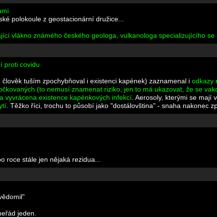
ami
ské polokoule z geostacionární družice...
kající vlákno známého českého geologa, vulkanologa specializujícího se
 proti covidu
n člověk tuším zpochybňoval i existenci kapének) zaznamenal i
odkazy n
 očkovaných (to nemusí znamenat riziko, jen to má ukazovat, že se vakc
la vyvrácena existence kapénkových infekcí
. Aerosoly, kterými se mají v
ytí
. Těžko říci, trochu to působí jako "dostálovština" - snaha nakonec z
po roce stále jen nějaká rezidua...
uvědomil"
 neřád jeden.