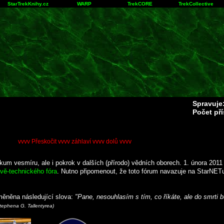
StarTrekKnihy.cz
WARP
TrekCORE
TrekCollective
Spravuje
Počet př
vvvv Přeskočit vvvv záhlaví vvvv dolů vvvv
m vesmíru, ale i pokrok v dalších (přírodo) vědních oborech. 1. února 2011
vě-technického fóra
. Nutno připomenout, že toto fórum navazuje na StarNETu 
měněna následující slova:
"Pane, nesouhlasím s tím, co říkáte, ale do smrti bu
Stephena G. Tallentyrea)