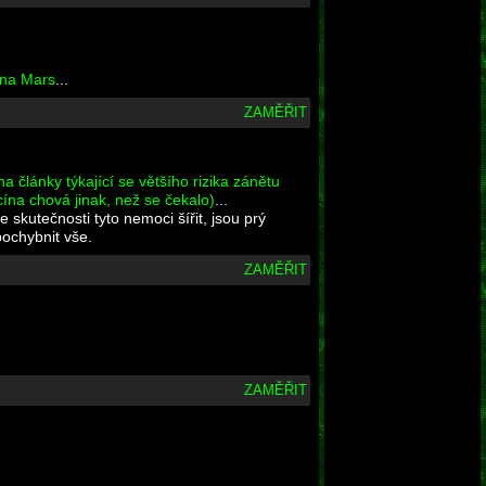
 na Mars
...
ZAMĚŘIT
a články týkající se většího rizika zánětu
ína chová jinak, než se čekalo)
...
e skutečnosti tyto nemoci šířit, jsou prý
pochybnit vše.
ZAMĚŘIT
ZAMĚŘIT