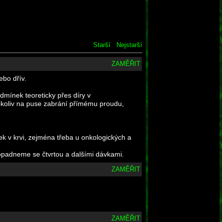
Starší
Nejstarší
ZAMĚŘIT
ebo dřív.
dmínek teoreticky přes díry v
 cokoliv na puse zabrání přímému proudu,
ek v krvi, zejména třeba u onkologických a
dopadneme se čtvrtou a dalšími dávkami.
ZAMĚŘIT
ZAMĚŘIT