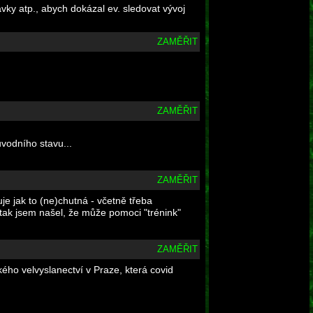
vky atp., abych dokázal ev. sledovat vývoj
ZAMĚŘIT
ZAMĚŘIT
ůvodního stavu...
ZAMĚŘIT
uje jak to (ne)chutná - včetně třeba
. tak jsem našel, že může pomoci "trénink"
ZAMĚŘIT
ého velvyslanectví v Praze, která covid