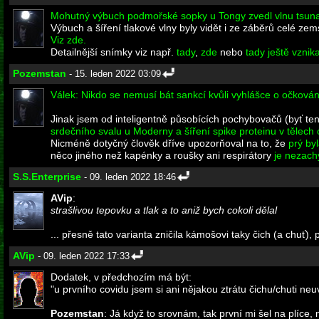
Mohutný výbuch podmořské sopky u Tongy zvedl vlnu tsun
Výbuch a šíření tlakové vlny byly vidět i ze záběrů celé zem
Viz zde.
Detailnější snímky viz např.
tady
,
zde
nebo
tady ještě vzni
Pozemstan
- 15. leden 2022 03:09
Válek: Nikdo se nemusí bát sankcí kvůli vyhlášce o očkování
Jinak jsem od inteligentně působících pochybovačů (byť te
srdečního svalu u Moderny a šíření spike proteinu v tělech
Nicméně dotyčný člověk dříve upozorňoval na to, že
prý by
něco jiného než kapénky a roušky ani respirátory
je nezach
S.S.Enterprise
- 09. leden 2022 18:46
AVip
:
strašlivou tepovku a tlak a to aniž bych cokoli dělal
... přesně tato varianta zničila kámošovi taky čich (a chuť), 
AVip
- 09. leden 2022 17:33
Dodatek, v předchozím má být:
"u prvního covidu jsem si ani nějakou ztrátu čichu/chuti ne
Pozemstan
: Já když to srovnám, tak první mi šel na plíce,