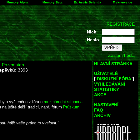
Memory Alpha
Memory Beta
Ex Astris Scientia
Treknews.de
REGISTRACE
Nick:
Heslo:
Zaslání hesla
HLAVNÍ STRÁNKA
:
Pozemstan
íspěvků:
3393
UŽIVATELÉ
[
DISKUZNÍ FÓRA
]
VYHLEDÁVÁNÍ
STATISTIKY
AKCE
 bylo vyčleněno z fóra o
mezinárodní situaci a
NASTAVENÍ
na ještě delší tradici, např. fórum
Průzkum
FAQ
ARCHÍV
du hájit vaše právo to vyslovit."