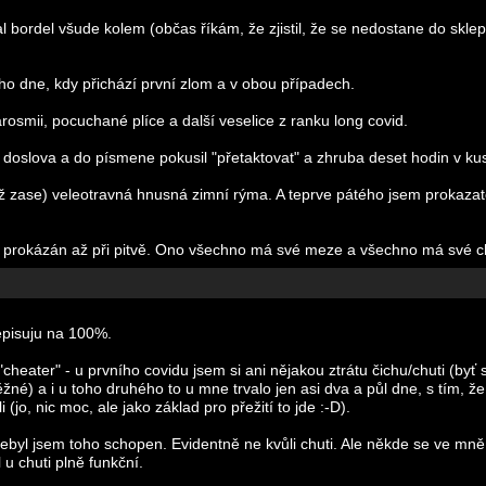
ělal bordel všude kolem (občas říkám, že zjistil, že se nedostane do skle
ého dne, kdy přichází první zlom a v obou případech.
osmii, pocuchané plíce a další veselice z ranku long covid.
doslova a do písmene pokusil "přetaktovat" a zhruba deset hodin v ku
(už zase) veleotravná hnusná zimní rýma. A teprve pátého jsem prokazat
vid prokázán až při pitvě. Ono všechno má své meze a všechno má své c
depisuju na 100%.
heater" - u prvního covidu jsem si ani nějakou ztrátu čichu/chuti (byť s
né) a i u toho druhého to u mne trvalo jen asi dva a půl dne, s tím, že
(jo, nic moc, ale jako základ pro přežití to jde :-D).
nebyl jsem toho schopen. Evidentně ne kvůli chuti. Ale někde se ve mně
u chuti plně funkční.