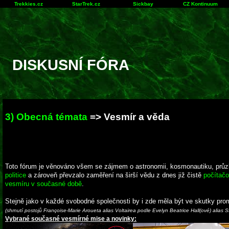
Trekkies.cz
StarTrek.cz
Sickbay
CZ Kontinuum
DISKUSNÍ FÓRA
3) Obecná témata
=> Vesmír a věda
Toto fórum je věnováno všem se zájmem o astronomii, kosmonautiku, průzku
politice
a zároveň převzalo zaměření na širší vědu z dnes již čistě
počítačo
vesmíru v současné době
.
Stejně jako v každé svobodné společnosti by i zde měla být ve skutky pro
(shrnutí postojů Françoise-Marie Aroueta alias Voltairea podle Evelyn Beatrice Hall(ové) alias 
Vybrané současné vesmírné mise a novinky: