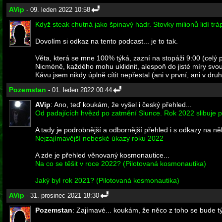
AVip
- 09. leden 2022 10:58
Když steak chutná jako špinavý hadr. Stovky milionů lidí trá
Dovolím si odkaz na tento podcast... je to tak.
Věta, která se mne 100% týká, zazní na stopáži 9:00 (celý 
Nicméně, každého mohu uklidnit, alespoň do jisté míry svo
Kávu jsem nikdy úplně cítit nepřestal (ani v první, ani v d
Pozemstan
- 01. leden 2022 00:44
AVip
: Ano, teď koukám, že vyšel i český přehled...
Od padajících hvězd po zatmění Slunce. Rok 2022 slibuje 
A tady je podrobnější a odbornější přehled i s odkazy na něk
Nejzajímavější nebeské úkazy roku 2022
A zde je přehled věnovaný kosmonautice...
Na co se těšit v roce 2022? (Pilotovaná kosmonautika)
Jaký byl rok 2021? (Pilotovaná kosmonautika)
AVip
- 31. prosinec 2021 18:30
Pozemstan
: Zajímavé... koukám, že něco z toho se bude tý