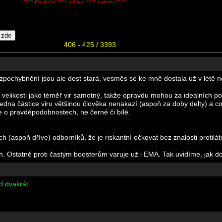
^^^^ Přeskočit ^^^^ záhlaví ^^^^ nahoru ^^^^
406 - 425 / 3393
pochybnění jsou ale dost stará, vesměs se ke mně dostala už v létě n
 velikosti jako téměř vir samotný, takže opravdu mohou za ideálních po
i jedna částice viru většinou člověka nenakazí (aspoň za doby delty) a
je o pravděpodobnostech, ne černé či bílé.
(aspoň dříve) odborníků, že je riskantní očkovat bez znalosti protilát
ch. Ostatně proti častým boosterům varuje už i EMA. Tak uvidíme, jak 
d dvakrát