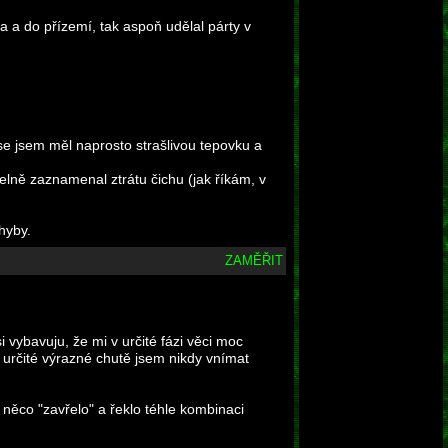
pa a do přízemí, tak aspoň udělal párty v
se jsem měl naprosto strašlivou tepovku a
elně zaznamenal ztrátu čichu (jak říkám, v
hyby.
ZAMĚŘIT
i vybavuju, že mi v určité fázi věci moc
 určité výrazné chutě jsem nikdy vnímat
 něco "zavřelo" a řeklo téhle kombinaci