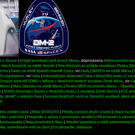
e u Slunce
|
InSight pronikající pod povrch Marsu
, doprovázena
dvěma prvními mez
i letech konečně na orbitě Venuše
|
New Horizons po průletu soustavou Pluta u těl
vrchu
|
Dawn na orbitě trpasličí planetě Ceres
, viz i
tady
|
MAVEN na orbitě Marsu
|
ční plachetnice
, viz i
tady
|
Astrometrická observatoř Gaia u libračního bodu L2 so
|
Dvojice sond ARTEMIS u Měsíce v libračních bodech soustavy Země-Měsíc
, viz i
t
 Marsu
|
Mars Odyssey na orbitě Marsu
|
Rovery MER na povrchu Marsu – Opportuni
e
|
SOHO zkoumající Slunce z libračního bodu L1 soustavy Země-Slunce
|
ACE zkou
dy „téměř“ v reálném čase
|
Seznam funkčních sond ve Sluneční soustavě, které opu
ří
line vysílání apod.
|
Mise NASA
|
ISS
|
Přelety a pozice družic a sond
|
Úkazy na ob
íky i pokročilé
|
Fotografie a zprávy z pozorování amatérů
|
Mezinárodní a zahranič
a kosmonautiky
|
Mapy kosmických těles
|
Virtuální planetária a další astronomický 
věta, vyhledávače míst na Zemi
|
Encyklopedie, databáze