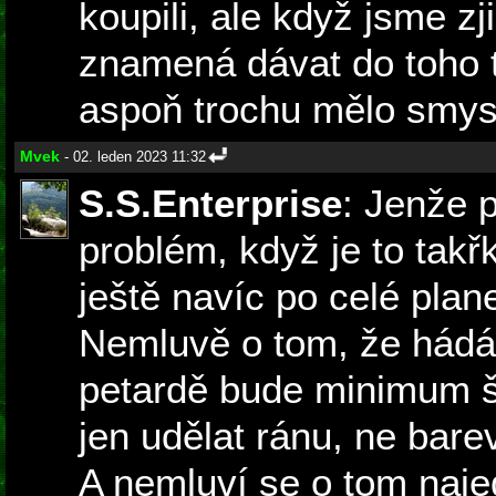
koupili, ale když jsme zji
znamená dávat do toho t
aspoň trochu mělo smysl,
Mvek
- 02. leden 2023 11:32
S.S.Enterprise
: Jenže p
problém, když je to tak
ještě navíc po celé pla
Nemluvě o tom, že hádá
petardě bude minimum š
jen udělat ránu, ne bar
A nemluví se o tom naj