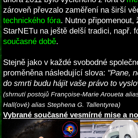
zároveň převzalo zaměření na širší věd
technického fóra
. Nutno připomenout, 
StarNETu na ještě delší tradici, např.
současné době
.
Stejně jako v každé svobodné společno
proměněna následující slova:
"Pane, n
do smrti budu hájit vaše právo to vyslov
(shrnutí postojů Françoise-Marie Aroueta alia
Hall(ové) alias Stephena G. Tallentyrea)
Vybrané současné vesmírné mise a no