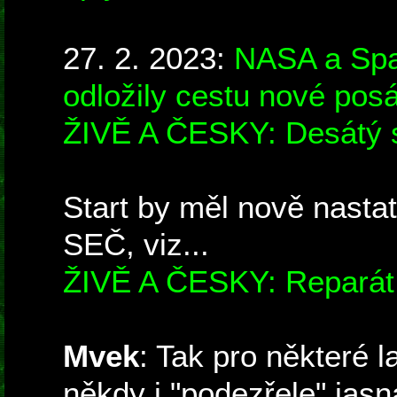
27. 2. 2023:
NASA a Spac
odložily cestu nové pos
ŽIVĚ A ČESKY: Desátý 
Start by měl nově nastat
SEČ, viz...
ŽIVĚ A ČESKY: Reparát
Mvek
: Tak pro některé l
někdy i "podezřele" jas