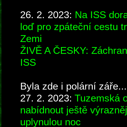
26. 2. 2023:
Na ISS dora
loď pro zpáteční cestu t
Zemi
ŽIVĚ A ČESKY: Záchrann
ISS
Byla zde i polární záře...
27. 2. 2023:
Tuzemská o
nabídnout ještě výrazněj
uplynulou noc