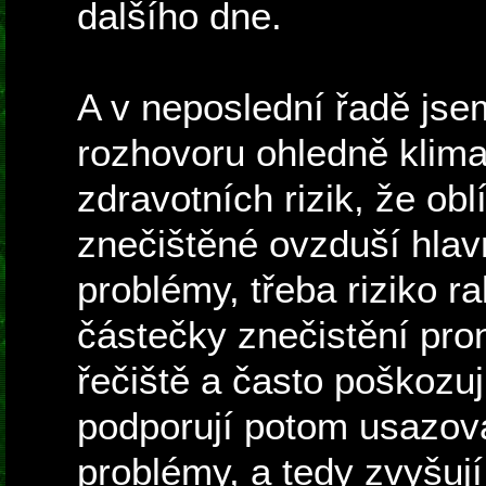
dalšího dne.
A v neposlední řadě jse
rozhovoru ohledně klim
zdravotních rizik, že obl
znečištěné ovzduší hlav
problémy, třeba riziko r
částečky znečistění pron
řečiště a často poškozuj
podporují potom usazová
problémy, a tedy zvyšují