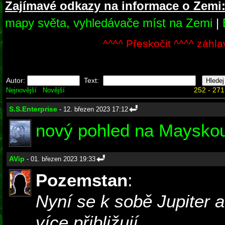
Zajímavé odkazy na informace o Zemi
mapy světa, vyhledávače míst na Zemi
|
^^^^ Přeskočit ^^^^ záhla
Autor:
Text:
252 - 271
Nejnovější
Novější
S.S.Enterprise
- 12. březen 2023 17:12
nový pohled na Mayskou 
AVip
- 01. březen 2023 19:33
Pozemstan
:
Nyní se k sobě Jupiter a
více přibližují.