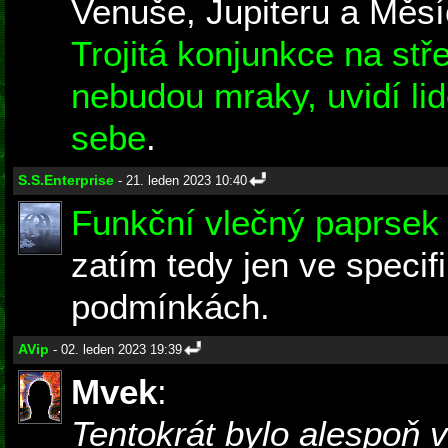
Venuše, Jupiteru a Měsí
Trojitá konjunkce na st
nebudou mraky, uvidí li
sebe
.
S.S.Enterprise
- 21. leden 2023 10:40
Funkční vlečný paprsek 
zatím tedy jen ve specif
podmínkách.
AVip
- 02. leden 2023 19:39
Mvek
:
Tentokrát bylo alespoň 