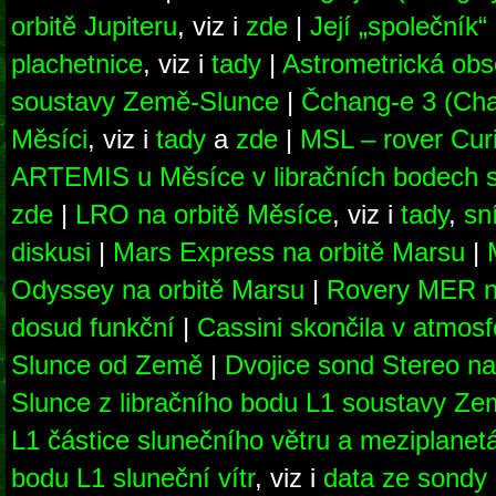
orbitě Jupiteru
, viz i
zde
|
Její „společník
plachetnice
, viz i
tady
|
Astrometrická obs
soustavy Země-Slunce
|
Čchang-e 3 (Chan
Měsíci
, viz i
tady
a
zde
|
MSL – rover Curi
ARTEMIS u Měsíce v libračních bodech
zde
|
LRO na orbitě Měsíce
, viz i
tady
,
sn
diskusi
|
Mars Express na orbitě Marsu
|
Odyssey na orbitě Marsu
|
Rovery MER na
dosud funkční
|
Cassini skončila v atmos
Slunce od Země
|
Dvojice sond Stereo na
Slunce z libračního bodu L1 soustavy Z
L1 částice slunečního větru a meziplanet
bodu L1 sluneční vítr
, viz i
data ze sondy 