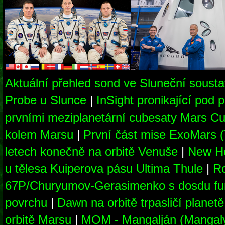
Aktuální přehled sond ve Sluneční soust
Probe u Slunce
|
InSight pronikající pod
prvními meziplanetární cubesaty Mars Cu
kolem Marsu
|
První část mise ExoMars 
letech konečně na orbitě Venuše
|
New Ho
u tělesa Kuiperova pásu Ultima Thule
|
Ro
67P/Churyumov-Gerasimenko s dosdu fu
povrchu
|
Dawn na orbitě trpasličí planet
orbitě Marsu
|
MOM - Mangalján (Mangaly