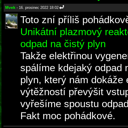
Mvek
- 16. prosinec 2022 18:02
Toto zní příliš pohádkov
Unikátní plazmový reak
odpad na čistý plyn
Takže elektřinou vygene
spálíme kdejaký odpad n
plyn, který nám dokáže 
výtěžností převýšit vstu
vyřešíme spoustu odpad
Fakt moc pohádkové.