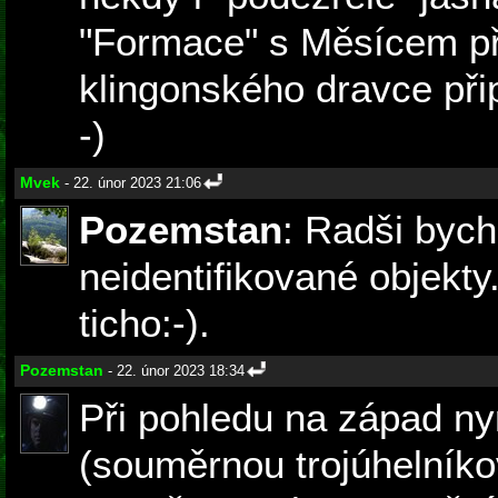
"Formace" s Měsícem př
klingonského dravce přip
-)
Mvek
- 22. únor 2023 21:06
Pozemstan
: Radši bych
neidentifikované objekty
ticho:-).
Pozemstan
- 22. únor 2023 18:34
Při pohledu na západ ny
(souměrnou trojúhelníko