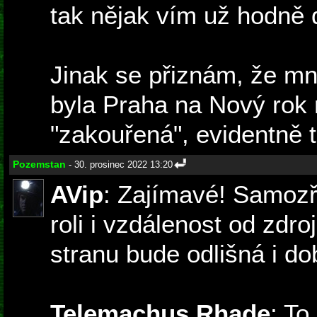
tak nějak vím už hodně d
Jinak se přiznám, že mn
byla Praha na Nový rok 
"zakouřená", evidentně t
Pozemstan
- 30. prosinec 2022 13:20
AVip
: Zajímavé! Samozř
roli i vzdálenost od zdro
stranu bude odlišná i do
Telemachus Rhade
: To