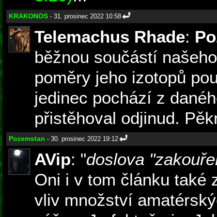
KRAKONOS
- 31. prosinec 2022 10:58
Telemachus Rhade
:
Po
běžnou součástí našeho 
poměry jeho izotopů použ
jedinec pochází z danéh
přistěhoval odjinud. P
Pozemstan
- 30. prosinec 2022 19:12
AVip
: "
doslova "zakouře
Oni i v tom článku také 
vliv množství amatérský