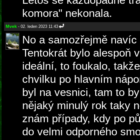
komora" nekonala.
Mvek
- 02. leden 2023 11:43
No a samozřejmě navíc 
Tentokrát bylo alespoň 
ideální, to foukalo, tak
chvilku po hlavním nápor
byl na vesnici, tam to by
nějaký minulý rok taky n
znám případy, kdy po pů
do velmi odporného smog