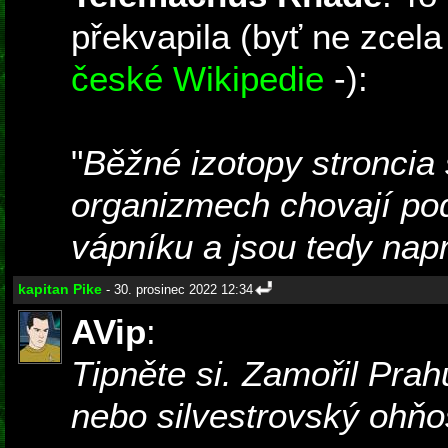
překvapila (byť ne zcela 
české Wikipedie
-):
"
Běžné izotopy stroncia 
organizmech chovají po
vápníku a jsou tedy nap
kapitan Pike
- 30. prosinec 2022 12:34
AVip
:
Tipněte si. Zamořil Prah
nebo silvestrovský ohňo