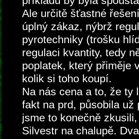
příkladů by byla spousta
Ale určitě šťastné řešen
úplný zákaz, nýbrž regu
pyrotechniky (trošku hlí
regulaci kvantity, tedy n
poplatek, který přiměje 
kolik si toho koupí.
Na nás cena a to, že ty 
fakt na prd, působila už 
jsme to konečně zkusili, 
Silvestr na chalupě. Dv