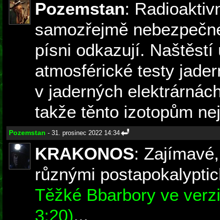
Pozemstan
: Radioaktiv
samozřejmě nebezpečné,
písni odkazují. Naštěstí
atmosférické testy jade
v jaderných elektrárnác
takže těnto izotopům nej
Pozemstan
- 31. prosinec 2022 14:34
KRAKONOS
: Zajímavé,
různými postapokalyptic
Těžké Bbarbory ve verzi 
3:20)
...