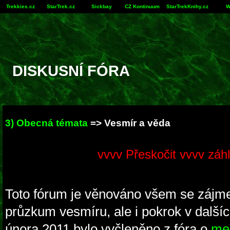
Trekkies.cz
StarTrek.cz
Sickbay
CZ Kontinuum
StarTrekKnihy.cz
W
DISKUSNÍ FÓRA
3) Obecná témata
=> Vesmír a věda
vvvv Přeskočit vvvv záhl
Toto fórum je věnováno všem se zájm
průzkum vesmíru, ale i pokrok v dalšíc
února 2011 bylo vyčleněno z fóra o
mez