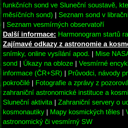
funkčních sond ve Sluneční soustavě, kte
měsíčních sond)
|
Seznam sond v librač
|
Seznam vesmírných observatoří
Další informace:
Harmonogram startů ra
Zajímavé odkazy z astronomie a kosm
snímky, online vysílání apod.
|
Mise NAS
sond
|
Úkazy na obloze
|
Vesmírné encyk
informace (ČR+SR)
|
Průvodci, návody pr
pokročilé
|
Fotografie a zprávy z pozorov
zahraniční astronomické instituce a kosm
Sluneční aktivita
|
Zahraniční servery o u
kosmonautiky
|
Mapy kosmických těles
|
astronomický či vesmírný SW