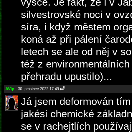
výšce. Je fakt, že i v Ja
silvestrovské noci v ovzd
síra, i když městem org
koná až při pálení čarod
letech se ale od něj v s
též z environmentálních
přehradu upustilo)...
AVip
- 30. prosinec 2022 17:49
Já jsem deformován tím
jakési chemické základní
se v rachejtlích používa