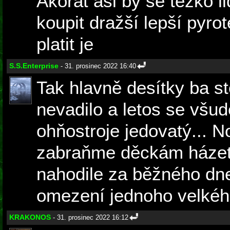
Akorát asi by se těžko li
koupit dražší lepší pyro
platit je
S.S.Enterprise
- 31. prosinec 2022 16:40
Tak hlavně desítky ba st
nevadilo a letos se všud
ohňostroje jedovatý... N
zabraňme děckám házet 
nahodile za běžného dn
omezení jednoho velkého
KRAKONOS
- 31. prosinec 2022 16:12