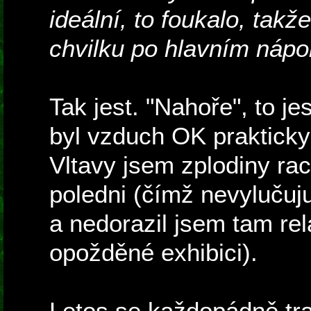
ideální, to foukalo, tak
chvilku po hlavním nápo
Tak jest. "Nahoře", to je
byl vzduch OK prakticky
Vltavy jsem zplodiny rache
poledni (čímž nevylučuj
a nedorazil jsem tam rel
opožděné exhibici).
Letos se každopádně tra