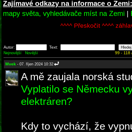
Zajímavé odkazy na informace o Zemi
mapy světa, vyhledávače míst na Zemi
|
^^^^ Přeskočit ^^^^ záhla
Autor:
Text:
99 - 118 
Nejnovější
Novější
Mvek
- 07. říjen 2024 10:32
A mě zaujala norská stu
Vyplatilo se Německu vy
elektráren?
Kdy to vychází, že vypnut