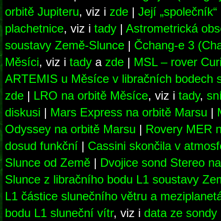
orbitě Jupiteru
, viz i
zde
|
Její „společník
plachetnice
, viz i
tady
|
Astrometrická obs
soustavy Země-Slunce
|
Čchang-e 3 (Chan
Měsíci
, viz i
tady
a
zde
|
MSL – rover Curi
ARTEMIS u Měsíce v libračních bodech
zde
|
LRO na orbitě Měsíce
, viz i
tady
,
sn
diskusi
|
Mars Express na orbitě Marsu
|
Odyssey na orbitě Marsu
|
Rovery MER na
dosud funkční
|
Cassini skončila v atmos
Slunce od Země
|
Dvojice sond Stereo na
Slunce z libračního bodu L1 soustavy Z
L1 částice slunečního větru a meziplanet
bodu L1 sluneční vítr
, viz i
data ze sondy 