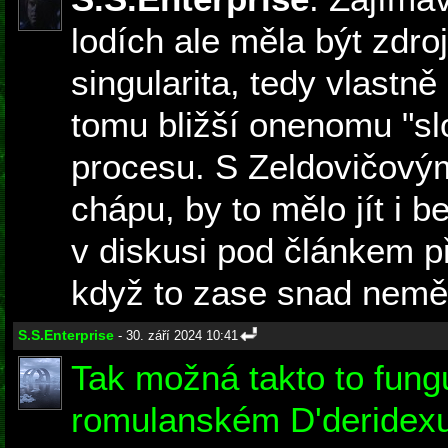
lodích ale měla být zdr
singularita, tedy vlastně
tomu bližší onenomu "sl
procesu. S Zeldovičovým 
chápu, by to mělo jít i b
v diskusi pod článkem p
když to zase snad neměl
S.S.Enterprise
- 30. září 2024 10:41
Tak možná takto to fung
romulanském D'deridex