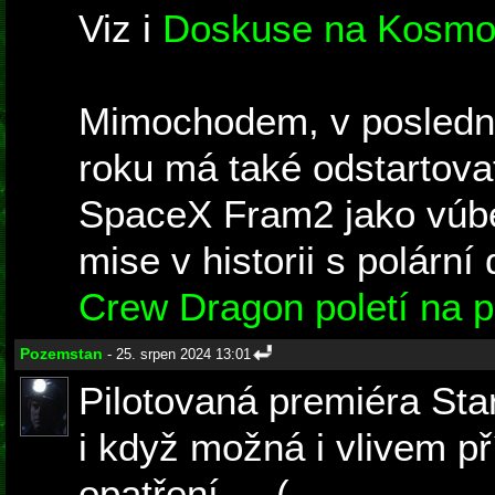
Viz i
Doskuse na Kosmo
Mimochodem, v posledním
roku má také odstartov
SpaceX Fram2 jako vúbe
mise v historii s polární
Crew Dragon poletí na p
Pozemstan
- 25. srpen 2024 13:01
Pilotovaná premiéra Star
i když možná i vlivem p
opatření... -(