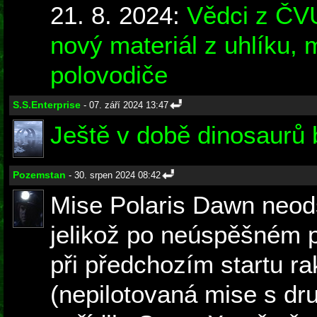
21. 8. 2024:
Vědci z ČV
nový materiál z uhlíku, 
polovodiče
S.S.Enterprise
- 07. září 2024 13:47
Ještě v době dinosaurů 
Pozemstan
- 30. srpen 2024 08:42
Mise Polaris Dawn neods
jelikož po neúspěšném p
při předchozím startu ra
(nepilotovaná mise s dr