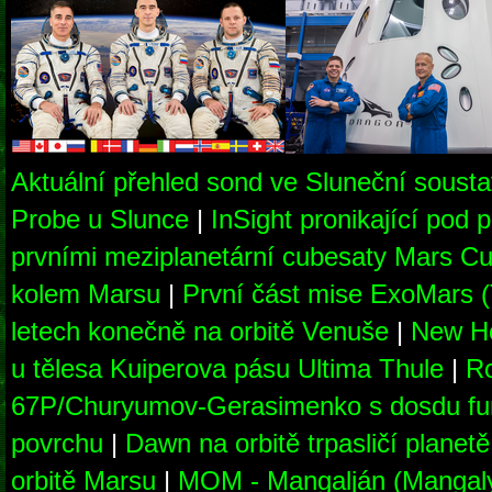
Aktuální přehled sond ve Sluneční soust
Probe u Slunce
|
InSight pronikající pod
prvními meziplanetární cubesaty Mars Cu
kolem Marsu
|
První část mise ExoMars 
letech konečně na orbitě Venuše
|
New Ho
u tělesa Kuiperova pásu Ultima Thule
|
Ro
67P/Churyumov-Gerasimenko s dosdu fu
povrchu
|
Dawn na orbitě trpasličí planet
orbitě Marsu
|
MOM - Mangalján (Mangaly