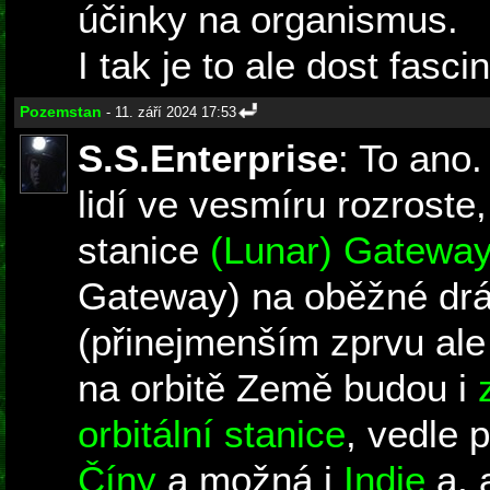
účinky na organismus.
I tak je to ale dost fascin
Pozemstan
- 11. září 2024 17:53
S.S.Enterprise
: To ano
lidí ve vesmíru rozrost
stanice
(Lunar) Gatewa
Gateway) na oběžné dr
(přinejmenším zprvu ale
na orbitě Země budou i
orbitální stanice
, vedle 
Číny
a možná i
Indie
a, 