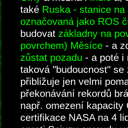
také
Ruska - stanice na 
označovaná jako ROS 
budovat
základny na pov
povrchem) Měsíce
- a 
zůstat pozadu
- a poté i
taková "budoucnost" se 
přibližuje jen velmi pom
překonávání rekordů brán
např. omezení kapacity
certifikace NASA na 4 lid