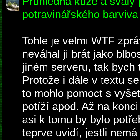
Průhledná kůže a svaly
potravinářského barviva
Tohle je velmi WTF zprá
neváhal ji brát jako blbo
jiném serveru, tak bych
Protože i dále v textu s
to mohlo pomoct s vyše
potíží apod. Až na konc
asi k tomu by bylo potřeb
teprve uvidí, jestli nemá