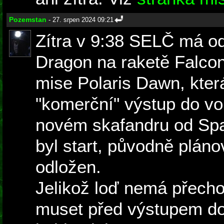
Pozemstan
- 27. srpen 2024 09:21
Zítra v 9:38 SELČ má od
Dragon na raketě Falco
mise Polaris Dawn, kter
"komerční" výstup do vo
novém skafandru od Spac
byl start, původně plán
odložen.
Jelikož loď nemá přech
muset před výstupem doj