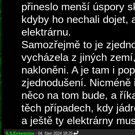
přineslo menší úspory s
kdyby ho nechali dojet, a
elektrárnu.
Samozřejmě to je zjedn
vycházela z jiných zemí,
nakloněni. A je tam i po
zjednodušení. Nicméně i 
něco na tom bude, a říka
těch případech, kdy jád
a ještě ty elektrárny mus
S.S.Enterprise
- 04. říjen 2024 18:25