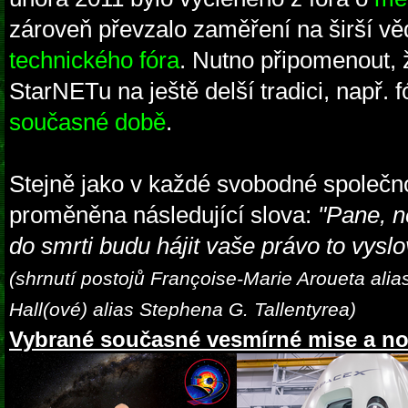
zároveň převzalo zaměření na širší věd
technického fóra
. Nutno připomenout, 
StarNETu na ještě delší tradici, např.
současné době
.
Stejně jako v každé svobodné společno
proměněna následující slova:
"Pane, n
do smrti budu hájit vaše právo to vyslov
(shrnutí postojů Françoise-Marie Aroueta alia
Hall(ové) alias Stephena G. Tallentyrea)
Vybrané současné vesmírné mise a no