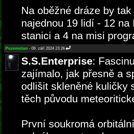
Na oběžné dráze by tak 
najednou 19 lidí - 12 na
stanici a 4 na misi prog
Pozemstan
- 09. září 2024 23:26
S.S.Enterprise
: Fascinu
zajímalo, jak přesně a s
odlišit skleněné kuličk
těch původu meteoritick
První soukromá orbitáln