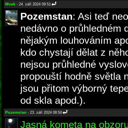
Mvek
- 24. září 2024 09:51
Pozemstan
: Asi teď ne
nedávno o průhledném d
nějakým louhováním apo
kdo chystají dělat z něh
nejsou průhledné vyslove
propouští hodně světla n
jsou přitom výborný tepel
od skla apod.).
Pozemstan
- 23. září 2024 08:50
Jasná kometa na obzor