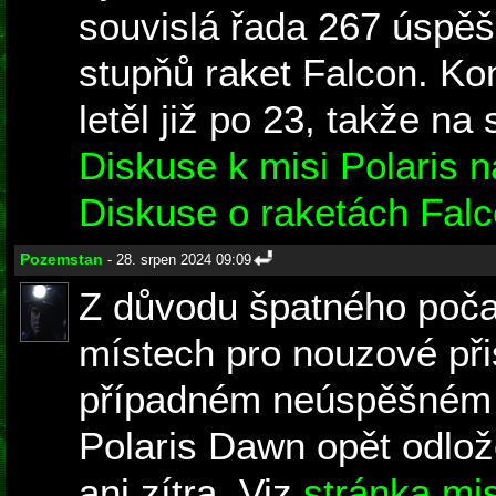
souvislá řada 267 úspěš
stupňů raket Falcon. Ko
letěl již po 23, takže na 
Diskuse k misi Polaris 
Diskuse o raketách Fal
Pozemstan
- 28. srpen 2024 09:09
Z důvodu špatného počas
místech pro nouzové př
případném neúspěšném s
Polaris Dawn opět odlož
ani zítra. Viz
stránka m