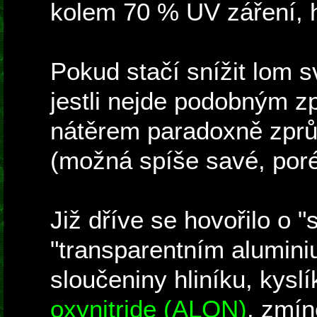
kolem 70 % UV záření, h
Pokud stačí snížit lom s
jestli nejde podobným 
nátěrem paradoxně zprůhl
(možná spíše savé, poré
Již dříve se hovořilo o 
"transparentním alumini
sloučeniny hliníku, kysl
oxynitride (ALON)
, zmín