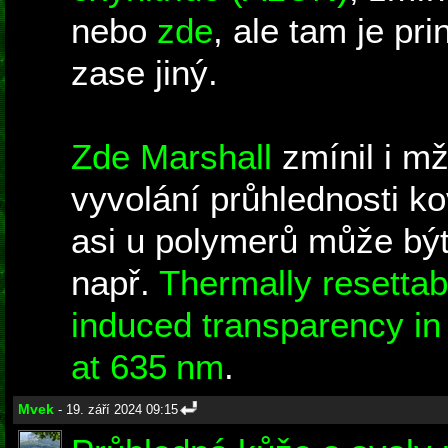
nebo
zde
, ale tam je pri
zase jiný.
Zde Marshall
zmínil i mž
vyvolání průhlednosti k
asi u polymerů může být 
např.
Thermally resettab
induced transparency i
at 635 nm
.
Mvek
- 19. září 2024 09:15