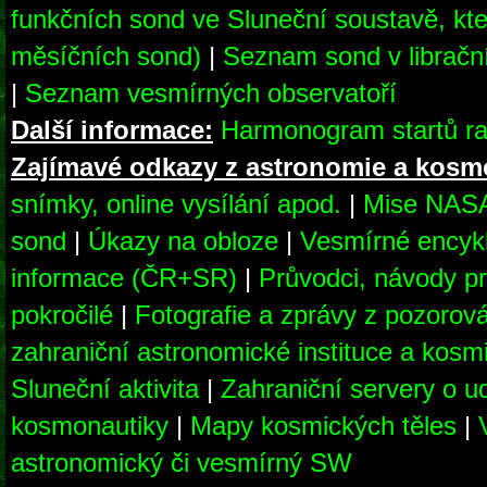
funkčních sond ve Sluneční soustavě, kte
měsíčních sond)
|
Seznam sond v librač
|
Seznam vesmírných observatoří
Další informace:
Harmonogram startů ra
Zajímavé odkazy z astronomie a kosm
snímky, online vysílání apod.
|
Mise NAS
sond
|
Úkazy na obloze
|
Vesmírné encyk
informace (ČR+SR)
|
Průvodci, návody pr
pokročilé
|
Fotografie a zprávy z pozorov
zahraniční astronomické instituce a kosm
Sluneční aktivita
|
Zahraniční servery o u
kosmonautiky
|
Mapy kosmických těles
|
astronomický či vesmírný SW