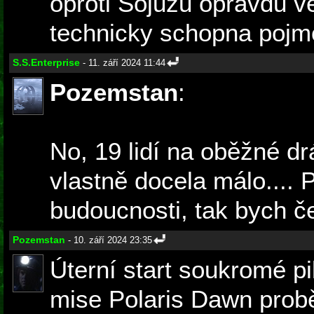
oproti Sojuzu opravdu v
technicky schopna pojm
S.S.Enterprise
- 11. září 2024 11:44
Pozemstan
:
No, 19 lidí na oběžné dr
vlastně docela málo.... 
budoucnosti, tak bych č
Pozemstan
- 10. září 2024 23:35
Úterní start soukromé p
mise Polaris Dawn probě