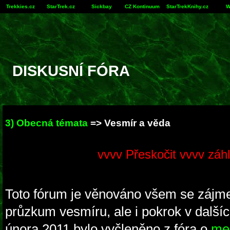
Trekkies.cz
StarTrek.cz
Sickbay
CZ Kontinuum
StarTrekKnihy.cz
W
DISKUSNÍ FÓRA
3) Obecná témata
=> Vesmír a věda
vvvv Přeskočit vvvv záhl
Toto fórum je věnováno všem se zájm
průzkum vesmíru, ale i pokrok v dalšíc
února 2011 bylo vyčleněno z fóra o
mez