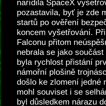
nařídila SpaceX vyšetřo
pozastavila, byť je zde
startů po ověření bezpeč
koncem vyšetřování. Při 
Falconu přitom neúspěšná
nebrala se jako součást 
byla rychlost přistání p
námořní plošině trojnáso
došlo ke zlomení jedné 
mohl souviset i se selh
byl důsledkem nárazu do