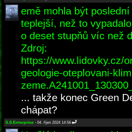
emě mohla být poslední p
teplejší, než to vypadal
o deset stupňů víc než 
Zdroj:
https://www.lidovky.cz/o
geologie-oteplovani-klim
zeme.A241001_130300_l
... takže konec Green D
chápat?
S.S.Enterprise
- 04. říjen 2024 14:56