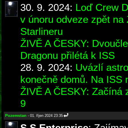
30. 9. 2024:
Loď Crew Dr
v únoru odveze zpět na 
Starlineru
ŽIVĚ A ČESKY: Dvoučl
Dragonu přilétá k ISS
28. 9. 2024:
Uvázlí astr
konečně domů. Na ISS 
ŽIVĚ A ČESKY: Začíná 
9
Pozemstan
- 01. říjen 2024 23:35
S.S.Enterprise
: Zajíma