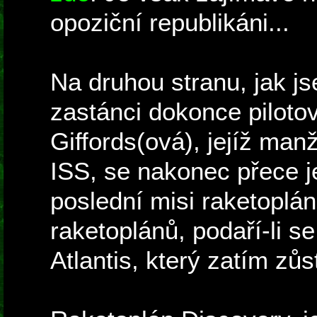
opoziční republikáni...
Na druhou stranu, jak js
zastánci dokonce pilot
Giffords(ová), jejíž man
ISS, se nakonec přece 
poslední misi raketoplá
raketoplánů, podaří-li s
Atlantis, který zatím zů