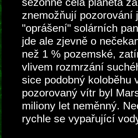
sezónně celá planeta za
znemožňují pozorování j
"oprášení" solárních pan
jde ale zjevně o nečeka
než 1 % pozemské, zatím
vlivem rozmrzání suchéh
sice podobný koloběhu vo
pozorovaný vítr byl Mar
miliony let neměnný. N
rychle se vypařující vod