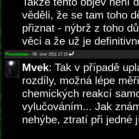
Takže tento objev není 
věděli, že se tam toho d
přiznat - nýbrž z toho d
věci a že už je definiti
Pozemstan
- 06. únor 2011 17:15
Mvek
: Tak v případě upl
rozdíly, možná lépe měři
chemických reakcí samoz
vylučováním... Jak známo
nehýbe, ztratí při jedn