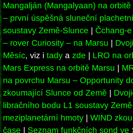
Mangalján (Mangalyaan) na orbitě
– první úspěšná sluneční plachetn
soustavy Země-Slunce
|
Čchang-e 
– rover Curiosity – na Marsu
|
Dvoj
Měsíc
, viz i
tady
a
zde
|
LRO na or
Mars Express na orbitě Marsu
|
MR
na povrchu Marsu – Opportunity d
zkoumající Slunce od Země
|
Dvoji
libračního bodu L1 soustavy Země
meziplanetární hmoty
|
WIND zkouma
čase
|
Seznam funkčních sond ve S