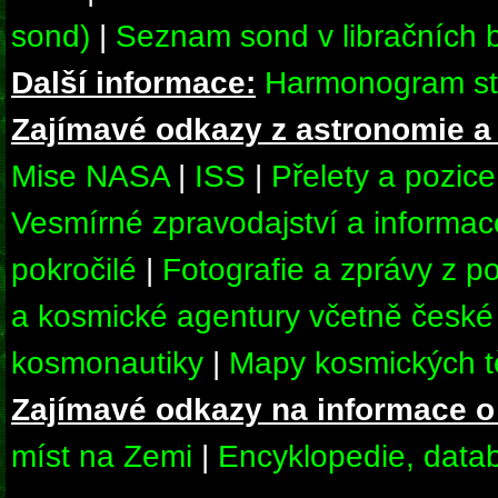
sond)
|
Seznam sond v libračních
Další informace:
Harmonogram sta
Zajímavé odkazy z astronomie a
Mise NASA
|
ISS
|
Přelety a pozic
Vesmírné zpravodajství a informa
pokročilé
|
Fotografie a zprávy z 
a kosmické agentury včetně české
kosmonautiky
|
Mapy kosmických t
Zajímavé odkazy na informace o
míst na Zemi
|
Encyklopedie, data