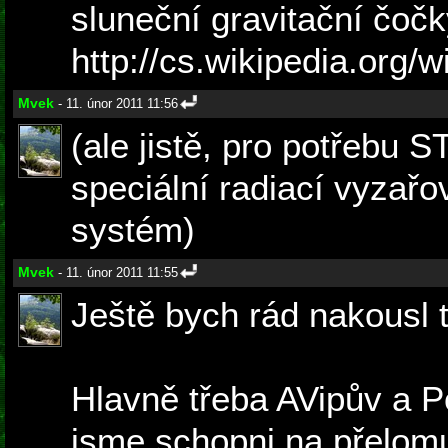
sluneční gravitační čočky
http://cs.wikipedia
Mvek
- 11. únor 2011 11:56
(ale jistě, pro potřebu 
speciální radiací vyzař
systém)
Mvek
- 11. únor 2011 11:55
Ještě bych rád nakousl t
Hlavně třeba AVipův a Po
jsme schopni na přelomu 2