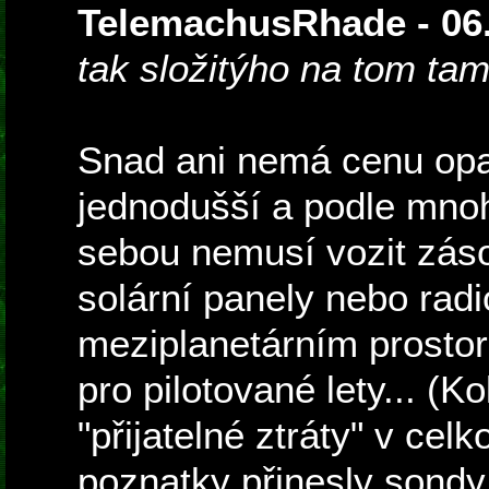
TelemachusRhade - 06.
tak složitýho na tom tam
Snad ani nemá cenu opak
jednodušší a podle mnoh
sebou nemusí vozit zásoby
solární panely nebo radi
meziplanetárním prostor
pro pilotované lety... (K
"přijatelné ztráty" v ce
poznatky přinesly sondy,