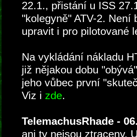
22.1., přistání u ISS 27.
"kolegyně" ATV-2. Není b
upravit i pro pilotované le
Na vykládání nákladu HT
již nějakou dobu "obývá"
jeho vůbec první "skute
Viz i
zde
.
TelemachusRhade - 06.
ani ty nejsou ztraceny. 