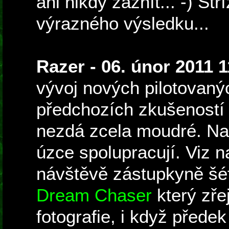
ani nikdy zaznít... -) St
výrazného výsledku...
Razer - 06. únor 2011 1
vývoj nových pilotovan
předchozích zkušeností 
nezdá zcela moudré. Na
úzce spolupracují. Viz 
návštěvě zástupkyně šéf
Dream Chaser
který zře
fotografie, i když přede