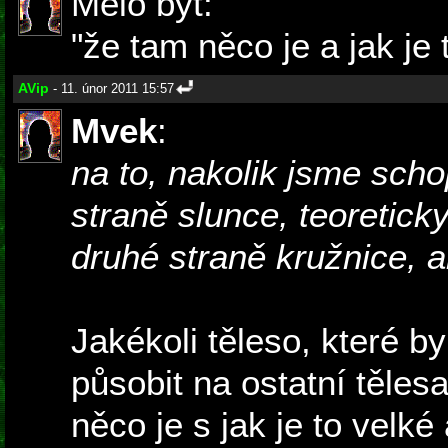
Mělo být:
"že tam něco je a jak je 
AVip
- 11. únor 2011 15:57
Mvek
:
na to, nakolik jsme schop
straně slunce, teoretic
druhé straně kružnice, 
Jakékoli těleso, které b
působit na ostatní těles
něco je s jak je to velk