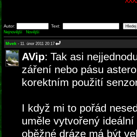
^^^
Autor:
Text:
Nejnovější
Novější
Mvek
- 11. únor 2011 20:17
AVip
: Tak asi nejjednod
záření nebo pásu asteroi
korektním použití senzo
I když mi to pořád nesed
uměle vytvořený ideální
oběžné dráze má být vel