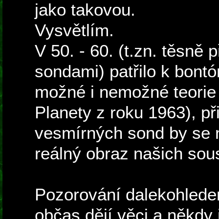
jako takovou.
Vysvětlím.
V 50. - 60. (t.zn. těsn
sondami) patřilo k bont
možné i nemožné teorie 
Planety z roku 1963), př
vesmírných sond by se n
reálný obraz našich sou
Pozorování dalekohlede
občas dějí věci a někdy 