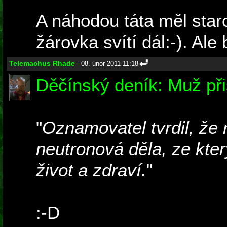
A náhodou táta měl staro
žárovka svítí dál:-). Ale 
Telemachus Rhade
- 08. únor 2011 11:18
Děčínský deník: Muž při
"
Oznamovatel tvrdil, že 
neutronová děla, ze kter
život a zdraví.
"
:-D