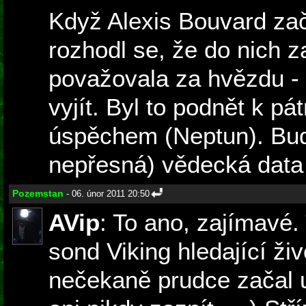
Když Alexis Bouvard zač
rozhodl se, že do nich za
považovala za hvězdu - 
vyjít. Byl to podnět k pá
úspěchem (Neptun). Budi
nepřesná) vědecká data
Pozemstan
- 06. únor 2011 20:50
AVip
: To ano, zajímavé.
sond Viking hledající živ
nečekaně prudce začal u