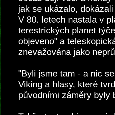
jak se ukázalo, dokázal
V 80. letech nastala v p
terestrických planet týč
objeveno" a teleskopick
znevažována jako nepr
"Byli jsme tam - a nic s
Viking a hlasy, které tv
původními záměry byly 