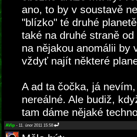
ano, to by v soustavě n
"blízko" té druhé planet
také na druhé straně od
na nějakou anomálii by vě
vždyť najít některé plane
A ad ta čočka, já nevím
nereálné. Ale budiž, kdy
tam dáme nějaké techno
AVip
- 11. únor 2011 15:58