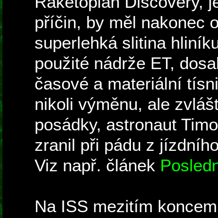
Raketoplán Discovery, je
příčin, by měl nakonec od
superlehká slitina hliník
použité nádrže ET, dosa
časové a materiální tís
nikoli výměnu, ale zvláš
posádky, astronaut Timo
zranil při pádu z jízdníh
Viz např. článek
Posledn
Na ISS mezitím koncem 