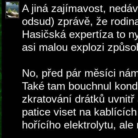
A jiná zajímavost, nedá
odsud) zprávě, že rodina
Hasičská expertíza to ny
asi malou explozi způsobi
No, před pár měsíci nám
Také tam bouchnul konde
zkratování drátků uvnitř 
patice viset na kablícíc
hořícího elektrolytu, ale