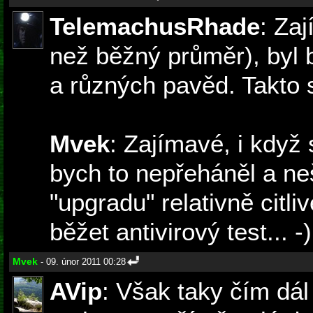
TelemachusRhade
: Za
než běžný průměr), byl b
a různých pavěd. Takto s
Mvek
: Zajímavé, i když 
bych to nepřeháněl a neš
"upgradu" relativně citl
běžet antivirový test... -)
Mvek
- 09. únor 2011 00:28
AVip
: Však taky čím dá