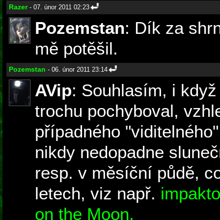
Razer
- 07. únor 2011 02:23
Pozemstan
: Dík za shr
mě potěšil.
Pozemstan
- 06. únor 2011 23:14
AVip
: Souhlasím, i když
trochu pochyboval, vzhl
případného "viditelného
nikdy nedopadne slunečn
resp. v měsíční půdě, co
letech, viz např.
impakt
on the Moon.