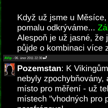
Když už jsme u Měsíce, i
pomalu odkrýváme...
Zá
Alespoň je už jasné, že 
půjde o kombinaci více 
AVip
- 06. únor 2011 22:30
Pozemstan
: K Vikingům
nebyly zpochybňovány, al
místo pro měření - už te
místech "vhodných pro př