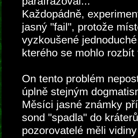
parafrázoval...
Každopádně, experiment 
jasný "fail", protože mís
vyzkoušené jednoduché "v
kterého se mohlo rozbít 
On tento problém nepost
úplně stejným dogmatism
Měsíci jasné známky pří
sond "spadla" do kráterů
pozorovatelé měli vidiny 