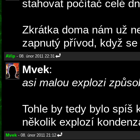
stahovat počítač celé d
Zkrátka doma nám už ne
zapnutý přívod, když se
AVip
- 08. únor 2011 22:31
Mvek
:
asi malou explozi způsobi
Tohle by tedy bylo spíš 
několik explozí kondenzát
Mvek
- 08. únor 2011 21:12