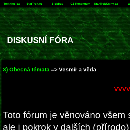
Trekkies.cz
StarTrek.cz
Sickbay
CZ Kontinuum
StarTrekKnihy.cz
W
DISKUSNÍ FÓRA
3) Obecná témata
=> Vesmír a věda
vvvv
Toto fórum je věnováno všem 
ale i pokrok v dalších (přírod