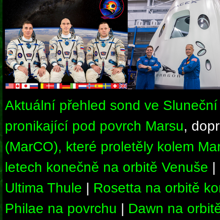
Aktuální přehled sond ve Sluneční
pronikající pod povrch Marsu
, dop
(MarCO), které proletěly kolem Ma
letech konečně na orbitě Venuše
|
Ultima Thule
|
Rosetta na orbitě 
Philae na povrchu
|
Dawn na orbitě