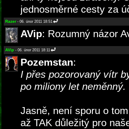
jednosměrné cesty za úč
Razer
- 06. únor 2011 18:51
AVip
: Rozumný názor A
AVip
- 06. únor 2011 18:11
Pozemstan
:
I přes pozorovaný vítr b
po miliony let neměnný.
Jasně, není sporu o tom, 
až TAK důležitý pro naš