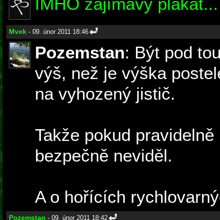
IMHO zajímavý plakát...
Mvek
- 09. únor 2011 18:46
Pozemstan
: Být pod to
výš, než je výška postel
na vyhozený jistič.
Takže pokud pravidelně n
bezpečně neviděl.
A o hořících rychlovarný
Pozemstan
- 09. únor 2011 18:42