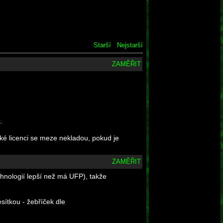
Starší
Nejstarší
ZAMĚŘIT
.
ké licenci se meze nekladou, pokud je
ZAMĚŘIT
echnologií lepší než má UFP), takže
sítkou - žebříček dle