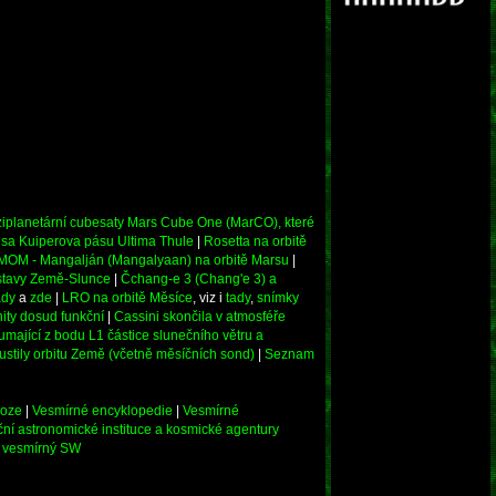
iplanetární cubesaty Mars Cube One (MarCO), které
esa Kuiperova pásu Ultima Thule
|
Rosetta na orbitě
MOM - Mangalján (Mangalyaan) na orbitě Marsu
|
ustavy Země-Slunce
|
Čchang-e 3 (Chang'e 3) a
ady
a
zde
|
LRO na orbitě Měsíce
, viz i
tady
,
snímky
ty dosud funkční
|
Cassini skončila v atmosféře
mající z bodu L1 částice slunečního větru a
stily orbitu Země (včetně měsíčních sond)
|
Seznam
loze
|
Vesmírné encyklopedie
|
Vesmírné
ní astronomické instituce a kosmické agentury
či vesmírný SW