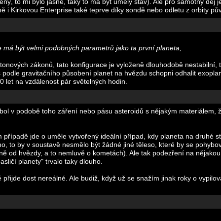
ený, to mi bylo jasné, taky to má být umělý stav). Ale pro samotný děj j
ně i Kirkovou Enterprise také teprve díky sondě nebo odletu z orbity pů
 má být velmi podobných parametrů jako ta první planeta,
tonových zákonů, tato konfigurace je vyloženě dlouhodobě nestabilní, t
 podle gravitačního působení planet na hvězdu schopni odhalit exoplan
00 let na vzdálenost pár světelných hodin.
ábol v podobě toho záření nebo pásu asteroidů s nějakým materiálem, že
ém případě jde o uměle vytvořený ideální případ, kdy planeta na druhé
o, to by v soustavě nesmělo být žádné jiné těleso, které by se pohybova
ně od hvězdy, a to nemluvě o kometách). Ale tak podezření na nějakou a
asličí planety" trvalo taky dlouho.
přijde dost nereálné. Ale budiž, když už se snažím jinak roky o vypilo