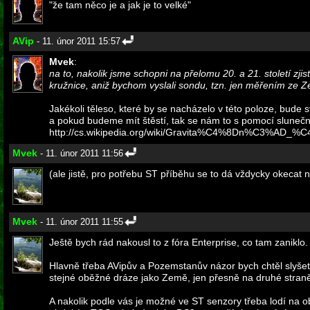
"že tam něco je a jak je to velké"
AVip
- 11. únor 2011 15:57
Mvek
:
na to, nakolik jsme schopni na přelomu 20. a 21. století zji
kružnice, aniž bychom vyslali sondu, tzn. jen měřením ze 
Jakékoli těleso, které by se nacházelo v této poloze, bude sv
a pokud budeme mít štěstí, tak se nám to s pomocí sluneční 
http://cs.wikipedia.org/wiki/Gravita%C4%8Dn%C3%AD
Mvek
- 11. únor 2011 11:56
(ale jistě, pro potřebu ST příběhu se to dá vždycky okecat
Mvek
- 11. únor 2011 11:55
Ještě bych rád nakousl to z fóra Enterprise, co tam zaniklo.
Hlavně třeba AVipův a Pozemstanův názor bych chtěl slyšet, j
stejné oběžné dráze jako Země, jen přesně na druhé straně
A nakolik podle vás je možné ve ST senzory třeba lodí na o