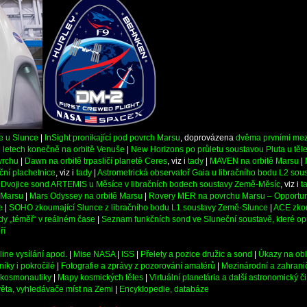
e u Slunce
|
InSight pronikající pod povrch Marsu
, doprovázena
dvěma prvními mez
i letech konečně na orbitě Venuše
|
New Horizons po průletu soustavou Pluta u těl
vrchu
|
Dawn na orbitě trpasličí planetě Ceres
, viz i
tady
|
MAVEN na orbitě Marsu
|
ční plachetnice
, viz i
tady
|
Astrometrická observatoř Gaia u libračního bodu L2 so
|
Dvojice sond ARTEMIS u Měsíce v libračních bodech soustavy Země-Měsíc
, viz i
t
 Marsu
|
Mars Odyssey na orbitě Marsu
|
Rovery MER na povrchu Marsu – Opportuni
e
|
SOHO zkoumající Slunce z libračního bodu L1 soustavy Země-Slunce
|
ACE zkou
dy „téměř“ v reálném čase
|
Seznam funkčních sond ve Sluneční soustavě, které opu
ří
line vysílání apod.
|
Mise NASA
|
ISS
|
Přelety a pozice družic a sond
|
Úkazy na ob
íky i pokročilé
|
Fotografie a zprávy z pozorování amatérů
|
Mezinárodní a zahranič
a kosmonautiky
|
Mapy kosmických těles
|
Virtuální planetária a další astronomický 
věta, vyhledávače míst na Zemi
|
Encyklopedie, databáze