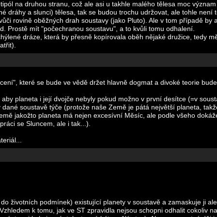
otipól na druhou stranu, což ale asi u takhle malého tělesa moc význ
 dráhy a slunci) tělesa, tak se budou trochu udržovat, ale tohle není t
ůči rovině oběžných drah soustavy (jako Pluto). Ale v tom případě by a
. Prostě mít "počechranou soustavu", a to kvůli tomu odhalení.
chýlené dráze, která by přesně kopírovala oběh nějaké družice, tedy 
řit).
ícení", které se bude ve vědě držet hlavně dogmat a divoké teorie bude
 aby planeta i její dvojče nebyly pokud možno v první desítce (=v sou
les v dané soustavě týče (protože naše Země je pátá největší planeta, tak
Země jakožto planeta má nejen excesívní Měsíc, ale podle všeho dokáže g
ráci se Sluncem, ale i tak...).
eriál...
(co do životních podmínek) existující planety v soustavě a zamaskuje ji a
Vzhledem k tomu, jak ve ST zpravidla nejsou schopni odhalit cokoliv na 