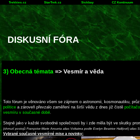
Trekkies.cz
StarTrek.cz
Sickbay
CZ Kontinuum
DISKUSNÍ FÓRA
3) Obecná témata
=> Vesmír a věda
Toto fórum je věnováno všem se zájmem o astronomii, kosmonautiku, průzku
politice
a zároveň převzalo zaměření na širší vědu z dnes již čistě
počítačo
vesmíru v současné době
.
Stejně jako v každé svobodné společnosti by i zde měla být ve skutky pro
(shrnutí postojů Françoise-Marie Aroueta alias Voltairea podle Evelyn Beatrice Hall(ové) alias 
Vybrané současné vesmírné mise a novinky: