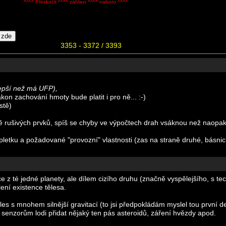
^^^^ Přeskočit ^^^^ záhlaví ^^^^ nahoru ^^^^
3353 - 3372 / 3393
lepší než má UFP),
kon zachování hmoty bude platit i pro ně... :-)
stě)
ě rušivých prvků, spíš se chyby ve výpočtech drah vsáknou než naopak
letku a požadované "provozní" vlastnosti (zas na straně druhé, básnic
ace z té jedné planety, ale dílem cizího druhu (značně vyspělejšího, s t
ení existence tělesa.
les s mnohem silnější gravitací (to jsi předpokládám myslel tou první de
 senzorům lodi přidat nějaký ten pás asteroidů, záření hvězdy apod.