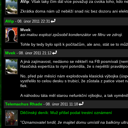
AVip
: Však taky čím dál více považuji za cvoka toho, kdo
Zkrátka doma nám už neběží snad nic bez dozoru ani elekt
AVip
- 08. únor 2011 22:31
Mvek
:
asi malou explozi způsobil kondenzátor ve filtru ve zdroji.
Tohle by tedy bylo spíš k počítačům, ale ano, stát se to může
Mvek
- 08. únor 2011 21:12
A jiná zajímavost, nedávno se někteří na FB posmívali (nemy
Hasičská expertíza to nyní potvrdila, že s největší pravděpo
No, před pár měsíci nám explodovala klasická výbojka (úspo
vystřelilo to celou desku s trubicí, že zůstala z patice viset
flek.
A náhodou táta měl starou nefunkční výbojku, a tak vyměnil el
Telemachus Rhade
- 08. únor 2011 11:18
Děčínský deník: Muž přišel podat trestní oznámení
"
Oznamovatel tvrdil, že majitel domu umístil na balkóny ultr