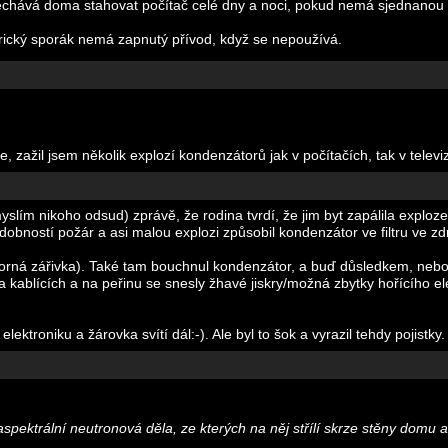
 nechává doma stahovat počítač celé dny a noci, pokud nemá sjednanou 
rický sporák nemá zapnutý přívod, když se nepoužívá.
, zažil jsem několik explozí kondenzátorů jak v počítačích, tak v televiz
slím nikoho odsud) zprávě, že rodina tvrdí, že jim byt zapálila exploze
dobností požár a asi malou explozi způsobil kondenzátor ve filtru ve zdr
rná zářivka). Také tam bouchnul kondenzátor, a buď důsledkem, nebo př
 na kablících a na peřinu se snesly žhavé jiskry/možná zbytky hořícího el
ektroniku a žárovka svítí dál:-). Ale byl to šok a vyrazil tehdy pojistky.
aspektrální neutronová děla, ze kterých na něj střílí skrze stěny domu a