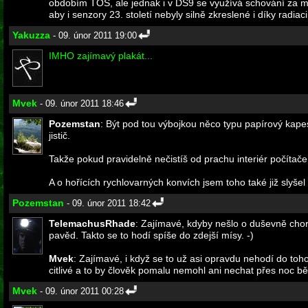
obdobím TOS, ale jednak i v DS9 se využívá schování za měsí
aby i senzory 23. století nebyly silně zkreslené i díky radiac
Yakuzza
- 09. únor 2011 19:00
IMHO zajímavý plakát...
Mvek
- 09. únor 2011 18:46
Pozemstan
: Být pod tou výbojkou něco typu papírový kapes
jistič.
Takže pokud pravidelně nečistíš od prachu interiér počítače
A o hořících rychlovarných konvích jsem toho také již slyšel
Pozemstan
- 09. únor 2011 18:42
TelemachusRhade
: Zajímavé, kdyby nešlo o duševně chor
pavěd. Takto se to hodí spíše do zdejší mísy. -)
Mvek
: Zajímavé, i když se to už asi opravdu nehodí do toho
citlivé a to by člověk pomalu nemohl ani nechat přes noc běže
Mvek
- 09. únor 2011 00:28