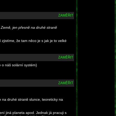
ZAMĚŘIT
ako Země, jen přesně na druhé straně
zjistíme, že tam něco je s jak je to velké
ZAMĚŘIT
e o náš solární systém)
ZAMĚŘIT
je na druhé straně slunce, teoreticky na
í jiná planeta apod. Jednak já pracuji s