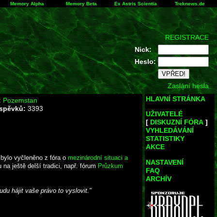
Memory Alpha
Memory Beta
Ex Astris Scientia
Treknews.de
REGISTRACE
Nick:
Heslo:
Zaslání hesla
HLAVNÍ STRÁNKA
:
Pozemstan
íspěvků:
3393
UŽIVATELÉ
[
DISKUZNÍ FÓRA
]
VYHLEDÁVÁNÍ
STATISTIKY
AKCE
 bylo vyčleněno z fóra o
mezinárodní situaci a
NASTAVENÍ
na ještě delší tradici, např. fórum
Průzkum
FAQ
ARCHÍV
du hájit vaše právo to vyslovit."