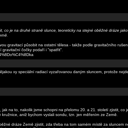
stit, co je na druhé straně slunce, teoreticky na stejné oběžné dráze j
Země.
ou gravitací působit na ostatní tělesa - takže podle gravitačního rušení 
gravitační čočky podaří i "spatřit".
_%C4%8Do%C4%8Dka
 nějakou xy speciální radiací vyzařovanou daným sluncem, protože nejd
ak na to, nakolik jsme schopni na přelomu 20. a 21. století zjistit, co 
 kružnice, aniž bychom vyslali sondu, tzn. jen měřením ze Země.
běžné dráze Země zjistit, zda třeba na tom samém místě za sluncem nen