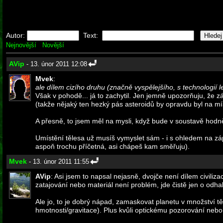
Autor:
Text:
Nejnovější
Novější
AVip
- 13. únor 2011 12:08
Mvek
:
ale dílem cizího druhu (značně vyspělejšího, s technologií 
Však v pohodě... já to zachytil. Jen jemně upozorňuju, že zá
(takže nějaký ten hezký pás asteroidů by opravdu byl na mí
A přesně, to jsem měl na mysli, když bude v soustavě hodn
Umístění tělesa už musíš vymyslet sám - i s ohledem na záp
aspoň trochu příčetná, asi chápeš kam směřuju).
Mvek
- 13. únor 2011 11:55
AVip
: Asi jsem to napsal nejasně, dvojče není dílem civiliz
zatajování nebo materiál není problém, jde čistě jen o odhal
Ale jo, to je dobrý nápad, zamaskovat planetu v množství tě
hmotnosti/gravitace). Plus kvůli optickému pozorování nebo