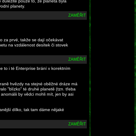
e důležité pouze to, že planeta byla
vodní planety.
ZAMĚŘIT
o za prvé, takže se dají očekávat
etu na vzdálenost desítek či stovek
ZAMĚŘIT
 to i té Enterprise brání v korektním
 straně hvězdy na stejné oběžné dráze má
lo "blízko" té druhé planetě (tzn. třeba
nomálii by vědci mohli mít, jen by asi
vanější dílko, tak tam dáme nějaké
ZAMĚŘIT