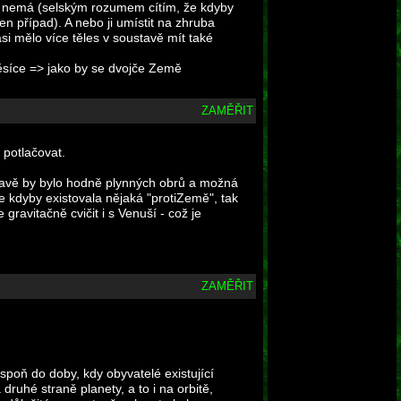
am nemá (selským rozumem cítím, že kdyby
en případ). A nebo ji umístit na zhruba
si mělo více těles v soustavě mít také
měsíce => jako by se dvojče Země
ZAMĚŘIT
 potlačovat.
stavě by bylo hodně plynných obrů a možná
že kdyby existovala nějaká "protiZemě", tak
ravitačně cvičit i s Venuší - což je
ZAMĚŘIT
lespoň do doby, kdy obyvatelé existující
druhé straně planety, a to i na orbitě,