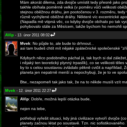
Mám akorát dilema, zda dvojče umístit tedy přesně jako pr
takhle obíhala poměrně velká (v poměru vůči velikosti oběžné
stejnou oběžnou dráhu, jen pootočenou v 3. rozměru, tedy v
různě vychýlené oběžné dráhy. Některé víc excentrické apod
(Napadla mě vtipná věc, co kdyby dvojče obíhalo po tak vy
pohybovalo stále za Měsícem, takže bychom ho nemohli spat
AVip
- 13. únor 2011 08:02
Mvek
: No půjde to, ale bude to drhnout...
asi tam budeš chtít mít nějaké zpátečnické společenské "zř
Kdybych něco podobného páchal já, tak bych si dal záležet,
i nějaký ten teoretický plynný trpaslík), co se velikosti tě
by to s celou soustavou zvládalo pěkně cvičit a například, 
planeta jen nepatrně menší a nepochybuji, že je to ve spolup
Btw., nezapomeň tak jako tak, že na to někde musíš vzít mat
Mvek
- 12. únor 2011 22:27
AVip
: Dobře, možná lepší otázka bude,
nejen na tebe,
potřebuji vyřešit situaci, kdy jiná civilizace vytvoří dvojče 
planety začnou létat po soustavě. Tzn. nic sofistikovaného. 