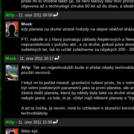
přišlo mi to vhodné takto (jo, že není takový stav moc přiroz
objevena až s technologií zhruba 60.let až do dnes, a ideál
AVip
- 12. únor 2011 09:08
Mvek
:
kdy planeta na druhé straně hvězdy na stejné oběžné dráze
FYI, nakolik si z hlavy pamatuju základy Keplerových a New
nepravidelnosti v pohybu atd., a za druhé, pokud jsme dnes
světelných let, tak to určitě zvládneme za nějakých 200 - 3
Mvek
- 11. únor 2011 20:17
AVip
: Tak asi nejjednodušší bude si přidat nějaký technobl
použití senzorů.
I když mi to pořád nesedí, gravitační rušení proto, že v m
být velmi podobných parametrů jako ta první planeta, ale an
žádná další planeta, která by někdy byla také na druhé stra
nebylo jasné, co kde, to je, vždyť najít některé planety a "trp
A ad ta čočka, já nevím, mně to vzhledem k sluneční koróně 
technobláboly.
AVip
- 11. únor 2011 15:58
Mělo být: