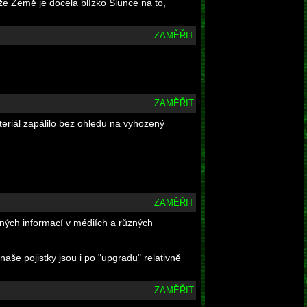
 že Země je docela blízko Slunce na to,
ZAMĚŘIT
ZAMĚŘIT
teriál zapálilo bez ohledu na vyhozený
ZAMĚŘIT
ených informací v médiích a různých
aše pojistky jsou i po "upgradu" relativně
ZAMĚŘIT