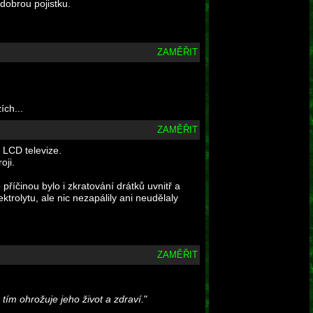
dobrou pojistku.
ZAMĚŘIT
ích...
ZAMĚŘIT
 LCD televize.
oji.
íčinou bylo i zkratování drátků uvnitř a
ektrolytu, ale nic nezapálily ani neudělaly
ZAMĚŘIT
 tím ohrožuje jeho život a zdraví.
"