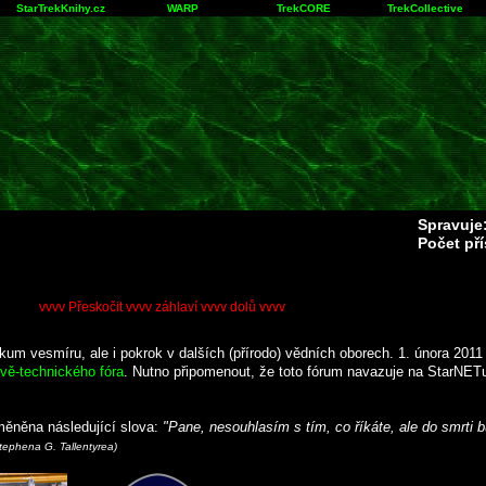
StarTrekKnihy.cz
WARP
TrekCORE
TrekCollective
Spravuje
Počet př
vvvv Přeskočit vvvv záhlaví vvvv dolů vvvv
m vesmíru, ale i pokrok v dalších (přírodo) vědních oborech. 1. února 2011
vě-technického fóra
. Nutno připomenout, že toto fórum navazuje na StarNETu 
měněna následující slova:
"Pane, nesouhlasím s tím, co říkáte, ale do smrti bu
Stephena G. Tallentyrea)