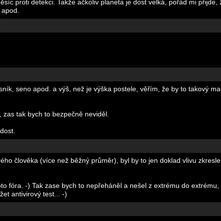
c proti detekci. Takže ačkoliv planeta je dost velká, pořád mi přijde,
i apod.
ník, seno apod. a výš, než je výška postele, věřím, že by to takový ma
, zas tak bych to bezpečně neviděl.
 dost.
ého člověka (více než běžný průměr), byl by to jen doklad vlivu zkresl
to fóra. -) Tak zase bych to nepřeháněl a nešel z extrému do extrému, n
t antivirový test... -)