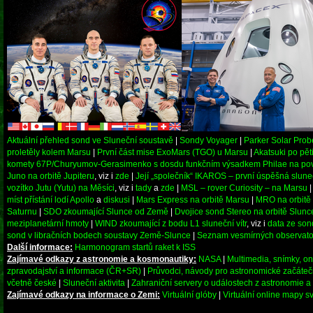
Aktuální přehled sond ve Sluneční soustavě
|
Sondy Voyager
|
Parker Solar Prob
proletěly kolem Marsu
|
První část mise ExoMars (TGO) u Marsu
|
Akatsuki po pět
komety 67P/Churyumov-Gerasimenko s dosdu funkčním výsadkem Philae na po
Juno na orbitě Jupiteru
, viz i
zde
|
Její „společník“ IKAROS – první úspěšná slune
vozítko Jutu (Yutu) na Měsíci
, viz i
tady
a
zde
|
MSL – rover Curiosity – na Marsu
míst přístání lodí Apollo
a
diskusi
|
Mars Express na orbitě Marsu
|
MRO na orbitě
Saturnu
|
SDO zkoumající Slunce od Země
|
Dvojice sond Stereo na orbitě Slunc
meziplanetární hmoty
|
WIND zkoumající z bodu L1 sluneční vítr
, viz i
data ze son
sond v libračních bodech soustavy Země-Slunce
|
Seznam vesmírných observato
Další informace:
Harmonogram startů raket k ISS
Zajímavé odkazy z astronomie a kosmonautiky:
NASA
|
Multimedia, snímky, on
zpravodajství a informace (ČR+SR)
|
Průvodci, návody pro astronomické začátečn
včetně české
|
Sluneční aktivita
|
Zahraniční servery o událostech z astronomie 
Zajímavé odkazy na informace o Zemi:
Virtuální glóby
|
Virtuální online mapy s