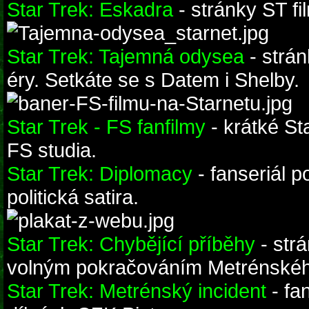
Star Trek: Eskadra
- stránky ST f
Star Trek: Tajemná odysea
- strá
éry. Setkáte se s Datem i Shelby.
Star Trek - FS fanfilmy
- krátké St
FS studia.
Star Trek: Diplomacy
- fanseriál p
politická satira.
Star Trek: Chybějící příběhy
- strá
volným pokračováním Metrénského
Star Trek: Metrénský incident
- fa