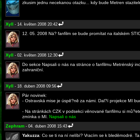
zkusim jednu necekanou otazku... kdy bude Metren staziteln
Xyll
- 14. květen 2008 20:42
12. 05. 2008 Ná? fanfilm se bude promítat na italském STIC
Xyll
- 02. květen 2008 12:30
Do sekce Napsali o nás na stránce o fanfilmu Metrénský inci
zahraniční.
Xyll
- 18. duben 2008 09:56
Pár novinek:
- Ostravská mise je úspě?ně za námi. Dal?í projekce MI bud
- Na stránkách CZK v podsekci věnované fanfilmu si mů?ete
zmínka o MI.
Napsali o nás
Zephram
- 04. duben 2008 15:43
Yakuzza
: Co se ti na ní nelíbí? Vracím se k bleděmodré. Ta