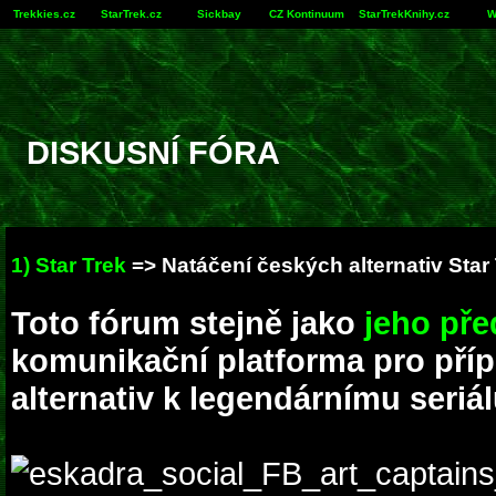
Trekkies.cz
StarTrek.cz
Sickbay
CZ Kontinuum
StarTrekKnihy.cz
W
DISKUSNÍ FÓRA
1) Star Trek
=> Natáčení českých alternativ Star
Toto fórum stejně jako
jeho př
komunikační platforma pro pří
alternativ k legendárnímu seriál