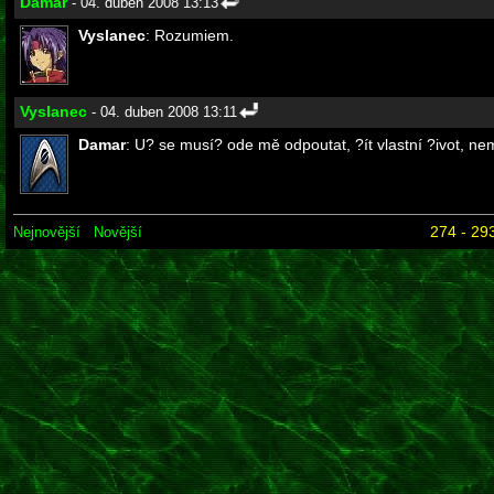
Damar
- 04. duben 2008 13:13
Vyslanec
: Rozumiem.
Vyslanec
- 04. duben 2008 13:11
Damar
: U? se musí? ode mě odpoutat, ?ít vlastní ?ivot, ne
274 - 293
Nejnovější
Novější