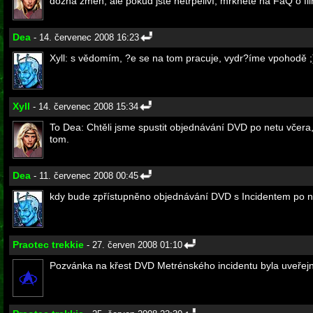
dozná změn, ale pokud jste netrpěliví, mrkněte na FaQ o fil
Dea
- 14. červenec 2008 16:23
Xyll: s vědomím, ?e se na tom pracuje, vydr?íme vpohodě ;
Xyll
- 14. červenec 2008 15:34
To Dea: Chtěli jsme spustit objednávání DVD po netu včera, 
tom.
Dea
- 11. červenec 2008 00:45
kdy bude zpřístupněno objednávání DVD s Incidentem po 
Praotec trekkie
- 27. červen 2008 01:10
Pozvánka na křest DVD Metrénského incidentu byla uveřejně