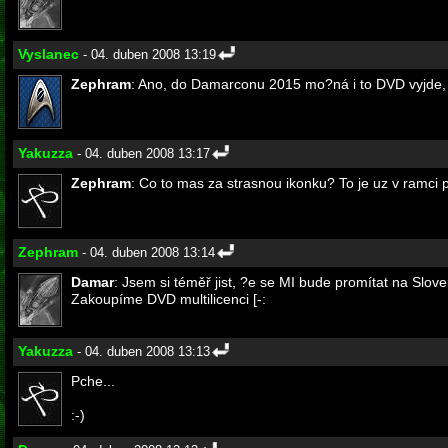
Vyslanec
- 04. duben 2008 13:19
Zephram
: Ano, do Damarconu 2015 mo?ná i to DVD vyjde, 
Yakuzza
- 04. duben 2008 13:17
Zephram
: Co to mas za strasnou ikonku? To je uz v ramci pr
Zephram
- 04. duben 2008 13:14
Damar
: Jsem si téměř jist, ?e se MI bude promítat na Slo
Zakoupíme DVD multilicenci [-:
Yakuzza
- 04. duben 2008 13:13
Pche...
:-)