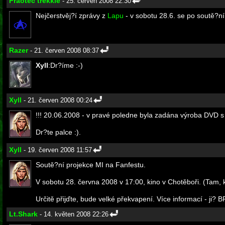
Praotec trekkie
- 25. červen 2008 22:30
Nejčerstvěj?í zprávy z
Lapu
- v sobotu 28.6. se po soutě?ní
Razer
- 21. červen 2008 08:37
Xyll
:Dr?íme :-)
Xyll
- 21. červen 2008 00:24
!!! 20.06.2008 - v pravé poledne byla zadána výroba DVD s 
Dr?te palce :).
Xyll
- 19. červen 2008 11:57
Soutě?ní projekce MI na Fanfestu.
V sobotu 28. června 2008 v 17:00, kino v Chotěboři. (Tam, k
Určitě přijďte, bude velké překvapení. Více informací - ji? B
Lt.Shark
- 14. květen 2008 22:26