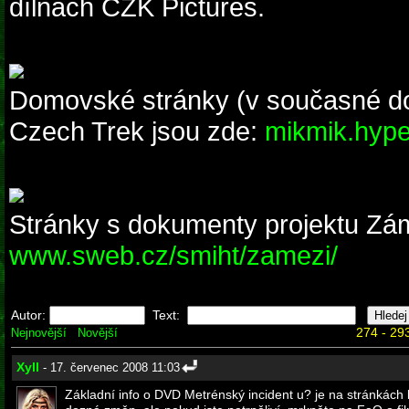
dílnách CZK Pictures.
Domovské stránky (v současné do
Czech Trek jsou zde:
mikmik.hyper
Stránky s dokumenty projektu Zám
www.sweb.cz/smiht/zamezi/
Autor:
Text:
274 - 293
Nejnovější
Novější
Xyll
- 17. červenec 2008 11:03
Základní info o DVD Metrénský incident u? je na stránkách