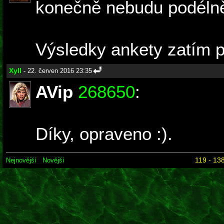
konečně nebudu podélně
Výsledky ankety zatím 
Xyll
- 22. červen 2016 23:35
AVip
268650
:
Díky, opraveno :).
119 - 138
Nejnovější
Novější