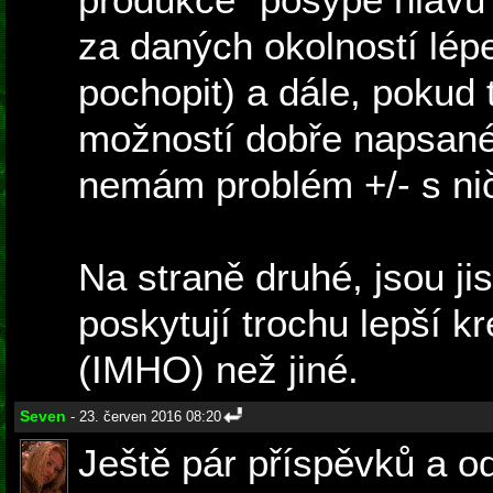
za daných okolností lép
pochopit) a dále, pokud 
možností dobře napsané
nemám problém +/- s ni
Na straně druhé, jsou jis
poskytují trochu lepší k
(IMHO) než jiné.
Seven
- 23. červen 2016 08:20
Ještě pár příspěvků a od