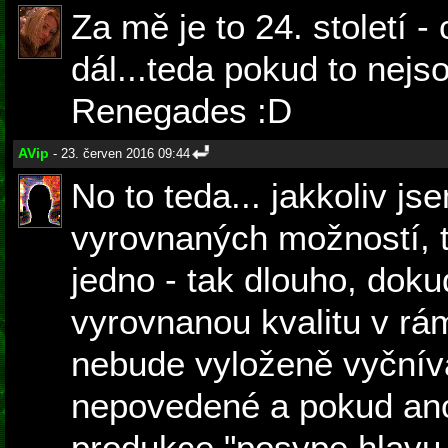
Za mě je to 24. století - 
dál...teda pokud to nejs
Renegades :D
AVip
- 23. červen 2016 09:44
No to teda... jakkoliv js
vyrovnaných možností, t
jedno - tak dlouho, dok
vyrovnanou kvalitu v rám
nebude vyloženě vyčnív
nepovedené a pokud ano,
produkce "posype hlavu 