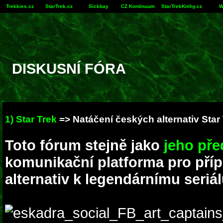
Trekkies.cz
StarTrek.cz
Sickbay
CZ Kontinuum
StarTrekKnihy.cz
W
DISKUSNÍ FÓRA
1) Star Trek
=> Natáčení českých alternativ Star
Toto fórum stejně jako
jeho př
komunikační platforma pro pří
alternativ k legendárnímu seriál