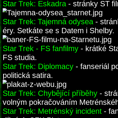
Star Trek: Eskadra
- stránky ST f
Star Trek: Tajemná odysea
- strá
éry. Setkáte se s Datem i Shelby.
Star Trek - FS fanfilmy
- krátké St
FS studia.
Star Trek: Diplomacy
- fanseriál p
politická satira.
Star Trek: Chybějící příběhy
- strá
volným pokračováním Metrénského
Star Trek: Metrénský incident
- fa