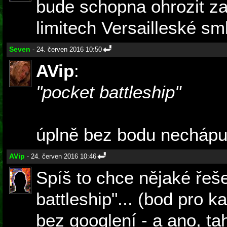
bude schopna ohrozit za
limitech Versailleské sml
Seven
- 24. červen 2016 10:50
AVip
:
"pocket battleship"
úplně bez bodu nechápu 
AVip
- 24. červen 2016 10:46
Spíš to chce nějaké řeše
battleship"... (bod pro k
bez googlení - a ano, tah