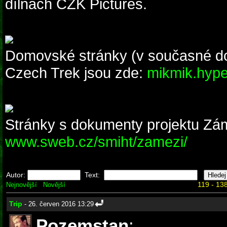
dílnách CZK Pictures.
Domovské stránky (v současné do
Czech Trek jsou zde:
mikmik.hyper
Stránky s dokumenty projektu Zám
www.sweb.cz/smiht/zamezi/
Autor:
Text:
119 - 138
Nejnovější
Novější
Trip
- 26. červen 2016 13:29
Pozemstan
: