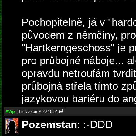
Pochopitelně, já v "hard
původem z němčiny, pro
"Hartkerngeschoss" je 
pro průbojné náboje... al
opravdu netroufám tvrdit
průbojná střela tímto z
jazykovou bariéru do angl
AVip
- 15. květen 2020 15:54
Pozemstan
: :-DDD