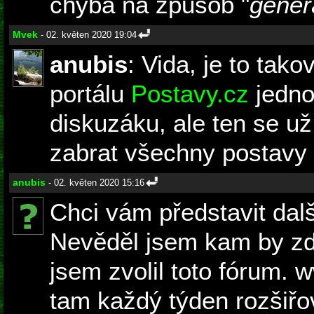
chyba na způsob "
gener
Mvek
- 02. květen 2020 19:04
anubis
: Vida, je to ta
portálu
Postavy.cz
jedno
diskuzáku, ale ten se u
zabrat všechny postavy z
anubis
- 02. květen 2020 15:16
Chci vám představit dal
Nevěděl jsem kam by zde
jsem zvolil toto fórum. 
tam každý týden rozšiřo