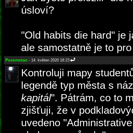
úsloví?
"Old habits die hard" je 
ale samostatně je to pro
Pozemstan
- 14. květen 2020 18:23
Kontroluji mapy student
legendě typ města s ná
kapitál
". Pátrám, co to
zjišťuji, že v podkladov
uvedeno "Administrative c