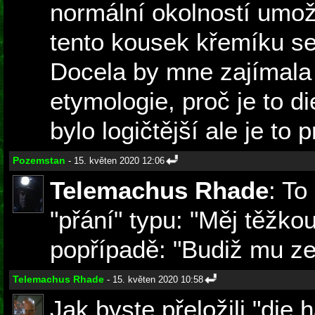
normální okolností umo
tento kousek křemíku se
Docela by mne zajímala
etymologie, proč je to d
bylo logičtější ale je to 
Pozemstan
- 15. květen 2020 12:06
Telemachus Rhade
: To
"přání" typu: "Měj těžko
popřípadě: "Budiž mu z
Telemachus Rhade
- 15. květen 2020 10:58
Jak byste přeložili "die