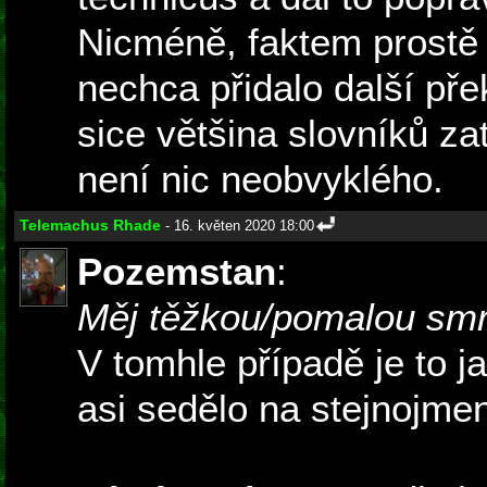
Nicméně, faktem prostě 
nechca přidalo další př
sice většina slovníků zat
není nic neobvyklého.
Telemachus Rhade
- 16. květen 2020 18:00
Pozemstan
:
Měj těžkou/pomalou smr
V tomhle případě je to j
asi sedělo na stejnojmen