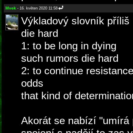
Mvek
- 16. květen 2020 11:58
Výkladový slovník příli
die hard
1: to be long in dying
such rumors die hard
2: to continue resistanc
odds
that kind of determinati
Akorát se nabízí "umírá 
spojení s nadějí to zas 