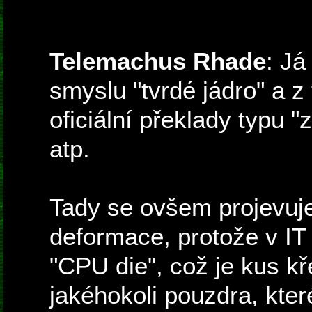
Telemachus Rhade
: Já
smyslu "tvrdé jádro" a z
oficiální překlady typu "z
atp.
Tady se ovšem projevuje
deformace, protože v I
"CPU die", což je kus k
jakéhokoli pouzdra, kte