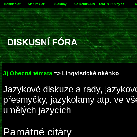
Trekkies.cz
StarTrek.cz
Sickbay
CZ Kontinuum
StarTrekKnihy.cz
W
DISKUSNÍ FÓRA
3) Obecná témata
=> Lingvistické okénko
Jazykové diskuze a rady, jazykové 
přesmyčky, jazykolamy atp. ve vš
umělých jazycích
Památné citáty
: