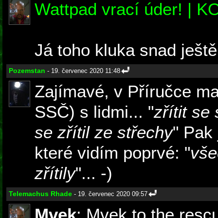
Wattpad vrací úder! | 
Já toho kluka snad ještě
Pozemstan
- 19. červenec 2020 11:48
Zajímavé, v Příručce mají
SSČ) s lidmi... "
zřítit s
se zřítil ze střechy
" Pak 
které vidím poprvé: "
vše
zřítily
"... -)
Telemachus Rhade
- 19. červenec 2020 09:57
Mvek
: Mvek to the resc