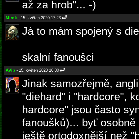
až za hrob"... -)
Mirak
- 15. květen 2020 17:23
Já to mám spojený s die
skalní fanoušci
AVip
- 15. květen 2020 16:00
Jinak samozřejmě, angli
"diehard" i "hardcore", 
hardcore" jsou často sy
fanoušků)... byť osobně
ještě ortodoxnější než "