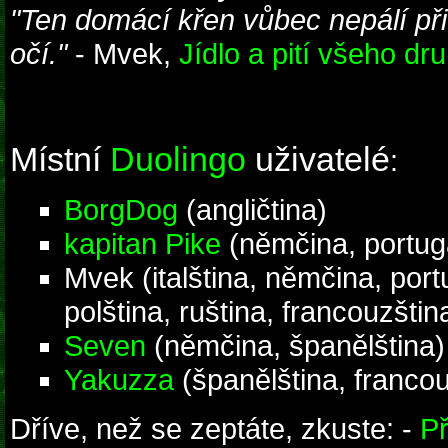
"Ten domácí křen vůbec nepálí při 
očí."
- Mvek,
Jídlo a pití všeho dr
Místní
Duolingo
uživatelé
:
BorgDog
(angličtina)
kapitan Pike
(němčina, portuga
Mvek (italština, němčina, port
polština, ruština, francouzštin
Seven
(němčina, španělština)
Yakuzza
(španělština, francou
Dříve, než se zeptáte, zkuste: -
Př