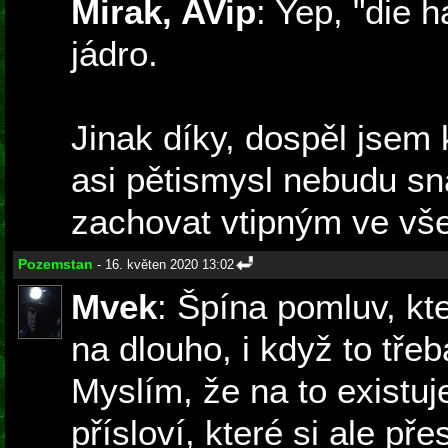
Mirak, AVip
: Yep, "die h
jádro.
Jinak díky, dospěl jsem 
asi pětismysl nebudu sn
zachovat vtipným ve vš
Pozemstan
- 16. květen 2020 13:02
Mvek
: Špína pomluv, kt
na dlouho, i když to třeb
Myslím, že na to existuj
přísloví, které si ale p