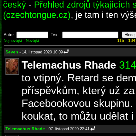
český
-
Přehled zdrojů týkajících 
(czechtongue.cz)
, je tam i ten výš
Autor:
Text:
115 - 134
Nejnovější
Novější
Seven
- 14. listopad 2020 10:09
Telemachus Rhade
31
to vtipný. Retard se de
příspěvkům, který už za
Facebookovou skupinu.
koukat, to můžu udělat 
Telemachus Rhade
- 07. listopad 2020 22:41