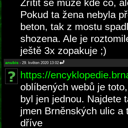
Zřítit se může kde co, al
Pokud ta žena nebyla p
beton, tak z mostu spadl
shozena. Ale je roztomil
ještě 3x zopakuje ;)
anubis
- 29. květen 2020 13:02
https://encyklopedie.brn
oblíbených webů je toto
byl jen jednou. Najdete
jmen Brněnských ulic a 
dříve