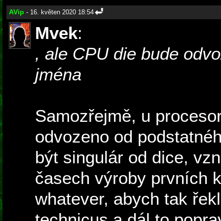
AVip
- 16. květen 2020 18:54
Mvek
:
, ale CPU die bude odv
jména
Samozřejmě, u procesoru
odvozeno od podstatnéh
být singulár od dice, vz
časech výroby prvních k
whatever, abych tak řekl
technicus a dál to popr