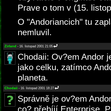
Prave o tom v (15. listo
O "Andoriancich" tu zap
nemluvil.
Zirland
- 16. listopad 2001 21:05
Chodaii: Ov?em Andor j
jako celku, zatímco And
planeta.
Chodaii
- 16. listopad 2001 18:27
Správně je ov?em Andor
co? přebíjí Enterprise. Pl