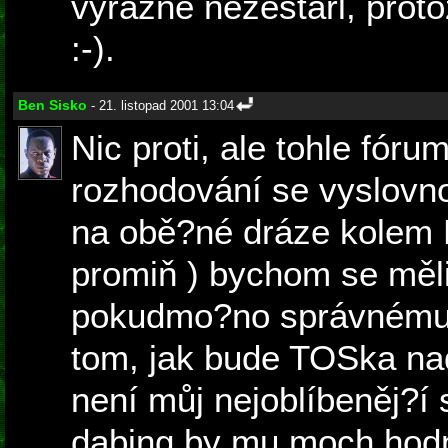
vyrazne nezestarl, proto
:-).
Ben Sisko
- 21. listopad 2001 13:04
Nic proti, ale tohle fóru
rozhodování se vyslovno
na obě?né dráze kolem E
promiň ) bychom se měli
pokudmo?no správnému 
tom, jak bude TOSka na
není můj nejoblíbeněj?í 
dabing by mu moch hodn