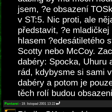
jsem, ?e obsazení TOSk
v ST:5. Nic proti, ale ně
představit, ?e mladičkej
hlasem ?edesátiletého s
Scotty nebo McCoy. Zac
dabéry: Spocka, Uhuru 
rád, kdybysme si sami vy
dabéry a potom je pouze 
těch rolí budou obsazeni
Pantarei
- 19. listopad 2001 13:22