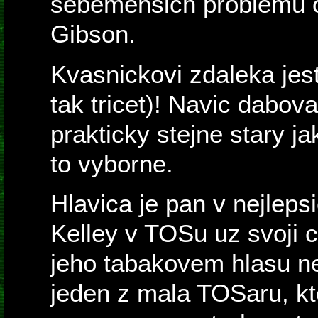
sebemensich problemu 
Gibson.
Kvasnickovi zdaleka jes
tak tricet)! Navic dabov
prakticky stejne stary 
to vyborne.
Hlavica je pan v nejlepsi
Kelley v TOSu uz svoji c
jeho tabakovem hlasu n
jeden z mala TOSaru, kte