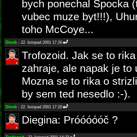
bych ponechal Spocka (ta
vubec muze byt!!!), Uhu
toho McCoye...
Dimik
- 22. listopad 2001 17:26
Trofozoid. Jak se to ri
zahraje, ale napak je to
Mozna se to rika o strizl
by sem ted nesedlo :-).
Dimik
- 22. listopad 2001 17:20
Diegina: Próóóóóč ?