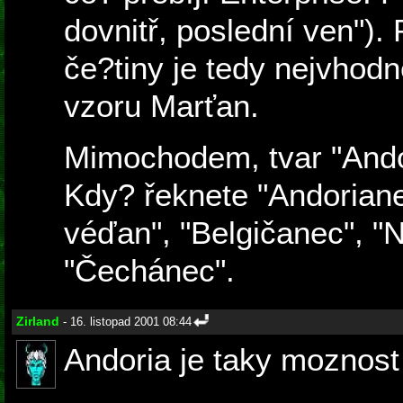
dovnitř, poslední ven").
če?tiny je tedy nejvhodn
vzoru Marťan.
Mimochodem, tvar "Ando
Kdy? řeknete "Andorianec
véďan", "Belgičanec", 
"Čechánec".
Zirland
- 16. listopad 2001 08:44
Andoria je taky moznost