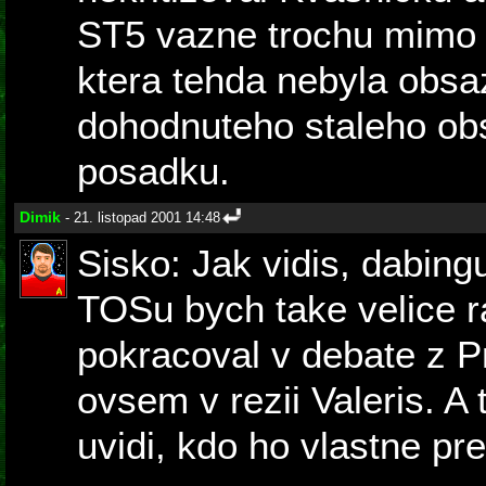
ST5 vazne trochu mimo a
ktera tehda nebyla obs
dohodnuteho staleho ob
posadku.
Dimik
- 21. listopad 2001 14:48
Sisko: Jak vidis, dabin
TOSu bych take velice r
pokracoval v debate z 
ovsem v rezii Valeris. A
uvidi, kdo ho vlastne pr