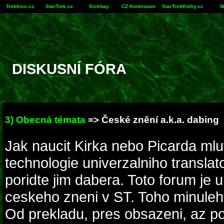
Trekkies.cz
StarTrek.cz
Sickbay
CZ Kontinuum
StarTrekKnihy.cz
W
DISKUSNÍ FÓRA
3) Obecná témata
=> České znění a.k.a. dabing
Jak naucit Kirka nebo Picarda mlu
technologie univerzalniho transla
poridte jim dabera. Toto forum je 
ceskeho zneni v ST. Toho minuleh
Od prekladu, pres obsazeni, az p