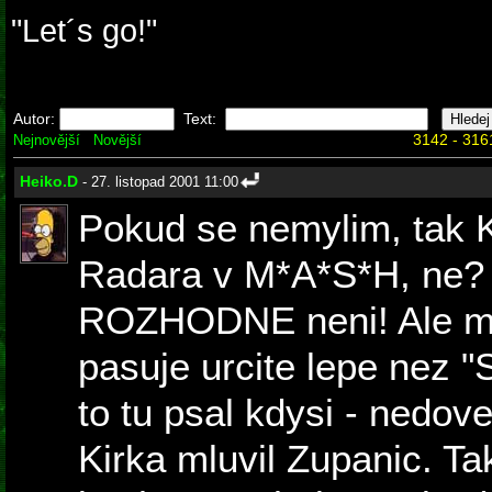
"Let´s go!"
Autor:
Text:
3142 - 316
Nejnovější
Novější
Heiko.D
- 27. listopad 2001 11:00
Pokud se nemylim, tak K
Radara v M*A*S*H, ne? N
ROZHODNE neni! Ale my
pasuje urcite lepe nez "
to tu psal kdysi - nedove
Kirka mluvil Zupanic. Ta