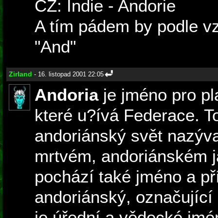
CZ: Indie - Andorie
A tím pádem by podle vz
"And"
Zirland
- 16. listopad 2001 22:05
Andoria
je jméno pro pla
které u?ívá Federace. T
andoriánský svět nazýval
mrtvém, andoriánském j
pochází také jméno a p
andoriánský, označující l
je úřední a vědecké jmé