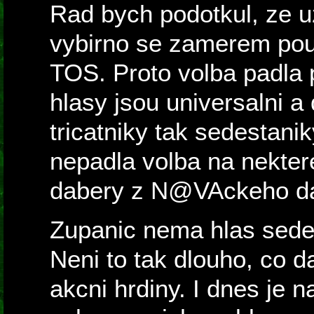
Rad bych podotkul, ze u
vybirno se zamerem pouz
TOS. Proto volba padla p
hlasy jsou universalni a
tricatniky tak sedestanik
nepadla volba na nektere
dabery z N@VAckeho da
Zupanic nema hlas sedes
Neni to tak dlouho, co 
akcni hrdiny. I dnes je n