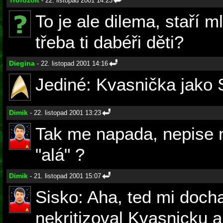
Trofozoit
- 22. listopad 2001 14:23
To je ale dilema, staří 
třeba ti dabéři děti?
Diegina
- 22. listopad 2001 14:16
Jediné: Kvasnička jako
Dimik
- 22. listopad 2001 13:23
Tak me napada, nepise n
"alá" ?
Dimik
- 21. listopad 2001 15:07
Sisko: Aha, ted mi doch
nekritizoval Kvasnicku a