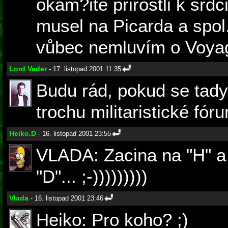
okam?itě prirostli k srd
musel na Picarda a spol.
vůbec nemluvím o Voyag
Lord Vader
- 17. listopad 2001 11:35
Budu rád, pokud se tady
trochu militaristické fóru
Heiko.D
- 16. listopad 2001 23:55
VLADA: Zacina na "H" a 
"D"... ;-)))))))))
Vlada
- 16. listopad 2001 23:46
Heiko: Pro koho? ;)