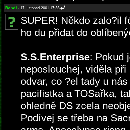
Bendi
- 17. listopad 2001 17:36
SUPER! Někdo zalo?il f
ho du přidat do oblíbený
S.S.Enterprise
: Pokud 
neposlouchej, viděla při
odvar, co ?el tady u nás 
pacifistka a TOSařka, tak
ohledně DS zcela neobje
Podívej se třeba na Sacri
arms, Apocalypse risng,