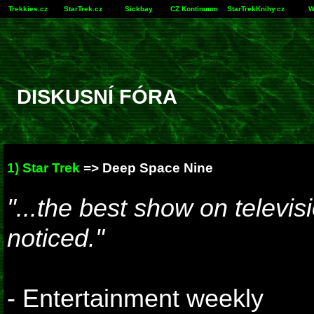
Trekkies.cz
StarTrek.cz
Sickbay
CZ Kontinuum
StarTrekKnihy.cz
W
DISKUSNÍ FÓRA
1) Star Trek
=>
Deep Space Nine
"...the best show on televis
noticed."
- Entertainment weekly