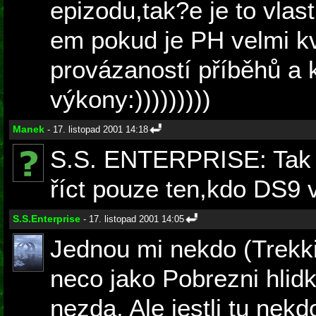
epizodu,tak?e je to vla
em pokud je PH velmi kva
provázaností příběhů a 
výkony:)))))))))
Manek
- 17. listopad 2001 14:18
S.S. ENTERPRISE: Tak t
říct pouze ten,kdo DS9 
S.S.Enterprise
- 17. listopad 2001 14:05
Jednou mi nekdo (Trekkie
neco jako Pobrezni hlidk
nezda. Ale jestli tu nek