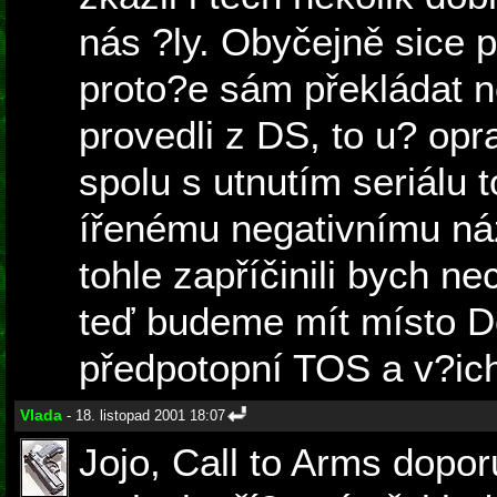
nás ?ly. Obyčejně sice př
proto?e sám překládat 
provedli z DS, to u? opr
spolu s utnutím seriálu t
ířenému negativnímu náz
tohle zapříčinili bych ne
teď budeme mít místo D
předpotopní TOS a v?ich
Vlada
- 18. listopad 2001 18:07
Jojo, Call to Arms doporu