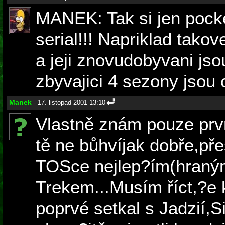
MANEK: Tak si jen pocke
serial!!! Napriklad tako
a jeji znovudobyvani jso
zbyvajici 4 sezony jsou c
Manek
- 17. listopad 2001 13:10
Vlastně znám pouze první
tě ne bůhvíjak dobře,př
TOSce nejlep?ím(hraným
Trekem...Musím říct,?e
poprvé setkal s Jadzií,S