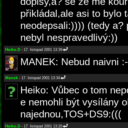
dopisy,a? se ze mě kouř
přikládal,ale asi to bylo
neodepsali:)))) (tedy a?
nebyl nespravedlivý:))
Heiko.D
- 17. listopad 2001 13:39
MANEK: Nebud naivni :-
Manek
- 17. listopad 2001 13:34
Heiko: Vůbec o tom nep
e nemohli být vysílány 
najednou,TOS+DS9:(((
Heiko.D
- 17. listopad 2001 13:20