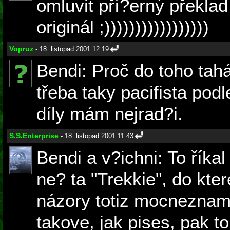
omluvit pří?erný překla
originál ;)))))))))))))))))
Vopruz
- 18. listopad 2001 12:19
Bendi: Proč do toho tah
třeba taky pacifista pod
díly mám nejrad?i.
S.S.Enterprise
- 18. listopad 2001 11:43
Bendi a v?ichni: To říkal
ne? ta "Trekkie", do které
názory totiz mocneznam.
takove, jak pises, pak to 