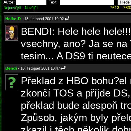
Autor:
Text:
7613 - 763
Nejnovější
Novější
Heiko.D
- 18. listopad 2001 19:02
BENDI: Hele hele hele!!
vsechny, ano? Ja se na
tesim... A DS9 ti neutece
Bendi
- 18. listopad 2001 18:47
Překlad z HBO bohu?el 
zkončí TOS a příjde DS,
překlad bude alespoň tr
Způsob, jakým byly přel
zkazil i těch několik dob