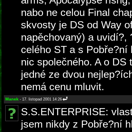
nabo ne celou Final cha
skvosty je DS od Way of
napěchovaný) a uvidí?, ?
celého ST a s Pobře?ní
nic společného. A o DS 
jedné ze dvou nejlep?íc
nemá cenu mluvit.
Manek
- 17. listopad 2001 14:26
S.S.ENTERPRISE: vlast
jsem nikdy z Pobře?ní hl