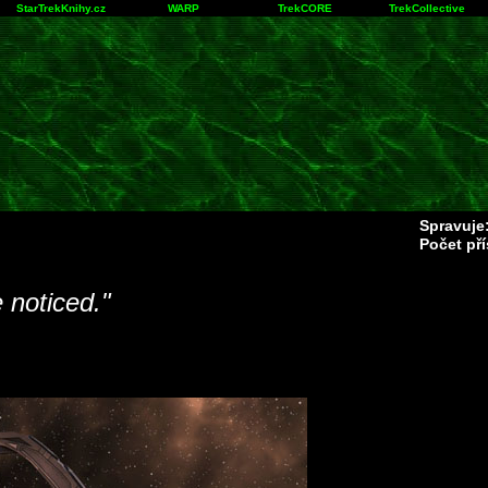
StarTrekKnihy.cz
WARP
TrekCORE
TrekCollective
Spravuje
Počet př
e noticed."