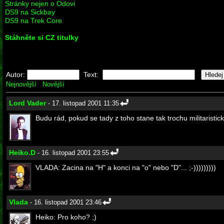
Stránky nejen o Odovi
DS9 na Sickbay
DS9 na Trek Core
Stáhněte si CZ titulky
Autor:
Text:
Nejnovější
Novější
Lord Vader
- 17. listopad 2001 11:35
Budu rád, pokud se tady z toho stane tak trochu militaristick
Heiko.D
- 16. listopad 2001 23:55
VLADA: Zacina na "H" a konci na "o" nebo "D"... ;-)))))))))
Vlada
- 16. listopad 2001 23:46
Heiko: Pro koho? ;)