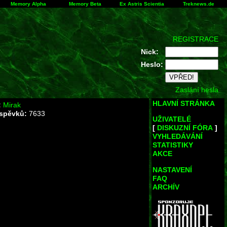
Memory Alpha
Memory Beta
Ex Astris Scientia
Treknews.de
REGISTRACE
Nick:
Heslo:
Zaslání hesla
HLAVNÍ STRÁNKA
:
Mirak
íspěvků:
7633
UŽIVATELÉ
[
DISKUZNÍ FÓRA
]
VYHLEDÁVÁNÍ
STATISTIKY
AKCE
NASTAVENÍ
FAQ
ARCHÍV