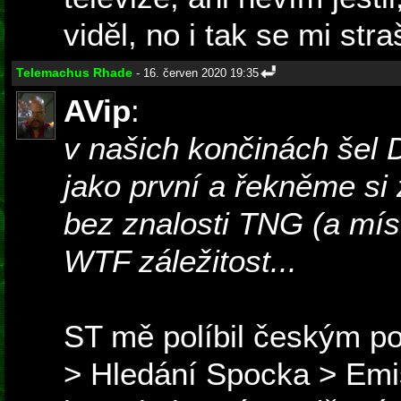
viděl, no i tak se mi straš
Telemachus Rhade
- 16. červen 2020 19:35
AVip
:
v našich končinách šel
jako první a řekněme si
bez znalosti TNG (a mís
WTF záležitost...
ST mě políbil českým po
> Hledání Spocka > Emis