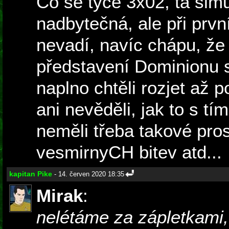
Co se týče 3x02, ta sim
nadbytečná, ale při prvn
nevadí, navíc chápu, že 
představení Dominionu s
naplno chtěli rozjet až p
ani nevěděli, jak to s t
neměli třeba takové pro
vesmirnyCH bitev atd...
kapitan Pike
- 14. červen 2020 18:35
Mirak
:
nelétáme za zápletkami, 