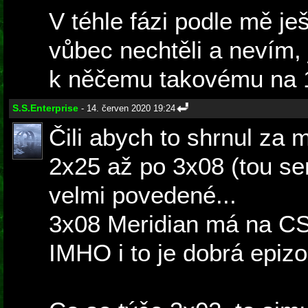
V téhle fázi podle mě ješ
vůbec nechtěli a nevím, j
k něčemu takovému na 
S.S.Enterprise
- 14. červen 2020 19:24
Čili abych to shrnul za
2x25 až po 3x08 (tou se
velmi povedené...
3x08 Meridian má na CS
IMHO i to je dobrá epiz