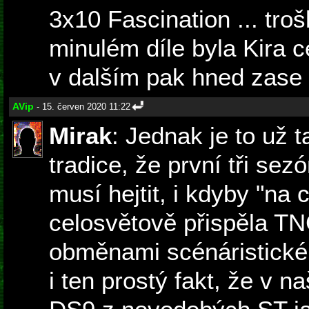
3x10 Fascination ... troš
minulém díle byla Kira c
v dalším pak hned zase 
AVip
- 15. červen 2020 11:22
Mirak
: Jednak je to už
tradice, že první tři s
musí hejtit, i kdyby "na
celosvětově přispěla T
obměnami scénáristickéh
i ten prostý fakt, že v n