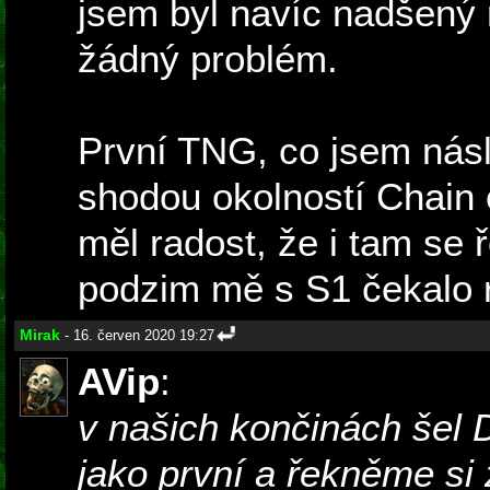
jsem byl navíc nadšený n
žádný problém.
První TNG, co jsem násl
shodou okolností Chain
měl radost, že i tam se 
podzim mě s S1 čekalo r
Mirak
- 16. červen 2020 19:27
AVip
:
v našich končinách šel
jako první a řekněme si