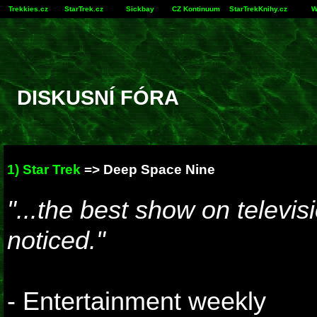
Trekkies.cz
StarTrek.cz
Sickbay
CZ Kontinuum
StarTrekKnihy.cz
W
DISKUSNÍ FÓRA
1) Star Trek
=>
Deep Space Nine
"...the best show on televis
noticed."
- Entertainment weekly