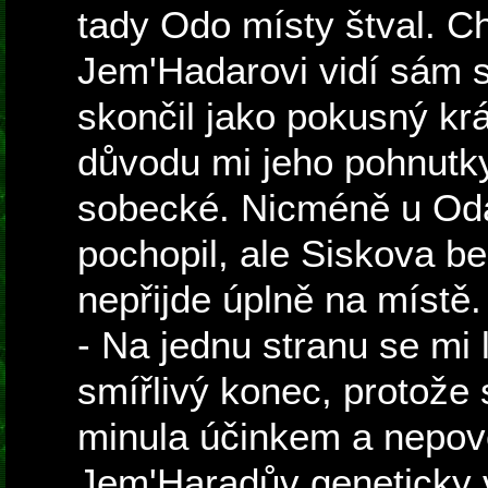
tady Odo místy štval. C
Jem'Hadarovi vidí sám 
skončil jako pokusný král
důvodu mi jeho pohnutky
sobecké. Nicméně u Oda
pochopil, ale Siskova b
nepřijde úplně na místě.
- Na jednu stranu se mi 
smířlivý konec, protož
minula účinkem a nepov
Jem'Haradův geneticky 