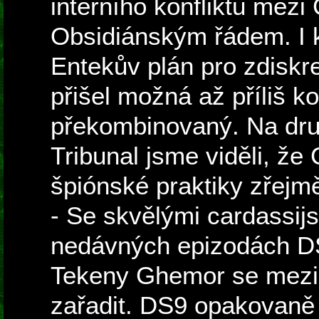
interního konfliktu mezi
Obsidiánským řádem. I 
Entekův plán pro zdisk
přišel možná až příliš k
překombinovaný. Na dru
Tribunal jsme viděli, že
špiónské praktiky zřejmě
- Se skvělými cardassij
nedávných epizodách DS9
Tekeny Ghemor se mezi
zařadit. DS9 opakovaně 