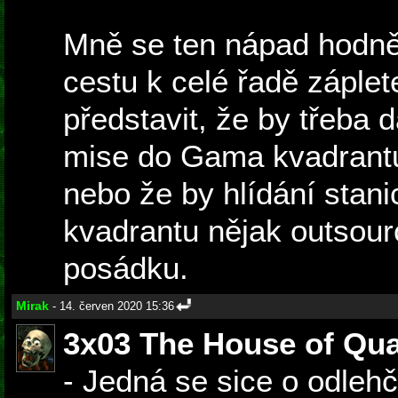
Mně se ten nápad hodně l
cestu k celé řadě záple
představit, že by třeba 
mise do Gama kvadrant
nebo že by hlídání stan
kvadrantu nějak outsourc
posádku.
Mirak
- 14. červen 2020 15:36
3x03 The House of Qu
- Jedná se sice o odlehč