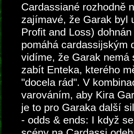
Cardassiané rozhodně ne
zajímavé, že Garak byl 
Profit and Loss) dohnán
pomáhá cardassijským d
vidíme, že Garak nemá
zabít Enteka, kterého mě
"docela rád". V kombin
varováním, aby Kira Gar
je to pro Garaka další si
- odds & ends: I když s
scény na Cardassi odehr