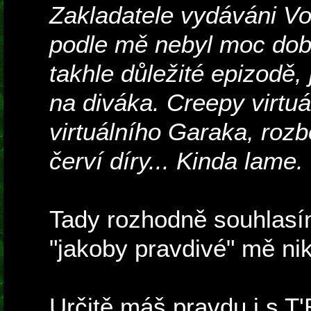
Zakladatele vydáváni Vor
podle mě nebyl moc dobr
takhle důležité epizodě
na diváka. Creepy virtu
virtuálního Garaka, roz
červí díry... Kinda lame.
Tady rozhodně souhlasím
"jakoby pravdivé" mě nik
Určitě máš pravdu i s T'