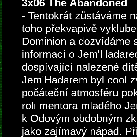
3x06 The Abandoned
- Tentokrát zůstáváme na 
toho překvapivě vyklub
Dominion a dozvídáme 
informací o Jem'Hadarec
dospívající nalezené dí
Jem'Hadarem byl cool zvr
počáteční atmosféru pok
roli mentora mladého J
k Odovým obdobným zku
jako zajímavý nápad. Př