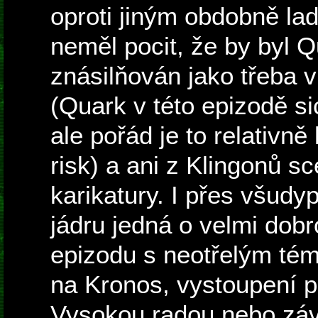
oproti jiným obdobně l
neměl pocit, že by byl 
znásilňován jako třeba v
(Quark v této epizodě s
ale pořád je to relativně
risk) a ani z Klingonů 
karikatury. I přes všud
jádru jedná o velmi dob
epizodu s neotřelým té
na Kronos, vystoupení 
Vysokou radou nebo záv