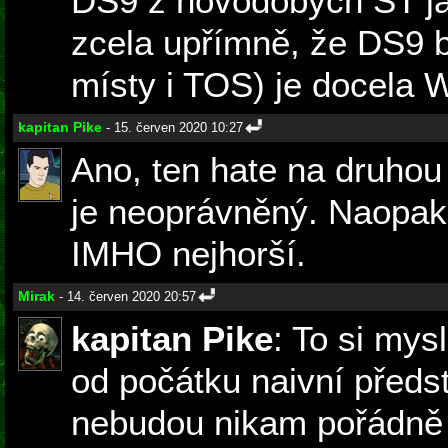
DS9 z novodobých ST ja
zcela upřímně, že DS9 b
místy i TOS) je docela W
kapitan Pike
- 15. červen 2020 10:27
Ano, ten hate na druhou 
je neoprávněný. Naopak 
IMHO nejhorší.
Mirak
- 14. červen 2020 20:57
kapitan Pike
: To si mys
od počátku naivní předs
nebudou nikam pořádně l