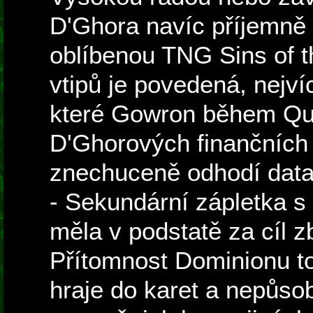
D'Ghora navíc příjemně 
oblíbenou TNG Sins of t
vtipů je povedená, nejvíc
které Gowron během Qu
D'Ghorových finančních
znechuceně odhodí data
- Sekundární zápletka s
měla v podstatě za cíl z
Přítomnost Dominionu t
hraje do karet a nepůso