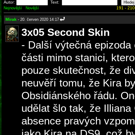
Autor:
Text:
191 - 210
Nejnovější
Novější
Mirak
- 20. červen 2020 14:17
3x05 Second Skin
- Další výtečná epizoda 
části mimo stanici, ktero
pouze skutečnost, že div
neuvěří tomu, že Kira b
Obsidiánského řádu. On
udělat šlo tak, že Illia
absence pravých vzpomín
jako Kira na DS9, což by 