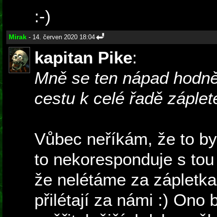
:-)
Mirak
- 14. červen 2020 18:04
kapitan Pike
:
Mně se ten nápad hodně l
cestu k celé řadě záplet
Vůbec neříkám, že to by
to nekoresponduje s tou
že nelétáme za zápletka
přilétají za námi :) Ono