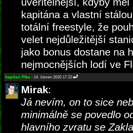
uvěřitelnější, kdyby měl
kapitána a vlastní stálo
totální freestyle, že p
velet nejdůležitější stan
jako bonus dostane na h
nejmocnějších lodí ve Flo
kapitan Pike
- 14. červen 2020 17:22
Mirak
:
Já nevím, on to sice neb
minimálně se povedlo o
hlavního zvratu se Zakla