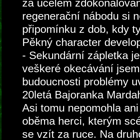
za účelem zdokonalování
regenerační nábodu si 
připomínku z dob, kdy t
Pěkný character develo
- Sekundární zápletka je
veškeré okecávání jsem 
budoucnosti problémy uv
20letá Bajoranka Mardah
Asi tomu nepomohla ani
oběma herci, kterým scé
se vzít za ruce. Na druho