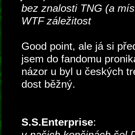
bez znalosti TNG (a mís
WTF záležitost
Good point, ale já si pře
jsem do fandomu pronika
názor u byl u českých tr
dost běžný.
S.S.Enterprise
:
v našich končinách šel