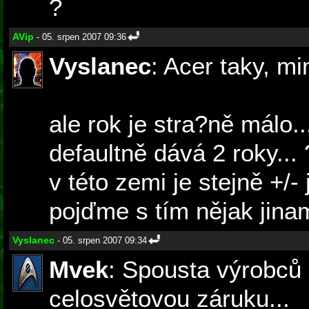
?
AVip
- 05. srpen 2007 09:36
Vyslanec
: Acer taky, m
ale rok je stra?ně málo..
defaultně dává 2 roky... 
v této zemi je stejně +/- 
pojďme s tím nějak jinam
Vyslanec
- 05. srpen 2007 09:34
Mvek
: Spousta výrobců
celosvětovou záruku...