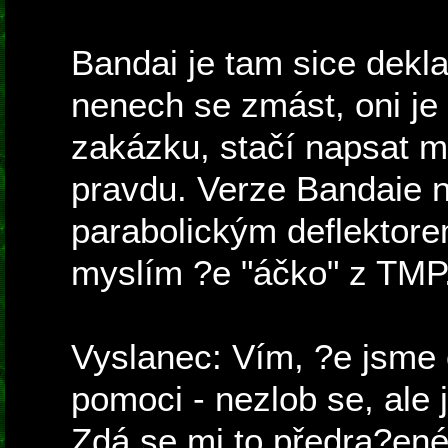
Bandai je tam sice dekl
nenech se zmást, oni je
zakázku, stačí napsat m
pravdu. Verze Bandaie n
parabolickým deflektorem
myslím ?e "áčko" z TMP
Vyslanec: Vím, ?e jsme o
pomoci - nezlob se, ale
Zdá se mi to předra?ené