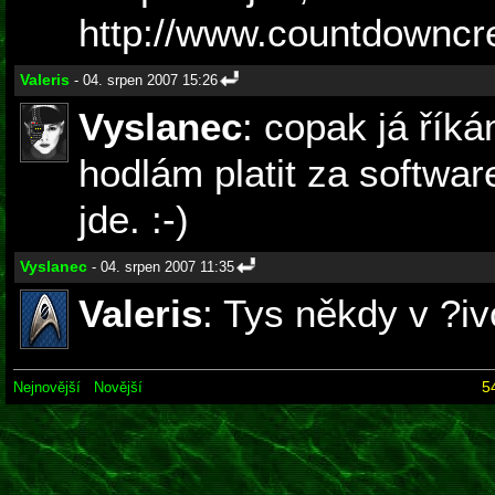
http://www.countdowncr
Valeris
- 04. srpen 2007 15:26
Vyslanec
: copak já řík
hodlám platit za software
jde. :-)
Vyslanec
- 04. srpen 2007 11:35
Valeris
: Tys někdy v ?iv
5
Nejnovější
Novější