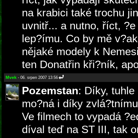
na krabici také trochu ji
uvnitř... a nutno, říct,
lep?ímu. Co by mě v?ak z
nějaké modely k Nemesi
ten Donatřin kři?ník, ap
Mvek
- 06. srpen 2007 13:56
Pozemstan
: Díky, tuhl
mo?ná i díky zvlá?tnímu
Ve filmech to vypadá ?e
díval teď na ST III, tak