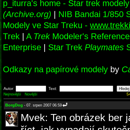
p_iturra's home - Star trek model
(Archive.org)
|
NIB Bandai 1/850 
Modely ve Star Treku -
www.trekk
Trek
|
A
Trek
Modeler's Reference
Enterprise
|
Star Trek
Playmates
S
Odkazy na papírové modely
by
C
Autor:
Text:
5
Nejnovější
Novější
BorgDog
- 07. srpen 2007 06:59
Mvek: Ten obrázek ber j
říct, jak vypadají skute