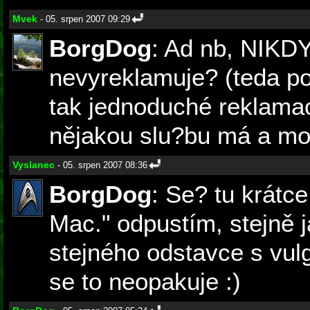
Mvek
- 05. srpen 2007 09:29
BorgDog
: Ad nb, NIKDY!
nevyreklamuje? (teda p
tak jednoduché reklam
nějakou slu?bu má a mo?
Vyslanec
- 05. srpen 2007 08:36
BorgDog
: Se? tu krátce
Mac." odpustím, stejně 
stejného odstavce s vul
se to neopakuje :)