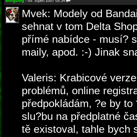
BorgDog
- 05. srpen 2007 05:34
Mvek: Modely od Bandai
sehnat v tom Delta Shop
přímé nabídce - musí? s
maily, apod. :-) Jinak s
Valeris: Krabicové verz
problémů, online registr
předpokládám, ?e by to ?
slu?bu na předplatné ča
tě existoval, tahle bych 