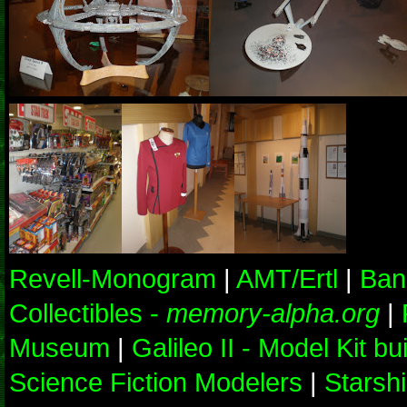
Revell-Monogram
|
AMT/Ertl
|
Ban
Collectibles -
memory-alpha.org
|
Museum
|
Galileo II - Model Kit bu
Science Fiction Modelers
|
Starsh