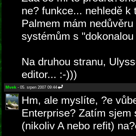
ne? funkce... nehledě k
Palmem mám nedůvěru k
systémům s "dokonalou l
Na druhou stranu, Ulyss
editor... :-)))
Mvek
- 05. srpen 2007 09:44
Hm, ale myslíte, ?e vůb
Enterprise? Zatím sjem 
(nikoliv A nebo refit) na?