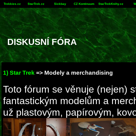
Trekkies.cz
StarTrek.cz
Sickbay
CZ Kontinuum
StarTrekKnihy.cz
W
DISKUSNÍ FÓRA
1) Star Trek
=> Modely a merchandising
Toto fórum se věnuje (nejen) 
fantastickým modelům a merc
už plastovým, papírovým, kovo