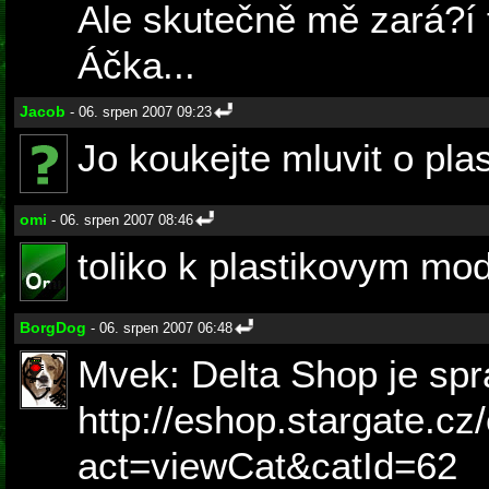
Ale skutečně mě zará?í 
Áčka...
Jacob
- 06. srpen 2007 09:23
Jo koukejte mluvit o plast
omi
- 06. srpen 2007 08:46
toliko k plastikovym mod
BorgDog
- 06. srpen 2007 06:48
Mvek: Delta Shop je spr
http://eshop.stargate.cz
act=viewCat&catId=62