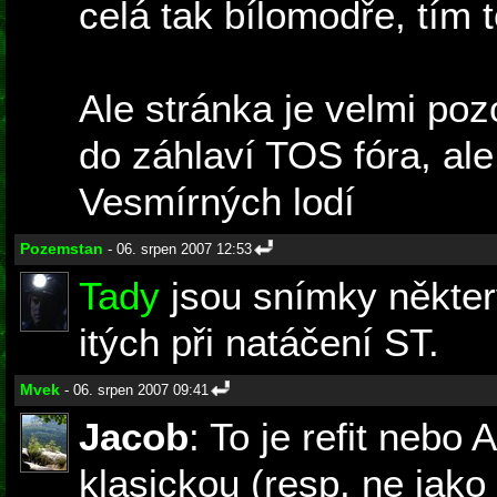
celá tak bílomodře, tím 
Ale stránka je velmi po
do záhlaví TOS fóra, ale
Vesmírných lodí
Pozemstan
- 06. srpen 2007 12:53
Tady
jsou snímky někte
itých při natáčení ST.
Mvek
- 06. srpen 2007 09:41
Jacob
: To je refit nebo 
klasickou (resp. ne jako 