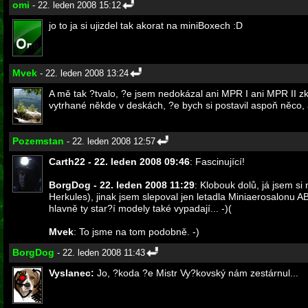
omi
- 22. leden 2008 15:12
jo to ja si ujizdel tak akorat na miniBoxech :D
Mvek
- 22. leden 2008 13:24
A mě tak ?tvalo, ?e jsem nedokázal ani MPR I ani MPR II zko
vytrhané někde v deskách, ?e bych si postavil aspoň něco, al
Pozemstan
- 22. leden 2008 12:57
Carth22 - 22. leden 2008 09:46
: Fascinující!
BorgDog - 22. leden 2008 11:29
: Klobouk dolů, já jsem si
Herkules), jinak jsem slepoval jen letadla Miniaerosalonu A
hlavně ty star?í modely také vypadají... -)(
Mvek
: To jsme na tom podobně. -)
BorgDog
- 22. leden 2008 11:43
Vyslanec:
Jo, ?koda ?e Mistr Vy?kovský nám zestárnul...