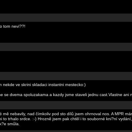
 o tom neví??!
m nekde ve skrini skladaci instantni mestecko:)
e se dvema spoluzakama a kazdy jsme staveli jednu cast.Vlastne ani n
é mě nebavily, nad čímkoliv pod sto dílů jsem ohrnoval nos. A MPR mám 
i to trhalo srdce. :-) Hrozně jsem pak chtěl i to souborné kni?ní vydání
ak?e smůla.