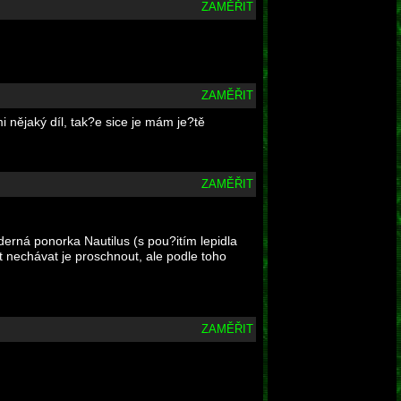
ZAMĚŘIT
ZAMĚŘIT
 nějaký díl, tak?e sice je mám je?tě
ZAMĚŘIT
derná ponorka Nautilus (s pou?itím lepidla
st nechávat je proschnout, ale podle toho
ZAMĚŘIT