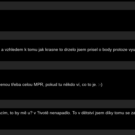
ce a vzhledem k tomu jak krasne to drzelo jsem prisel o body protoze vyu
enou třeba celou MPR, pokud tu někdo ví, co to je. :-)
cím, to by mě u? v ?ivotě nenapadlo. To v dětství jsem díky tomu se za