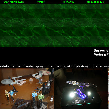
StarTrekKnihy.cz
WARP
TrekCORE
TrekCollective
Spravuje
Počet př
m modelům a merchandisingovým předmětům, ať už plastovým, papírovým