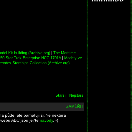
Model Kit building (Archive.org)
|
The Maritime
850 Star Trek Enterprise NCC 1701A
|
Modely ve
ymates
Starships Collection (Archive.org)
Starší
Nejstarší
ZAMĚŘIT
a půdě, ale pamatuji si, ?e některá
 webu ABC jsou je?tě
návody
. -)