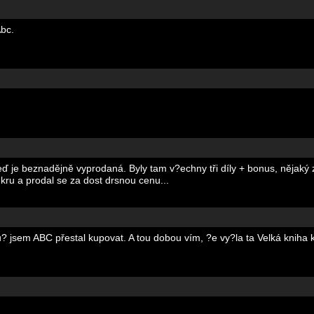
bc.
teď je beznadějně vyprodaná. Byly tam v?echny tři díly + bonus, něja
ru a prodal se za dost drsnou cenu...
? u? jsem ABC přestal kupovat. A tou dobou vím, ?e vy?la ta Velká kniha