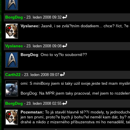
BorgDog
- 23. leden 2008 09:32
Vyslanec:
Jasně, i se zvlá?tním dodatkem... chce? říct, ?e
Vyslanec
- 23. leden 2008 09:08
BorgDog
: Ono to vy?lo souborně??
Carth22
- 23. leden 2008 09:07
omi: S miniBoxy jsem si taky uzil svoje,jeste ted mam mysli
BorgDog: Na MPR jsem taky pracoval, mel jsem to rozdelen
BorgDog
- 23. leden 2008 02:55
Pozemstan:
To já stavěl hlavně tě??í modely, ty jednoduch
jen ten první, proto?e bych jí bohu?el neměl kam dát, by? m
drahé a nikdo z mizerného příbuzenstva mi ho nenadělil, t