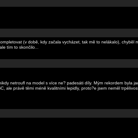
mpletovat (v době, kdy začala vycházet, tak mě to nelákalo), chyběl mi
e tím to skončilo...
 nikdy netroufl na model s více ne? padesáti díly. Mým rekordem byla ja
BC, ale právě těmi méně kvalitními lepidly, proto?e jsem neměl trpělivo