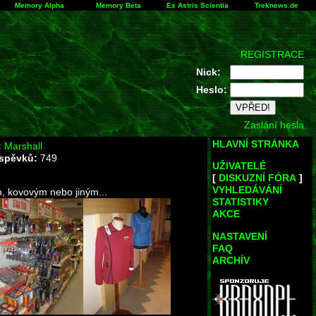
Memory Alpha
Memory Beta
Ex Astris Scientia
Treknews.de
REGISTRACE
Nick:
Heslo:
Zaslání hesla
HLAVNÍ STRÁNKA
:
Marshall
íspěvků:
749
UŽIVATELÉ
[
DISKUZNÍ FÓRA
]
VYHLEDÁVÁNÍ
, kovovým nebo jiným...
STATISTIKY
AKCE
NASTAVENÍ
FAQ
ARCHÍV