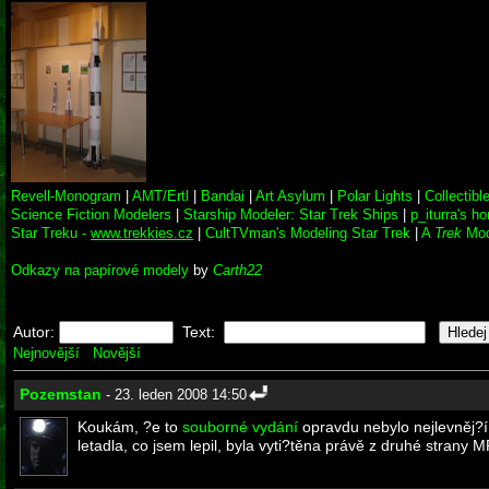
Revell-Monogram
|
AMT/Ertl
|
Bandai
|
Art Asylum
|
Polar Lights
|
Collectibl
Science Fiction Modelers
|
Starship Modeler: Star Trek Ships
|
p_iturra's h
Star Treku -
www.trekkies.cz
|
CultTVman's Modeling Star Trek
|
A
Trek
Mod
Odkazy na papírové modely
by
Carth22
Autor:
Text:
Nejnovější
Novější
Pozemstan
- 23. leden 2008 14:50
Koukám, ?e to
souborné vydání
opravdu nebylo nejlevněj?í
letadla, co jsem lepil, byla vyti?těna právě z druhé strany