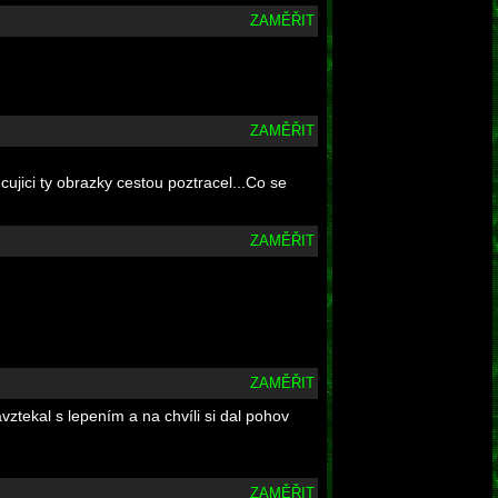
ZAMĚŘIT
ZAMĚŘIT
cujici ty obrazky cestou poztracel...Co se
ZAMĚŘIT
ZAMĚŘIT
vztekal s lepením a na chvíli si dal pohov
ZAMĚŘIT