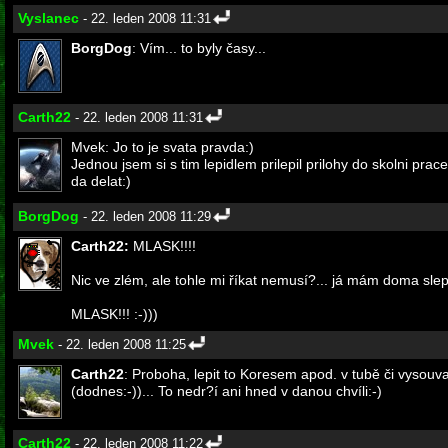
Vyslanec
- 22. leden 2008 11:31
BorgDog
: Vím... to byly časy...
Carth22
- 22. leden 2008 11:31
Mvek: Jo to je svata pravda:)
Jednou jsem si s tim lepidlem prilepil prilohy do skolni pra
da delat:)
BorgDog
- 22. leden 2008 11:29
Carth22:
MLASK!!!!
Nic ve zlém, ale tohle mi říkat nemusí?... já mám doma slep
MLASK!!! :-)))
Mvek
- 22. leden 2008 11:25
Carth22
: Proboha, lepit to Koresem apod. v tubě či vysouva
(dodnes:-))... To nedr?í ani hned v danou chvíli:-)
Carth22
- 22. leden 2008 11:22