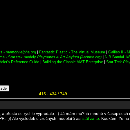
es -
memory-alpha.org
|
Fantastic Plastic - The Virtual Museum
|
Galileo II - 
ome - Star trek modely
Playmates & Art Asylum (Archive.org)
|
NIB Bandai 1/
eler's Reference Guide
|
Building the Classic AMT Enterprise
|
Star Trek
Pla
415 - 434 / 749
, a přesto se rychle vyprodalo. -) Já mám mo?ná mnohé v časopisech n
 MPR. -)( Ale výsledek u zručných modelářů asi
stál za to
. Koukám, ?e na