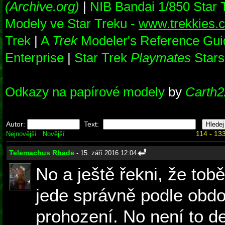
(Archive.org)
|
NIB Bandai 1/850 Star
Modely ve Star Treku -
www.trekkies.
Trek
|
A
Trek
Modeler's Reference Gui
Enterprise
|
Star Trek
Playmates
Stars
Odkazy na papírové modely
by
Carth2
Autor:
Text:
114 - 133
Nejnovější
Novější
Telemachus Rhade
- 15. září 2016 12:04
No a ještě řekni, že tob
jede správně podle obdo
prohození. No není to deb