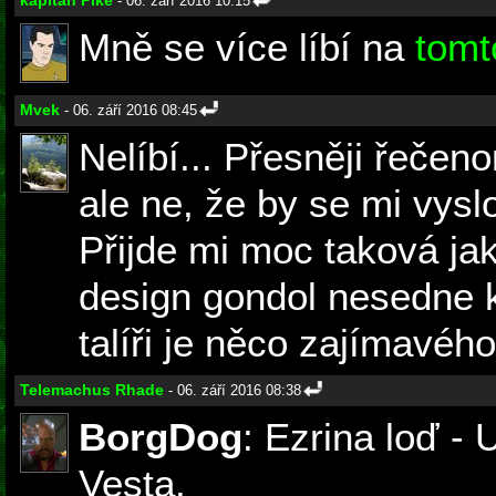
kapitan Pike
- 06. září 2016 10:15
Mně se více líbí na
tomt
Mvek
- 06. září 2016 08:45
Nelíbí... Přesněji řečeno
ale ne, že by se mi vyslo
Přijde mi moc taková ja
design gondol nesedne k 
talíři je něco zajímavého
Telemachus Rhade
- 06. září 2016 08:38
BorgDog
: Ezrina loď - 
Vesta.