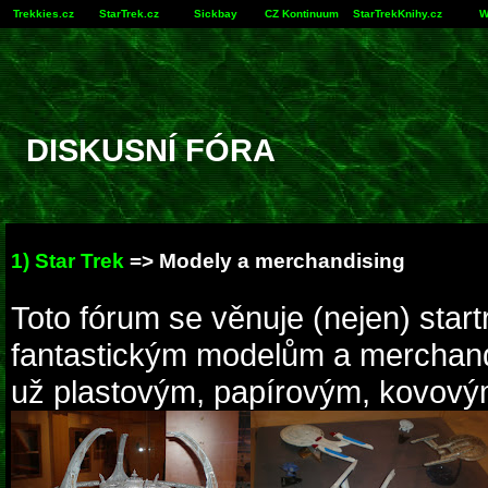
Trekkies.cz
StarTrek.cz
Sickbay
CZ Kontinuum
StarTrekKnihy.cz
W
DISKUSNÍ FÓRA
1) Star Trek
=> Modely a merchandising
Toto fórum se věnuje (nejen) star
fantastickým modelům a merchan
už plastovým, papírovým, kovovým