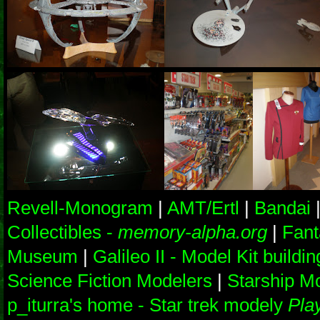
Revell-Monogram
|
AMT/Ertl
|
Bandai
Collectibles -
memory-alpha.org
|
Fant
Museum
|
Galileo II - Model Kit buildi
Science Fiction Modelers
|
Starship Mo
p_iturra's home - Star trek modely
Pla