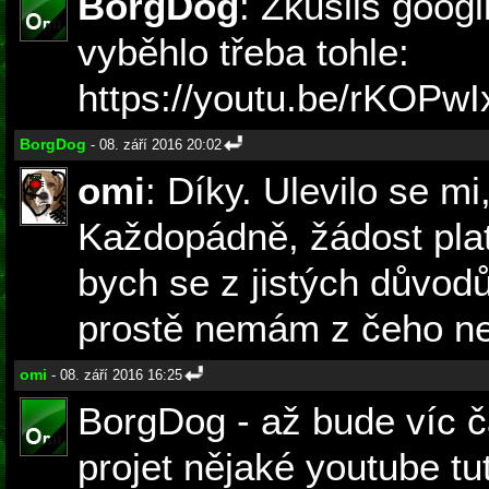
BorgDog
: Zkusils goog
vyběhlo třeba tohle:
https://youtu.be/rKOPw
BorgDog
- 08. září 2016 20:02
omi
: Díky. Ulevilo se mi,
Každopádně, žádost platí
bych se z jistých důvodů
prostě nemám z čeho ne
omi
- 08. září 2016 16:25
BorgDog - až bude víc č
projet nějaké youtube tut