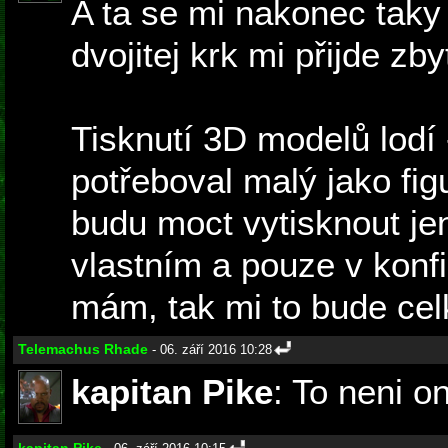
A ta se mi nakonec taky 
dvojitej krk mi přijde zby
Tisknutí 3D modelů lodí
potřeboval malý jako figur
budu moct vytisknout je
vlastním a pouze v konfi
mám, tak mi to bude cel
Telemachus Rhade
- 06. září 2016 10:28
kapitan Pike
: To neni on