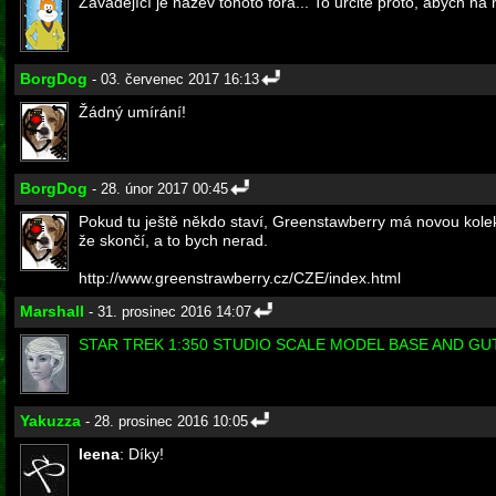
Zavádějící je název tohoto fóra... To určitě proto, abych na n
BorgDog
- 03. červenec 2017 16:13
Žádný umírání!
BorgDog
- 28. únor 2017 00:45
Pokud tu ještě někdo staví, Greenstawberry má novou kolekci
že skončí, a to bych nerad.
http://www.greenstrawberry.cz/CZE/index.html
Marshall
- 31. prosinec 2016 14:07
STAR TREK 1:350 STUDIO SCALE MODEL BASE AND GU
Yakuzza
- 28. prosinec 2016 10:05
leena
: Díky!