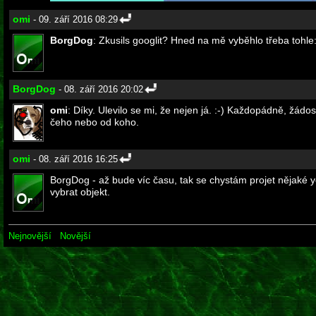
omi
- 09. září 2016 08:29
BorgDog
: Zkusils googlit? Hned na mě vyběhlo třeba tohle
BorgDog
- 08. září 2016 20:02
omi
: Díky. Ulevilo se mi, že nejen já. :-) Každopádně, žádo
čeho nebo od koho.
omi
- 08. září 2016 16:25
BorgDog - až bude víc času, tak se chystám projet nějaké yo
vybrat objekt.
Nejnovější
Novější