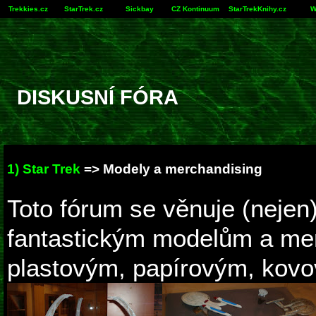
Trekkies.cz
StarTrek.cz
Sickbay
CZ Kontinuum
StarTrekKnihy.cz
W
DISKUSNÍ FÓRA
1) Star Trek
=> Modely a merchandising
Toto fórum se věnuje (nejen
fantastickým modelům a me
plastovým, papírovým, kovo