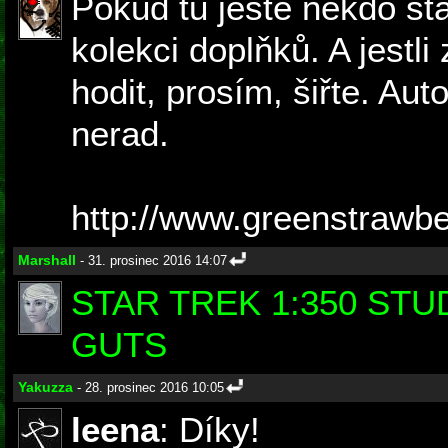
Pokud tu ještě někdo s
kolekci doplňků. A jestl
hodit, prosím, šiřte. Aut
nerad.
http://www.greenstrawbe
Marshall
- 31. prosinec 2016 14:07
STAR TREK 1:350 ST
GUTS
Yakuzza
- 28. prosinec 2016 10:05
leena
: Díky!