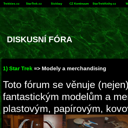
Trekkies.cz
StarTrek.cz
Sickbay
CZ Kontinuum
StarTrekKnihy.cz
W
DISKUSNÍ FÓRA
1) Star Trek
=> Modely a merchandising
Toto fórum se věnuje (nejen
fantastickým modelům a me
plastovým, papírovým, kovo