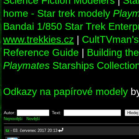
Science Fiction Modelers
|
Sta
home - Star trek modely
Playm
Bandai 1/850 Star Trek Enter
www.trekkies.cz
|
CultTVman's
Reference Guide
|
Building th
Playmates
Starships Collection
Odkazy na papírové modely
b
Autor:
Text:
Nejnovější
Novější
tz
- 03. červenec 2017 20:13