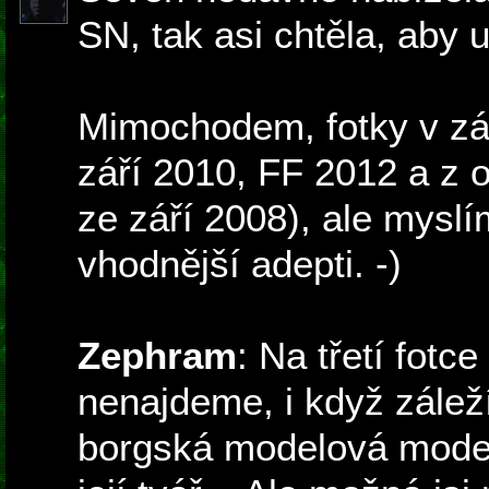
SN, tak asi chtěla, aby 
Mimochodem, fotky v zá
září 2010, FF 2012 a z
ze září 2008), ale mysl
vhodnější adepti. -)
Zephram
: Na třetí fot
nenajdeme, i když záleží 
borgská modelová modelk