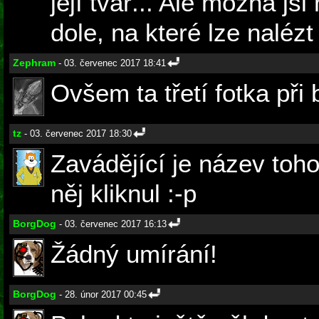
její tvář... Ale možná jsi
dole, na které lze nalézt
Zephram
- 03. červenec 2017 18:41
Ovšem ta třetí fotka při 
tz
- 03. červenec 2017 18:30
Zavádějící je název tohot
něj kliknul :-p
BorgDog
- 03. červenec 2017 16:13
Žádný umírání!
BorgDog
- 28. únor 2017 00:45