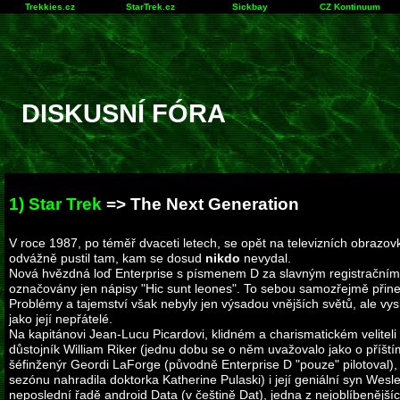
Trekkies.cz
StarTrek.cz
Sickbay
CZ Kontinuum
DISKUSNÍ FÓRA
1) Star Trek
=>
The Next Generation
V roce 1987, po téměř dvaceti letech, se opět na televizních obrazov
odvážně pustil tam, kam se dosud
nikdo
nevydal.
Nová hvězdná loď Enterprise s písmenem D za slavným registračním č
označovány jen nápisy "Hic sunt leones". To sebou samozřejmě přine
Problémy a tajemství však nebyly jen výsadou vnějších světů, ale vys
jako její nepřátelé.
Na kapitánovi Jean-Lucu Picardovi, klidném a charismatickém veliteli v
důstojník William Riker (jednu dobu se o něm uvažovalo jako o příštím
šéfinženýr Geordi LaForge (původně Enterprise D "pouze" pilotoval)
sezónu nahradila doktorka Katherine Pulaski) i její geniální syn Wesl
neposlední řadě android Data (v češtině Dat), jedna z nejoblíbenějšíc