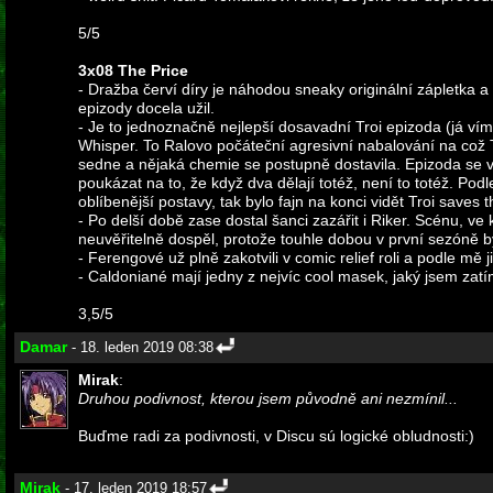
5/5
3x08 The Price
- Dražba červí díry je náhodou sneaky originální zápletka 
epizody docela užil.
- Je to jednoznačně nejlepší dosavadní Troi epizoda (já vím
Whisper. To Ralovo počáteční agresivní nabalování na což 
sedne a nějaká chemie se postupně dostavila. Epizoda se veli
poukázat na to, že když dva dělají totéž, není to totéž. Pod
oblíbenější postavy, tak bylo fajn na konci vidět Troi saves
- Po delší době zase dostal šanci zazářit i Riker. Scénu, ve 
neuvěřitelně dospěl, protože touhle dobou v první sezóně by
- Ferengové už plně zakotvili v comic relief roli a podle mě 
- Caldoniané mají jedny z nejvíc cool masek, jaký jsem zatí
3,5/5
Damar
- 18. leden 2019 08:38
Mirak
:
Druhou podivnost, kterou jsem původně ani nezmínil...
Buďme radi za podivnosti, v Discu sú logické obludnosti:)
Mirak
- 17. leden 2019 18:57