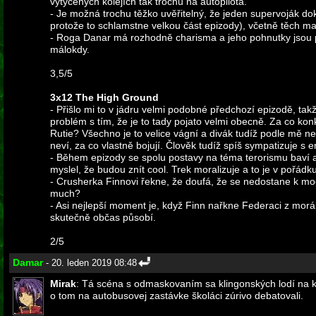
vytyčených kolejích tak trochu na autopilota.
- Je možná trochu těžko uvěřitelný, že jeden supervoják doká
protože to schlamstne velkou část epizody), včetně těch ma
- Roga Danar má rozhodně charisma a jeho pohnutky jsou poc
málokdy.
3,5/5
3x12 The High Ground
- Přišlo mi to v jádru velmi podobné předchozí epizodě, tak
problém s tím, že je to tady pojato velmi obecně. Za co konk
Rutie? Všechno je to velice vágní a divák tudíž podle mě 
neví, za co vlastně bojují. Člověk tudíž spíš sympatizuje s 
- Během epizody se spolu postavy na téma terorismu baví a vě
myslel, že budou znít cool. Trek moralizuje a to je v pořádku
- Crusherka Finnovi řekne, že doufá, že se nedostane k mo
much?
- Asi nejlepší moment je, když Finn nařkne Federaci z morál
skutečně občas působí.
2/5
Damar
- 20. leden 2019 08:48
Mirak
: Tá scéna s odmaskovaním sa klingonských lodí na k
o tom na autobusovej zastávke školáci zúrivo debatovali.