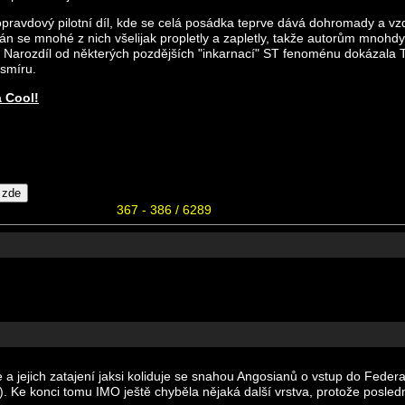
 opravdový pilotní díl, kde se celá posádka teprve dává dohromady a 
n se mnohé z nich všelijak propletly a zapletly, takže autorům mnohdy z
Narozdíl od některých pozdějších "inkarnací" ST fenoménu dokázala TNG
esmíru.
a Cool!
367 - 386 / 6289
 jejich zatajení jaksi koliduje se snahou Angosianů o vstup do Federac
). Ke konci tomu IMO ještě chyběla nějaká další vrstva, protože posle