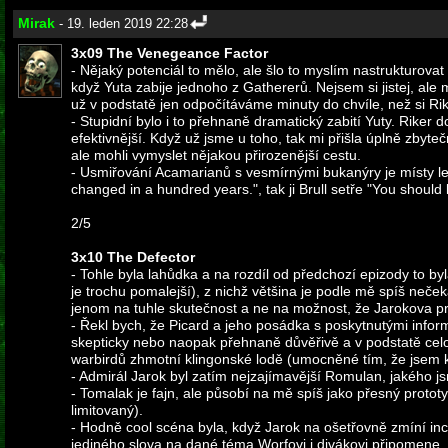
Mirak
- 19. leden 2019 22:28
3x09 The Venegeance Factor
- Nějaký potenciál to mělo, ale šlo to myslím nastrukturov
když Yuta zabije jednoho z Gathererů. Nejsem si jistej, ale
už v podstatě jen odpočítáváme minuty do chvíle, než si Ri
- Stupidní bylo i to přehnaně dramatický zabití Yuty. Riker d
efektivnější. Když už jsme u toho, tak mi přišla úplně zbyt
ale mohli vymyslet nějakou přirozenější cestu.
- Usmiřování Acamarianů s vesmírnými bukanýry je místy le
changed in a hundred years.", tak ji Brull setře "You should 
2/5
3x10 The Defector
- Tohle byla lahůdka a na rozdíl od předchozí epizody to by
je trochu pomalejší), z nichž většina je podle mě spíš neče
jenom na tuhle skutečnost a ne na možnost, že Jarokova pr
- Řekl bych, že Picard a jeho posádka s poskytnutými info
skepticky nebo naopak přehnaně důvěřivě a v podstatě celo
warbirdů zhmotní klingonské lodě (umocněné tím, že jsem ko
- Admirál Jarok byl zatím nejzajímavější Romulan, jakého 
- Tomalak je fajn, ale působí na mě spíš jako přesný proto
limitovaný).
- Hodně cool scéna byla, když Jarok na ošetřovně zmíní i
jediného slova na dané téma Worfovi i divákovi připomene