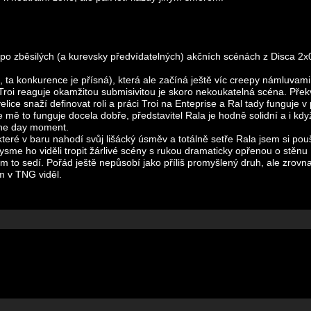
a po zběsilých (a kurevsky předvídatelných) akčních scénách z Disca 2x
, ta konkurence je přísná), která ale začíná ještě víc creepy námluvam
Troi reaguje okamžitou submisivitou je skoro nekoukatelná scéna. Přek
ce snaží definovat roli a práci Troi na Enteprise a Ral tady funguje v 
le mě to funguje docela dobře, představitel Rala je hodně solidní a i kd
 the day moment.
které v baru nahodí svůj lišácký úsměv a totálně setře Rala jsem si poušt
sme ho viděli tropit žárlivé scény s rukou dramaticky opřenou o stěnu 
jim to sedí. Pořád ještě nepůsobí jako příliš promyšlený druh, ale zrovna
m v TNG viděl.