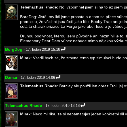
Telemachus Rhade
: No, vzpomněl jsem si na to až jsem př
BorgDog: Jistě, my lidi jsme prasata a o tom se přece vů
premisou, že všichni jsou čistí jako lilie. Booby Trap ani j
celá ta charakterizace La Forge jako uber losera je vůbec 
Druhou podivnost, kterou jsem původně ani nezmínil je to,
Elementary Dear Data vůbec nebude mimo nějakou výzkum
BorgDog
- 17. leden 2019 15:18
Mirak
: Vsadil bych se, že zrovna tento typ simulací bude po
Damar
- 17. leden 2019 14:06
Telemachus Rhade
: Barclay ale použil len obraz Troi, je
Telemachus Rhade
- 17. leden 2019 13:18
Mirak
: Neco mi rika, ze si nepamatujes jeden konkretni dil v