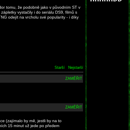
vzdor tomu, že podobně jako v původním ST v
ápletky vystačily i do seriálu DS9, filmů s
 odejít na vrcholu své popularity - i díky
Starší
Nejstarší
ZAMĚŘIT
ZAMĚŘIT
e (zajímalo by mě, jestli by na to
dních 15 minut už jede po předem