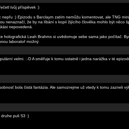
ečetl tvůj příspěvek :)
bec nepřu :) Epizodu s Barclaym zatím nemůžu komentovat, ale TNG min
ednou nenaznačí, že by na líbání s kopií žijícího člověka mohlo být něco
jakási nepovedená.
 že holografická Leah Brahms si uvědomuje sebe sama jako počítač. Byc
nou laboratoř možný.
pulární velmi. :-D A směřuje k tomu ostatně i jedna narážka v té epizod
j osobnosť bola čistá fantázia. Ale samozrejme už vtedy k tomu zazneli vý
 druhe puli S3 :)