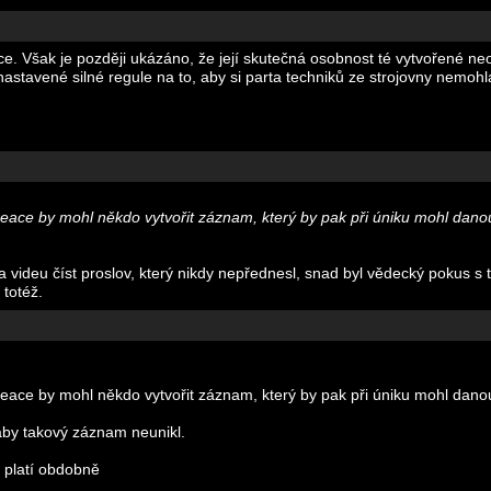
e. Však je později ukázáno, že její skutečná osobnost té vytvořené n
nastavené silné regule na to, aby si parta techniků ze strojovny nemohl
re-kreace by mohl někdo vytvořit záznam, který by pak při úniku mohl dan
ideu číst proslov, který nikdy nepřednesl, snad byl vědecký pokus s te
 totéž.
re-kreace by mohl někdo vytvořit záznam, který by pak při úniku mohl dan
aby takový záznam neunikl.
o platí obdobně