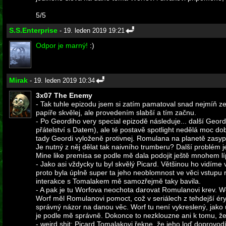
5/5
S.S.Enterprise
- 19. leden 2019 19:21
Odpor je marný!
:)
Mirak
- 19. leden 2019 10:34
3x07 The Enemy
- Tak tuhle epizodu jsem si zatím pamatoval snad nejmíň ze 
papíře skvělej, ale provedením slabší a tím začnu.
- Po Geordiho very special epizodě následuje... další Geor
přátelství s Datem), ale té postavě spotlight nedělá moc 
tady Geordi vyloženě protivnej. Romulana na planetě zasy
Je nutný z něj dělat tak naivního trumberu? Další problém j
Mine like premisa se podle mě dala podojit ještě mnohem lí
- Jako asi vždycky tu byl skvělý Picard. Většinou ho vidíme v
proto byla úplně super ta jeho neoblomnost ve věci vstupu 
interakce s Tomalakem mě samozřejmě taky bavila.
- A pak je tu Worfova neochota darovat Romulanovi krev. W
Worf měl Romulanovi pomoct, což v seriálech z tehdejší éry
správný názor na danou věc. Worf tu není vykreslený, jako
je podle mě správně. Dokonce to nezklouzne ani k tomu, že 
- weird shit: Picard Tomalakovi řekne, že jeho loď doprovod