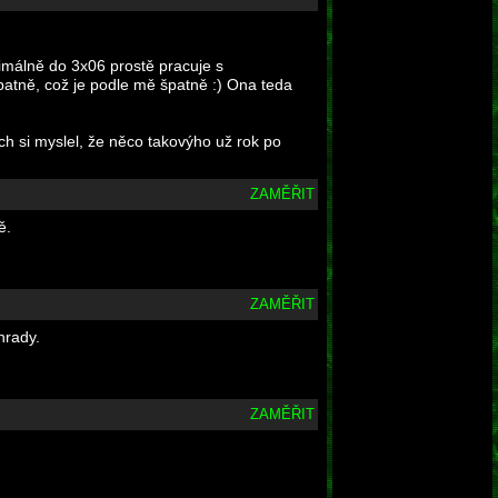
imálně do 3x06 prostě pracuje s
 špatně, což je podle mě špatně :) Ona teda
h si myslel, že něco takovýho už rok po
ZAMĚŘIT
ě.
ZAMĚŘIT
hrady.
ZAMĚŘIT