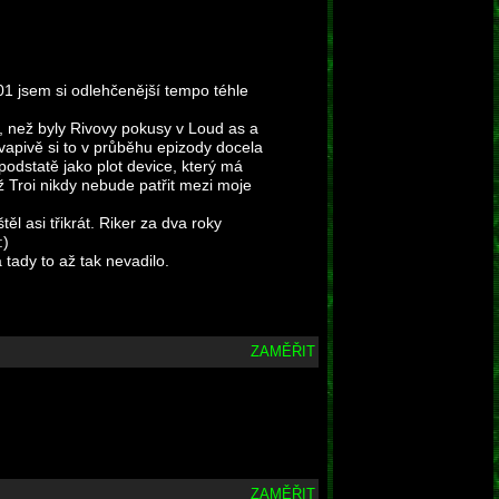
01 jsem si odlehčenější tempo téhle
i, než byly Rivovy pokusy v Loud as a
vapivě si to v průběhu epizody docela
podstatě jako plot device, který má
yž Troi nikdy nebude patřit mezi moje
ěl asi třikrát. Riker za dva roky
:)
 tady to až tak nevadilo.
ZAMĚŘIT
ZAMĚŘIT