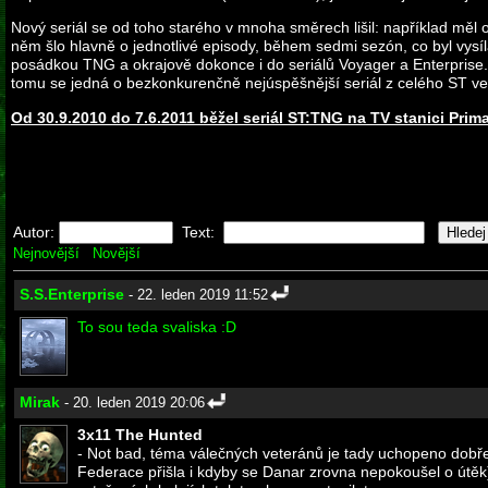
Nový seriál se od toho starého v mnoha směrech lišil: například měl
něm šlo hlavně o jednotlivé episody, během sedmi sezón, co byl vysílá
posádkou TNG a okrajově dokonce i do seriálů Voyager a Enterprise. 
tomu se jedná o bezkonkurenčně nejúspěšnější seriál z celého ST v
Od 30.9.2010 do 7.6.2011 běžel seriál ST:TNG na TV stanici Prim
Autor:
Text:
Nejnovější
Novější
S.S.Enterprise
- 22. leden 2019 11:52
To sou teda svaliska :D
Mirak
- 20. leden 2019 20:06
3x11 The Hunted
- Not bad, téma válečných veteránů je tady uchopeno dobře a
Federace přišla i kdyby se Danar zrovna nepokoušel o útěk