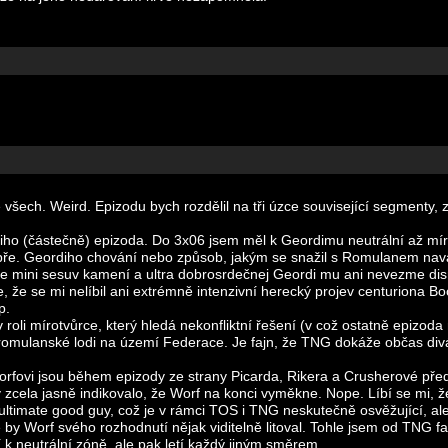
všech. Weird. Epizodu bych rozdělil na tři úzce související segmenty, z 
diho (částečně) epizoda. Do 3x06 jsem měl k Geordimu neutrální až mírn
dobře. Geordiho chování nebo způsob, jakým se snažil s Romulanem nav
pe mini sesuv kamení a ultra dobrosrdečnej Geordi mu ani nevezme di
e, že se mi nelíbil ani extrémně intenzivní herecký projev centuriona B
p.
 roli mírotvůrce, který hledá nekonfliktní řešení (v což ostatně epizoda 
romulanské lodi na území Federace. Je fajn, že TNG dokáže občas divák
orfovi jsou během epizody ze strany Picarda, Rikera a Crusherové před
 zcela jasně indikovalo, že Worf na konci vyměkne. Nope. Líbí se mi, ž
 ultimate good guy, což je v rámci TOS i TNG neskutečně osvěžující, a
by Worf svého rozhodnutí nějak viditelně litoval. Tohle jsem od TNG fa
í k neutrální zóně, ale pak letí každý jiným směrem.