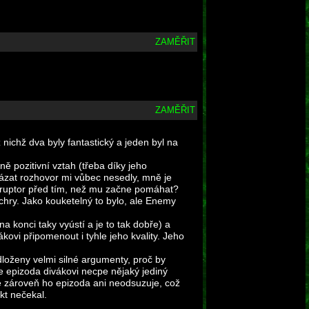
ZAMĚŘIT
ZAMĚŘIT
nichž dva byly fantastický a jeden byl na
ě pozitivní vztah (třeba díky jeho
ázat rozhovor mi vůbec nesedly, mně je
sruptor před tím, než mu začne pomáhat?
ochry. Jako kouketelný to bylo, ale Enemy
na konci taky vyústí a je to tak dobře) a
ovi připomenout i tyhle jeho kvality. Jeho
loženy velmi silné argumenty, proč by
e epizoda divákovi necpe nějaký jediný
le zároveň ho epizoda ani neodsuzuje, což
kt nečekal.