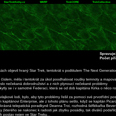
StarTrekKnihy.cz
WARP
TrekCORE
TrekCollective
Spravuje
Počet př
kách objevil hraný Star Trek, tentokrát s podtitulem The Next Generatio
íslem, měla i tentokrát za úkol poodhalovat roušky temnoty a mapovat
slo nečekaná dobrodružství a z nich plynoucí nečekané problémy.
kytly se i v samotné Federaci, která se od dob kapitána Kirka o něco ro
lajkové lodi, bylo, aby tyto problémy řešil za pomoci své prvotřídní pos
 kapitánovi Enterprise, ale z tohoto plánu sešlo, když se kapitán Picar
, krásná telepatická poradkyně Deanna Troi, rozhodná šéflékařka Beve
ey (kterého se nakonec k radosti jak zbytku posádky, tak diváků podařil
h postav nejen ve Star Treku...