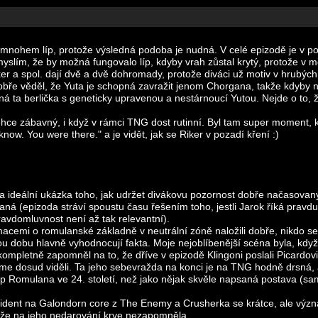
at mnohem líp, protože výsledná podoba je nudná. V celé epizodě je v p
 myslím, že by možná fungovalo líp, kdyby vrah zůstal krytý, protože v 
ker a spol. dají dvě a dvě dohromady, protože diváci už motiv v hrubýc
obře věděl, že Yuta je schopná zavražit jenom Chorgana, takže kdyby na ni
ečná ta berlička s geneticky upravenou a nestárnoucí Yutou. Nejde o to,
hce zábavný, i když v rámci TNG dost rutinní. Byl tam super moment, 
know. You were there." a je vidět, jak se Riker v pozadí kření :)
la ideální ukázka toho, jak udržet divákovu pozornost dobře načasovaný
kaná (epizoda stráví spoustu času řešením toho, jestli Jarok říká pravd
avdomluvnost není až tak relevantní).
rmacemi o romulanské základně v neutrální zóně naložili dobře, nikdo
u dobu hlavně vyhodnocují fakta. Moje nejoblíbenější scéna byla, kdy
mpletně zapomněl na to, že dříve v epizodě Klingoni poslali Picardovi
jsme dosud viděli. Ta jeho sebevražda na konci je na TNG hodně drsná
typ Romulana ve 24. století, než jako nějak skvěle napsaná postava (sa
ncident na Galondorn core z The Enemy a Crusherka se krátce, ale vý
, že na jeho nedarování krve nezapomněla.