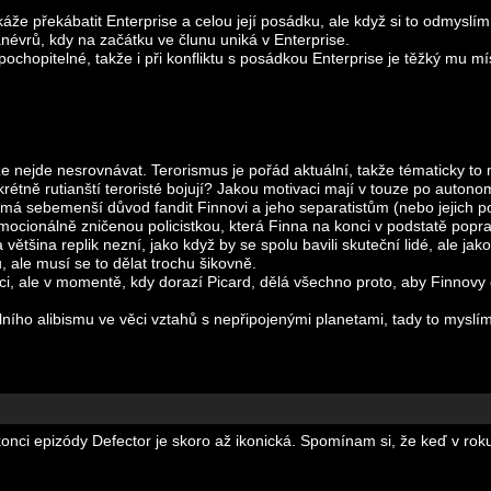
že překábatit Enterprise a celou její posádku, ale když si to odmyslím,
névrů, kdy na začátku ve člunu uniká v Enterprise.
hopitelné, takže i při konfliktu s posádkou Enterprise je těžký mu mí
že nejde nesrovnávat. Terorismus je pořád aktuální, takže tématicky to
rétně rutianští teroristé bojují? Jakou motivaci mají v touze po autono
nemá sebemenší důvod fandit Finnovi a jeho separatistům (nebo jejich 
emocionálně zničenou policistkou, která Finna na konci v podstatě popra
tšina replik nezní, jako když by se spolu bavili skuteční lidé, ale jako 
, ale musí se to dělat trochu šikovně.
ci, ale v momentě, kdy dorazí Picard, dělá všechno proto, aby Finnovy
ního alibismu ve věci vztahů s nepřipojenými planetami, tady to myslím
onci epizódy Defector je skoro až ikonická. Spomínam si, že keď v r