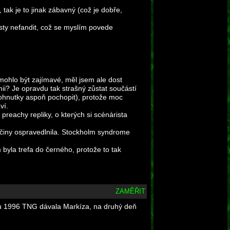
 tak je to jinak zábavný (což je dobře,
sty nefandit, což se myslím povede
 mohlo být zajímavé, měl jsem ale dost
mii? Je opravdu tak strašný zůstat součástí
pohnutky aspoň pochopit), protože moc
ví.
preachy repliky, o kterých si scénárista
 činy ospravedlnila. Stockholm syndrome
 byla trefa do černého, protože to tak
ZAMĚŘIT
oku 1996 TNG dávala Markíza, na druhý deň