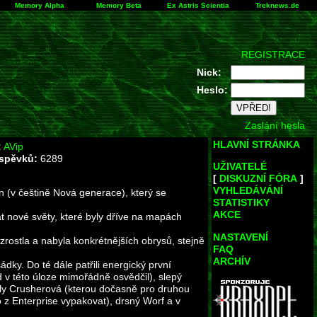
Memory Alpha
Memory Beta
Ex Astris Scientia
Treknews.de
REGISTRACE
Nick:
Heslo:
Zaslání hesla
HLAVNÍ STRÁNKA
:
AVip
íspěvků:
6289
UŽIVATELÉ
[
DISKUZNÍ FÓRA
]
VYHLEDÁVÁNÍ
n (v češtině Nová generace), který se
STATISTIKY
AKCE
 nové světy, které byly dříve na mapách
NASTAVENÍ
zrostla a nabyla konkrétnějších obrysů, stejně
FAQ
ARCHÍV
ádky. Do té dále patřili energický první
d v této úloze mimořádně osvědčil), slepý
rly Crusherová (kterou dočasně pro druhou
o z Enterprise vypakovat), drsný Worf a v