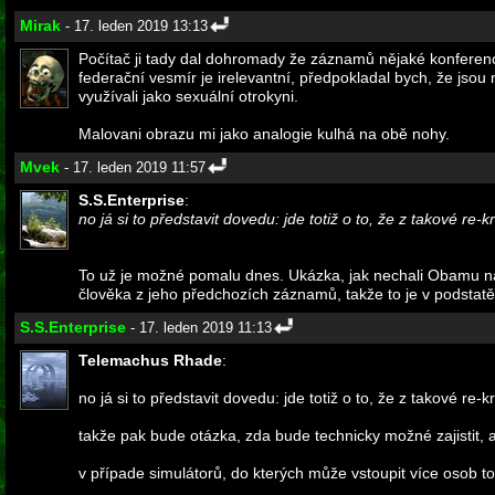
Mirak
- 17. leden 2019 13:13
Počítač ji tady dal dohromady že záznamů nějaké konferenc
federační vesmír je irelevantní, předpokladal bych, že jsou 
využívali jako sexuální otrokyni.
Malovani obrazu mi jako analogie kulhá na obě nohy.
Mvek
- 17. leden 2019 11:57
S.S.Enterprise
:
no já si to představit dovedu: jde totiž o to, že z takové 
To už je možné pomalu dnes. Ukázka, jak nechali Obamu na v
člověka z jeho předchozích záznamů, takže to je v podstatě
S.S.Enterprise
- 17. leden 2019 11:13
Telemachus Rhade
:
no já si to představit dovedu: jde totiž o to, že z takové 
takže pak bude otázka, zda bude technicky možné zajistit, 
v případe simulátorů, do kterých může vstoupit více osob t