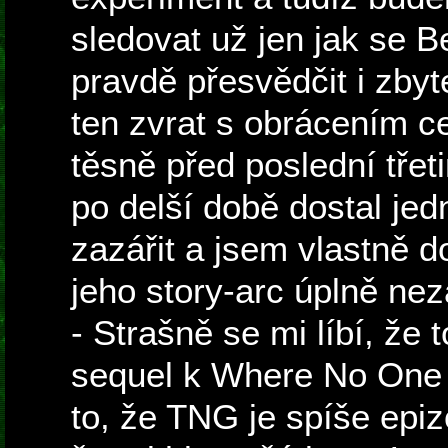
sledovat už jen jak se B
pravdě přesvědčit i zby
ten zvrat s obrácením c
těsně před poslední třet
po delší době dostal jed
zazářit a jsem vlastně d
jeho story-arc úplně ne
- Strašně se mi líbí, že 
sequel k Where No One
to, že TNG je spíše epiz