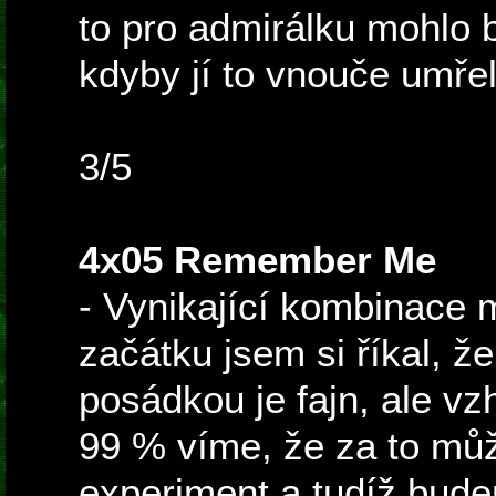
to pro admirálku mohlo 
kdyby jí to vnouče umřel
3/5
4x05 Remember Me
- Vynikající kombinace m
začátku jsem si říkal, ž
posádkou je fajn, ale v
99 % víme, že za to mů
experiment a tudíž bude