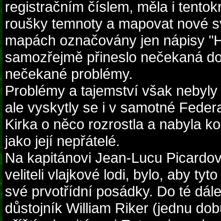
registračním číslem, měla i tentok
roušky temnoty a mapovat nové svě
mapách označovány jen nápisy "Hi
samozřejmě přineslo nečekaná dob
nečekané problémy.
Problémy a tajemství však nebyly 
ale vyskytly se i v samotné Feder
Kirka o něco rozrostla a nabyla ko
jako její nepřátelé.
Na kapitánovi Jean-Lucu Picardov
veliteli vlajkové lodi, bylo, aby ty
své prvotřídní posádky. Do té dále 
důstojník William Riker (jednu do