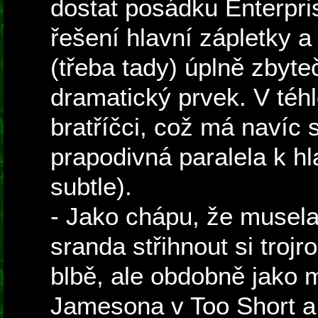
dostat posádku Enterpri
řešení hlavní zápletky 
(třeba tady) úplně zbyt
dramatický prvek. V téh
bratříčci, což má navíc s
prapodivná paralela k hl
subtle).
- Jako chápu, že musela
sranda střihnout si trojr
blbě, ale obdobně jako 
Jamesona v Too Short a