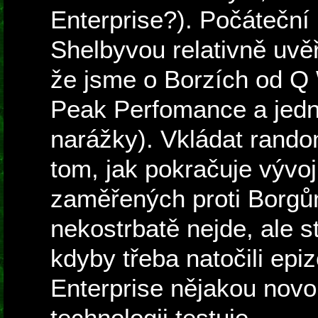
Enterprise?). Počátečn
Shelbyvou relativně uvě
že jsme o Borzích od Q
Peak Perfomance a jedné
narážky). Vkládat rand
tom, jak pokračuje vývoj
zaměřených proti Borgů
nekostrbatě nejde, ale st
kdyby třeba natočili epi
Enterprise nějakou novo
technologii testuje.