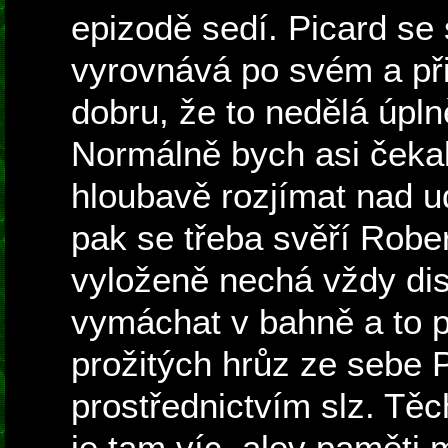
epizodě sedí. Picard se
vyrovnává po svém a př
dobru, že to nedělá úpln
Normálně bych asi čekal
hloubavě rozjímat nad 
pak se třeba svěří Rober
vyloženě nechá vždy di
vymáchat v bahně a to p
prožitých hrůz ze sebe 
prostřednictvím slz. Tě
je tam víc, alev paměti m