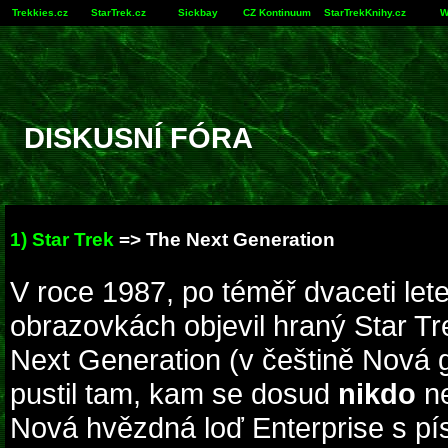
Trekkies.cz
StarTrek.cz
Sickbay
CZ Kontinuum
StarTrekKnihy.cz
W
DISKUSNÍ FÓRA
1) Star Trek
=>
The Next Generation
V roce 1987, po téměř dvaceti lete
obrazovkách objevil hraný Star Tre
Next Generation (v češtině Nová 
pustil tam, kam se dosud
nikdo
ne
Nová hvězdná loď Enterprise s 