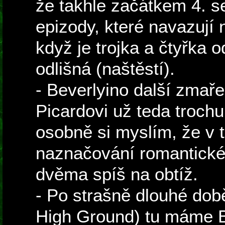
že takhle začátkem 4. s
epizody, které navazují 
když je trojka a čtyřka 
odlišná (naštěstí).
- Beverlyino další zmař
Picardovi už teda trochu 
osobně si myslím, že v té
naznačování romantické
dvěma spíš na obtíž.
- Po strašně dlouhé dob
High Ground) tu máme B