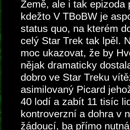
Země, ale i tak epizoda
kdežto V TBoBW je asp
status quo, na kterém 
celý Star Trek tak lpěl.
moc ukazovat, že by Hvě
nějak dramaticky dostala
dobro ve Star Treku vítě
asimilovaný Picard jeho
40 lodí a zabít 11 tisíc l
kontroverzní a dohra v n
žádoucí, ba přímo nutná.