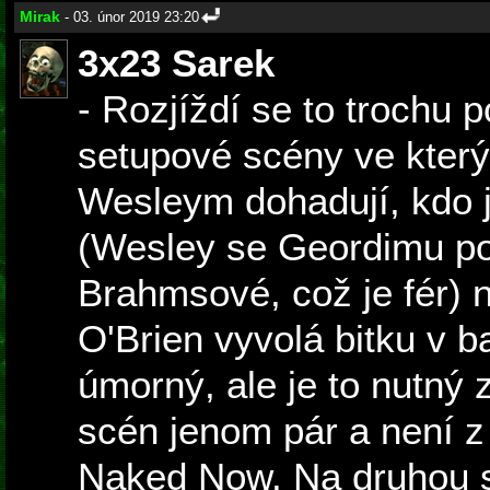
Mirak
- 03. únor 2019 23:20
3x23 Sarek
- Rozjíždí se to trochu 
setupové scény ve který
Wesleym dohadují, kdo 
(Wesley se Geordimu po
Brahmsové, což je fér) n
O'Brien vyvolá bitku v ba
úmorný, ale je to nutný z
scén jenom pár a není z
Naked Now. Na druhou s