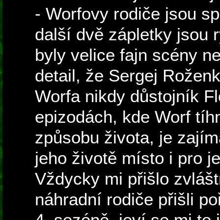
- Worfovy rodiče jsou sp
další dvě zápletky jsou r
byly velice fajn scény n
detail, že Sergej Roženk
Worfa nikdy důstojník Fl
epizodách, kde Worf tí
způsobu života, je zajím
jeho životě místo i pro j
Vždycky mi přišlo zvláš
náhradní rodiče přišli p
4. sezóně, jeví se mi to