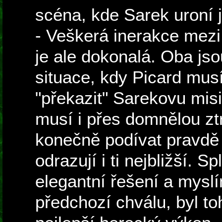
scéna, kde Sarek uroní 
- Veškerá inerakce mez
je ale dokonalá. Oba js
situace, kdy Picard musí
"překazit" Sarekovu mis
musí i přes domnělou ztr
konečně podívat pravdě 
odrazují i ti nejbližší. S
elegantní řešení a myslí
předchozí chválu, byl to