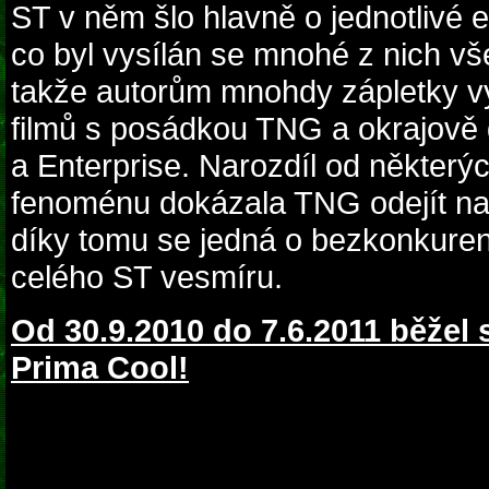
ST v něm šlo hlavně o jednotlivé
co byl vysílán se mnohé z nich všel
takže autorům mnohdy zápletky vys
filmů s posádkou TNG a okrajově 
a Enterprise. Narozdíl od některý
fenoménu dokázala TNG odejít na v
díky tomu se jedná o bezkonkuren
celého ST vesmíru.
Od 30.9.2010 do 7.6.2011 běžel 
Prima Cool!