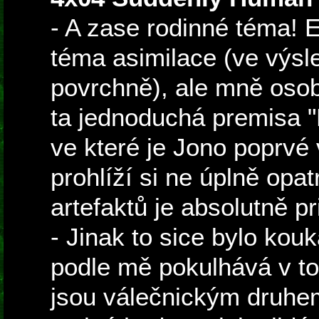
- A zase rodinné téma! 
téma asimilace (ve výsl
povrchně), ale mně osob
ta jednoduchá premisa "
ve které je Jono poprvé 
prohlíží si ne úplně opat
artefaktů je absolutně pr
- Jinak to sice bylo kouk
podle mě pokulhává v tom
jsou válečnickým druhem,