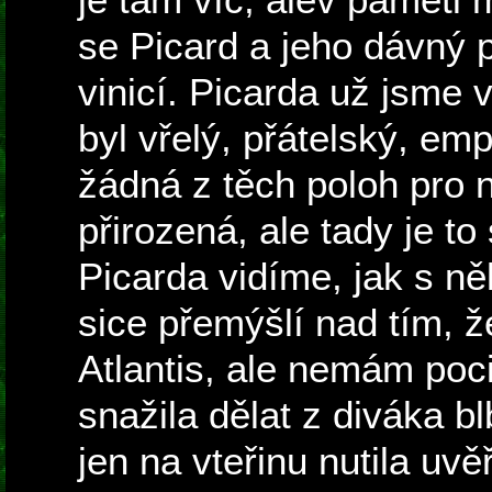
se Picard a jeho dávný p
vinicí. Picarda už jsme v
byl vřelý, přátelský, e
žádná z těch poloh pro 
přirozená, ale tady je t
Picarda vidíme, jak s ně
sice přemýšlí nad tím, ž
Atlantis, ale nemám poci
snažila dělat z diváka b
jen na vteřinu nutila uvě