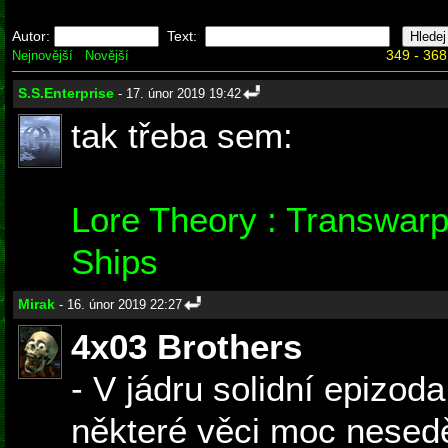
Autor:
Text:
349 - 368
Nejnovější
Novější
S.S.Enterprise
- 17. únor 2019 19:42
tak třeba sem:
Lore Theory : Transwarp 
Ships
Mirak
- 16. únor 2019 22:27
4x03 Brothers
- V jádru solidní epizoda
některé věci moc nesedě