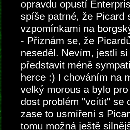
opravdu opustí Enterpri
spíše patrné, že Picard 
vzpomínkami na borgsk
- Přiznám se, že Picardů
neseděl. Nevím, jestli s
představit méně sympati
herce :) I chováním na 
velký morous a bylo pro
dost problém "vcítit" se 
zase to usmíření s Pica
tomu možná ještě silnějš