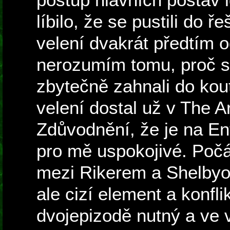
líbilo, že se pustili do ř
velení dvakrát předtím o
nerozumím tomu, proč se
zbytečně zahnali do kou
velení dostal už v The A
Zdůvodnění, že je na En
pro mě uspokojivé. Počá
mezi Rikerem a Shelbyov
ale cizí element a konflik
dvojepizodě nutný a ve 