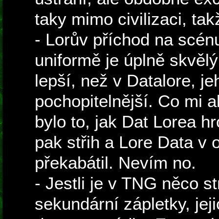
taky mimo civilizaci, ta
- Lorův příchod na scén
uniformě je úplně skvělý 
lepší, než v Datalore, j
pochopitelnější. Co mi al
bylo to, jak Dat Lorea h
pak střih a Lore Data v 
překabátil. Nevím no.
- Jestli je v TNG něco st
sekundární zápletky, jeji