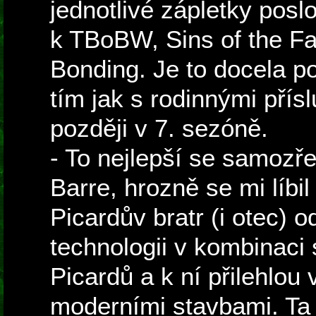
jednotlivé zápletky posl
k TBoBW, Sins of the F
Bonding. Je to docela po
tím jak s rodinnými přísl
později v 7. sezóně.
- To nejlepší se samozř
Barre, hrozně se mi líbil
Picardův bratr (i otec) 
technologii v kombinaci 
Picardů a k ní přilehlou 
moderními stavbami. Ta