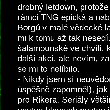
drobný letdown, protože 
rámci TNG epická a nabi
Borgů v malé vědecké la
mi k tomu až tak nesedí. 
šalamounské ve chvíli, 
další akci, ale nevím, z
se mi to nelíbilo.
- Nikdy jsem si neuvědo
úspěšně zapomněl), jak 
pro Rikera. Seriály větši
postup hlavních postav i