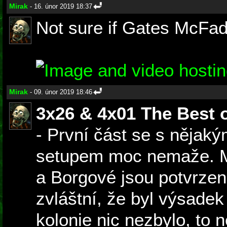
Mirak
- 16. únor 2019 18:37
Not sure if Gates McFad
Mirak
- 09. únor 2019 18:46
3x26 & 4x01 The Best 
- První část se s nějak
setupem moc nemaže. M
a Borgové jsou potvrzeni
zvláštní, že byl výsadek
kolonie nic nezbylo, to 