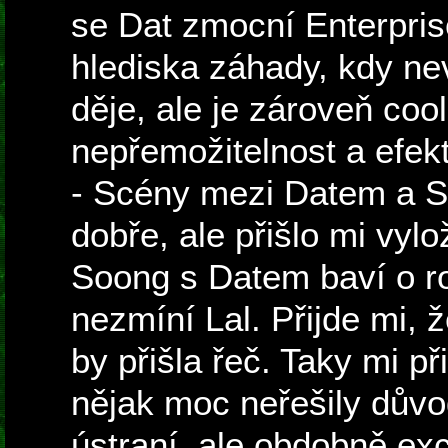
se Dat zmocní Enterpris
hlediska záhady, kdy n
děje, ale je zároveň coo
nepřemožitelnost a efekti
- Scény mezi Datem a 
dobře, ale přišlo mi vyl
Soong s Datem baví o ro
nezmíní Lal. Přijde mi, ž
by přišla řeč. Taky mi př
nějak moc neřešily důvo
ústraní, ale obdobně exc