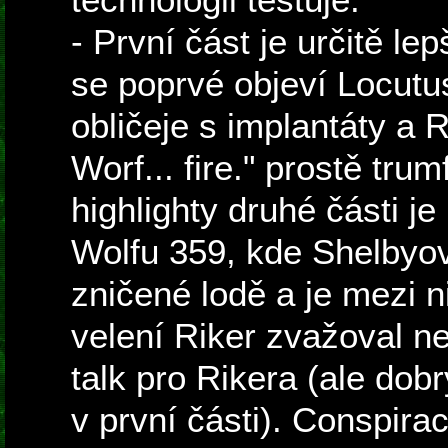
- První část je určitě lep
se poprvé objeví Locutus
obličeje s implantáty a R
Worf... fire." prostě tr
highlighty druhé části je 
Wolfu 359, kde Shelbyo
zničené lodě a je mezi ni
velení Riker zvažoval ne
talk pro Rikera (ale dobr
v první části). Conspira