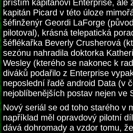
příštím kapitánovi Enterprise, ale
kapitán Picard v této úloze mimoř
šéfinženýr Geordi LaForge (původ
pilotoval), krásná telepatická po
šéflékařka Beverly Crusherová (k
sezónu nahradila doktorka Katherin
Wesley (kterého se nakonec k rado
diváků podařilo z Enterprise vypa
neposlední řadě android Data (v č
nejoblíbenějších postav nejen ve S
Nový seriál se od toho starého v 
například měl opravdový pilotní dí
dává dohromady a vzdor tomu, ž