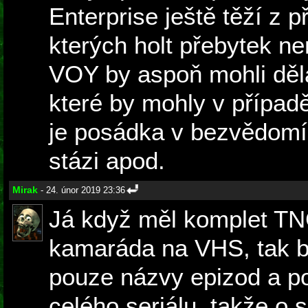
Enterprise ještě těží z p
kterých holt přebytek ne
VOY by aspoň mohli děl
které by mohly v případě
je posádka v bezvědomí
stázi apod.
Mirak
- 24. únor 2019 23:36
Já když měl komplet TN
kamaráda na VHS, tak b
pouze názvy epizod a po
celého seriálu, takže o