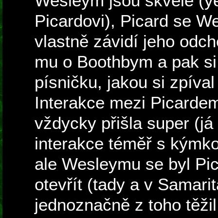
Wesleym jsou skvělé (ye
Picardovi), Picard se W
vlastně závidí jeho odc
mu o Boothbym a pak si v
písničku, jakou si zpíva
Interakce mezi Picarde
vždycky přišla super (já
interakce téměř s kýmkol
ale Wesleymu se byl Pi
otevřít (tady a v Samari
jednoznačně z toho těžil