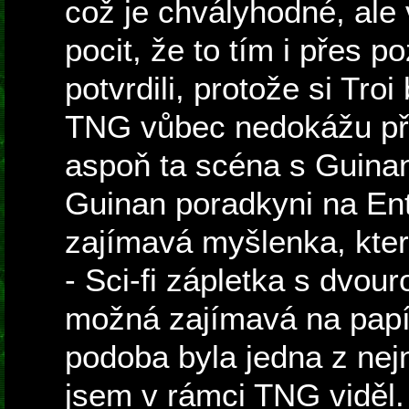
což je chvályhodné, al
pocit, že to tím i přes p
potvrdili, protože si Tro
TNG vůbec nedokážu př
aspoň ta scéna s Guinan
Guinan poradkyni na Ent
zajímavá myšlenka, kter
- Sci-fi zápletka s dvo
možná zajímavá na papí
podoba byla jedna z nej
jsem v rámci TNG viděl. 