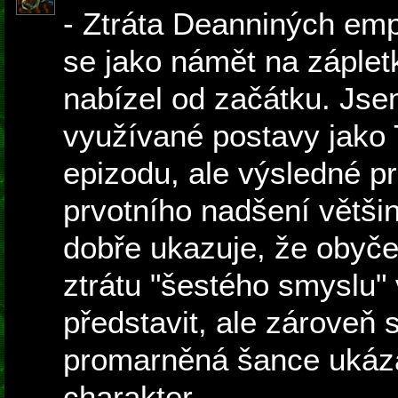
- Ztráta Deanniných em
se jako námět na záple
nabízel od začátku. Jse
využívané postavy jako 
epizodu, ale výsledné p
prvotního nadšení většin
dobře ukazuje, že obyče
ztrátu "šestého smyslu
představit, ale zároveň 
promarněná šance ukázat
charakter.