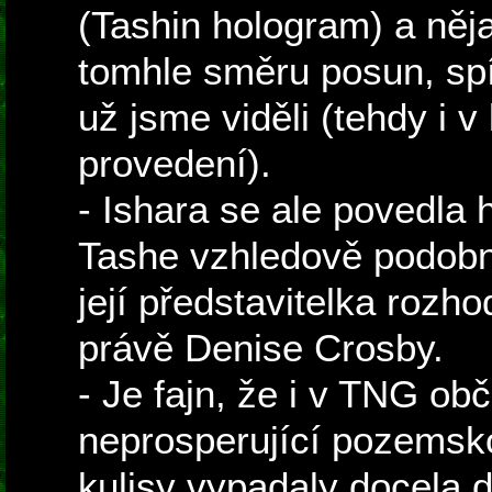
(Tashin hologram) a něj
tomhle směru posun, sp
už jsme viděli (tehdy i v
provedení).
- Ishara se ale povedla 
Tashe vzhledově podobná,
její představitelka rozho
právě Denise Crosby.
- Je fajn, že i v TNG ob
neprosperující pozemsko
kulisy vypadaly docela 