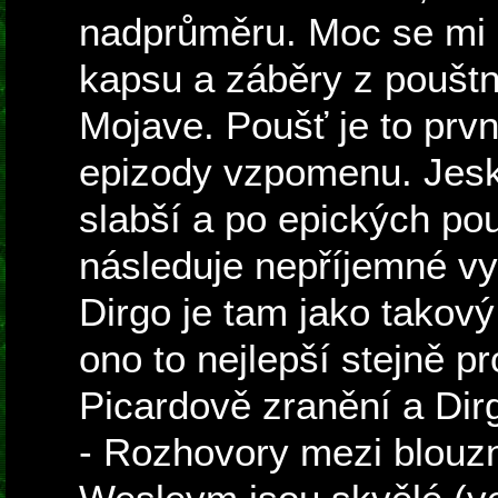
nadprůměru. Moc se mi lí
kapsu a záběry z pouštní
Mojave. Poušť je to první
epizody vzpomenu. Jesk
slabší a po epických po
následuje nepříjemné vys
Dirgo je tam jako takový
ono to nejlepší stejně p
Picardově zranění a Dir
- Rozhovory mezi blouz