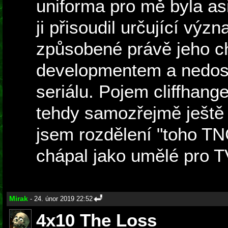
uniforma pro mě byla asi
ji přisoudil určující výz
způsobené právě jeho c
developmentem a nedost
seriálu. Pojem cliffhan
tehdy samozřejmě ještě
jsem rozdělení "toho T
chápal jako umělé pro T
Mirak
- 24. únor 2019 22:52
4x10 The Loss