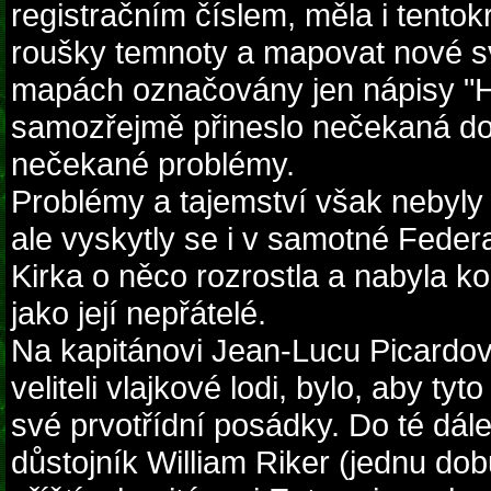
registračním číslem, měla i tentok
roušky temnoty a mapovat nové svě
mapách označovány jen nápisy "Hi
samozřejmě přineslo nečekaná dob
nečekané problémy.
Problémy a tajemství však nebyly 
ale vyskytly se i v samotné Feder
Kirka o něco rozrostla a nabyla ko
jako její nepřátelé.
Na kapitánovi Jean-Lucu Picardov
veliteli vlajkové lodi, bylo, aby ty
své prvotřídní posádky. Do té dále 
důstojník William Riker (jednu do