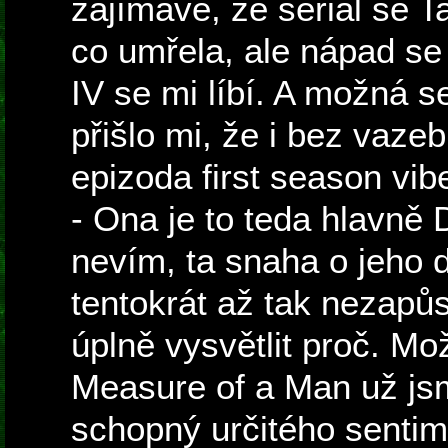
zajímavé, že seriál se T
co umřela, ale nápad se
IV se mi líbí. A možná s
přišlo mi, že i bez vaze
epizoda first season vib
- Ona je to teda hlavně 
nevím, ta snaha o jeho d
tentokrát až tak nezapů
úplně vysvětlit proč. Mo
Measure of a Man už jsme
schopný určitého sentim