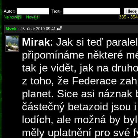
Autor:
Text:
335 - 354
Nejnovější
Novější
Mvek
- 25. únor 2019 09:41
Mirak
: Jak si teď paral
připomínáme některé m
tak je vidět, jak na dru
z toho, že Federace za
planet. Sice asi náznak 
částečný betazoid jsou i
lodích, ale možná by byl
měly uplatnění pro své f