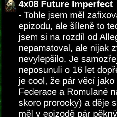
4x08 Future Imperfect
- Tohle jsem měl zafixo
epizodu, ale šíleně to te
jsem si na rozdíl od All
nepamatoval, ale nijak z
nevylepšilo. Je samozře
neposunuli o 16 let dopř
je cool, že pár věcí jako
Federace a Romulané na
skoro prorocky) a děje 
měl v epizodě pár pěkn