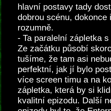
hlavní postavy tady dos
dobrou scénu, dokonce i 
rozumně.
- Ta paralelní zápletka s
Ze začátku působí skor
tušíme, že tam asi nebud
perfektní, jak jí bylo p
více screen timu a na ko
zápletka, která by si kli
kvalitní epizodu. Další n
epizody byl to, že Enterp