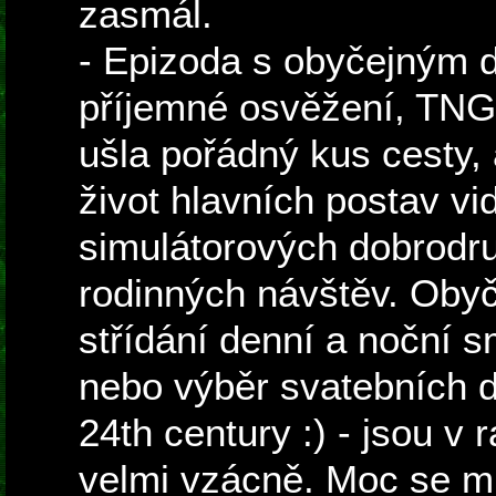
zasmál.
- Epizoda s obyčejným d
příjemné osvěžení, TNG
ušla pořádný kus cesty, 
život hlavních postav vi
simulátorových dobrodru
rodinných návštěv. Obyč
střídání denní a noční 
nebo výběr svatebních da
24th century :) - jsou v 
velmi vzácně. Moc se mi