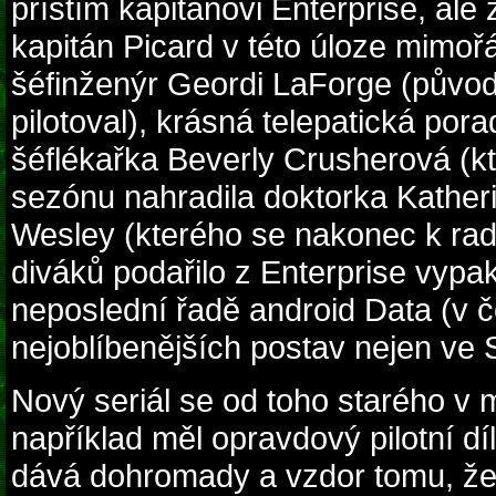
příštím kapitánovi Enterprise, ale
kapitán Picard v této úloze mimoř
šéfinženýr Geordi LaForge (původ
pilotoval), krásná telepatická po
šéflékařka Beverly Crusherová (k
sezónu nahradila doktorka Katherin
Wesley (kterého se nakonec k rado
diváků podařilo z Enterprise vypa
neposlední řadě android Data (v č
nejoblíbenějších postav nejen ve S
Nový seriál se od toho starého v 
například měl opravdový pilotní dí
dává dohromady a vzdor tomu, ž