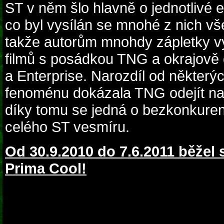
ST v něm šlo hlavně o jednotlivé
co byl vysílán se mnohé z nich všel
takže autorům mnohdy zápletky vys
filmů s posádkou TNG a okrajově 
a Enterprise. Narozdíl od některý
fenoménu dokázala TNG odejít na v
díky tomu se jedná o bezkonkuren
celého ST vesmíru.
Od 30.9.2010 do 7.6.2011 běžel 
Prima Cool!