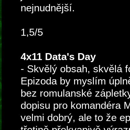
nejnudnější.
1,5/5
4x11 Data's Day
- Skvělý obsah, skvělá 
Epizoda by myslím úplně
bez romulanské zápletky
dopisu pro komandéra 
velmi dobrý, ale to že e
třetině překvapivě výrazn