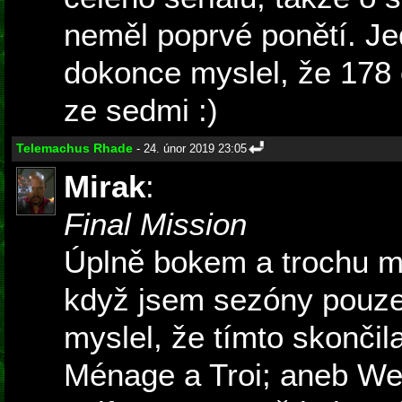
neměl poprvé ponětí. Je
dokonce myslel, že 178 
ze sedmi :)
Telemachus Rhade
- 24. únor 2019 23:05
Mirak
:
Final Mission
Úplně bokem a trochu mv
když jsem sezóny pouze
myslel, že tímto skončil
Ménage a Troi; aneb We