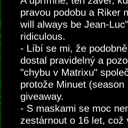
A upřímně, ten závěr, k
pravou podobu a Riker 
will always be Jean-Luc"
ridiculous.
- Líbí se mi, že podobně
dostal pravidelný a pozo
"chybu v Matrixu" spole
protože Minuet (season 
giveaway.
- S maskami se moc nem
zestárnout o 16 let, což 