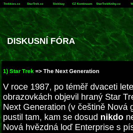
Trekkies.cz
StarTrek.cz
Sickbay
CZ Kontinuum
StarTrekKnihy.cz
W
DISKUSNÍ FÓRA
1) Star Trek
=>
The Next Generation
V roce 1987, po téměř dvaceti lete
obrazovkách objevil hraný Star Tre
Next Generation (v češtině Nová 
pustil tam, kam se dosud
nikdo
ne
Nová hvězdná loď Enterprise s 