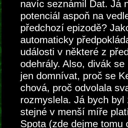
navíc seznámil Dat. Já 
potenciál aspoň na vedle
předchozí epizodě? Jako
automaticky předpoklád
události v některé z př
odehrály. Also, divák se
jen domnívat, proč se Ke
chová, proč odvolala sva
rozmyslela. Já bych byl
stejné v menší míře plat
Spota (zde dejme tomu 