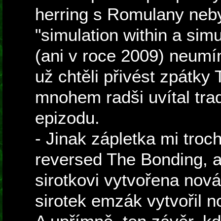
herring s Romulany nebyl
"simulation within a sim
(ani v roce 2009) neumím
už chtěli přivést zpátky
mnohem radši uvítal tra
epizodu.
- Jinak zápletka mi troc
reversed The Bonding, a
sirotkovi vytvořena nov
sirotek emzák vytvořil n