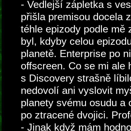
- Vedlejší zápletka s ve
přišla premisou docela z
téhle epizody podle mě 
byl, kdyby celou epizod
planetě. Enterprise po n
offscreen. Co se mi ale 
s Discovery strašně líbil
nedovolí ani vyslovit m
planety svému osudu a o
po ztracené dvojici. Pro
- Jinak když mám hodnot