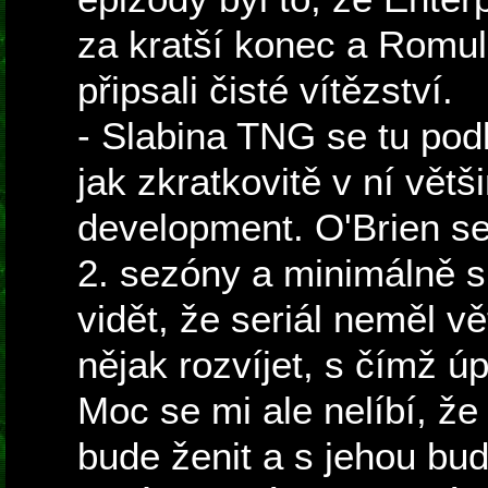
za kratší konec a Romul
připsali čisté vítězství.
- Slabina TNG se tu podl
jak zkratkovitě v ní vět
development. O'Brien se
2. sezóny a minimálně s
vidět, že seriál neměl v
nějak rozvíjet, s čímž 
Moc se mi ale nelíbí, že
bude ženit a s jehou bu