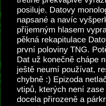
posiluje. Datovy monolo
napsané a navíc vyšpe
příjemným hlasem vypra
pěkná rekapitulace Dato
první poloviny TNG. Potě
Dat už konečně chápe něk
ještě neumí používat, re
chybně :) Epizoda netlač
vtipů, kterých není zase
docela přirozeně a párk