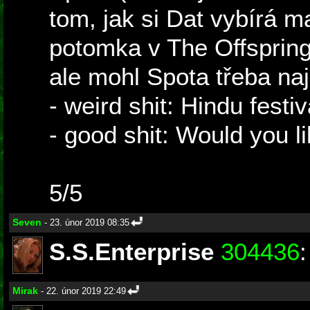
tom, jak si Dat vybírá m
potomka v The Offsprin
ale mohl Spota třeba nají
- weird shit: Hindu festiv
- good shit: Would you li
5/5
Seven
- 23. únor 2019 08:35
S.S.Enterprise
304436
:
Mirak
- 22. únor 2019 22:49