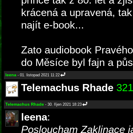
krácená a upravená, tak
najít e-book...
Zato audiobook Pravého
do Měsíce byl fajn a půs
leena
- 01. listopad 2021 11:22
Telemachus Rhade
32
Telemachus Rhade
- 30. říjen 2021 18:23
leena
:
Posloucham Zaklinace j