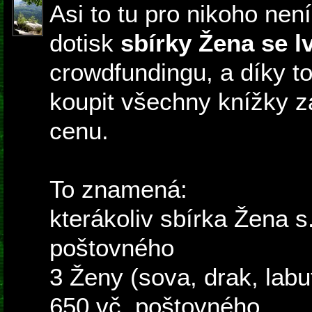
Asi to tu pro nikoho nen
dotisk
sbírky Žena se 
crowdfundingu, a díky 
koupit všechny knížky 
cenu.
To znamená:
kterákoliv sbírka Žena s
poštovného
3 Ženy (sova, drak, labuť
650 vč. poštovného