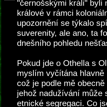
"černošskými králi" byli
králové v rámci koloniál
upozornění se týkalo sp
suverenity, ale ano, ta f
dnešního pohledu nešťa
Pokud jde o Othella s O
myslím vyčítána hlavně
což je podle mě obecně 
jehož nadužívání může s
etnické segregaci. Co j