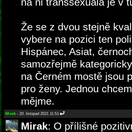
na ni transsexuála je v t
Že se z dvou stejně kva
vybere na pozici ten poli
Hispánec, Asiat, černoc
samozřejmě kategoricky 
na Černém mostě jsou p
pro ženy. Jednou chceme 
mějme.
Mvek
- 20. listopad 2021 11:51
Mirak
: O přílišné poziti