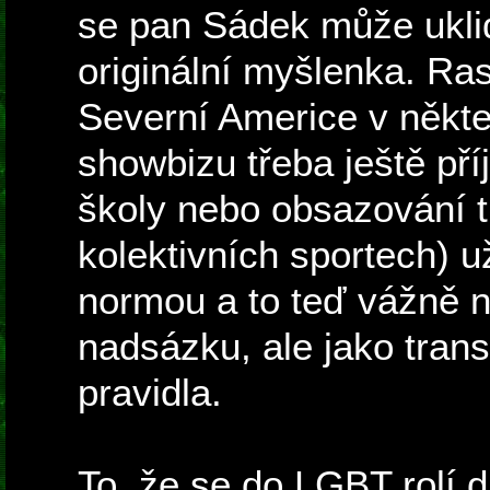
se pan Sádek může uklid
originální myšlenka. Ra
Severní Americe v někt
showbizu třeba ještě pří
školy nebo obsazování t
kolektivních sportech) 
normou a to teď vážně 
nadsázku, ale jako tran
pravidla.
To, že se do LGBT rolí d