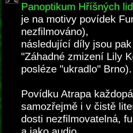
Panoptikum Hříšných lidí
je na motivy povídek Fu
nezfilmováno),
následující díly jsou pa
"Záhadné zmizení Lily K
posléze "ukradlo" Brno).
Povídku Atrapa každopá
samozřejmě i v čistě lit
dosti nezfilmovatelná, f
a jako audio.