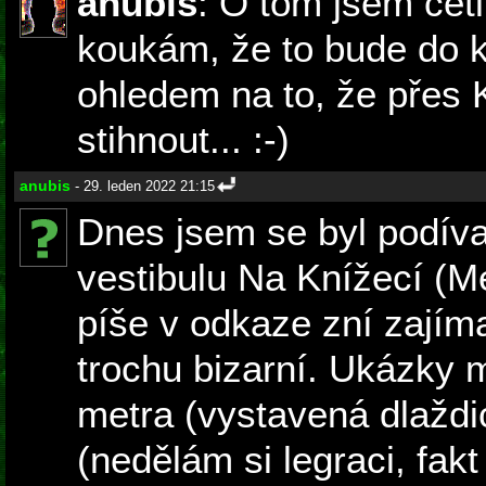
anubis
: O tom jsem četl 
koukám, že to bude do k
ohledem na to, že přes 
stihnout... :-)
anubis
- 29. leden 2022 21:15
Dnes jsem se byl podíva
vestibulu Na Knížecí (Me
píše v odkaze zní zajímav
trochu bizarní. Ukázky m
metra (vystavená dlaždi
(nedělám si legraci, fakt