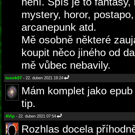
není. Spíš je to fantasy
mystery, horor, postapo,
arcanepunk atd.
Mě osobně některé zauja
koupit něco jiného od da
mě vůbec nebavily.
tuvok07
- 22. duben 2021 19:24
Mám komplet jako epub 
tip.
AVip
- 22. duben 2021 07:54
Rozhlas docela příhodně