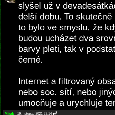
slyšel už v devadesátkách
delší dobu. To skutečně
to bylo ve smyslu, že kd
budou ucházet dva srovna
barvy pleti, tak v podsta
černé.
Internet a filtrovaný ob
nebo soc. sítí, nebo jiný
umocňuje a urychluje te
Mirak
- 19. listopad 2021 23:14