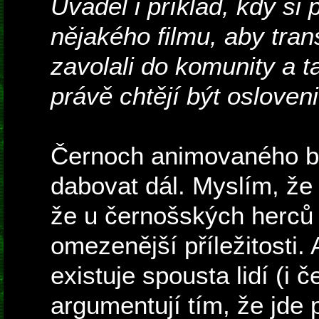
Uváděl i příklad, kdy si 
nějakého filmu, aby tran
zavolali do komunity a ta
právě chtějí být osloven
Černoch animovaného b
dabovat dál. Myslím, že
že u černošských herců 
omezenější příležitosti
existuje spousta lidí (i č
argumentují tím, že jde 