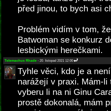
před jinou, to bych asi c
Problém vidím v tom, že 
Batwoman se konkurz dě
lesbickými herečkami.
Telemachus Rhade
- 20. listopad 2021 12:00
Tyhle věci, kdo je a není
narážejí v praxi. Mám-li 
vyberu li na ni Ginu Car
prostě dokonalá, mám pr