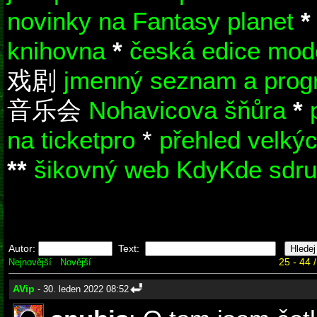
novinky na Fantasy planet
knihovna
*
česká edice mode
戏剧
jmenný seznam a prog
音乐会
Nohavicova šňůra
*
na ticketpro
*
přehled velký
**
šikovný web KdyKde sdru
Autor:
Text:
25 - 44 
Nejnovější
Novější
AVip
- 30. leden 2022 08:52