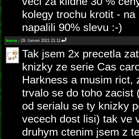
veci za klidne 30 % cen
kolegy trochu krotit - na
napalili 90% slevu :-)
leena
- 29. červen 2021 21:11
Tak jsem 2x precetla zati
knizky ze serie Cas car
Harkness a musim rict, 
trvalo se do toho zacist
od serialu se ty knizky
vecech dost lisi) tak ve
druhym ctenim jsem z te