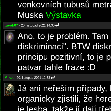
venkovních tubusů metr
Muska
Výstavka
tuvok07
- 20. listopad 2021 14:30
Ano, to je problém. Tam 
diskriminaci". BTW disk
principu pozitivní, to je
patvar tahle fráze :D
Mirak
- 20. listopad 2021 12:53
Já ani neřeším případy,
organicky zjistili, že her
je lesba, takže jí dají t