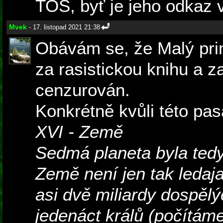
TOS, byť je jeho odkaz 
Mvek
- 17. listopad 2021 21:38
Obávám se, že Malý pri
za rasistickou knihu a 
cenzurován.
Konkrétně kvůli této pasá
XVI - Země
Sedmá planeta byla ted
Země není jen tak ledaja
asi dvě miliardy dospělý
jedenáct králů (počítám