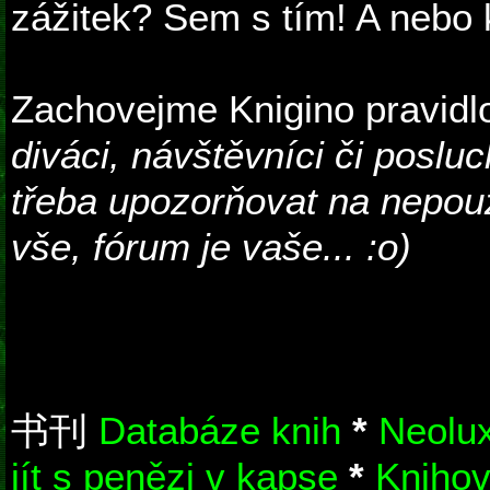
zážitek? Sem s tím! A nebo kr
Zachovejme Knigino pravidl
diváci, návštěvníci či posluc
třeba upozorňovat na nepouž
vše, fórum je vaše... :o)
书刊
Databáze knih
*
Neolux
jít s penězi v kapse
*
Knihov