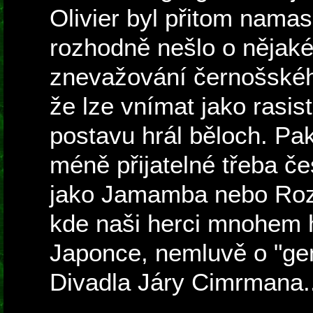
Olivier byl přitom nama
rozhodně nešlo o nějak
znevažování černošského
že lze vnímat jako rasist
postavu hrál běloch. Pak
méně přijatelné třeba če
jako Jamamba nebo Roz
kde naši herci mnohem 
Japonce, nemluvě o "gen
Divadla Járy Cimrmana..