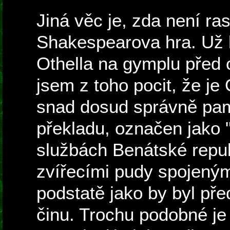
Jiná věc je, zda není ra
Shakespearova hra. Už 
Othella na gymplu před c
jsem z toho pocit, že je O
snad dosud správně pam
překladu, označen jako
službách Benátské repub
zvířecími pudy spojenými
podstatě jako by byl př
činu. Trochu podobné je