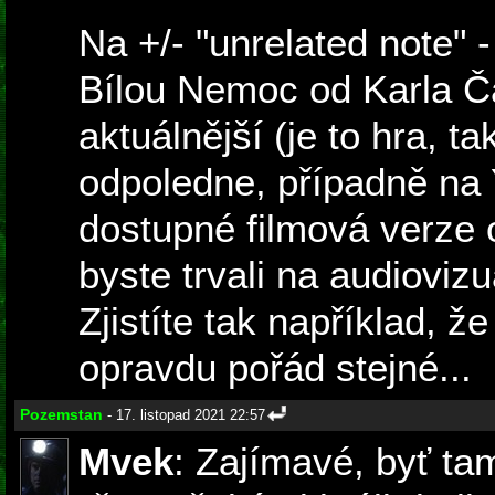
Na +/- "unrelated note" 
Bílou Nemoc od Karla Ča
aktuálnější (je to hra, t
odpoledne, případně na 
dostupné filmová verze
byste trvali na audioviz
Zjistíte tak například, že
opravdu pořád stejné...
Pozemstan
- 17. listopad 2021 22:57
Mvek
: Zajímavé, byť ta