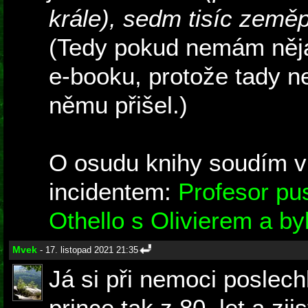
krále), sedm tisíc země
(Tedy pokud nemám něj
e-booku, protože tady n
němu přišel.)
O osudu knihy soudím v 
incidentem:
Profesor pus
Othello s Olivierem a by
Mvek
- 17. listopad 2021 21:35
Já si při nemoci poslec
prince tak z 80. let a zji