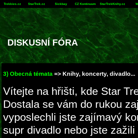
Trekkies.cz
StarTrek.cz
Sickbay
CZ Kontinuum
StarTrekKnihy.cz
W
DISKUSNÍ FÓRA
3) Obecná témata
=> Knihy, koncerty, divadlo...
Vítejte na hřišti, kde Star T
Dostala se vám do rukou za
vyposlechli jste zajímavý ko
supr divadlo nebo jste zažili