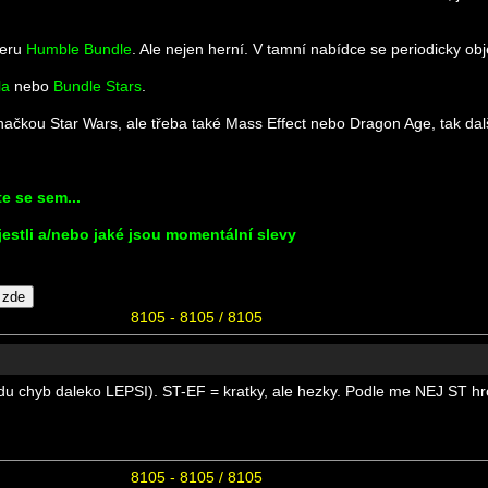
veru
Humble Bundle
. Ale nejen herní. V tamní nabídce se periodicky ob
la
nebo
Bundle Stars
.
čkou Star Wars, ale třeba také Mass Effect nebo Dragon Age, tak dalš
e se sem...
jestli a/nebo jaké jsou momentální slevy
8105 - 8105 / 8105
 chyb daleko LEPSI). ST-EF = kratky, ale hezky. Podle me NEJ ST hro
8105 - 8105 / 8105