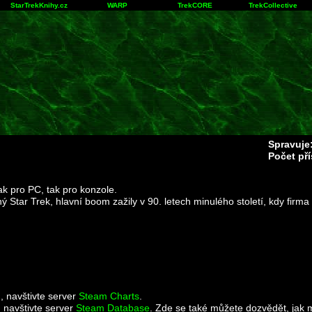
StarTrekKnihy.cz
WARP
TrekCORE
TrekCollective
Spravuje
Počet př
k pro PC, tak pro konzole.
ný Star Trek, hlavní boom zažily v 90. letech minulého století, kdy firm
u, navštivte server
Steam Charts
.
 navštivte server
Steam Database
. Zde se také můžete dozvědět, jak 