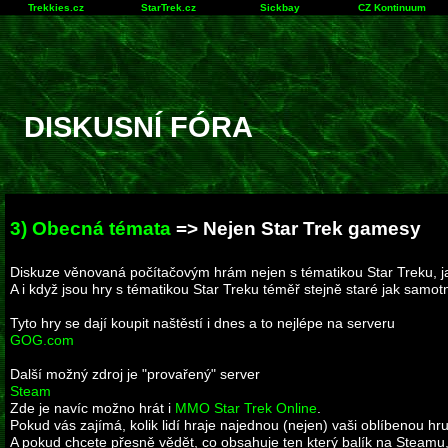
Trekkies.cz
StarTrek.cz
Sickbay
CZ Kontinuum
DISKUSNÍ FÓRA
3) Obecná témata
=> Nejen Star Trek gamesy
Diskuze věnovaná počítačovým hrám nejen s tématikou Star Treku, ja
A i když jsou hry s tématikou Star Treku téměř stejně staré jak samot
Tyto hry se dají koupit naštěstí i dnes a to nejlépe na serveru
GOG.com
Další možný zdroj je "provařený" server
Steam
Zde je navíc možno hrát i
MMO Star Trek Online
.
Pokud vás zajímá, kolik lidí hraje najednou (nejen) vaši oblíbenou hr
A pokud chcete přesně vědět, co obsahuje ten který balík na Steamu,