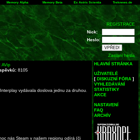
Memory Alpha
Memory Beta
Ex Astris Scientia
Treknews.de
REGISTRACE
Nick:
Heslo:
Zaslání hesla
HLAVNÍ STRÁNKA
:
AVip
íspěvků:
8105
UŽIVATELÉ
[
DISKUZNÍ FÓRA
]
VYHLEDÁVÁNÍ
STATISTIKY
a Interplay vydávala doslova jednu za druhou.
AKCE
NASTAVENÍ
FAQ
ARCHÍV
moc nás Steam v našem regionu odírá (či