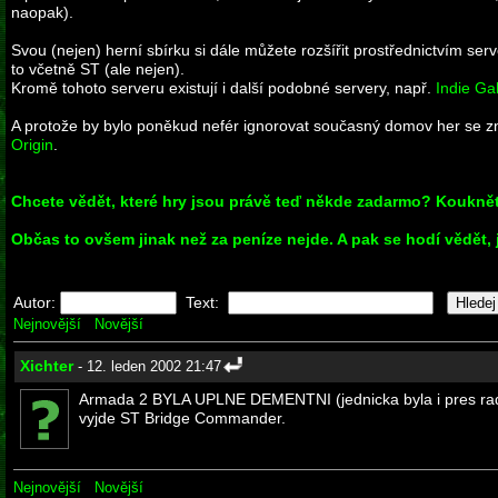
naopak).
Svou (nejen) herní sbírku si dále můžete rozšířit prostřednictvím ser
to včetně ST (ale nejen).
Kromě tohoto serveru existují i další podobné servery, např.
Indie Ga
A protože by bylo poněkud nefér ignorovat současný domov her se zna
Origin
.
Chcete vědět, které hry jsou právě teď někde zadarmo? Kouknět
Občas to ovšem jinak než za peníze nejde. A pak se hodí vědět, 
Autor:
Text:
Nejnovější
Novější
Xichter
- 12. leden 2002 21:47
Armada 2 BYLA UPLNE DEMENTNI (jednicka byla i pres radu
vyjde ST Bridge Commander.
Nejnovější
Novější