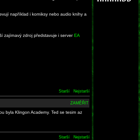
jevují například i komiksy nebo audio knihy a
í zajímavý zdroj představuje i server
EA
Starší
Nejstarší
ZAMĚŘIT
u byla Klingon Academy. Ted se tesim az
Starší
Nejstarší