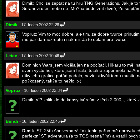
Dimik: Chci se zeptat na tu hru TNG Generations. Jak je to 
Soranovi utéct nebo ne. Mo?ná bude znít divně, ?e se ptám n
Dimik
- 17. leden 2002 22:28
Vopruz: Vim to moc dobre, ale tim, ze dobre tvurce prinutim
me par darmozroutu i nakrmi. Ja to delam pro tvurce.
Leian
- 17. leden 2002 10:46
Dominion Wars jsem viděla jen na počítači, Hikaru to měl n
svém výčtu her, které jsem hrála, totálně zapomněla na Ar
díky jeho grafice pořád padala, navíc si kvůli tomu musíte
po?kozený, tak?e to ne?lo. :-(
Vopruz
- 16. leden 2002 23:34
Dimik: Ví? kolik jde do kapsy tvůrcům z těch 2 000,-, který
Bendi
- 16. leden 2002 22:46
Dimik
: ST: 25th Anniversary! Tak tahle pařba mě opravdu c
perfektní ST adventura (a to TOS nesná?ím) a vsadil bych s