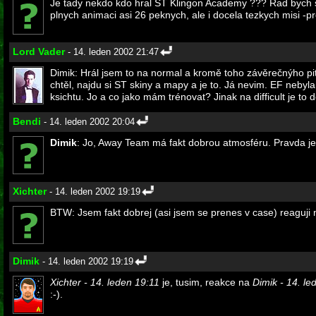
Je tady nekdo kdo hral ST Klingon Academy ??? Rad bych sly
plnych animaci asi 26 peknych, ale i docela tezkych misi -p
Lord Vader
- 14. leden 2002 21:47
Dimik: Hrál jsem to na normal a kromě toho závěrečnýho pi
chtěl, najdu si ST skiny a mapy a je to. Já nevim. EF nebyla 
ksichtu. Jo a co jako mám trénovat? Jinak na difficult je to d
Bendi
- 14. leden 2002 20:04
Dimik
: Jo, Away Team má fakt dobrou atmosféru. Pravda je, 
Xichter
- 14. leden 2002 19:19
BTW: Jsem fakt dobrej (asi jsem se prenes v case) reaguji n
Dimik
- 14. leden 2002 19:19
Xichter - 14. leden 19:11
je, tusim, reakce na
Dimik - 14. le
:-).