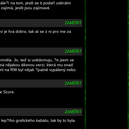
e?í na tom, jestli se ti podaří zabrátni
ajímá, jestli jsou zajímavé.
ZAMĚŘIT
z je hra dobra, tak at se z ni pro me za
ZAMĚŘIT
omněla. Jo, teď si uvědomuju, ?e jsem ve
 má nějakou děsnou verzi, která mu snad
gment na RW byl nějak ?patně vypálený nebo
ZAMĚŘIT
le Score.
ZAMĚŘIT
lep?ího grafického kabátu, tak by to byla