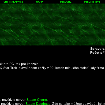
StarTrekKnihy.cz
WARP
TrekCORE
TrekCollective
Spravuje
Počet př
k pro PC, tak pro konzole.
ný Star Trek, hlavní boom zažily v 90. letech minulého století, kdy firm
u, navštivte server
Steam Charts
.
 navštivte server
Steam Database
. Zde se také můžete dozvědět, jak 