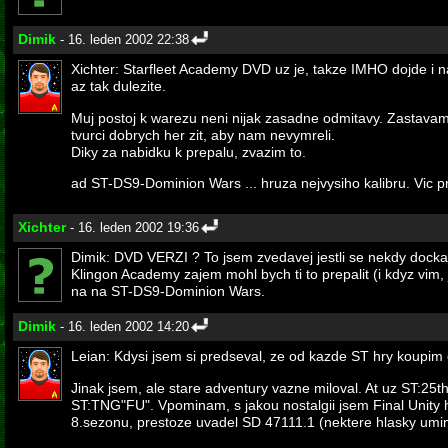
Dimik
- 16. leden 2002 22:38
Xichter: Starfleet Academy DVD uz je, takze IMHO dojde i 
az tak dulezite.
Muj postoj k warezu neni nijak zasadne odmitavy. Zastavam 
tvurci dobrych her zit, aby nam nevymreli.
Diky za nabidku k prepalu, zvazim to.
ad ST-DS9-Dominion Wars ... hruza nejvysiho kalibru. Vic pr
Xichter
- 16. leden 2002 19:36
Dimik: DVD VERZI ? To jsem zvedavej jestli se nekdy docka
Klingon Academy zajem mohl bych ti to prepalit (i kdyz vim
na na ST-DS9-Dominion Wars.
Dimik
- 16. leden 2002 14:20
Leian: Kdysi jsem si predseval, ze od kazde ST hry koupim
Jinak jsem, ale stare adventury vazne miloval. At uz ST:25
ST:TNG"FU". Vpominam, s jakou nostalgii jsem Final Unity h
8.sezonu, prestoze uvadel SD 47111.1 (nektere hlasky umim