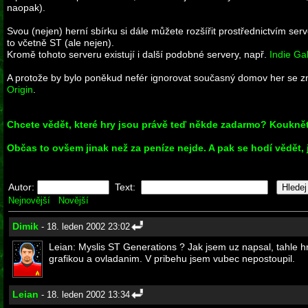
naopak).
Svou (nejen) herní sbírku si dále můžete rozšířit prostřednictvím ser
to včetně ST (ale nejen).
Kromě tohoto serveru existují i další podobné servery, např.
Indie Ga
A protože by bylo poněkud nefér ignorovat současný domov her se zna
Origin
.
Chcete vědět, které hry jsou právě teď někde zadarmo? Kouknět
Občas to ovšem jinak než za peníze nejde. A pak se hodí vědět, 
Autor:
Text:
Nejnovější
Novější
Dimik
- 18. leden 2002 23:02
Leian: Myslis ST Generations ? Jak jsem uz napsal, tahle 
grafikou a ovladanim. V pribehu jsem vubec nepostoupil.
Leian
- 18. leden 2002 13:34