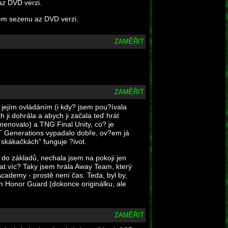
az DVD verzi.
asem sezenu az DVD verzi.
ZAMĚŘIT
ZAMĚŘIT
s jejím ovládáním (i kdy? jsem pou?ívala
 ji dohrála a abych ji začala teď hrát
menovalo) a TNG Final Unity, co? je
 ST Generations vypadalo dobře, ov?em já
 skákačkách" funguje ?ivot.
do základů, nechala jsem na pokoji jen
pat víc? Taky jsem hrála Away Team, který
Academy - prostě není čas. Teda, byl by,
n Honor Guard (dokonce originálku, ale
ZAMĚŘIT