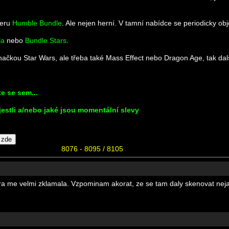
veru
Humble Bundle
. Ale nejen herní. V tamní nabídce se periodicky ob
la
nebo
Bundle Stars
.
čkou Star Wars, ale třeba také Mass Effect nebo Dragon Age, tak dalš
e se sem...
jestli a/nebo jaké jsou momentální slevy
8076 - 8095 / 8105
hra me velmi zklamala. Vzpominam akorat, ze se tam daly skenovat neja