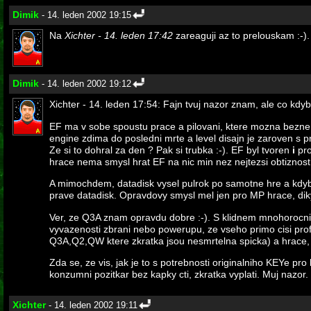
Dimik
- 14. leden 2002 19:15
Na
Xichter - 14. leden 17:42
zareaguji az to prelouskam :-).
Dimik
- 14. leden 2002 19:12
Xichter - 14. leden 17:54: Fajn tvuj nazor znam, ale co kdy
EF ma v sobe spoustu prace a pilovani, ktere mozna bezne
engine zdima do posledni mrte a level disajn je zaroven s pr
Ze si to dohral za den ? Pak si trubka :-). EF byl tvoren
i
pro
hrace nema smysl hrat EF na nic min nez nejtezsi obtiznost
A mimochdem, datadisk vysel pulrok po samotne hre a kdybys
prave datadisk. Opravdovy smysl mel jen pro MP hrace, 
Ver, ze Q3A znam opravdu dobre :-). S klidnem mnohorocnih
vyvazenosti zbrani nebo powerupu, ze vseho primo cisi prof
Q3A,Q2,QW ktere zkratka jsou nesmrtelna spicka) a hrace, k
Zda se, ze vis, jak je to s potrebnosti originalniho KEYe pro
konzumni pozitkar bez kapky cti, zkratka vyplati. Muj nazor.
Xichter
- 14. leden 2002 19:11