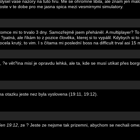
sel vase nazory na tuto hru. Me se ohromne libila, ale znam jen malo (
roste v te dobe pro me jasna spica mezi vesmirnymi simulatory.
tomce mi to trvalo 3 dny. Samozřejmě jsem přeháněl. A multiplayer? 
?patná, ale říkám to z pozice člověka, kterej si to vypálil. Kdybych si t
ocela krutý, to vim. I s čítama mi poslední boss na difficult trval asi 15
?e vět?ina misí je opravdu lehká, ale ta, kde se musí utíkat přes borg
a otazku jeste nez byla vyslovena (19:11, 19:12).
den 19:12
, ze ? Jeste ze nejsme tak prizemni, abychom se nechali om