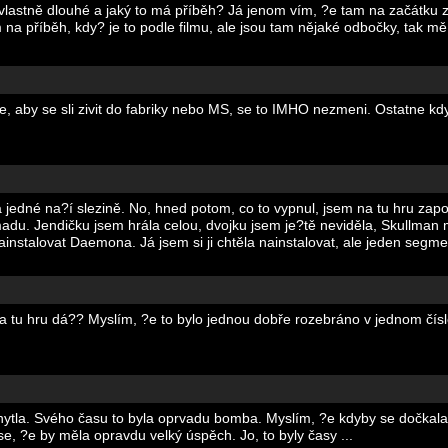
vlastně dlouhé a jaký to má příběh? Já jenom vím, ?e tam na začátku zál
a příběh, kdy? je to podle filmu, ale jsou tam nějaké odbočky, tak mě z
e, aby se sli zivit do fabriky nebo MS, se to IMHO nezmeni. Ostatne kdy
a jedné na?í slezině. No, hned potom, co to vypnul, jsem na tu hru zap
madu. Jendičku jsem hrála celou, dvojku jsem je?tě neviděla, Skullman
 nainstalovat Daemona. Já jsem si ji chtěla nainstalovat, ale jeden se
 za tu hru dá?? Myslím, ?e to bylo jednou dobře rozebráno v jednom čís
hytla. Svého času to byla oprvadu bomba. Myslím, ?e kdyby se dočkala 
e, ?e by měla opravdu velký úspěch. Jo, to byly časy ...