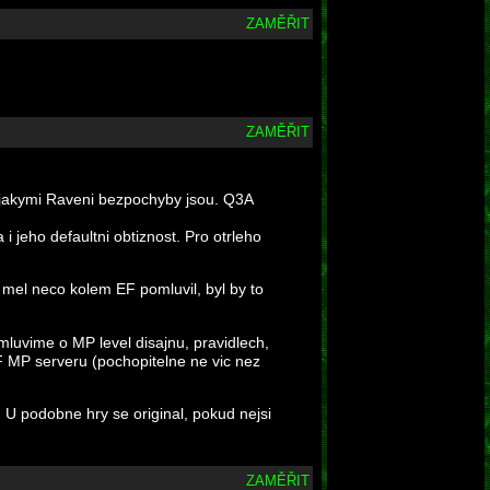
ZAMĚŘIT
ZAMĚŘIT
 jakymi Raveni bezpochyby jsou. Q3A
i jeho defaultni obtiznost. Pro otrleho
 mel neco kolem EF pomluvil, byl by to
luvime o MP level disajnu, pravidlech,
F MP serveru (pochopitelne ne vic nez
u. U podobne hry se original, pokud nejsi
ZAMĚŘIT