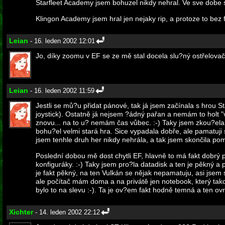
Starfleet Academy jsem bohuzel nikdy nehral. Ve sve dobe s
Klingon Academy jsem hral jen nejaky rip, a protoze to bez
Leian
- 16. leden 2002 12:01
Jo, díky zoomu v EF se ze mě stal docela slu?ný ostřelovač.
Leian
- 16. leden 2002 11:59
Jestli se mů?u přidat pánové, tak já jsem začínala s hrou S
joystick). Ostatně já nejsem ?ádný pařan a nemám to holt "v
znovu... na to u? nemám čas vůbec. :-) Taky jsem zkou?ela
bohu?el velmi stará hra. Sice vypadala dobře, ale pamatuji 
jsem tenhle druh her nikdy nehrála, a tak jsem skončila po
Poslední dobou mě dost chytli EF, hlavně to má fakt dobrý
konfiguráky. :-) Taky jsem pro?la datadisk a ten je pěkný a
je fakt pěkný, na ten Vulkán se nějak nepamatuju, asi jsem
ale počítač mám doma a na privátě jen notebook, který ta
bylo to na slevu :-). Ta je ov?em fakt hodně temná a ten ov
Xichter
- 14. leden 2002 22:12