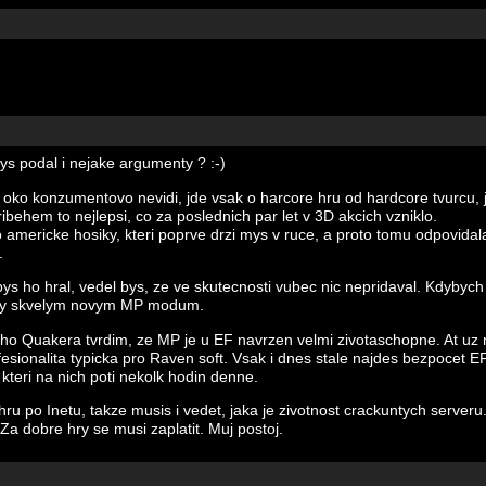
bys podal i nejake argumenty ? :-)
 oko konzumentovo nevidi, jde vsak o harcore hru od hardcore tvurcu,
ibehem to nejlepsi, co za poslednich par let v 3D akcich vzniklo.
 americke hosiky, kteri poprve drzi mys v ruce, a proto tomu odpovidala 
.
 ho hral, vedel bys, ze ve skutecnosti vubec nic nepridaval. Kdybych
diky skvelym novym MP modum.
o Quakera tvrdim, ze MP je u EF navrzen velmi zivotaschopne. At uz m
esionalita typicka pro Raven soft. Vsak i dnes stale najdes bezpocet E
teri na nich poti nekolk hodin denne.
 hru po Inetu, takze musis i vedet, jaka je zivotnost crackuntych server
 Za dobre hry se musi zaplatit. Muj postoj.