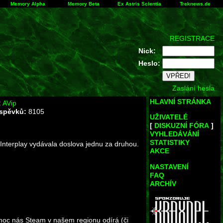
Memory Alpha
Memory Beta
Ex Astris Scientia
Treknews.de
REGISTRACE
Nick:
Heslo:
Zaslání hesla
HLAVNÍ STRÁNKA
:
AVip
íspěvků:
8105
UŽIVATELÉ
[
DISKUZNÍ FÓRA
]
VYHLEDÁVÁNÍ
STATISTIKY
a Interplay vydávala doslova jednu za druhou.
AKCE
NASTAVENÍ
FAQ
ARCHÍV
moc nás Steam v našem regionu odírá (či