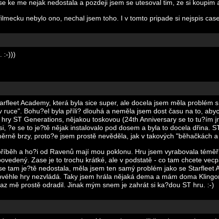
e ke me nejak nedostala a pozdeji jsem se utesoval tim, ze si koupim 
 filmecku nebylo ono, nechal jsem toho. I v tomto pripade si nejspis c
 :-)))
tarfleet Academy, která byla sice super, ale docela jsem měla problém 
 ruce". Bohu?el byla příli? dlouhá a neměla jsem dost času na to, abych
 hry ST Generations, nějakou toskovou (24th Anniversary se to tu?ím j
si, ?e se to je?tě nějak instalovalo pod dosem a byla to docela dřina.
měrně brzy, proto?e jsem prostě nevěděla, jak v takových "běhačkách a
 příběh a ho?i od Ravenů mají mou poklonu. Hru jsem vyrabovala téměř 
 povedený. Zase je to trochu krátké, ale v podstatě - co tam chcete vec
 se tam je?tě nedostala, měla jsem ten samý problém jako se Starfleet 
kovéhle hry nezvládá. Taky jsem hrála nějaká dema a mám doma Klingo
raz mě prostě odradil. Jinak mým snem je zahrát si ka?dou ST hru. :-)