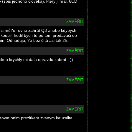
spis jednoho cloveka), ktery ji hral. 6CD
ZAMĚŘIT
To si mů?u rovno zahrát Q3 anebo kdybych
o koupil, hodil bych to po tom prodavači do
 min. Odhaduju, ?e bez čítů asi tak 2h.
ZAMĚŘIT
skou krychly mi dala opravdu zabrat :-))
ZAMĚŘIT
ZAMĚŘIT
ezovat onim prezitkem zvanym kauzalita