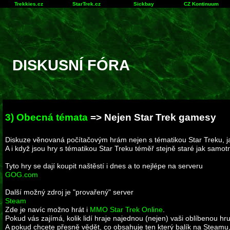
Trekkies.cz
StarTrek.cz
Sickbay
CZ Kontinuum
DISKUSNÍ FÓRA
3) Obecná témata
=> Nejen Star Trek gamesy
Diskuze věnovaná počítačovým hrám nejen s tématikou Star Treku, ja
A i když jsou hry s tématikou Star Treku téměř stejně staré jak samot
Tyto hry se dají koupit naštěstí i dnes a to nejlépe na serveru
GOG.com
Další možný zdroj je "provařený" server
Steam
Zde je navíc možno hrát i
MMO Star Trek Online
.
Pokud vás zajímá, kolik lidí hraje najednou (nejen) vaši oblíbenou hr
A pokud chcete přesně vědět, co obsahuje ten který balík na Steamu,