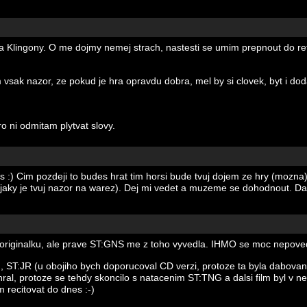
na Klingony. O me dojmy nemej strach, nastesti se umim prepnout do re
vsak nazor, ze pokud je hra opravdu dobra, mel by si clovek, byt i dod
o ni odmitam plytvat slovy.
s :) Cim pozdeji to budes hrat tim horsi bude tvuj dojem ze hry (mozn
, jaky je tvuj nazor na warez). Dej mi vedet a muzeme se dohodnout. Da
 originalku, ale prave ST:GNS me z toho vyvedla. IHMO se moc nepove
th, ST:JR (u obojiho bych doporucoval CD verzi, protoze ta byla dabo
ral, protoze se tehdy skoncilo s natacenim ST:TNG a dalsi film byl v 
 recitovat do dnes :-)