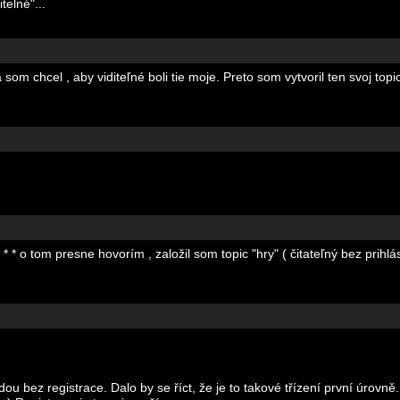
telné"...
om chcel , aby viditeľné boli tie moje. Preto som vytvoril ten svoj topic
 * * * o tom presne hovorím , založil som topic "hry" ( čitateľný bez prihl
jdou bez registrace. Dalo by se říct, že je to takové třízení první úrovn