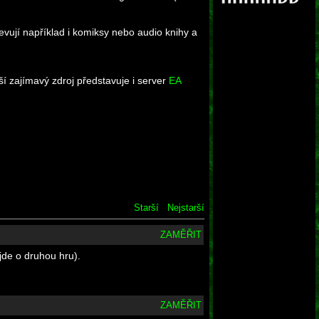
jevují například i komiksy nebo audio knihy a
í zajímavý zdroj představuje i server
EA
Starší
Nejstarší
ZAMĚŘIT
 jde o druhou hru).
ZAMĚŘIT