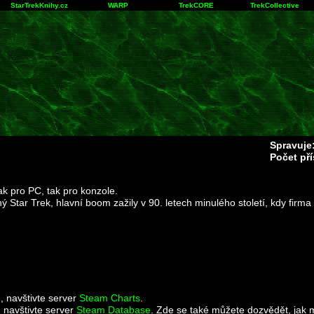
StarTrekKnihy.cz
WARP
TrekCORE
TrekCollective
Spravuje
Počet př
k pro PC, tak pro konzole.
ný Star Trek, hlavní boom zažily v 90. letech minulého století, kdy firm
u, navštivte server
Steam Charts
.
 navštivte server
Steam Database
. Zde se také můžete dozvědět, jak 