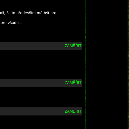
ali, že to především má být hra.
oro všude...
ZAMĚŘIT
ZAMĚŘIT
ZAMĚŘIT