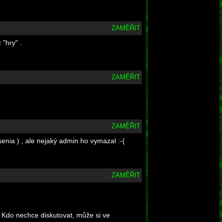
ZAMĚŘIT
 "hry" .
ZAMĚŘIT
ZAMĚŘIT
ásenia ) , ale nejaký admin ho vymazal :-(
ZAMĚŘIT
ě. Kdo nechce diskutovat, může si ve