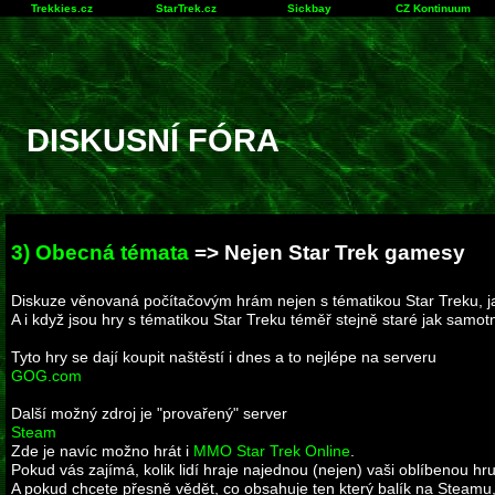
Trekkies.cz
StarTrek.cz
Sickbay
CZ Kontinuum
DISKUSNÍ FÓRA
3) Obecná témata
=> Nejen Star Trek gamesy
Diskuze věnovaná počítačovým hrám nejen s tématikou Star Treku, ja
A i když jsou hry s tématikou Star Treku téměř stejně staré jak samot
Tyto hry se dají koupit naštěstí i dnes a to nejlépe na serveru
GOG.com
Další možný zdroj je "provařený" server
Steam
Zde je navíc možno hrát i
MMO Star Trek Online
.
Pokud vás zajímá, kolik lidí hraje najednou (nejen) vaši oblíbenou hr
A pokud chcete přesně vědět, co obsahuje ten který balík na Steamu,