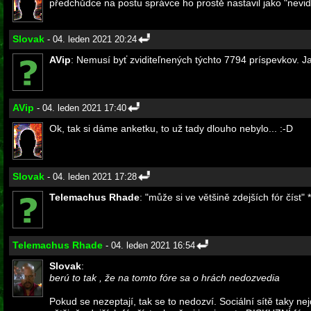
předchůdce na postu správce ho prostě nastavil jako "nevidi
Slovak
- 04. leden 2021 20:24
AVip
: Nemusí byť zviditeľnených týchto 7794 príspevkov. Ja s
AVip
- 04. leden 2021 17:40
Ok, tak si dáme anketku, to už tady dlouho nebylo... :-D
Slovak
- 04. leden 2021 17:28
Telemachus Rhade
: "může si ve většině zdejších fór číst"
Telemachus Rhade
- 04. leden 2021 16:54
Slovak
:
berú to tak , že na tomto fóre sa o hrách nedozvedia
Pokud se nezeptají, tak se to nedozví. Sociální sítě taky ne