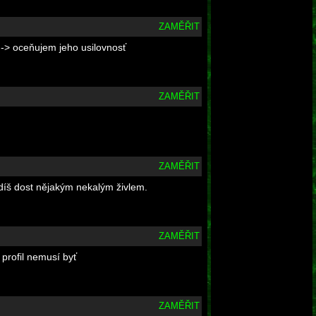
ZAMĚŘIT
h -> oceňujem jeho usilovnosť
ZAMĚŘIT
ZAMĚŘIT
rdíš dost nějakým nekalým živlem.
ZAMĚŘIT
, profil nemusí byť
ZAMĚŘIT