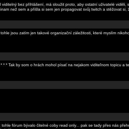
 viditelný bez přihlášení, má sloužit proto, aby ostatní uživatelé viděli, 
inam než sem a přišla si sem jen propagovat svůj twitch a stěžovat si, 
hle jsou zatím jen takové organizační záležitosti, které myslím nikoho
 * * * Tak by som o hrách mohol písať na nejakom viditeľnom topicu a t
o: tohle fórum bývalo čitelné coby read only... pak se tady přes nás př