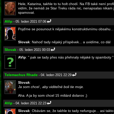
Hele, Katarina, takhle to tu holt chodí. Na FB také není profil
vidím, že nemáš ze Star Treku ráda nic, nenapsalas nikam j
spamovat.
AVip
- 05. leden 2021 07:06
Pojďme se posunout k nějakému konstruktivnímu obsahu... to
Slovak
: Nahoď tady nějaký příspěvek... a uvidíme, co dál
Slovak
- 05. leden 2021 00:03
AVip
: " pak se tady přes nás přehnaly nějaké ty spamboty "
Telemachus Rhade
- 04. leden 2021 22:29
Slovak
:
Ja som chcel , aby viditeľné boli tie moje.
Aha. A ja by som chcel 15 miliárd dolarov ;)
AVip
- 04. leden 2021 22:23
Slovak
: Obávám se, že takhle to tady nefunguje... asi takt