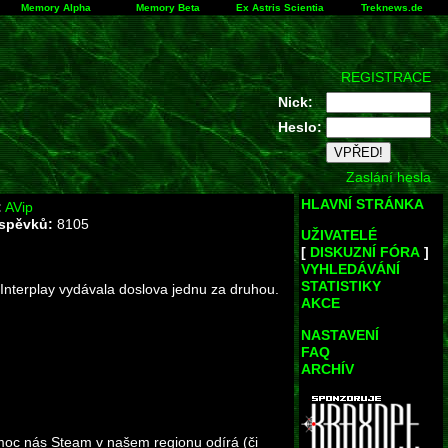
Memory Alpha
Memory Beta
Ex Astris Scientia
Treknews.de
REGISTRACE
Nick:
Heslo:
Zaslání hesla
HLAVNÍ STRÁNKA
:
AVip
íspěvků:
8105
UŽIVATELÉ
[
DISKUZNÍ FÓRA
]
VYHLEDÁVÁNÍ
STATISTIKY
a Interplay vydávala doslova jednu za druhou.
AKCE
NASTAVENÍ
FAQ
ARCHÍV
moc nás Steam v našem regionu odírá (či