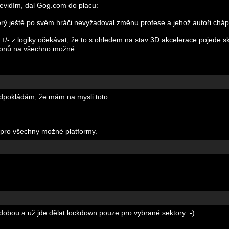
nevidím, dal Gog.com do placu:
terý ještě po svém hráči nevyžadoval změnu profese a jehož autoři cháp
+/- z logiky očekávat, že to s ohledem na stav 3D akcelerace pojede sk
d-onů na všechno možné...
ředpokládám, že mám na mysli toto:
í pro všechny možné platformy.
 dobou a už jde dělat lockdown pouze pro vybrané sektory :-)