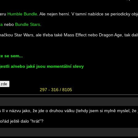
veru
Humble Bundle
. Ale nejen herní. V tamní nabídce se periodicky ob
la
nebo
Bundle Stars
.
čkou Star Wars, ale třeba také Mass Effect nebo Dragon Age, tak dalš
e se sem...
jestli a/nebo jaké jsou momentální slevy
297 - 316 / 8105
 s II v názvu jako, že jde o druhou válku (tehdy jsem si mylně myslel, že
ořád ještě dalo "hrát"?