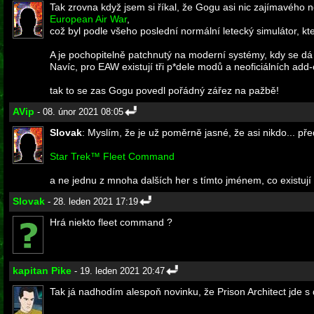
Tak zrovna když jsem si říkal, že Gogu asi nic zajímavého 
European Air War
,
což byl podle všeho poslední normální letecký simulátor, k
A je pochopitelně patchnutý na moderní systémy, kdy se dá 
Navíc, pro EAW existují tři p*dele modů a neoficiálních ad
tak to se zas Gogu povedl pořádný zářez na pažbě!
AVip
- 08. únor 2021 08:05
Slovak
: Myslím, že je už poměrně jasné, že asi nikdo... p
Star Trek™ Fleet Command
a ne jednu z mnoha dalších her s tímto jménem, co existuj
Slovak
- 28. leden 2021 17:19
Hrá niekto fleet command ?
kapitan Pike
- 19. leden 2021 20:47
Tak já nadhodím alespoň novinku, že Prison Architect jde s