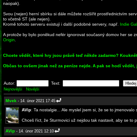
naopak).
Svou (nejen) herní sbírku si dále můžete rozšířit prostřednictvím ser
to včetně ST (ale nejen).
Kromě tohoto serveru existují i další podobné servery, např.
Indie Ga
A protože by bylo poněkud nefér ignorovat současný domov her se zna
Origin
.
Chcete vědět, které hry jsou právě teď někde zadarmo? Kouknět
Občas to ovšem jinak než za peníze nejde. A pak se hodí vědět, 
Autor:
Text:
Nejnovější
Novější
Mvek
- 14. únor 2021 17:45
AVip
: Ta nostalgie... Ale myslel jsem si, že se to jmenovalo
Chceš říct, že Sturmovici už nejdou tak nastavit, aby se to p
AVip
- 14. únor 2021 12:10