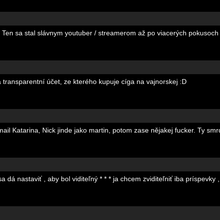
 * * Ten sa stal slávnym youtuber / streamerom až po viacerých pokusoc
á transparentní účet, ze kterého kupuje cíga na vajnorskej :D
mail Katarina, Nick jinde jako martin, potom zase nějakej fucker. Ty sm
sa dá nastaviť , aby bol viditeľný * * * ja chcem zviditeľniť iba príspevky 