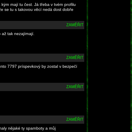
s kým mají tu čest. Já třeba v tvém profilu
že se tu s takovou věcí nedá dost dobře
ZAMĚŘIT
 až tak nezajímají.
ZAMĚŘIT
ento 7797 príspevkový by zostal v bezpečí
ZAMĚŘIT
ZAMĚŘIT
ehnaly nějaké ty spamboty a můj