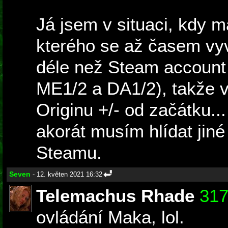
Já jsem v situaci, kdy 
kterého se až časem vyv
déle než Steam account
ME1/2 a DA1/2), takže 
Originu +/- od začátku...
akorát musím hlídat jiné
Steamu.
Seven
- 12. květen 2021 16:32
Telemachus Rhade
31
ovládání Maka, lol.