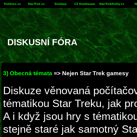
Trekkies.cz
StarTrek.cz
Sickbay
CZ Kontinuum
StarTrekKnihy.cz
W
DISKUSNÍ FÓRA
3) Obecná témata
=> Nejen Star Trek gamesy
Diskuze věnovaná počítačo
tématikou Star Treku, jak pr
A i když jsou hry s tématiko
stejně staré jak samotný St