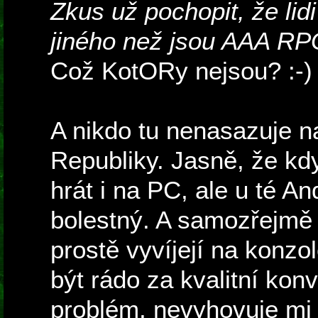
Zkus už pochopit, že lidi 
jiného než jsou AAA RP
Což KotORy nejsou? :-)
A nikdo tu nenasazuje na
Republiky. Jasně, že kd
hrát i na PC, ale u té A
bolestný. A samozřejmě
prostě vyvíjejí na konz
být rádo za kvalitní kon
problém, nevyhovuje mi 