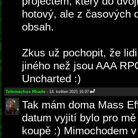
projectem, který do dvoj
hotový, ale z časových 
obsah.
Zkus už pochopit, že lidi 
jiného než jsou AAA RP
Uncharted :)
Telemachus Rhade
- 14. květen 2021 16:07
Tak mám doma Mass Effe
datum vyjití bylo pro m
koupě :) Mimochodem v 