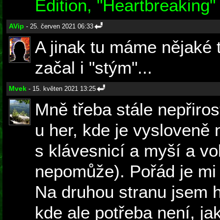
Edition, "Heartbreaking"
AVip
- 25. červen 2021 06:33
A jinak tu máme nějaké t
začal i "stým"...
Mvek
- 15. květen 2021 13:25
Mně třeba stále nepřiros
u her, kde je vysloveně 
s klávesnicí a myší a v
nepomůže). Pořád je mi 
Na druhou stranu jsem h
kde ale potřeba není, jak