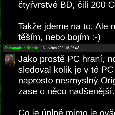
čtyřvrstvé BD, čili 200 
Takže jdeme na to. Ale n
těším, nebo bojím :-)
Telemachus Rhade
- 13. květen 2021 08:26
Jako prostě PC hraní, n
sledoval kolik je v té P
naprosto nesmyslný Orig
zase o něco nadšenější.
Co je úplně mimo je ov