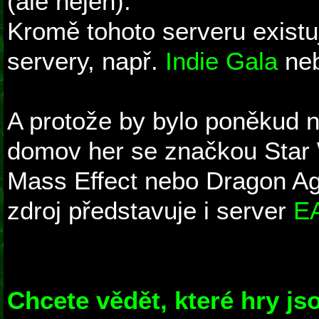
(ale nejen).
Kromě tohoto serveru existuj
servery, např.
Indie Gala
ne
A protože by bylo poněkud n
domov her se značkou Star 
Mass Effect nebo Dragon Age
zdroj představuje i server
EA
Chcete vědět, které hry js