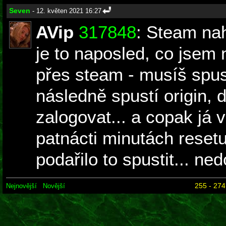
Seven
- 12. květen 2021 16:27
AVip
317848
: Steam na
je to naposled, co jsem
přes steam - musíš spust
následně spustí origin, 
zalogovat... a copak já 
patnácti minutách reset
podařilo to spustit... ned
255 - 274
Nejnovější
Novější