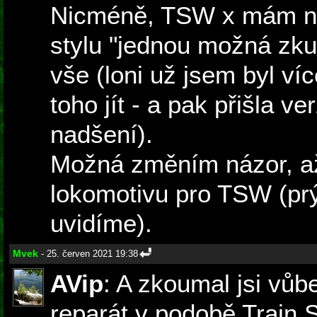
Nicméně, TSW x mám n
stylu "jednou možná zkusi
vše (loni už jsem byl v
toho jít - a pak přišla 
nadšení).
Možná změním názor, až
lokomotivu pro TSW (prý
uvidíme).
Mvek
- 25. červen 2021 19:38
AVip
: A zkoumal jsi vůb
reparát v podobě Train 