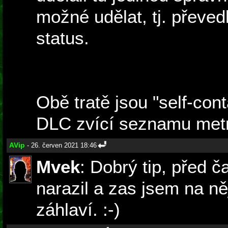
možné udělat, tj. převed
status.
Obě tratě jsou "self-con
DLC zvící seznamu metro
AVip
- 26. červen 2021 18:46
Mvek
: Dobrý tip, před 
narazil a zas jsem na ně
záhlaví. :-)