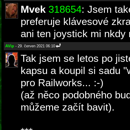
Mvek
318654
: Jsem tak
preferuje klávesové zkr
ani ten joystick mi nkdy 
AVip
- 29. červen 2021 06:10
Tak jsem se letos po jis
kapsu a koupil si sadu 
pro Railworks... :-)
(až něco podobného bud
můžeme začít bavit).