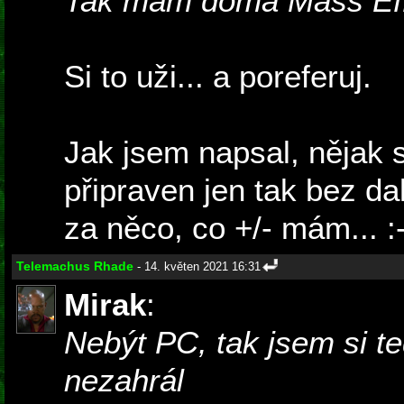
Tak mám doma Mass Effe
Si to uži... a poreferuj.
Jak jsem napsal, nějak s
připraven jen tak bez da
za něco, co +/- mám... :-
Telemachus Rhade
- 14. květen 2021 16:31
Mirak
:
Nebýt PC, tak jsem si 
nezahrál