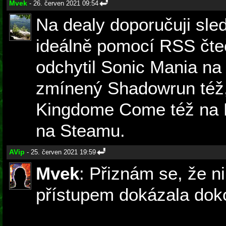
Mvek
- 26. červen 2021 09:54
Na dealy doporučuji sle
ideálně pomocí RSS čteč
odchytil Sonic Mania na 
zmínený Shadowrun též
Kingdome Come též na 
na Steamu.
AVip
- 25. červen 2021 19:59
Mvek
: Přiznám se, že 
přístupem dokázala dokon