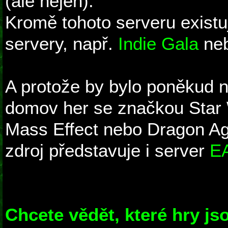
(ale nejen).
Kromě tohoto serveru existuj
servery, např.
Indie Gala
ne
A protože by bylo poněkud n
domov her se značkou Star 
Mass Effect nebo Dragon Age
zdroj představuje i server
EA
Chcete vědět, které hry js