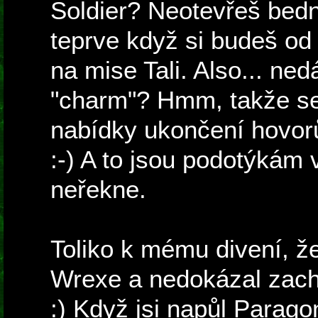
Soldier? Neotevřeš bedn
teprve když si budeš od
na mise Tali. Also... ne
"charm"? Hmm, takže s
nabídky ukončení hovorů
:-) A to jsou podotýkám v
neřekne.
Toliko k mému divení, ž
Wrexe a nedokázal zach
:) Když jsi napůl Parag