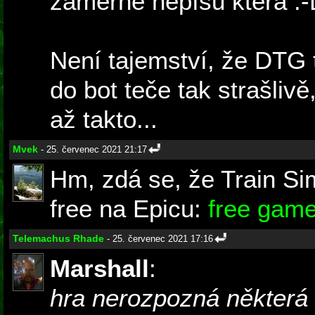
záměrně nepíšu která :-
Není tajemství, že DTG t
do bot teče tak strašliv
až takto...
Mvek
- 25. červenec 2021 21:17
Hm, zdá se, že Train Si
free na Epicu:
free gam
Telemachus Rhade
- 25. červenec 2021 17:16
Marshall
:
hra nerozpozná některá 