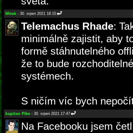
světa.
Mirak
- 30. srpen 2021 18:15
Telemachus Rhade
: T
minimálně zajistit, aby t
formě stáhnutelného offli
že to bude rozchoditeln
systémech.
S ničím víc bych nepočít
kapitan Pike
- 30. srpen 2021 17:47
Na Facebooku jsem četl