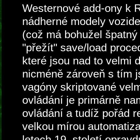
Westernové add-ony k R
nádherné modely vozidel
(což má bohužel špatný 
"přežít" save/load proc
které jsou nad to velmi 
nicméně zároveň s tím j
vagóny skriptované velmi
ovládání je primárně na
ovládání a tudíž pořád r
velkou mírou automatiza
letech 19. století oprav