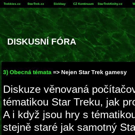
Trekkies.cz
StarTrek.cz
Sickbay
CZ Kontinuum
StarTrekKnihy.cz
W
DISKUSNÍ FÓRA
3) Obecná témata
=> Nejen Star Trek gamesy
Diskuze věnovaná počítačo
tématikou Star Treku, jak pr
A i když jsou hry s tématiko
stejně staré jak samotný St