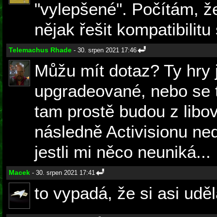
"vylepšené". Počítám, ž
nějak řešit kompatibilit
Telemachus Rhade
- 30. srpen 2021 17:46
Můžu mít dotaz? Ty hry 
upgradeované, nebo se t
tam prostě budou z libo
následně Activisionu ned
jestli mi něco neuniká...
Macek
- 30. srpen 2021 17:41
to vypadá, že si asi uděl