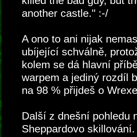
killed the bad guy, but th
another castle." :-/
A ono to ani nijak nemask
ubíjející schválně, prot
kolem se dá hlavní příbě
warpem a jediný rozdíl 
na 98 % přijdeš o Wrexe
Další z dnešní pohledu n
Sheppardovo skillování. 