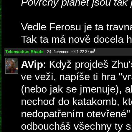
Povrchy planet jsou tak 
Vedle Ferosu je ta travn
Tak ta má nově docela he
Telemachus Rhade
- 24. červenec 2021 22:37
AVip
: Když projdeš Zhu
ve veži, napíše ti hra "v
(nebo jak se jmenuje), a
nechoď do katakomb, kt
nedopatřením otevřené"
odboucháš všechny ty s