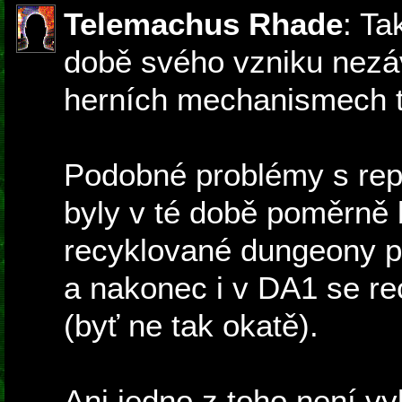
Telemachus Rhade
: Ta
době svého vzniku nezáv
herních mechanismech t
Podobné problémy s repet
byly v té době poměrně 
recyklované dungeony po
a nakonec i v DA1 se re
(byť ne tak okatě).
Ani jedno z toho není v