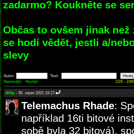
zadarmo? Koukněte se sem
Občas to ovšem jinak než 
se hodí vědět, jestli a/ne
slevy
Autor:
Text:
229 - 248
Nejnovější
Novější
AVip
- 30. srpen 2021 19:27
Telemachus Rhade
: Sp
například 16ti bitové in
sobě byla 32 bitová), s