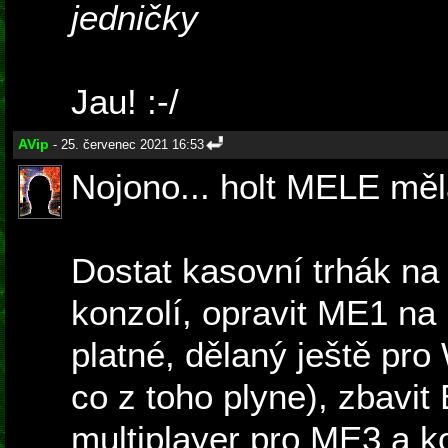
jedničky
Jau! :-/
AVip
- 25. červenec 2021 16:53
Nojono... holt MELE měla
Dostat kasovní trhák na
konzolí, opravit ME1 na
platné, dělaný ještě pr
co z toho plyne), zbavit
multiplayer pro ME3 a k