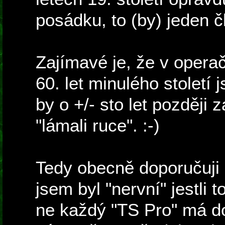
posádku, to (by) jeden č
Zajímavé je, že v opera
60. let minulého století 
by o +/- sto let později
"lámali ruce". :-)
Tedy obecně doporučuji 
jsem byl "nervní" jestli 
ne každý "TS Pro" má do