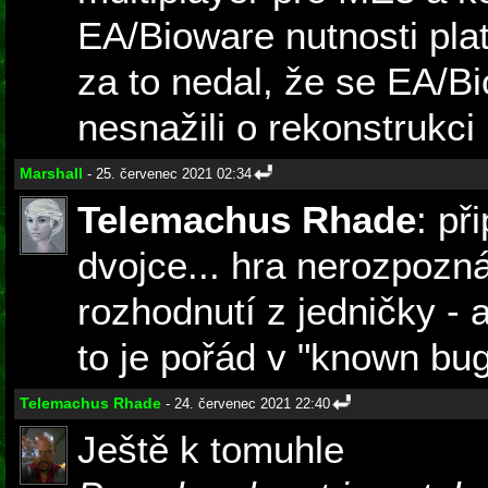
EA/Bioware nutnosti pla
za to nedal, že se EA/B
nesnažili o rekonstrukci 
Marshall
- 25. červenec 2021 02:34
Telemachus Rhade
: př
dvojce... hra nerozpozná
rozhodnutí z jedničky - 
to je pořád v "known bu
Telemachus Rhade
- 24. červenec 2021 22:40
Ještě k tomuhle