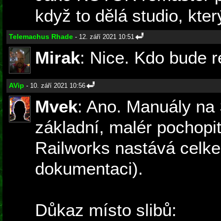
když to dělá studio, kte
Telemachus Rhade
- 12. září 2021 10:51
Mirak
: Nice. Kdo bude 
AVip
- 10. září 2021 10:56
Mvek
: Ano. Manuály na 
základní, malér pochopi
Railworks nastává celkem
dokumentaci).
Důkaz místo slibů: