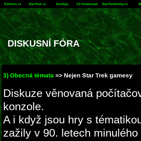
Trekkies.cz
StarTrek.cz
Sickbay
CZ Kontinuum
StarTrekKnihy.cz
W
DISKUSNÍ FÓRA
3) Obecná témata
=> Nejen Star Trek gamesy
Diskuze věnovaná počítačový
konzole.
A i když jsou hry s tématiko
zažily v 90. letech minulého