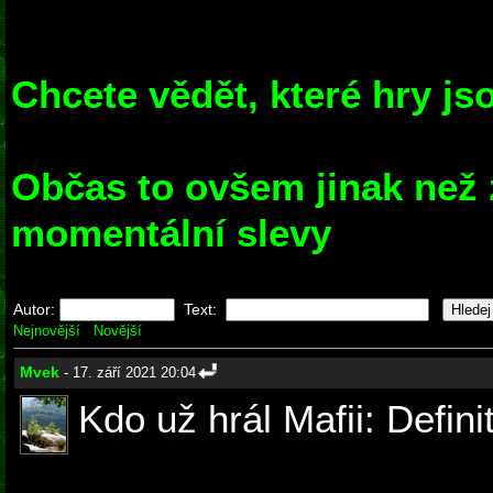
Chcete vědět, které hry j
Občas to ovšem jinak než z
momentální slevy
Autor:
Text:
Nejnovější
Novější
Mvek
- 17. září 2021 20:04
Kdo už hrál Mafii: Defini