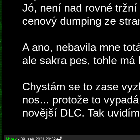
Jó, není nad rovné tržní 
cenový dumping ze stra
A ano, nebavila mne tot
ale sakra pes, tohle má 
Chystám se to zase vyzk
nos... protože to vypadá
novější DLC. Tak uvidím
Mvek
- 09. září 2021 20:32