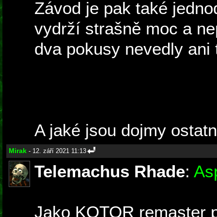
Závod je pak také jednod
vydrží strašně moc a nep
dva pokusy nevedly ani t
A jaké jsou dojmy ostatn
Mirak
- 12. září 2021 11:13
Telemachus Rhade
:
As
Jako KOTOR remaster po