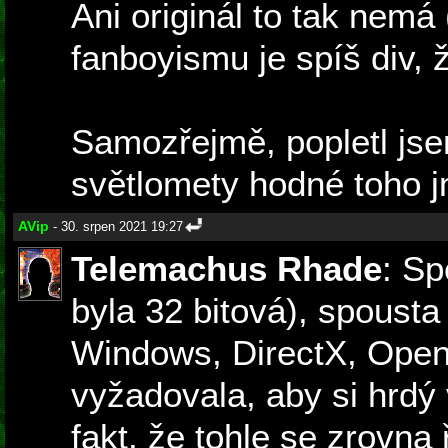
Ani originál to tak nemá
fanboyismu je spíš div, 
Samozřejmě, popletl jse
světlomety hodné toho jm
AVip
- 30. srpen 2021 19:27
Telemachus Rhade
: Sp
byla 32 bitová), spoust
Windows, DirectX, OpenG
vyžadovala, aby si hrdý 
fakt, že tohle se zrovna