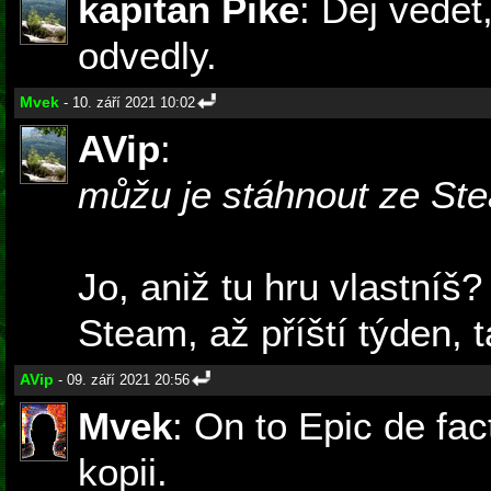
kapitan Pike
: Dej vědět
odvedly.
Mvek
- 10. září 2021 10:02
AVip
:
můžu je stáhnout ze St
Jo, aniž tu hru vlastní
Steam, až příští týden, 
AVip
- 09. září 2021 20:56
Mvek
: On to Epic de fa
kopii.