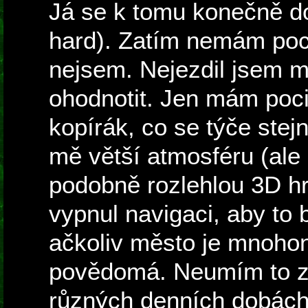
Já se k tomu konečně do
hard). Zatím nemám poci
nejsem. Nejezdil jsem m
ohodnotit. Jen mám pocit
kopírák, co se týče stej
mě větší atmosféru (ale
podobně rozlehlou 3D hru
vypnul navigaci, aby to b
ačkoliv město je mnohon
povědomá. Neumím to zatí
různých denních dobách