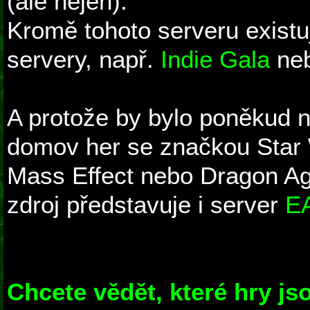
(ale nejen).
Kromě tohoto serveru existuj
servery, např.
Indie Gala
ne
A protože by bylo poněkud n
domov her se značkou Star 
Mass Effect nebo Dragon Age
zdroj představuje i server
EA
Chcete vědět, které hry js