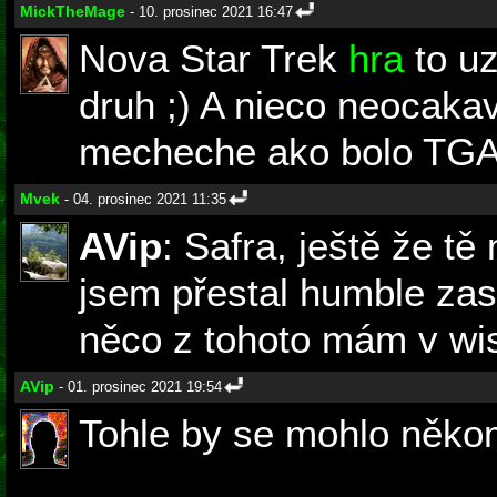
MickTheMage
- 10. prosinec 2021 16:47
Nova Star Trek
hra
to uz
druh ;) A nieco neocak
mecheche ako bolo TGA 
Mvek
- 04. prosinec 2021 11:35
AVip
: Safra, ještě že t
jsem přestal humble zas
něco z tohoto mám v wish
AVip
- 01. prosinec 2021 19:54
Tohle by se mohlo někomu