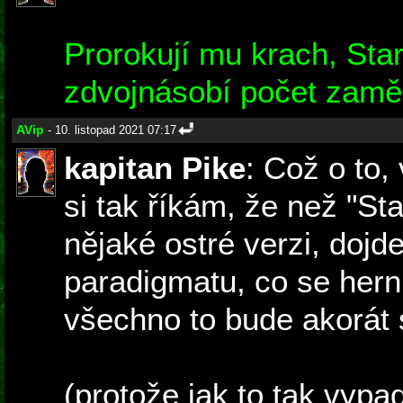
Prorokují mu krach, Star
zdvojnásobí počet zam
AVip
- 10. listopad 2021 07:17
kapitan Pike
: Což o to,
si tak říkám, že než "S
nějaké ostré verzi, dojd
paradigmatu, co se hern
všechno to bude akorát s
(protože jak to tak vyp