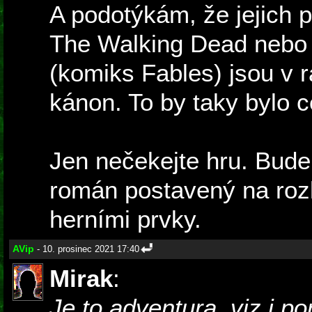
A podotýkám, že jejich p
The Walking Dead nebo
(komiks Fables) jsou v r
kánon. To by taky bylo 
Jen nečekejte hru. Bude 
román postavený na roz
herními prvky.
AVip
- 10. prosinec 2021 17:40
Mirak
:
Je to adventura, viz i por