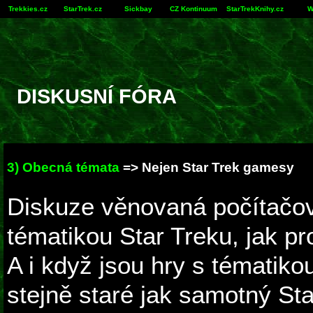
Trekkies.cz
StarTrek.cz
Sickbay
CZ Kontinuum
StarTrekKnihy.cz
W
DISKUSNÍ FÓRA
3) Obecná témata
=> Nejen Star Trek gamesy
Diskuze věnovaná počítačo
tématikou Star Treku, jak pr
A i když jsou hry s tématiko
stejně staré jak samotný St