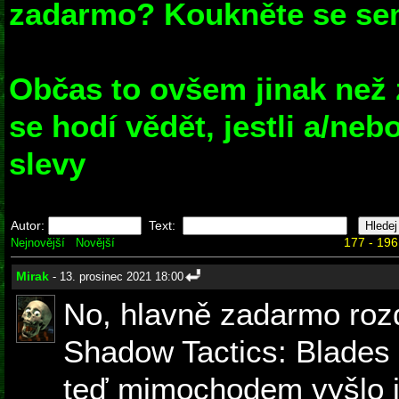
zadarmo? Koukněte se sem
Občas to ovšem jinak než 
se hodí vědět, jestli a/ne
slevy
Autor:
Text:
177 - 196
Nejnovější
Novější
Mirak
- 13. prosinec 2021 18:00
No, hlavně zadarmo rozd
Shadow Tactics: Blades
teď mimochodem vyšlo i