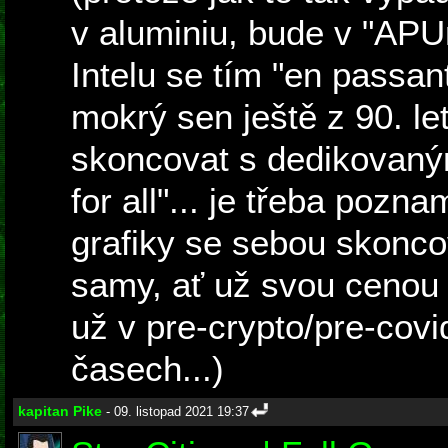
v aluminiu, bude v "APU
Intelu se tím "en passant
mokrý sen ještě z 90. let
skoncovat s dedikovaný
for all"... je třeba poz
grafiky se sebou skoncov
samy, ať už svou cenou 
už v pre-crypto/pre-covi
časech...)
kapitan Pike
- 09. listopad 2021 19:37