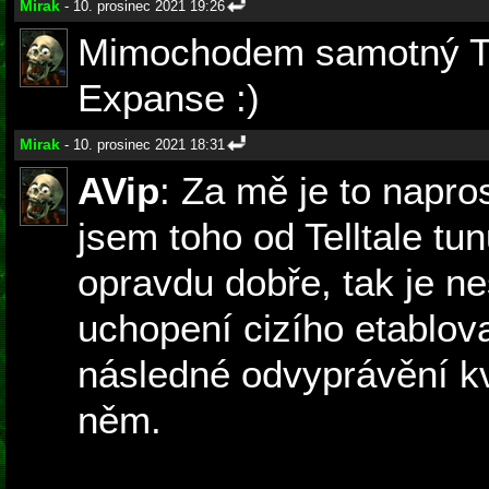
Mirak
- 10. prosinec 2021 19:26
Mimochodem samotný Tel
Expanse :)
Mirak
- 10. prosinec 2021 18:31
AVip
: Za mě je to napros
jsem toho od Telltale tun
opravdu dobře, tak je ne
uchopení cizího etablov
následné odvyprávění kv
něm.