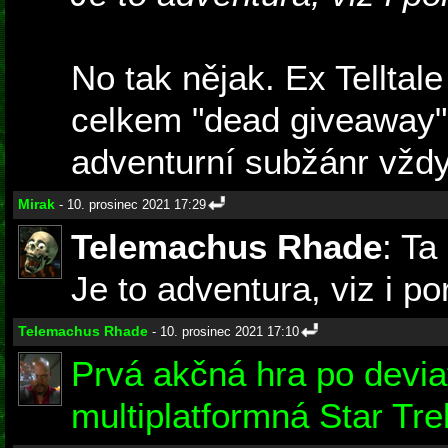
No tak nějak. Ex Telltal
celkem "dead giveaway".
adventurní subžánr vždyc
Mirak
- 10. prosinec 2021 17:29
Telemachus Rhade
: Ta
Je to adventura, viz i por
Telemachus Rhade
- 10. prosinec 2021 17:10
Prvá akčná hra po devia
multiplatformná Star Tr