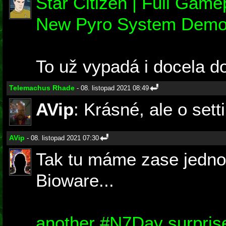
Star Citizen | Full Game
New Pyro System Demo
To už vypadá i docela do
Telemachus Rhade
- 08. listopad 2021 08:49
AVip
: Krásné, ale o sett
AVip
- 08. listopad 2021 07:30
Tak tu máme zase jednou
Bioware...
another #N7Day surpris